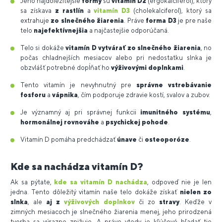
Jeho najdôležitejšie
formy
sú
vitamín D2
(ergokalciferol), ktorý
sa získava
z rastlín
a
vitamín D3
(cholekalciferol), ktorý sa
extrahuje
zo slnečného žiarenia
. Práve
forma D3
je pre naše
telo
najefektívnejšia
a najčastejšie odporúčaná.
Telo si dokáže
vitamín D vytvárať zo slnečného žiarenia
, no
počas chladnejších mesiacov alebo pri nedostatku slnka je
obzvlášť potrebné dopĺňať ho
výživovými doplnkami
.
Tento vitamín je nevyhnutný pre
správne vstrebávanie
fosforu
a
vápnika
, čím podporuje zdravie kostí, svalov a zubov.
Je významný aj pri správnej funkcii
imunitného systému
,
hormonálnej rovnováhe
a
psychickej pohode
.
Vitamín D pomáha predchádzať
únave
či
osteoporóze
.
Kde sa nachádza vitamín D?
Ak sa pýtate,
kde sa vitamín D nachádza
, odpoveď nie je len
jedna. Tento dôležitý vitamín naše telo dokáže získať
nielen zo
slnka
, ale
aj z
výživových doplnkov
či zo
stravy
. Keďže v
zimných mesiacoch je slnečného žiarenia menej, jeho prirodzená
tvorba sa výrazne znižuje. A práve vtedy je kľúčové hľadať tie