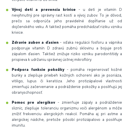
Vývoj detí a prevencia krivice
- u detí je vitamín D
nevyhnutný pre správny rast kostí a vývoj zubov. To je dôvod,
prečo sa odporúča jeho pravidelné dopĺňanie už od
dojčenského veku. A taktiež pomáha predchádzať riziku vzniku
krivice.
Zdravie zubov a ďasien
- vďaka regulácii fosforu a vápnika
podporuje vitamín D zdravú zubnú sklovinu a bojuje proti
zápalom ďasien. Taktiež znižuje riziko vzniku parodontitídy a
prispieva k udržaniu správnej ústnej mikroflóry.
Podpora funkcie pokožky
- pomáha regenerovať kožné
bunky a zlepšuje priebeh kožných ochorení ako je psoriáza,
vitiligo, lupus či keratóza. Jeho protizápalové vlastnosti
zmierňujú začervenanie a podráždenie pokožky a posilňujú jej
obranyschopnosť.
Pomoc pre alergikov
- zmierňuje zápaly a podráždenie
slizníc, zlepšuje toleranciu organizmu voči alergénom a môže
znížiť frekvenciu alergických reakcií. Pomáha aj pri astme a
alergickej nádche, pretože pôsobí protizápalovo a posilňuje
imunitu.