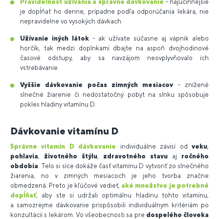
Pravidelnosť užívania a správne dávkovanie
- najúčinnejšie
je dopĺňať ho denne, prípadne podľa odporúčania lekára, nie
nepravidelne vo vysokých dávkach.
Užívanie iných látok
- ak užívate súčasne aj vápnik alebo
horčík, tak medzi doplnkami dbajte na aspoň dvojhodinové
časové odstupy, aby sa navzájom neovplyvňovalo ich
vstrebávanie.
Vyššie dávkovanie počas zimných mesiacov
- znížené
slnečné žiarenie či nedostatočný pobyt na slnku spôsobuje
pokles hladiny vitamínu D.
Dávkovanie vitamínu D
Správne vitamín D dávkovanie
individuálne závisí od
veku
,
pohlavia
,
životného
štýlu
,
zdravotného
stavu
aj
ročného
obdobia
. Telo si síce dokáže časť vitamínu D vytvoriť zo slnečného
žiarenia, no v zimných mesiacoch je jeho tvorba značne
obmedzená. Preto je kľúčové vedieť,
aké množstvo je potrebné
dopĺňať
, aby ste si udržali optimálnu hladinu tohto vitamínu,
a samozrejme dávkovanie prispôsobili individuálnym kritériám po
konzultácii s lekárom. Vo všeobecnosti sa pre
dospelého človeka