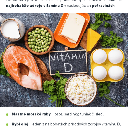
najbohatšie zdroje vitamínu D
v nasledujúcich
potravinách
:
Mastné morské ryby
- losos, sardinky, tuniak či sleď,
Rybí olej
- jeden z najbohatších prírodných zdrojov vitamínu D,