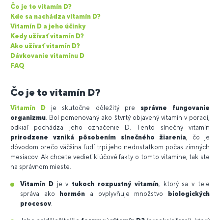
Čo je to vitamín D?
Kde sa nachádza vitamín D?
Vitamín D a jeho účinky
Kedy užívať vitamín D?
Ako užívať vitamín D?
Dávkovanie vitamínu D
FAQ
Čo je to vitamín D?
Vitamín D
je skutočne dôležitý pre
správne fungovanie
organizmu
. Bol pomenovaný ako štvrtý objavený vitamín v poradí,
odkiaľ pochádza jeho označenie D. Tento slnečný vitamín
prirodzene
vzniká pôsobením slnečného žiarenia
, čo je
dôvodom prečo väčšina ľudí trpí jeho nedostatkom počas zimných
mesiacov. Ak chcete vedieť kľúčové fakty o tomto vitamíne, tak ste
na správnom mieste.
Vitamín D
je v
tukoch rozpustný vitamín
, ktorý sa v tele
správa ako
hormón
a ovplyvňuje množstvo
biologických
procesov
.