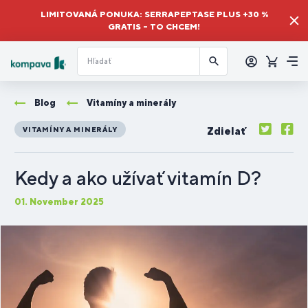
LIMITOVANÁ PONUKA: SERRAPEPTASE PLUS +30 %
GRATIS – TO CHCEM!
Prihlásiť
sa
Košík
Me
Blog
Vitamíny a minerály
Zdielať
VITAMÍNY A MINERÁLY
Kedy a ako užívať vitamín D?
01. November 2025