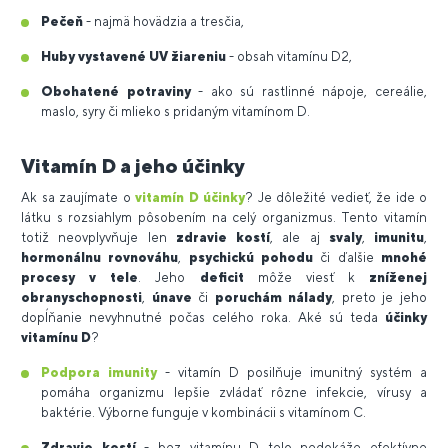
Pečeň
- najmä hovädzia a tresčia,
Huby vystavené UV žiareniu
- obsah vitamínu D2,
Obohatené potraviny
- ako sú rastlinné nápoje, cereálie,
maslo, syry či mlieko s pridaným vitamínom D.
Vitamín D a jeho účinky
Ak sa zaujímate o
vitamín D účinky
? Je dôležité vedieť, že ide o
látku s rozsiahlym pôsobením na celý organizmus. Tento vitamín
totiž neovplyvňuje len
zdravie kostí
, ale aj
svaly
,
imunitu
,
hormonálnu rovnováhu
,
psychickú pohodu
či ďalšie
mnohé
procesy v tele
. Jeho
deficit
môže viesť k
zníženej
obranyschopnosti
,
únave
či
poruchám nálady
, preto je jeho
dopĺňanie nevyhnutné počas celého roka. Aké sú teda
účinky
vitamínu D
?
Podpora imunity
- vitamín D posilňuje imunitný systém a
pomáha organizmu lepšie zvládať rôzne infekcie, vírusy a
baktérie. Výborne funguje v kombinácii s vitamínom C.
Zdravie kostí
- bez vitamínu D telo nedokáže efektívne