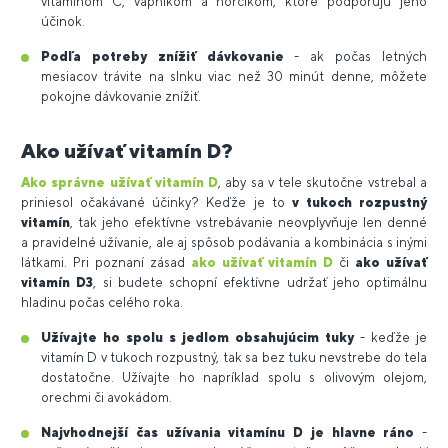
vitamínom C, vápnikom a horčíkom, ktoré podporujú jeho
účinok.
Podľa potreby znížiť dávkovanie
- ak počas letných
mesiacov trávite na slnku viac než 30 minút denne, môžete
pokojne dávkovanie znížiť.
Ako užívať vitamín D?
Ako správne užívať vitamín D
, aby sa v tele skutočne vstrebal a
priniesol očakávané účinky? Keďže je to
v tukoch rozpustný
vitamín
, tak jeho efektívne vstrebávanie neovplyvňuje len denné
a pravidelné užívanie, ale aj spôsob podávania a kombinácia s inými
látkami. Pri poznaní zásad
ako užívať vitamín D
či
ako užívať
vitamín D3
, si budete schopní efektívne udržať jeho optimálnu
hladinu počas celého roka.
Užívajte ho spolu s jedlom obsahujúcim tuky
- keďže je
vitamín D v tukoch rozpustný, tak sa bez tuku nevstrebe do tela
dostatočne. Užívajte ho napríklad spolu s olivovým olejom,
orechmi či avokádom.
Najvhodnejší čas užívania vitamínu D je hlavne ráno
-