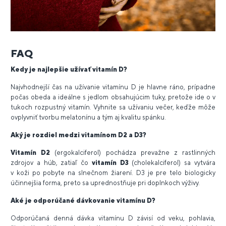
FAQ
Kedy je najlepšie užívať vitamín D?
Najvhodnejší čas na užívanie vitamínu D je hlavne ráno, prípadne
počas obeda a ideálne s jedlom obsahujúcim tuky, pretože ide o v
tukoch rozpustný vitamín. Vyhnite sa užívaniu večer, keďže môže
ovplyvniť tvorbu melatonínu a tým aj kvalitu spánku.
Aký je rozdiel medzi vitamínom D2 a D3?
Vitamín D2
(ergokalciferol) pochádza prevažne z rastlinných
zdrojov a húb, zatiaľ čo
vitamín D3
(cholekalciferol) sa vytvára
v koži po pobyte na slnečnom žiarení. D3 je pre telo biologicky
účinnejšia forma, preto sa uprednostňuje pri doplnkoch výživy.
Aké je odporúčané dávkovanie vitamínu D?
Odporúčaná denná dávka vitamínu D závisí od veku, pohlavia,