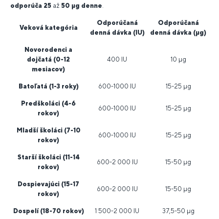
odporúča
25
až
50
μg
denne
.
Odporúčaná
Odporúčaná
Veková kategória
denná dávka
(IU)
denná dávka
(μg)
Novorodenci a
dojčatá
(0-12
400 IU
10 μg
mesiacov)
Batoľatá
(1-3 roky)
600-1000 IU
15-25 μg
Predškoláci
(4-6
600-1000 IU
15-25 μg
rokov)
Mladší školáci
(7-10
600-1000 IU
15-25 μg
rokov)
Starší školáci
(11-14
600-2 000 IU
15-50 μg
rokov)
Dospievajúci
(15-17
600-2 000 IU
15-50 μg
rokov)
Dospelí
(18-70 rokov)
1 500-2 000 IU
37,5-50 μg