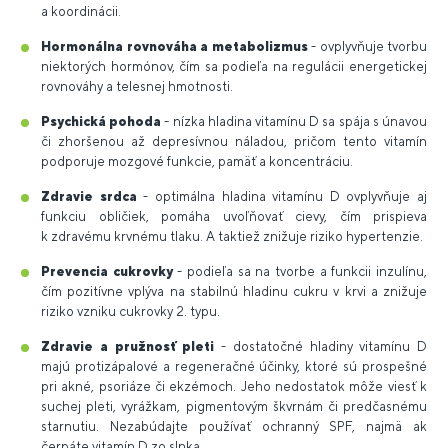
a koordinácii.
Hormonálna rovnováha a metabolizmus
- ovplyvňuje tvorbu
niektorých hormónov, čím sa podieľa na regulácii energetickej
rovnováhy a telesnej hmotnosti.
Psychická pohoda
- nízka hladina vitamínu D sa spája s únavou
či zhoršenou až depresívnou náladou, pričom tento vitamín
podporuje mozgové funkcie, pamäť a koncentráciu.
Zdravie srdca
- optimálna hladina vitamínu D ovplyvňuje aj
funkciu obličiek, pomáha uvoľňovať cievy, čím prispieva
k zdravému krvnému tlaku. A taktiež znižuje riziko hypertenzie.
Prevencia cukrovky
- podieľa sa na tvorbe a funkcii inzulínu,
čím pozitívne vplýva na stabilnú hladinu cukru v krvi a znižuje
riziko vzniku cukrovky 2. typu.
Zdravie a pružnosť pleti
- dostatočné hladiny vitamínu D
majú protizápalové a regeneračné účinky, ktoré sú prospešné
pri akné, psoriáze či ekzémoch. Jeho nedostatok môže viesť k
suchej pleti, vyrážkam, pigmentovým škvrnám či predčasnému
starnutiu. Nezabúdajte používať ochranný SPF, najmä ak
čerpáte vitamín D zo slnka.