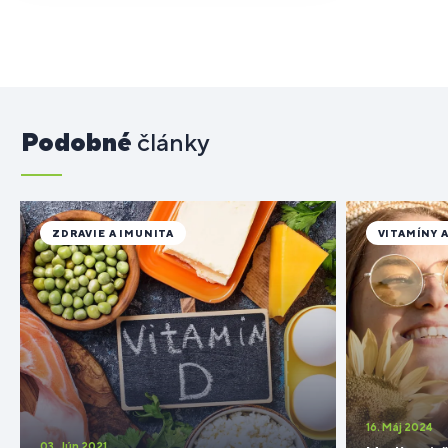
Podobné
články
ZDRAVIE A IMUNITA
VITAMÍNY 
16. Máj 2024
03. Jún 2021