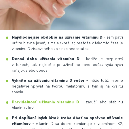
Najvhodnejšie obdobie na užívanie vitamínu D
- sem patrí
určite hlavne jeseň, zima a skorá jar, pretože v takomto čase je
vitamínu D získavaného zo slnka nedostatok.
Denná doba užívania vitamínu D
- keďže je rozpustný
v tukoch, tak najlepšie je užívať ho ráno počas výdatných
raňajok alebo obeda.
Vyhnite sa užívaniu vitamínu D večer
- môže totiž mierne
negatívne vplývať na tvorbu melatonínu a tým aj na kvalitu
spánku.
Pravidelnosť užívania vitamínu D
- zaručí jeho stabilnú
hladinu v krvi.
Pri dopĺňaní iných látok treba dbať na správne užívanie
vitamínov
- vitamín D sa dobre kombinuje s vitamínom K2,