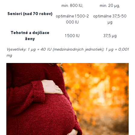
min. 800 IU,
min. 20 μg,
Seniori
(nad 70 rokov)
optimálne 1 500-2
optimálne 37,5-50
000 IU
μg
Tehotné a
dojčiace
1 500 IU
37,5 μg
ženy
Vysvetlivky: 1 μg = 40 IU (medzinárodných jednotiek); 1 μg = 0,001
mg