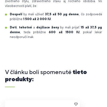
životného štýlu, zdravotného stavu aj ročného obdobia. Vo
všeobecnosti platí, že:
Dospelí
by mali užívať
37,5 až 50 μg denne
, čo zodpovedá
približne
1 500 až 2 000 IU
.
Deti
,
tehotné
a
dojčiace ženy
by mali prijať
15 až 37,5 μg
denne
, teda približne
600 až 1500 IU
, pokiaľ lekár
neodporučí inak.
V článku boli spomenuté
tieto
produkty: