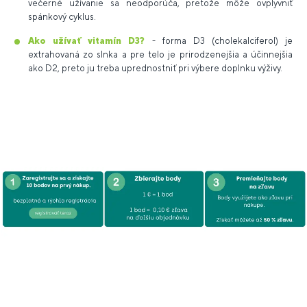
večerné užívanie sa neodporúča, pretože môže ovplyvniť
spánkový cyklus.
Ako užívať vitamín D3?
- forma D3 (cholekalciferol) je
extrahovaná zo slnka a pre telo je prirodzenejšia a účinnejšia
ako D2, preto ju treba uprednostniť pri výbere doplnku výživy.