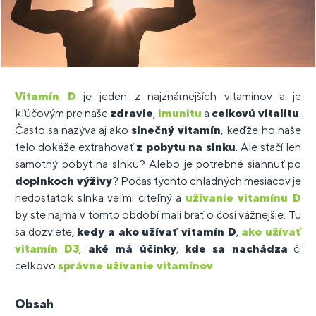
Vitamín D
je jeden z najznámejších vitamínov a je
kľúčovým pre naše
zdravie
,
imunitu
a
celkovú vitalitu
.
Často sa nazýva aj ako
slnečný vitamín
, keďže ho naše
telo dokáže extrahovať
z pobytu na slnku
. Ale stačí len
samotný pobyt na slnku? Alebo je potrebné siahnuť po
doplnkoch výživy
? Počas týchto chladných mesiacov je
nedostatok slnka veľmi citeľný a
užívanie vitamínu D
by ste najmä v tomto období mali brať o čosi vážnejšie. Tu
sa dozviete,
kedy a ako užívať vitamín D
,
ako užívať
vitamín D3
,
aké má účinky
,
kde sa nachádza
či
celkovo
správne užívanie vitamínov
.
Obsah