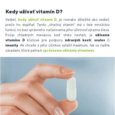
Kedy užívať vitamín D?
Vedieť,
kedy užívať vitamín D
, je rovnako dôležité ako vedieť,
prečo ho dopĺňať. Tento „slnečný vitamín“ má v tele množstvo
funkcií, no bez správneho načasovania jeho účinnosť výrazne klesá.
Počas chladných mesiacov, keď slnko nestačí, je
užívanie
vitamínu D
kľúčové pre podporu
zdravých kostí
,
svalov
či
imunity
. Ak chcete z jeho účinkov vyťažiť maximum, tak sa riaďte
zásadami, ktoré patria k
správnemu užívaniu vitamínov
.