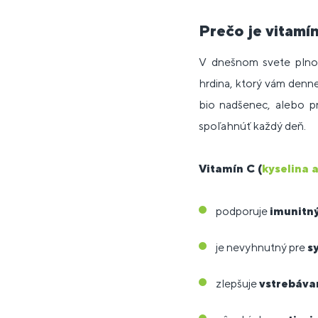
Prečo je vitamí
V dnešnom svete plnom
hrdina, ktorý vám denn
bio nadšenec, alebo pr
spoľahnúť každý deň.
Vitamín C (
kyselina 
podporuje
imunitn
je nevyhnutný pre
s
zlepšuje
vstrebáva