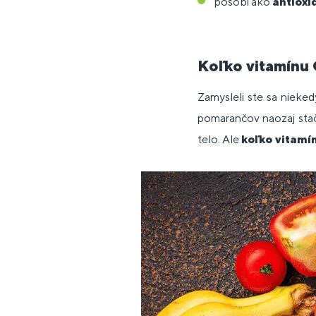
pôsobí ako
antioxi
Koľko vitamínu
Zamysleli ste sa nieked
pomarančov naozaj sta
telo. Ale
koľko vitamí