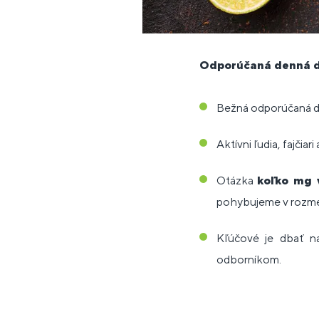
Odporúčaná denná 
Bežná odporúčaná d
Aktívni ľudia, fajči
Otázka
koľko mg 
pohybujeme v rozm
Kľúčové je dbať 
odborníkom.