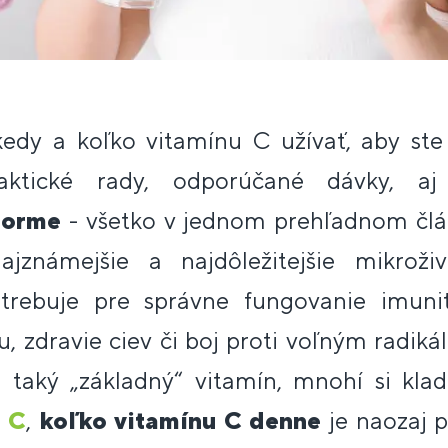
kedy a koľko vitamínu C užívať, aby ste 
ktické rady, odporúčané dávky, aj
forme
- všetko v jednom prehľadnom čl
ajznámejšie a najdôležitejšie mikroživ
trebuje pre správne fungovanie imuni
, zdravie ciev či boj proti voľným radik
 taký „základný“ vitamín, mnohí si kla
n C
,
koľko vitamínu C denne
je naozaj p