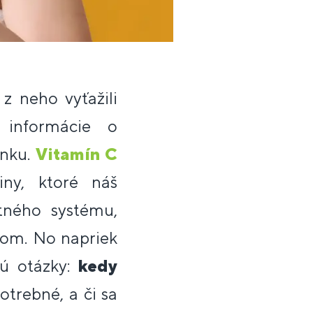
z neho vyťažili
 informácie o
ánku.
Vitamín C
iny, ktoré náš
tného systému,
álom. No napriek
dú otázky:
kedy
otrebné, a či sa