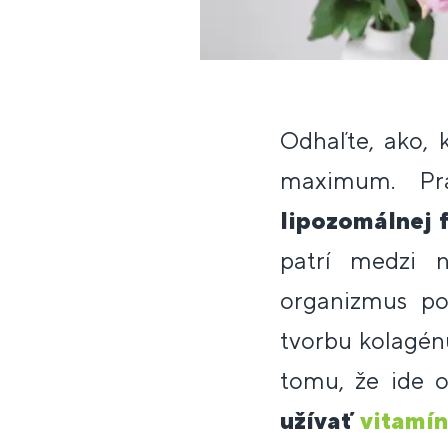
Odhaľte, ako, 
maximum. Pra
lipozomálnej 
patrí medzi n
organizmus po
tvorbu kolagénu
tomu, že ide o
užívať
vitamí