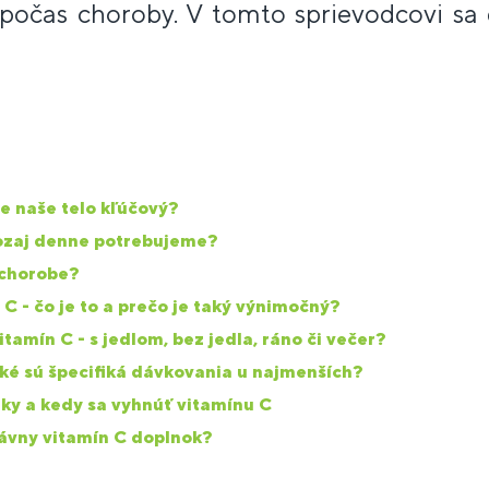
 počas choroby. V tomto sprievodcovi sa
re naše telo kľúčový?
ozaj denne potrebujeme?
 chorobe?
C - čo je to a prečo je taký výnimočný?
tamín C - s jedlom, bez jedla, ráno či večer?
Aké sú špecifiká dávkovania u najmenších?
ky a kedy sa vyhnúť vitamínu C
rávny vitamín C doplnok?