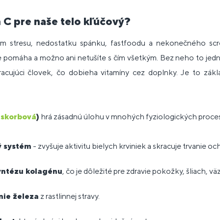
n C pre naše telo kľúčový?
 stresu, nedostatku spánku, fastfoodu a nekonečného scro
e pomáha a možno ani netušíte s čím všetkým. Bez neho to jedn
acujúci človek, čo dobieha vitamíny cez doplnky. Je to zák
askorbová
)
hrá zásadnú úlohu v mnohých fyziologických proce
ý systém
- zvyšuje aktivitu bielych krviniek a skracuje trvanie oc
yntézu kolagénu
, čo je dôležité pre zdravie pokožky, šliach, väz
nie železa
z rastlinnej stravy.