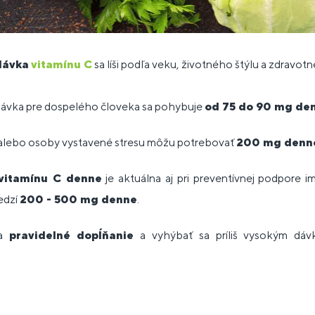
dávka
vitamínu C
sa líši podľa veku, životného štýlu a zdravot
ávka pre dospelého človeka sa pohybuje
od 75 do 90 mg de
ari alebo osoby vystavené stresu môžu potrebovať
200 mg denn
vitamínu C denne
je aktuálna aj pri preventívnej podpore i
edzí
200 - 500 mg denne
.
na
pravidelné dopĺňanie
a vyhýbať sa príliš vysokým dáv