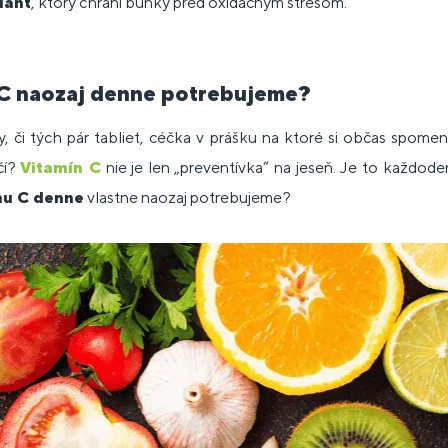
dant
, ktorý chráni bunky pred oxidačným stresom.
 C naozaj denne potrebujeme?
y, či tých pár tabliet, céčka v prášku na ktoré si občas spome
čí?
Vitamín C
nie je len „preventívka“ na jeseň. Je to každod
nu C denne
vlastne naozaj potrebujeme?