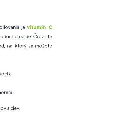
llovania je
vitamín C
oducho nejde. Či už ste
lad, na ktorý sa môžete
soch:
horení.
ov a ciev.