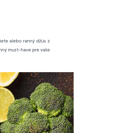
niete alebo ranný džús z
enný must-have pre vaše