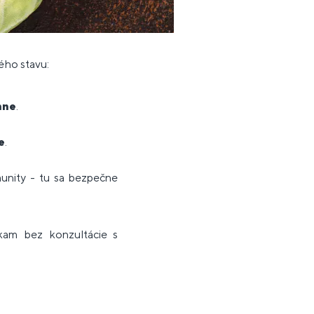
ného stavu:
nne
.
e
.
munity - tu sa bezpečne
kam bez konzultácie s