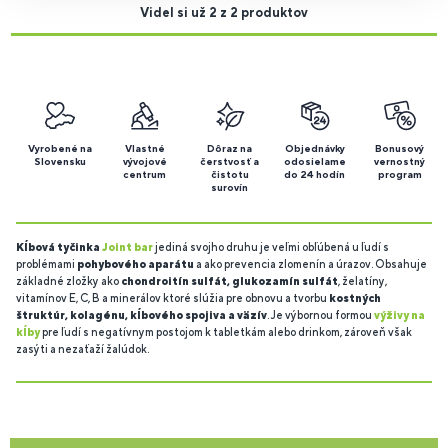
Videl si už 2 z 2 produktov
Vyrobené na
Vlastné
Dôraz na
Objednávky
Bonusový
Slovensku
vývojové
čerstvosť a
odosielame
vernostný
centrum
čistotu
do 24 hodín
program
surovín
Kĺbová tyčinka
Joint bar
jediná svojho druhu je veľmi obľúbená u ľudí s
problémami
pohybového aparátu
a ako prevencia zlomenín a úrazov. Obsahuje
základné zložky ako
chondroitín sulfát, glukozamín sulfát
, želatíny,
vitamínov E, C, B a minerálov ktoré slúžia pre obnovu a tvorbu
kostných
štruktúr, kolagénu, kĺbového spojiva a väzív
. Je výbornou formou
výživy na
kĺby
pre ľudí s negatívnym postojom k tabletkám alebo drinkom, zároveň však
zasýti a nezaťaží žalúdok.