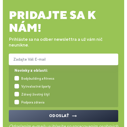
PRIDAJTE SA K
NÁM!
Prihláste sa na odber newslettra a už vám nič
neunikne.
Zadajte Váš E-mail
Novinky z oblasti:
Bodybuilding a fitness
Vytrvalostné športy
Zdravý životný štýl
Podpora zdravia
ODOSLAŤ
Odoslaním e-mailu súhlasíte so
spracovaním osobných