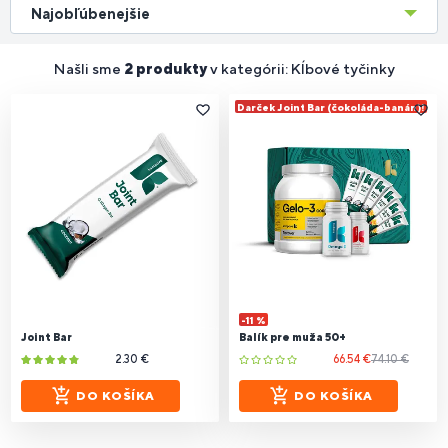
Najobľúbenejšie
Našli sme
2 produkty
v kategórii: Kĺbové tyčinky
Darček Joint Bar (čokoláda-banán)!
-11 %
Joint Bar
Balík pre muža 50+
2.30 €
66.54 €
74.10 €
DO KOŠÍKA
DO KOŠÍKA