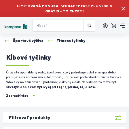
LIMITOVANÁ PONUKA: SERRAPEPTASE PLUS +30 %
GRATIS – TO CHCEM!
Prihlásiť
sa
Košík
Me
Športová výživa
Fitness tyčinky
Kĺbové tyčinky
Či už ste uponáhľaný rodič, športovec, ktorý potrebuje dobiť energiu alebo
pracujete na znížení svojej hmotnosti, určite vám príde vhod nutričná tyčinka.
Vďaka vysokému obsahu proteínov, vlákniny a ďalších nutrientov môže byť
skvelým doplnkom výživy aj pri tej najprísnejšej diéte.
Zobraziť viac
Filtrovať produkty