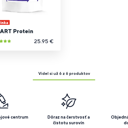
inka
ART Protein
25.95 €
Videl si už 6 z 6 produktov
ojové centrum
Dôraz na čerstvosť a
Objedná
čistotu surovín
d