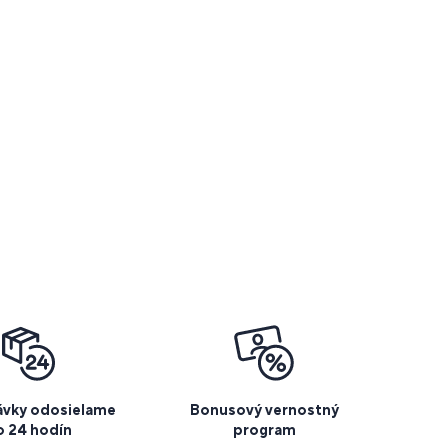
vky odosielame
Bonusový vernostný
o 24 hodín
program