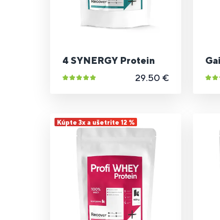
4 SYNERGY Protein
Gai
29.50 €
Kúpte 3x a ušetrite 12 %