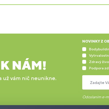
NOVINKY Z OB
Bodybuildin
Vytrvalostn
 K NÁM!
Zdravý živo
Podpora zd
 a už vám nič neunikne.
Zadajte Vá
Odoslaním e-ma