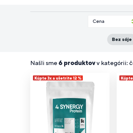
Doplnky
Pre ľudí s
D
Cena
Športové
Longevity
P
stravy na
laktózovou
Vy
Di
st
nápoje
(dlhovekosť)
ce
cvičenie
intoleranciou
pr
Bez sóje
D
Podpora
Doplnky
P
st
pamäte a
stravy pre
Našli sme
6 produktov
v kategórii:
p
v
sústredenia
začiatočníkov
a
Kúpte 3x a ušetrite 12 %
Kúpte 