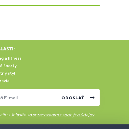
LASTI:
g a fitness
é športy
tný štýl
ravia
š E-mail
ODOSLAŤ
ilu súhlasíte so
spracovaním osobných údajov