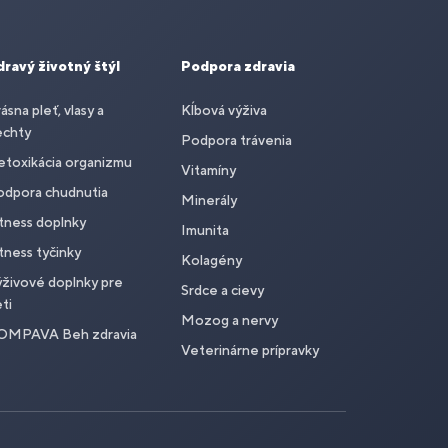
dravý životný štýl
Podpora zdravia
ásna pleť, vlasy a
Kĺbová výživa
echty
Podpora trávenia
toxikácia organizmu
Vitamíny
odpora chudnutia
Minerály
tness doplnky
Imunita
tness tyčinky
Kolagény
živové doplnky pre
Srdce a cievy
ti
Mozog a nervy
OMPAVA Beh zdravia
Veterinárne prípravky