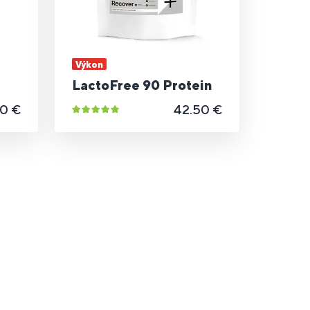
Výkon
LactoFree 90 Protein
30 €
42.50 €