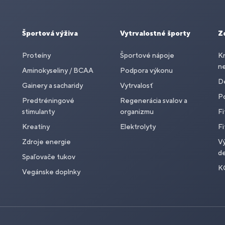
Športová výživa
Vytrvalostné športy
Z
Proteíny
Športové nápoje
Kr
n
Aminokyseliny / BCAA
Podpora výkonu
De
Gainery a sacharidy
Vytrvalosť
P
Predtréningové
Regenerácia svalov a
stimulanty
organizmu
Fi
Kreatíny
Elektrolyty
Fi
Zdroje energie
Vý
de
Spaľovače tukov
K
Vegánske doplnky