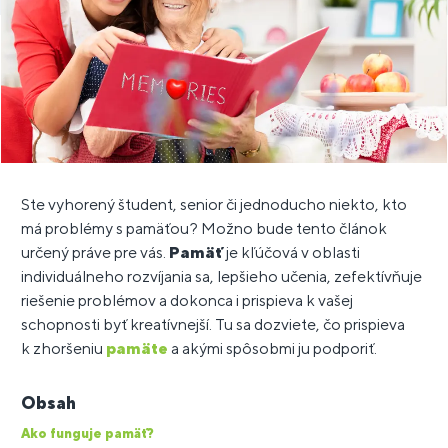
Ste vyhorený študent, senior či jednoducho niekto, kto
má problémy s pamäťou? Možno bude tento článok
určený práve pre vás.
Pamäť
je kľúčová v oblasti
individuálneho rozvíjania sa, lepšieho učenia, zefektívňuje
riešenie problémov a dokonca i prispieva k vašej
schopnosti byť kreatívnejší. Tu sa dozviete, čo prispieva
k zhoršeniu
pamäte
a akými spôsobmi ju podporiť.
Obsah
Ako funguje pamäť?