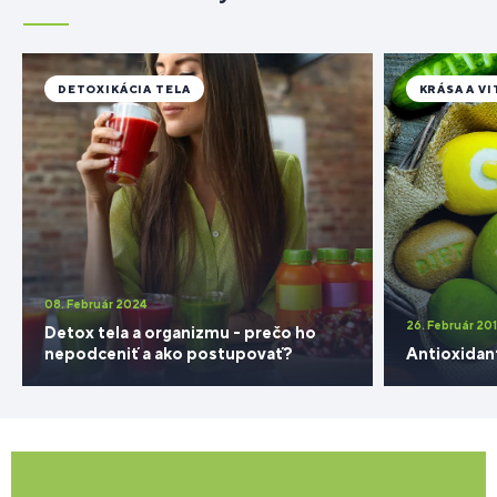
DETOXIKÁCIA TELA
KRÁSA A VI
08. Február 2024
26. Február 20
Detox tela a organizmu - prečo ho
nepodceniť a ako postupovať?
Antioxidan