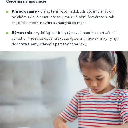
Cvičenia na asociácie
Priraďovanie -
priraďte si novo nadobudnutú informáciu k
nejakému vizuálnemu obrazu, zvuku či vôni. Vytvárate si tak
asociácie medzi novými a známymi pojmami.
Rýmovanie -
vyskúšajte si frázy rýmovať, napríklad pri učení
veľkého množstva obsahu skúste vytvárať hravé skratky, rýmy ii
dokonca si vety spievať a pamätať foneticky.