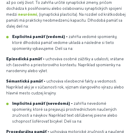
až po celý život. To zahŕňa určité synaptické zmeny, pričom
dochádza k posilňovaniu alebo oslabovaniu synaptických spojení
medzi
neurónmi
, (synaptická plasticita). Na rozdiel od krátkodobej
pamäti má prakticky neobmedzenú kapacitu. Dlhodobá pamäť sa
ďalej delí na:
Explicitná pamäť (vedomá) -
zahŕňa vedomé spomienky,
ktoré dlhodobá pamäť vedome ukladá a následne si tieto
spomienky vybavujeme. Delí sa na:
Epizodická pamäť -
uchováva osobné zážitky a udalosti, vrátane
ich časového a priestorového kontextu. Napríklad spomienky na
narodeniny alebo výlet.
Sémantická pamäť -
uchováva všeobecné fakty a vedomosti.
Napríklad aký je v súčasnosti rok, význam slangového výrazu alebo
hlavné mesto cudzej krajiny.
Implicitná pamäť (nevedomá) -
zahŕňa nevedomé
spomienky, ktoré sa prejavujú prostredníctvom naučených
zručností a návykov. Napríklad text obľúbenej piesne alebo
schopnosť šoférovať bicykel. Delí sa na:
Procedurálna pamäť -
uchováva motorické zručnosti a naučené