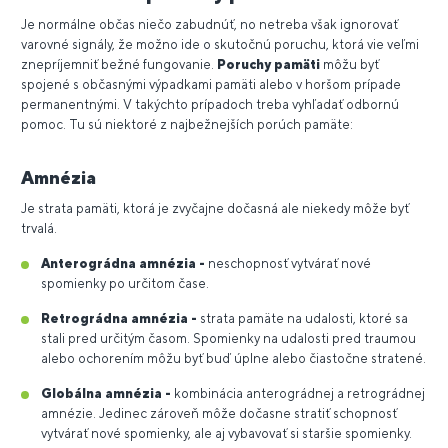
Je normálne občas niečo zabudnúť, no netreba však ignorovať
varovné signály, že možno ide o skutočnú poruchu, ktorá vie veľmi
znepríjemniť bežné fungovanie.
Poruchy pamäti
môžu byť
spojené s občasnými výpadkami pamäti alebo v horšom prípade
permanentnými. V takýchto prípadoch treba vyhľadať odbornú
pomoc. Tu sú niektoré z najbežnejších porúch pamäte:
Amnézia
Je strata pamäti, ktorá je zvyčajne dočasná ale niekedy môže byť
trvalá.
Anterográdna amnézia -
neschopnosť vytvárať nové
spomienky po určitom čase.
Retrográdna amnézia -
strata pamäte na udalosti, ktoré sa
stali pred určitým časom. Spomienky na udalosti pred traumou
alebo ochorením môžu byť buď úplne alebo čiastočne stratené.
Globálna amnézia -
kombinácia anterográdnej a retrográdnej
amnézie. Jedinec zároveň môže dočasne stratiť schopnosť
vytvárať nové spomienky, ale aj vybavovať si staršie spomienky.