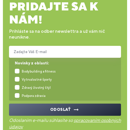
PRIDAJTE SA K
NÁM!
Prihláste sa na odber newslettra a už vám nič
neunikne.
Zadajte Váš E-mail
Novinky z oblasti:
Bodybuilding a fitness
Vytrvalostné športy
Zdravý životný štýl
Podpora zdravia
ODOSLAŤ
Odoslaním e-mailu súhlasíte so
spracovaním osobných
údajov