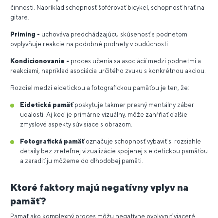
činnosti. Napríklad schopnosť šoférovať bicykel, schopnosť hrať na
gitare.
Priming -
uchováva predchádzajúcu skúsenosť s podnetom
ovplyvňuje reakcie na podobné podnety v budúcnosti.
Kondicionovanie -
proces učenia sa asociácií medzi podnetmi a
reakciami, napríklad asociácia určitého zvuku s konkrétnou akciou.
Rozdiel medzi eidetickou a fotografickou pamäťou je ten, že:
Eidetická pamäť
poskytuje takmer presný mentálny záber
udalosti. Aj keď je primárne vizuálny, môže zahŕňať ďalšie
zmyslové aspekty súvisiace s obrazom.
Fotografická pamäť
označuje schopnosť vybaviť si rozsiahle
detaily bez zreteľnej vizualizácie spojenej s eidetickou pamäťou
a zaradiť ju môžeme do dlhodobej pamäti.
Ktoré faktory majú negatívny vplyv na
pamäť?
Pamäť ako komplexný proces môžu negatívne ovplyvniť viaceré