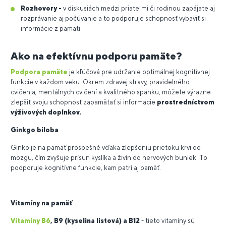
Rozhovory -
v diskusiách medzi priateľmi či rodinou zapájate aj
rozprávanie aj počúvanie a to podporuje schopnosť vybaviť si
informácie z pamäti.
Ako na efektívnu podporu pamäte?
Podpora pamäte
je kľúčová pre udržanie optimálnej kognitívnej
funkcie v každom veku. Okrem zdravej stravy, pravidelného
cvičenia, mentálnych cvičení a kvalitného spánku, môžete výrazne
zlepšiť svoju schopnosť zapamätať si informácie
prostredníctvom
výživových doplnkov.
Ginkgo biloba
Ginko je na pamäť prospešné vďaka zlepšeniu prietoku krvi do
mozgu, čím zvyšuje prísun kyslíka a živín do nervových buniek. To
podporuje kognitívne funkcie, kam patrí aj pamäť.
Vitamíny na pamäť
Vitamíny B6
, B9 (kyselina listová) a B12
- tieto vitamíny sú