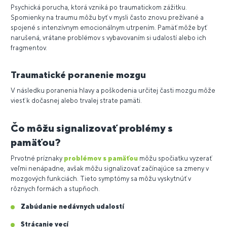
Psychická porucha, ktorá vzniká po traumatickom zážitku.
Spomienky na traumu môžu byť v mysli často znovu prežívané a
spojené s intenzívnym emocionálnym utrpením. Pamäť môže byť
narušená, vrátane problémov s vybavovaním si udalostí alebo ich
fragmentov.
Traumatické poranenie mozgu
V následku poranenia hlavy a poškodenia určitej časti mozgu môže
viesť k dočasnej alebo trvalej strate pamäti.
Čo môžu signalizovať problémy s
pamäťou?
Prvotné príznaky
problémov s pamäťou
môžu spočiatku vyzerať
veľmi nenápadne, avšak môžu signalizovať začínajúce sa zmeny v
mozgových funkciách. Tieto symptómy sa môžu vyskytnúť v
rôznych formách a stupňoch.
Zabúdanie nedávnych udalostí
Strácanie vecí