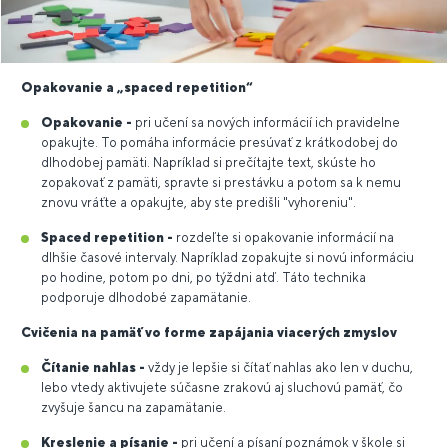
Opakovanie a „spaced repetition“
Opakovanie -
pri učení sa nových informácií ich pravidelne
opakujte. To pomáha informácie presúvať z krátkodobej do
dlhodobej pamäti. Napríklad si prečítajte text, skúste ho
zopakovať z pamäti, spravte si prestávku a potom sa k nemu
znovu vráťte a opakujte, aby ste predišli "vyhoreniu".
Spaced repetition -
rozdeľte si opakovanie informácií na
dlhšie časové intervaly. Napríklad zopakujte si novú informáciu
po hodine, potom po dni, po týždni atď. Táto technika
podporuje dlhodobé zapamätanie.
Cvičenia na pamäť vo forme zapájania viacerých zmyslov
Čítanie nahlas -
vždy je lepšie si čítať nahlas ako len v duchu,
lebo vtedy aktivujete súčasne zrakovú aj sluchovú pamäť, čo
zvyšuje šancu na zapamätanie.
Kreslenie a písanie -
pri učení a písaní poznámok v škole si