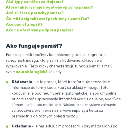
Aké typy pamäte rozlišujeme?
Ktoré faktory majú negatívny vplyv na pamäť?
Aké sú časté poruchy pamäte?
Čo môžu signalizovať problémy s pamäťou?
Ako pamäť zlepšiť?
Ako na efektívnu podporu pamäte?
Ako funguje pamäť?
Funkcia pamäti spočíva v komplexnom procese kognitívnej
schopnosti mozgu, ktorý zahŕňa kódovanie, ukladanie a
vybavovanie. Tieto kroky charakterizujú funkciu pamäti a majú
svoje
neurobiologické
základy.
Kódovanie
-
je to proces, ktorý transformuje senzorické
informácie do formy kódu, ktorý sa ukladá v mozgu. Toto
kódovanie je buď neúmyselné (automatické) alebo úmyselné,
pričom zahŕňa spracovanie informácií ako sú vizuálne, auditívne,
sémantické alebo motorické. Následne sa zmyslové vnímanie
spracováva a premieňa na nervové impulzy a tie sa už
premiestnia do rôznych oblastí mozgu.
Ukladanie -
je nasledujúcim procesom, ktorý má za úlohu po