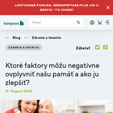
LIMITOVANÁ PONUKA: SERRAPEPTASE PLUS +30 %
GRATIS – TO CHCEM!
Prihlásiť
sa
Košík
Me
Blog
Zdravie a imunita
Zdielať
ZDRAVIE A IMUNITA
Ktoré faktory môžu negatívne
ovplyvniť našu pamäť a ako ju
zlepšiť?
19. August 2024