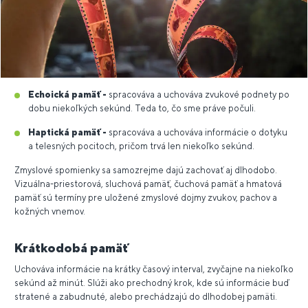
Echoická pamäť -
spracováva a uchováva zvukové podnety po
dobu niekoľkých sekúnd. Teda to, čo sme práve počuli.
Haptická pamäť -
spracováva a uchováva informácie o dotyku
a telesných pocitoch, pričom trvá len niekoľko sekúnd.
Zmyslové spomienky sa samozrejme dajú zachovať aj dlhodobo.
Vizuálna-priestorová, sluchová pamäť, čuchová pamäť a hmatová
pamäť sú termíny pre uložené zmyslové dojmy zvukov, pachov a
kožných vnemov.
Krátkodobá pamäť
Uchováva informácie na krátky časový interval, zvyčajne na niekoľko
sekúnd až minút. Slúži ako prechodný krok, kde sú informácie buď
stratené a zabudnuté, alebo prechádzajú do dlhodobej pamäti.