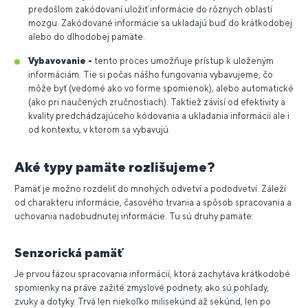
predošlom zakódovaní uložiť informácie do rôznych oblastí
mozgu. Zakódované informácie sa ukladajú buď do krátkodobej
alebo do dlhodobej pamäte.
Vybavovanie -
tento proces umožňuje prístup k uloženým
informáciám. Tie si počas nášho fungovania vybavujeme, čo
môže byť (vedomé ako vo forme spomienok), alebo automatické
(ako pri naučených zručnostiach). Taktiež závisí od efektivity a
kvality predchádzajúceho kódovania a ukladania informácií ale i
od kontextu, v ktorom sa vybavujú.
Aké typy pamäte rozlišujeme?
Pamäť je možno rozdeliť do mnohých odvetví a pododvetví. Záleží
od charakteru informácie, časového trvania a spôsob spracovania a
uchovania nadobudnutej informácie. Tu sú druhy pamäte:
Senzorická pamäť
Je prvou fázou spracovania informácií, ktorá zachytáva krátkodobé
spomienky na práve zažité zmyslové podnety, ako sú pohľady,
zvuky a dotyky. Trvá len niekoľko milisekúnd až sekúnd, len po