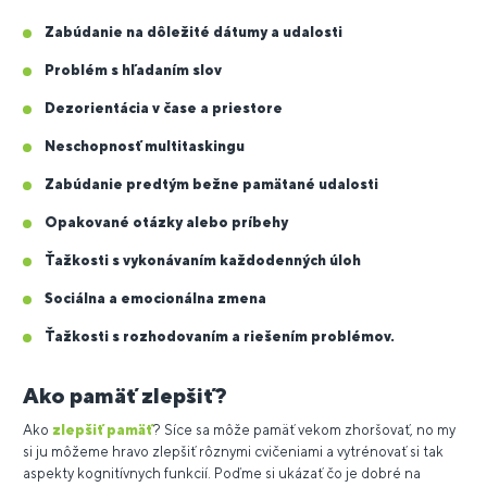
Zabúdanie na dôležité dátumy a udalosti
Problém s hľadaním slov
Dezorientácia v čase a priestore
Neschopnosť multitaskingu
Zabúdanie predtým bežne pamätané udalosti
Opakované otázky alebo príbehy
Ťažkosti s vykonávaním každodenných úloh
Sociálna a emocionálna zmena
Ťažkosti s rozhodovaním a riešením problémov.
Ako pamäť zlepšiť?
Ako
zlepšiť pamäť
? Síce sa môže pamäť vekom zhoršovať, no my
si ju môžeme hravo zlepšiť rôznymi cvičeniami a vytrénovať si tak
aspekty kognitívnych funkcií. Poďme si ukázať čo je dobré na