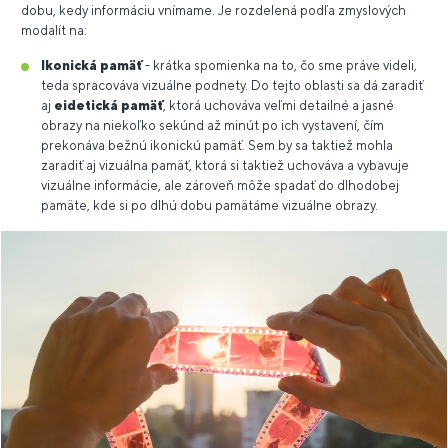
dobu, kedy informáciu vnímame. Je rozdelená podľa zmyslových
modalít na:
Ikonická pamäť
- krátka spomienka na to, čo sme práve videli,
teda spracováva vizuálne podnety. Do tejto oblasti sa dá zaradiť
aj
eidetická pamäť
, ktorá uchováva veľmi detailné a jasné
obrazy na niekoľko sekúnd až minút po ich vystavení, čím
prekonáva bežnú ikonickú pamäť. Sem by sa taktiež mohla
zaradiť aj vizuálna pamäť, ktorá si taktiež uchováva a vybavuje
vizuálne informácie, ale zároveň môže spadať do dlhodobej
pamäte, kde si po dlhú dobu pamätáme vizuálne obrazy.