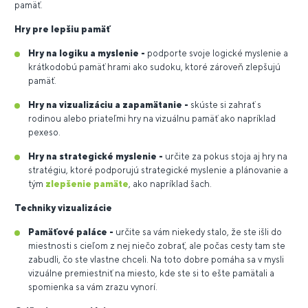
pamäť.
Hry pre lepšiu pamäť
Hry na logiku a myslenie -
podporte svoje logické myslenie a
krátkodobú pamäť hrami ako sudoku, ktoré zároveň zlepšujú
pamäť.
Hry na vizualizáciu a zapamätanie -
skúste si zahrať s
rodinou alebo priateľmi hry na vizuálnu pamäť ako napríklad
pexeso.
Hry na strategické myslenie -
určite za pokus stoja aj hry na
stratégiu, ktoré podporujú strategické myslenie a plánovanie a
tým
zlepšenie pamäte
, ako napríklad šach.
Techniky vizualizácie
Pamäťové paláce -
určite sa vám niekedy stalo, že ste išli do
miestnosti s cieľom z nej niečo zobrať, ale počas cesty tam ste
zabudli, čo ste vlastne chceli. Na toto dobre pomáha sa v mysli
vizuálne premiestniť na miesto, kde ste si to ešte pamätali a
spomienka sa vám zrazu vynorí.