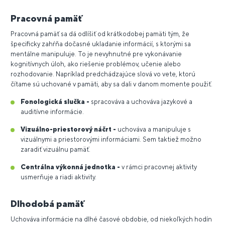
Pracovná pamäť
Pracovná pamäť sa dá odlíšiť od krátkodobej pamäti tým, že
špecificky zahŕňa dočasné ukladanie informácií, s ktorými sa
mentálne manipuluje. To je nevyhnutné pre vykonávanie
kognitívnych úloh, ako riešenie problémov, učenie alebo
rozhodovanie. Napríklad predchádzajúce slová vo vete, ktorú
čítame sú uchované v pamäti, aby sa dali v danom momente použiť.
Fonologická slučka -
spracováva a uchováva jazykové a
auditívne informácie.
Vizuálno-priestorový náčrt -
uchováva a manipuluje s
vizuálnymi a priestorovými informáciami. Sem taktiež možno
zaradiť vizuálnu pamäť.
Centrálna výkonná jednotka -
v rámci pracovnej aktivity
usmerňuje a riadi aktivity.
Dlhodobá pamäť
Uchováva informácie na dlhé časové obdobie, od niekoľkých hodín