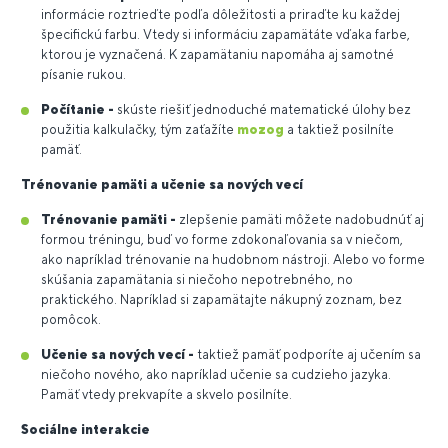
informácie roztrieďte podľa dôležitosti a priraďte ku každej
špecifickú farbu. Vtedy si informáciu zapamätáte vďaka farbe,
ktorou je vyznačená. K zapamätaniu napomáha aj samotné
písanie rukou.
Počítanie -
skúste riešiť jednoduché matematické úlohy bez
použitia kalkulačky, tým zaťažíte
mozog
a taktiež posilníte
pamäť.
Trénovanie pamäti a učenie sa nových vecí
Trénovanie pamäti -
zlepšenie pamäti môžete nadobudnúť aj
formou tréningu, buď vo forme zdokonaľovania sa v niečom,
ako napríklad trénovanie na hudobnom nástroji. Alebo vo forme
skúšania zapamätania si niečoho nepotrebného, no
praktického. Napríklad si zapamätajte nákupný zoznam, bez
pomôcok.
Učenie sa nových vecí -
taktiež pamäť podporíte aj učením sa
niečoho nového, ako napríklad učenie sa cudzieho jazyka.
Pamäť vtedy prekvapíte a skvelo posilníte.
Sociálne interakcie