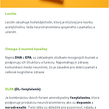
Lecitín
Lecitín obsahuje fosfatidylcholín, ktorý je kľúčový pre tvorbu
acetylcholínu, teda neurotransmitera spojeného s pamäťou a
učením.
Omega-3 mastné kyseliny
Najmä
DHA
a
EPA
, sú základnými zložkami mozgových buniek a
podporujú ich štruktúru a funkciu. Napomáhajú k zdravej
komunikácii medzi neurónmi, čo je zásadné pre dobrú pamäť a
celkové kognitívne zdravie.
DLPA
(DL-fenylalanín)
Je kombináciou dvoch foriem aminokyseliny
fenylalanínu
, ktorá
podporuje produkciu neurotransmiterov, ako sú
dopamín
a
noradrenalín
. Tieto látky sú dôležité pre pozornosť, náladu a