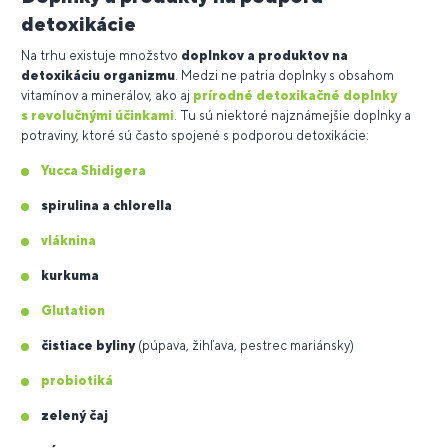
detoxikácie
Na trhu existuje množstvo
doplnkov a produktov na
detoxikáciu organizmu
. Medzi ne patria doplnky s obsahom
vitamínov a minerálov, ako aj
prírodné detoxikačné doplnky
s revolučnými účinkami
. Tu sú niektoré najznámejšie doplnky a
potraviny, ktoré sú často spojené s podporou detoxikácie:
Yucca Shidigera
spirulina a chlorella
vláknina
kurkuma
Glutation
čistiace byliny
(púpava, žihľava, pestrec mariánsky)
probiotiká
zelený čaj