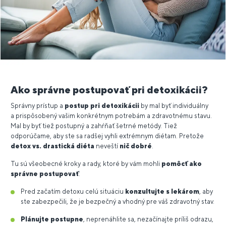
Ako správne postupovať pri detoxikácii?
Správny prístup a
postup pri detoxikácii
by mal byť individuálny
a prispôsobený vašim konkrétnym potrebám a zdravotnému stavu.
Mal by byť tiež postupný a zahŕňať šetrné metódy. Tiež
odporúčame, aby ste sa radšej vyhli extrémnym diétam. Pretože
detox vs. drastická diéta
neveští
nič dobré
.
Tu sú všeobecné kroky a rady, ktoré by vám mohli
pomôcť ako
správne postupovať
:
Pred začatím detoxu celú situáciu
konzultujte s lekárom
, aby
ste zabezpečili, že je bezpečný a vhodný pre váš zdravotný stav.
Plánujte postupne
, neprenáhlite sa, nezačínajte príliš odrazu,