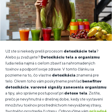
Už ste si niekedy prešli procesom
detoxikácie tela
?
Alebo ju zvažujete?
Detoxikáciu tela a organizmu
ľudia riešia najmä s cieľom zbaviť sa nahromadených
toxínov a podporiť svoje zdravie. V tomto článku sa
pozrieme na to, čo vlastne
detoxikácia
znamená pre
telo. Okrem toho vám poskytneme prehľad
benefitov
detoxikácie
,
varovné signály zanesenia organizmu
a tipy, ako správne postupovať pri
detoxe tela
. Zistíte,
prečo je nevyhnutná v dnešnej dobe, kedy ste vystavení
množstvu toxínov prostredníctvom nevyváženej stravy,
životného prostredia či stresu. Odporučíme vám
prírodné