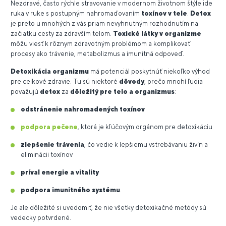
Nezdravé, často rýchle stravovanie v modernom životnom štýle ide
ruka v ruke s postupným nahromaďovaním
toxínov v tele
.
Detox
je preto u mnohých z vás priam nevyhnutným rozhodnutím na
začiatku cesty za zdravším telom.
Toxické látky v organizme
môžu viesť k rôznym zdravotným problémom a komplikovať
procesy ako trávenie, metabolizmus a imunitná odpoveď.
Detoxikácia organizmu
má potenciál poskytnúť niekoľko výhod
pre celkové zdravie. Tu sú niektoré
dôvody
, prečo mnohí ľudia
považujú
detox
za
dôležitý pre telo a organizmus
:
odstránenie nahromadených toxínov
podpora pečene
, ktorá je kľúčovým orgánom pre detoxikáciu
zlepšenie trávenia
, čo vedie k lepšiemu vstrebávaniu živín a
eliminácii toxínov
príval energie a vitality
podpora imunitného systému
.
Je ale dôležité si uvedomiť, že nie všetky detoxikačné metódy sú
vedecky potvrdené.