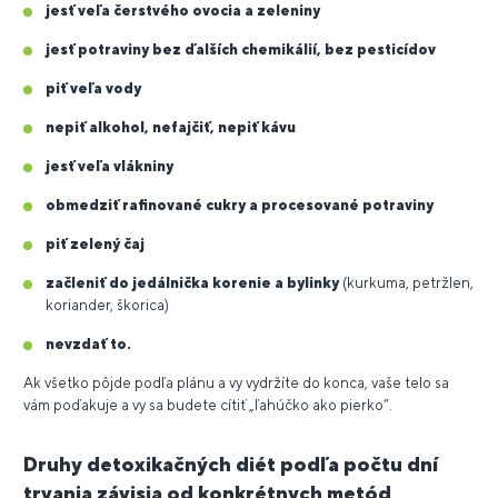
jesť veľa čerstvého ovocia a zeleniny
jesť potraviny bez ďalších chemikálií, bez pesticídov
piť veľa vody
nepiť alkohol, nefajčiť, nepiť kávu
jesť veľa vlákniny
obmedziť rafinované cukry a procesované potraviny
piť zelený čaj
začleniť do jedálnička korenie a bylinky
(kurkuma, petržlen,
koriander, škorica)
nevzdať to.
Ak všetko pôjde podľa plánu a vy vydržíte do konca, vaše telo sa
vám poďakuje a vy sa budete cítiť „ľahúčko ako pierko“.
Druhy detoxikačných diét podľa počtu dní
trvania závisia od konkrétnych metód