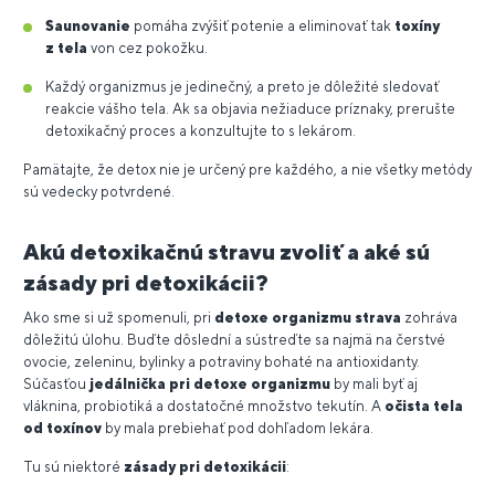
Saunovanie
pomáha zvýšiť potenie a eliminovať tak
toxíny
z tela
von cez pokožku.
Každý organizmus je jedinečný, a preto je dôležité sledovať
reakcie vášho tela. Ak sa objavia nežiaduce príznaky, prerušte
detoxikačný proces a konzultujte to s lekárom.
Pamätajte, že detox nie je určený pre každého, a nie všetky metódy
sú vedecky potvrdené.
Akú detoxikačnú stravu zvoliť a aké sú
zásady pri detoxikácii?
Ako sme si už spomenuli, pri
detoxe organizmu strava
zohráva
dôležitú úlohu. Buďte dôslední a sústreďte sa najmä na čerstvé
ovocie, zeleninu, bylinky a potraviny bohaté na antioxidanty.
Súčasťou
jedálnička pri detoxe organizmu
by mali byť aj
vláknina, probiotiká a dostatočné množstvo tekutín. A
očista tela
od toxínov
by mala prebiehať pod dohľadom lekára.
Tu sú niektoré
zásady pri detoxikácii
: