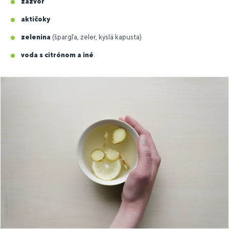
zázvor
aktičoky
zelenina
(špargľa, zeler, kyslá kapusta)
voda s citrónom a iné
.