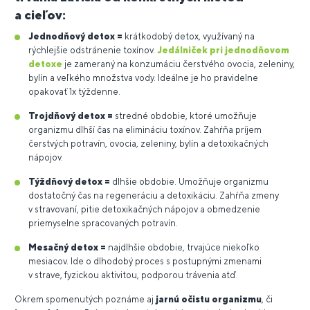
a cieľov:
Jednodňový detox =
krátkodobý detox, využívaný na
rýchlejšie odstránenie toxínov.
Jedálniček pri jednodňovom
detoxe
je zameraný na konzumáciu čerstvého ovocia, zeleniny,
bylín a veľkého množstva vody. Ideálne je ho pravidelne
opakovať 1x týždenne.
Trojdňový detox =
stredné obdobie, ktoré umožňuje
organizmu dlhší čas na elimináciu toxínov. Zahŕňa príjem
čerstvých potravín, ovocia, zeleniny, bylín a detoxikačných
nápojov.
Týždňový detox =
dlhšie obdobie. Umožňuje organizmu
dostatočný čas na regeneráciu a detoxikáciu. Zahŕňa zmeny
v stravovaní, pitie detoxikačných nápojov a obmedzenie
priemyselne spracovaných potravín.
Mesačný detox =
najdlhšie obdobie, trvajúce niekoľko
mesiacov. Ide o dlhodobý proces s postupnými zmenami
v strave, fyzickou aktivitou, podporou trávenia atď.
Okrem spomenutých poznáme aj
jarnú očistu organizmu
, či