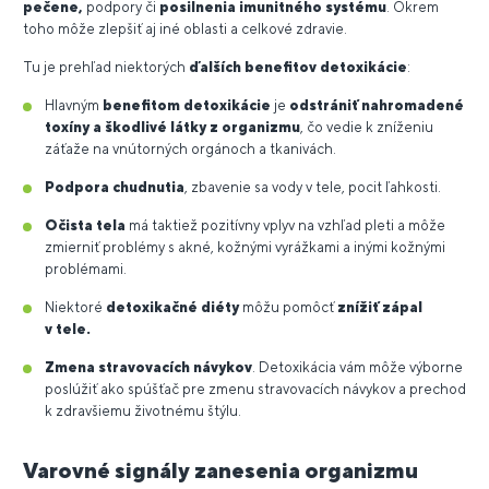
pečene,
podpory či
posilnenia imunitného systému
. Okrem
toho môže zlepšiť aj iné oblasti a celkové zdravie.
Tu je prehľad niektorých
ďalších benefitov detoxikácie
:
Hlavným
benefitom detoxikácie
je
odstrániť nahromadené
toxíny a škodlivé látky z organizmu
, čo vedie k zníženiu
záťaže na vnútorných orgánoch a tkanivách.
Podpora chudnutia
, zbavenie sa vody v tele, pocit ľahkosti.
Očista tela
má taktiež pozitívny vplyv na vzhľad pleti a môže
zmierniť problémy s akné, kožnými vyrážkami a inými kožnými
problémami.
Niektoré
detoxikačné diéty
môžu pomôcť
znížiť zápal
v tele.
Zmena stravovacích návykov
. Detoxikácia vám môže výborne
poslúžiť ako spúšťač pre zmenu stravovacích návykov a prechod
k zdravšiemu životnému štýlu.
Varovné signály zanesenia organizmu