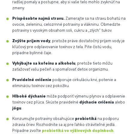
radšej pomaly a postupne, aby si vaše telo mohlo zvyknúť na
zmeny.
Prispôsobte najmä stravu.
Zamerajte sa na stravu bohatú na
ovocie, zeleninu, celozrnné potraviny a vlákninu. Obmedzte
potraviny s vysokým obsahom soli, cukru a „zlých“ tukov.
Zvýšte príjem vody
, pretože práve dostatočný príjem vody je
kľúčový pre odplavovanie toxínov z tela. Pite čistú vodu,
prípadne bylinné čaje.
Vyhýbajte sa kofeínu a alkoholu
, pretože tieto môžu
zaťažovať vašu pečeň a spomaľovať detox organizmu.
Pravidelné cvičenie
podporuje cirkuláciu krvi, potenie a
elimináciu toxínov cez pokožku.
Hlboké dýchanie
môže podporiť výmenu plynov a odplavenie
toxínov cez pľúca. Skúste pravidelné
dýchacie cvičenia
alebo
jógu
.
Konzumujte potraviny obsahujúce
probiotiká
na podporu
zdravia čriev. Rozhodnite sa aj pre ľahko stráviteľné jedlá.
Prípadne zvoľte
probiotiká vo výživových doplnkoch
.