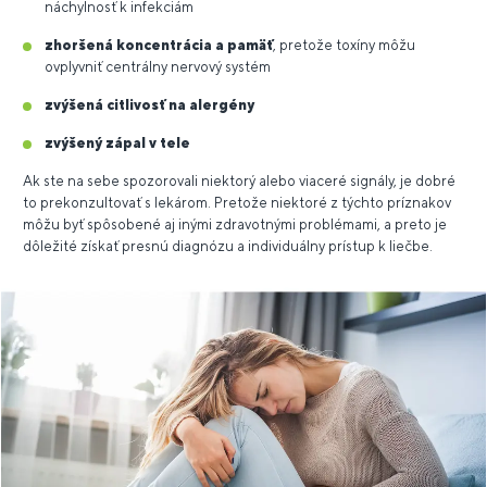
náchylnosť k infekciám
zhoršená koncentrácia a pamäť
, pretože toxíny môžu
ovplyvniť centrálny nervový systém
zvýšená citlivosť na alergény
zvýšený zápal v tele
Ak ste na sebe spozorovali niektorý alebo viaceré signály, je dobré
to prekonzultovať s lekárom. Pretože niektoré z týchto príznakov
môžu byť spôsobené aj inými zdravotnými problémami, a preto je
dôležité získať presnú diagnózu a individuálny prístup k liečbe.