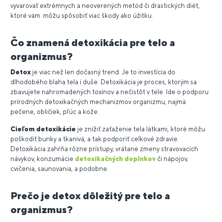
vyvarovať extrémnych a neoverených metód či drastických diét,
ktoré vám môžu spôsobiť viac škody ako úžitku.
Čo znamená detoxikácia pre telo a
organizmus?
Detox
je viac než len dočasný trend. Je to investícia do
dlhodobého blaha tela i duše. Detoxikácia je proces, ktorým sa
zbavujete nahromadených toxínov a nečistôt v tele. Ide o podporu
prírodných detoxikačných mechanizmov organizmu, najmä
pečene, obličiek, pľúc a kože.
Cieľom detoxikácie
je znížiť zaťaženie tela látkami, ktoré môžu
poškodiť bunky a tkanivá, a tak podporiť celkové zdravie.
Detoxikácia zahŕňa rôzne prístupy, vrátane zmeny stravovacích
návykov, konzumácie
detoxikačných doplnkov
či nápojov,
cvičenia, saunovania, a podobne.
Prečo je detox dôležitý pre telo a
organizmus?