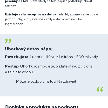
jesenný detox
. Práve vtedy sa telo najviac potrebuje zbaviť
toxínov.
Existuje veľa receptov na detox tela
. My spomenieme úplne
jednoduchý, ktorý zvládne každý a stačia vám naň iba 3
ingrediencie.
Uhorkový detox nápoj
Potrebujete
: 1 uhorku, šťavu z 1 citróna a 500 ml vody.
Postup
: Uhorku rozmixujete, pridáte šťavu z citróna
a zalejete vodou.
Môžete ozdobiť mätou. Na zdravie!
Doplnky a produkty na podporu