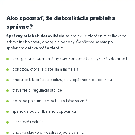
Ako spoznať, že detoxikácia prebieha
správne?
Správny priebeh detoxikácie
sa prejavuje zlepšením celkového
zdravotného stavu, energie a pohody. Čo všetko sa vám po
správnom detoxe môže zlepšiť:
energia, vitalita, mentálny stav, koncentrácia i fyzická výkonnosť
pokožka, ktorá je čistejšia a jasnejšia
hmotnosť, ktorá sa stabilizuje a zlepšenie metabolizmu
trávenie či regulácia stolice
potreba po stimulantoch ako káva sa zníži
spánok a pocit hlbšieho odpočinku
alergické reakcie
chuť na sladké či nezdravé jedlá sa zníži