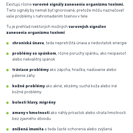
Existujú rôzne
varovné signály zanesenia organizmu toxínmi.
Tieto signály by nemali byť ignorované, pretože môžu naznačovať
vaše problémy s nahromadením toxínov v tele.
Tu je prehľad niektorých možných
varovných
signálov
zanesenia organizmu toxínmi
:
chronická únava
, teda nepretržitá únava a nedostatok energie
problémy so spánkom
, rôzne poruchy spánku, ako nespavosť
alebo nekvalitný spánok
tráviace problémy
ako zápcha, hnačka, nadúvanie alebo
pálenie záhy
kožné problémy
ako akné, ekzémy, suchá koža alebo iné
kožné problémy
bolesti hlavy, migrény
zmeny v hmotnosti
ako náhly prírastok alebo strata hmotnosti
bez zjavného dôvodu
znížená imunita
a teda časté ochorenia alebo zvýšená