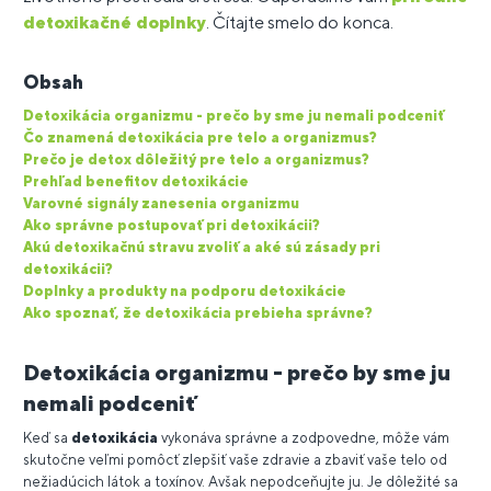
detoxikačné doplnky
. Čítajte smelo do konca.
Obsah
Detoxikácia organizmu - prečo by sme ju nemali podceniť
Čo znamená detoxikácia pre telo a organizmus?
Prečo je detox dôležitý pre telo a organizmus?
Prehľad benefitov detoxikácie
Varovné signály zanesenia organizmu
Ako správne postupovať pri detoxikácii?
Akú detoxikačnú stravu zvoliť a aké sú zásady pri
detoxikácii?
Doplnky a produkty na podporu detoxikácie
Ako spoznať, že detoxikácia prebieha správne?
Detoxikácia organizmu - prečo by sme ju
nemali podceniť
Keď sa
detoxikácia
vykonáva správne a zodpovedne, môže vám
skutočne veľmi pomôcť zlepšiť vaše zdravie a zbaviť vaše telo od
nežiadúcich látok a toxínov. Avšak nepodceňujte ju. Je dôležité sa