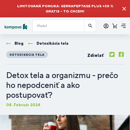
LIMITOVANÁ PONUKA: SERRAPEPTASE PLUS +30 %
GRATIS – TO CHCEM!
Prihlásiť
sa
Košík
Me
Blog
Detoxikácia tela
Zdielať
DETOXIKÁCIA TELA
Detox tela a organizmu - prečo
ho nepodceniť a ako
postupovať?
08. Február 2024