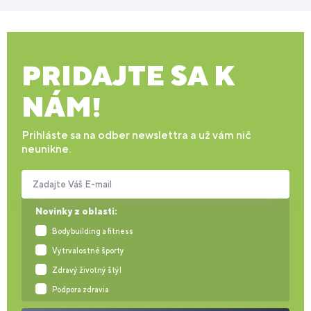
PRIDAJTE SA K
NÁM!
Prihláste sa na odber newslettra a už vám nič
neunikne.
Zadajte Váš E-mail
Novinky z oblasti:
Bodybuilding a fitness
Vytrvalostné športy
Zdravý životný štýl
Podpora zdravia