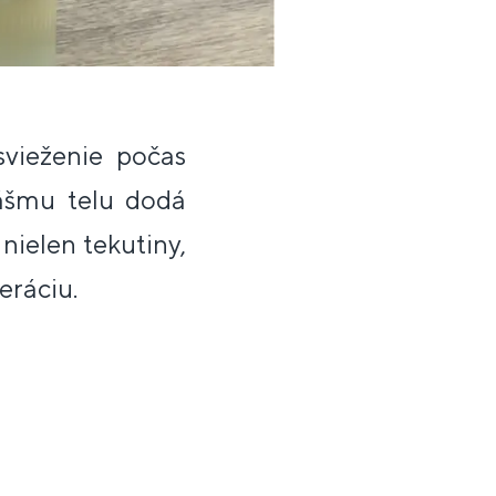
svieženie počas
vášmu telu dodá
nielen tekutiny,
eráciu.