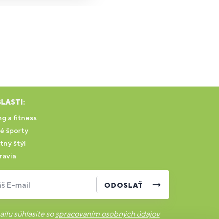
LASTI:
g a fitness
é športy
tný štýl
ravia
š E-mail
ODOSLAŤ
ilu súhlasíte so
spracovaním osobných údajov