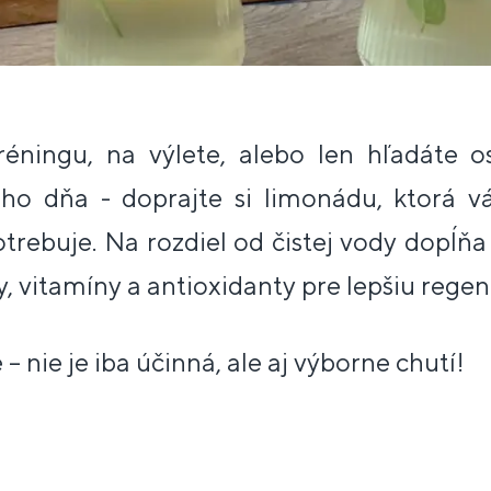
réningu, na výlete, alebo len hľadáte o
ho dňa - doprajte si limonádu, ktorá 
otrebuje. Na rozdiel od čistej vody dopĺňa 
ty, vitamíny a antioxidanty pre lepšiu regen
 – nie je iba účinná, ale aj výborne chutí!