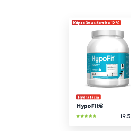
Kúpte 3x a ušetrite 12 %
Hydratácia
HypoFit®
19.