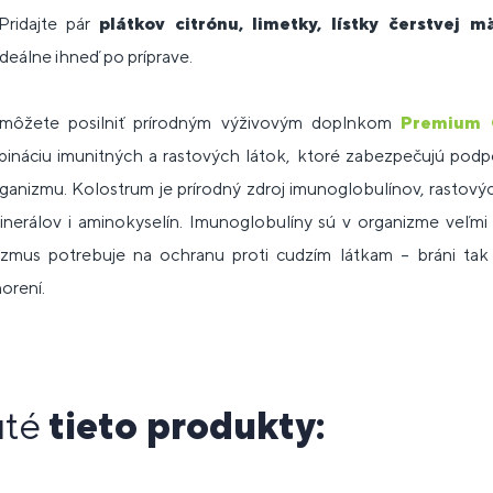
Pridajte pár
plátkov citrónu, limetky, lístky čerstvej m
deálne ihneď po príprave.
môžete posilniť prírodným výživovým doplnkom
Premium 
náciu imunitných a rastových látok, ktoré zabezpečujú podpo
ganizmu. Kolostrum je prírodný zdroj imunoglobulínov, rastovýc
inerálov i aminokyselín. Imunoglobulíny sú v organizme veľmi 
nizmus potrebuje na ochranu proti cudzím látkam – bráni ta
orení.
uté
tieto produkty: