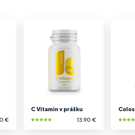
C Vitamin v prášku
Colos
50 €
13.90 €