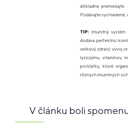
dôkladne premiešajte. 
Podávajte vychladené, i
TIP:
Imunitný systém 
dodáva perfektnú kombi
celkový zdravý vývoj or
lyzozýmu, vitamínov, m
protilátky, ktoré orga
rôznych imunitných och
V článku boli spomen