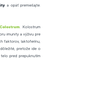
äty
a opäť premiešajte.
Colostrum
. Kolostrum
ru imunity a výživu pre
h faktorov, laktoferínu,
dôležité, pretože ide o
k telo pred prepuknutím