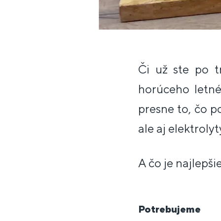
Či už ste po t
horúceho letné
presne to, čo p
ale aj elektroly
A čo je najlepšie
Potrebujeme