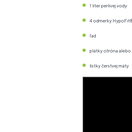
1 liter perlivej vody
4 odmerky HypoFit
ľad
plátky citróna alebo
lístky čerstvej mäty