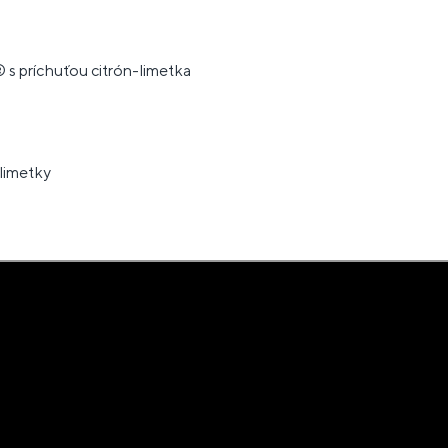
®
s príchuťou citrón-limetka
 limetky