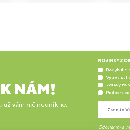
NOVINKY Z OB
Bodybuildin
Vytrvalostn
 K NÁM!
Zdravý živo
Podpora zd
 a už vám nič neunikne.
Zadajte Vá
Odoslaním e-ma