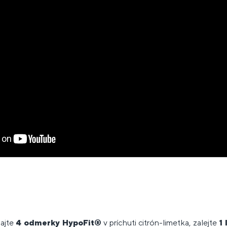
dajte
4 odmerky HypoFit
®
v príchuti citrón-limetka, zalejte
1