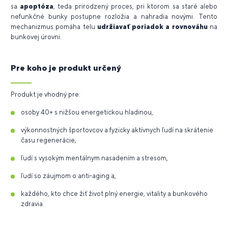
sa
apoptóza
, teda prirodzený proces, pri ktorom sa staré alebo
nefunkčné bunky postupne rozložia a nahradia novými. Tento
mechanizmus pomáha telu
udržiavať poriadok a rovnováhu
na
bunkovej úrovni.
Pre koho je produkt určený
Produkt je vhodný pre:
osoby 40+ s nižšou energetickou hladinou,
výkonnostných športovcov a fyzicky aktívnych ľudí na skrátenie
času regenerácie,
ľudí s vysokým mentálnym nasadením a stresom,
ľudí so záujmom o anti-aging a,
každého, kto chce žiť život plný energie, vitality a bunkového
zdravia.