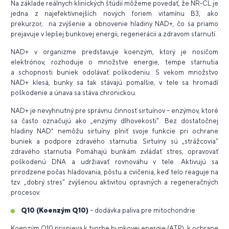
Na základe reálnych klinických štúdií môžeme povedať, že NR-CL je
jedna z najefektívnejších nových foriem vitamínu B3, ako
prekurzor, na zvýšenie a obnovenie hladiny NAD+, čo sa priamo
prejavuje v lepšej bunkovej energii, regenerácii a zdravom starnutí.
NAD+ v organizme predstavuje koenzým, ktorý je nosičom
elektrónov, rozhoduje o množstve energie, tempe starnutia
a schopnosti buniek odolávať poškodeniu. S vekom množstvo
NAD+ klesá, bunky sa tak stávajú pomalšie, v tele sa hromadí
poškodenie a únava sa stáva chronickou.
NAD+ je nevyhnutný pre správnu činnosť sirtuínov – enzýmov, ktoré
sa často označujú ako „enzýmy dlhovekosti“. Bez dostatočnej
hladiny NAD⁺ nemôžu sirtuíny plniť svoje funkcie pri ochrane
buniek a podpore zdravého starnutia. Sirtuíny sú „strážcovia“
zdravého starnutia Pomáhajú bunkám zvládať stres, opravovať
poškodenú DNA a udržiavať rovnováhu v tele. Aktivujú sa
prirodzene počas hladovania, pôstu a cvičenia, keď telo reaguje na
tzv. „dobrý stres“ zvýšenou aktivitou opravných a regeneračných
procesov.
Q10 (Koenzým Q10)
– dodávka paliva pre mitochondrie
Koenzým Q10 prispieva k tvorbe bunkovej energie (ATP), k ochrane