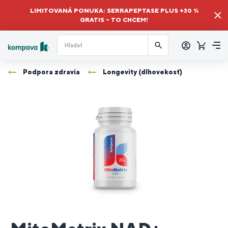
LIMITOVANÁ PONUKA: SERRAPEPTASE PLUS +30 %
GRATIS – TO CHCEM!
Prihlásiť
sa
Košík
Me
Podpora zdravia
Longevity (dlhovekosť)