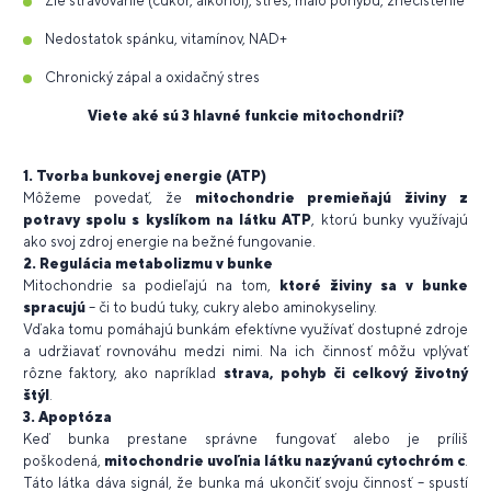
Zlé stravovanie (cukor, alkohol), stres, málo pohybu, znečistenie
Nedostatok spánku, vitamínov, NAD+
Chronický zápal a oxidačný stres
Viete aké sú 3 hlavné funkcie mitochondrií?
1. Tvorba bunkovej energie (ATP)
Môžeme povedať, že
mitochondrie premieňajú živiny z
potravy spolu s kyslíkom na látku ATP
, ktorú bunky využívajú
ako svoj zdroj energie na bežné fungovanie.
2. Regulácia metabolizmu v bunke
Mitochondrie sa podieľajú na tom,
ktoré živiny sa v bunke
spracujú
– či to budú tuky, cukry alebo aminokyseliny.
Vďaka tomu pomáhajú bunkám efektívne využívať dostupné zdroje
a udržiavať rovnováhu medzi nimi. Na ich činnosť môžu vplývať
rôzne faktory, ako napríklad
strava, pohyb či celkový životný
štýl
.
3. Apoptóza
Keď bunka prestane správne fungovať alebo je príliš
poškodená,
mitochondrie uvoľnia látku nazývanú cytochróm c
.
Táto látka dáva signál, že bunka má ukončiť svoju činnosť – spustí