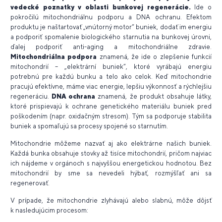
vedecké poznatky v oblasti bunkovej regenerácie.
Ide o
pokročilú mitochondriálnu podporu a DNA ochranu. Efektom
produktu je naštartovať „vnútorný motor“ buniek, dodať im energiu
a podporiť spomalenie biologického starnutia na bunkovej úrovni,
ďalej podporiť anti-aging a mitochondriálne zdravie.
Mitochondriálna podpora
znamená, že ide o zlepšenie funkcií
mitochondrií – „elektrární buniek“, ktoré vyrábajú energiu
potrebnú pre každú bunku a telo ako celok. Keď mitochondrie
pracujú efektívne, máme viac energie, lepšiu výkonnosť a rýchlejšiu
regeneráciu.
DNA ochrana
znamená, že produkt obsahuje látky,
ktoré prispievajú k ochrane genetického materiálu buniek pred
poškodením (napr. oxidačným stresom). Tým sa podporuje stabilita
buniek a spomaľujú sa procesy spojené so starnutím.
Mitochondrie môžeme nazvať aj ako elektrárne našich buniek.
Každá bunka obsahuje stovky až tisíce mitochondrií, pričom najviac
ich nájdeme v orgánoch s najvyššou energetickou hodnotou. Bez
mitochondrií by sme sa nevedeli hýbať, rozmýšľať ani sa
regenerovať.
V prípade, že mitochondrie zlyhávajú alebo slabnú, môže dôjsť
k nasledujúcim procesom: