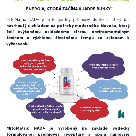
„ENERGIA, KTORÁ ZAČÍNA V JADRE BUNKY“
MitoMatrix NAD+ je inteligentný prémiový doplnok, ktorý
bol
navrhnutý s ohľadom na potreby moderného človeka, ktorý
čelí zvýšenému oxidačnému stresu, environmentálnym
toxínom a rýchlemu životnému tempu so sklonom k
vyčerpaniu.
MitoMatrix NAD+ je vyrobený na základe vedecky
formulovanej prémiovej receptúry a spája najnovšie