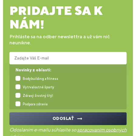
PRIDAJTE SA K
NÁM!
Prihláste sa na odber newslettra a už vám nič
neunikne.
Zadajte Váš E-mail
Novinky z oblasti:
Bodybuilding a fitness
Vytrvalostné športy
Zdravý životný štýl
Podpora zdravia
ODOSLAŤ
Odoslaním e-mailu súhlasíte so
spracovaním osobných