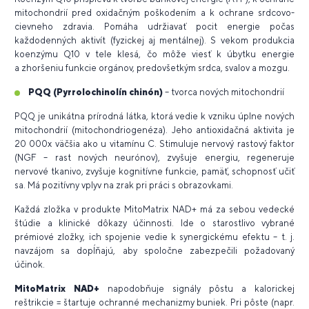
mitochondrií pred oxidačným poškodením a k ochrane srdcovo-
cievneho zdravia. Pomáha udržiavať pocit energie počas
každodenných aktivít (fyzickej aj mentálnej). S vekom produkcia
koenzýmu Q10 v tele klesá, čo môže viesť k úbytku energie
a zhoršeniu funkcie orgánov, predovšetkým srdca, svalov a mozgu.
PQQ (Pyrrolochinolín chinón)
– tvorca nových mitochondrií
PQQ je unikátna prírodná látka, ktorá vedie k vzniku úplne nových
mitochondrií (mitochondriogenéza). Jeho antioxidačná aktivita je
20 000x väčšia ako u vitamínu C. Stimuluje nervový rastový faktor
(NGF – rast nových neurónov), zvyšuje energiu, regeneruje
nervové tkanivo, zvyšuje kognitívne funkcie, pamäť, schopnosť učiť
sa. Má pozitívny vplyv na zrak pri práci s obrazovkami.
Každá zložka v produkte MitoMatrix NAD+ má za sebou vedecké
štúdie a klinické dôkazy účinnosti. Ide o starostlivo vybrané
prémiové zložky, ich spojenie vedie k synergickému efektu – t. j.
navzájom sa dopĺňajú, aby spoločne zabezpečili požadovaný
účinok.
MitoMatrix NAD+
napodobňuje signály pôstu a kalorickej
reštrikcie = štartuje ochranné mechanizmy buniek. Pri pôste (napr.