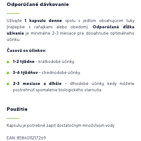
Odporúčané dávkovanie
Užívajte
1 kapsulu denne
spolu s jedlom obsahujúcim tuky
(najlepšie s raňajkami alebo obedom).
Odporúčaná dĺžka
užívania
je minimálne 2–3 mesiace pre dosiahnutie optimálneho
účinku.
Časová os účinkov:
1-2 týždne
– krátkodobé účinky,
3-6 týždňov
– strednodobé účinky,
2-3 mesiace a dlhšie
– dlhodobé účinky, kedy môžete
postrehnúť spomalenie biologického starnutia.
Použitie
Kapsulu je potrebné zapiť dostatočným množstvom vody.
EAN: 8586011217269