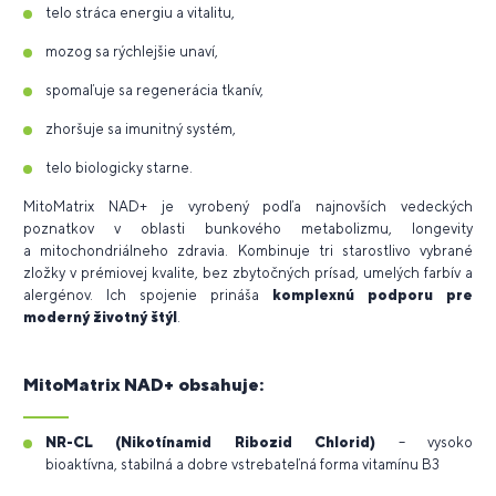
telo stráca energiu a vitalitu,
mozog sa rýchlejšie unaví,
spomaľuje sa regenerácia tkanív,
zhoršuje sa imunitný systém,
telo biologicky starne.
MitoMatrix NAD+ je vyrobený podľa najnovších vedeckých
poznatkov v oblasti bunkového metabolizmu, longevity
a mitochondriálneho zdravia. Kombinuje tri starostlivo vybrané
zložky v prémiovej kvalite, bez zbytočných prísad, umelých farbív a
alergénov. Ich spojenie prináša
komplexnú podporu pre
moderný životný štýl
.
MitoMatrix NAD+ obsahuje:
NR-CL
(Nikotínamid Ribozid Chlorid)
– vysoko
bioaktívna, stabilná a dobre vstrebateľná forma vitamínu B3