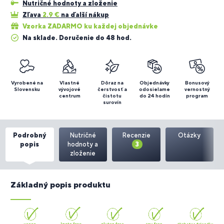
Nutričné hodnoty a zloženie
Zľava
2.9
€
na ďalší nákup
Vzorka ZADARMO ku každej objednávke
Na sklade. Doručenie do 48 hod.
Vyrobené na
Vlastné
Dôraz na
Objednávky
Bonusový
Slovensku
vývojové
čerstvosť a
odosielame
vernostný
centrum
čistotu
do 24 hodín
program
surovín
Podrobný
Nutričné
Recenzie
Otázky
popis
hodnoty a
3
zloženie
Základný popis produktu