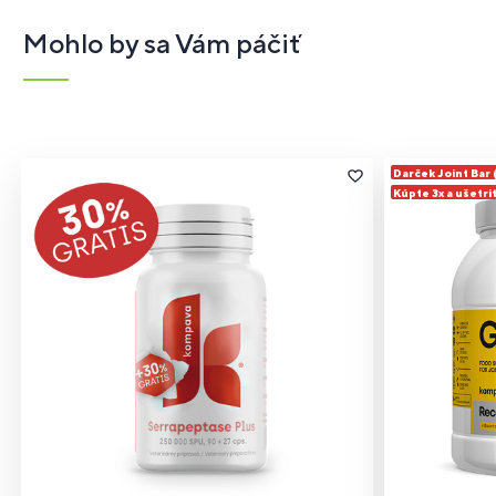
Mohlo by sa Vám páčiť
Darček Joint Bar
Kúpte 3x a ušetri