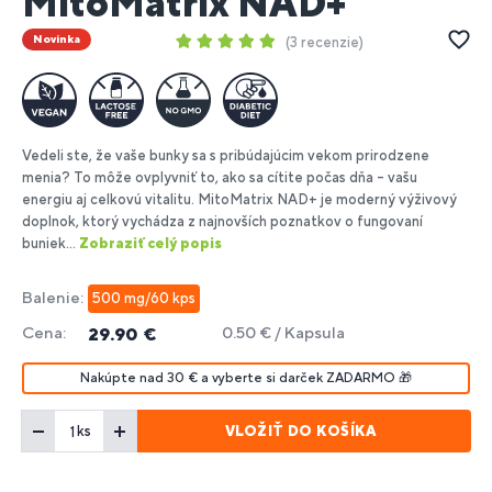
MitoMatrix NAD+
Novinka
3 recenzie
Vedeli ste, že vaše bunky sa s pribúdajúcim vekom prirodzene
menia? To môže ovplyvniť to, ako sa cítite počas dňa – vašu
energiu aj celkovú vitalitu. MitoMatrix NAD+ je moderný výživový
doplnok, ktorý vychádza z najnovších poznatkov o fungovaní
buniek...
Zobraziť celý popis
Balenie:
500 mg/60 kps
Cena:
0.50 € / Kapsula
29.90 €
Nakúpte nad 30 € a vyberte si darček ZADARMO 🎁
VLOŽIŤ DO KOŠÍKA
ks