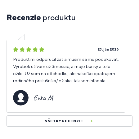
Recenzie
produktu
5
23. jún 2026
hviezdičiek
Produkt mi odporučil zať a musím sa mu poďakovať.
Výrobok užívam už 3mesiac, a moje bunky a telo
ožilo. Už som na dôchodku, ale nakoľko opatrujem
rodinného príslušníka/ležiaka, tak som hľadala
vhodný produkt a tento mi neskutočne sadol.
Evka M
VŠETKY RECENZIE