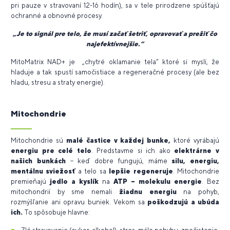
pri pauze v stravovaní 12-16 hodín), sa v tele prirodzene spúšťajú
ochranné a obnovné procesy.
„Je to signál pre telo, že musí začať šetriť, opravovať a prežiť čo
najefektívnejšie.“
MitoMatrix NAD+ je „chytré oklamanie tela“ ktoré si myslí, že
hladuje a tak spustí samočistiace a regeneračné procesy (ale bez
hladu, stresu a straty energie).
Mitochondrie
Mitochondrie sú
malé častice v každej bunke,
ktoré vyrábajú
energiu pre celé telo
. Predstavme si ich ako
elektrárne v
našich bunkách
– keď dobre fungujú, máme
silu, energiu,
mentálnu sviežosť
a telo sa
lepšie regeneruje
. Mitochondrie
premieňajú
jedlo a kyslík
na
ATP – molekulu energie
. Bez
mitochondrií by sme nemali
žiadnu energiu
na pohyb,
rozmýšľanie ani opravu buniek. Vekom sa
poškodzujú a ubúda
ich.
To spôsobuje hlavne: