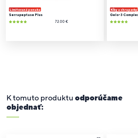
Limitovaná ponuka
Kĺby a chrupavky
Serrapeptase Plus
Gelo-3 Comple
72.00 €
K tomuto produktu
odporúčame
objednať: