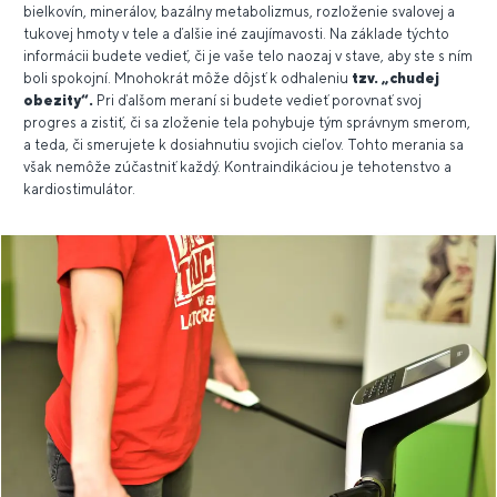
bielkovín, minerálov, bazálny metabolizmus, rozloženie svalovej a
tukovej hmoty v tele a ďalšie iné zaujímavosti. Na základe týchto
informácii budete vedieť, či je vaše telo naozaj v stave, aby ste s ním
boli spokojní. Mnohokrát môže dôjsť k odhaleniu
tzv. „chudej
obezity“.
Pri ďalšom meraní si budete vedieť porovnať svoj
progres a zistiť, či sa zloženie tela pohybuje tým správnym smerom,
a teda, či smerujete k dosiahnutiu svojich cieľov. Tohto merania sa
však nemôže zúčastniť každý. Kontraindikáciou je tehotenstvo a
kardiostimulátor.