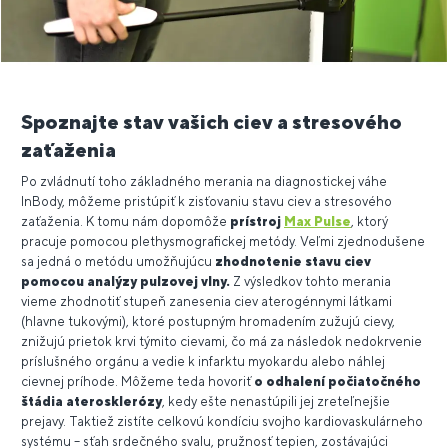
Spoznajte stav vašich ciev a stresového
zaťaženia
Po zvládnutí toho základného merania na diagnostickej váhe
InBody, môžeme pristúpiť k zisťovaniu stavu ciev a stresového
zaťaženia. K tomu nám dopomôže
prístroj
Max Pulse
, ktorý
pracuje pomocou plethysmografickej metódy. Veľmi zjednodušene
sa jedná o metódu umožňujúcu
zhodnotenie stavu ciev
pomocou analýzy pulzovej vlny.
Z výsledkov tohto merania
vieme zhodnotiť stupeň zanesenia ciev aterogénnymi látkami
(hlavne tukovými), ktoré postupným hromadením zužujú cievy,
znižujú prietok krvi týmito cievami, čo má za následok nedokrvenie
príslušného orgánu a vedie k infarktu myokardu alebo náhlej
cievnej príhode. Môžeme teda hovoriť
o odhalení počiatočného
štádia aterosklerózy
, kedy ešte nenastúpili jej zreteľnejšie
prejavy. Taktiež zistíte celkovú kondíciu svojho kardiovaskulárneho
systému – sťah srdečného svalu, pružnosť tepien, zostávajúci