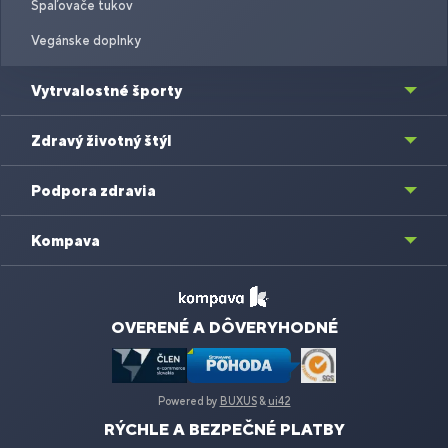
Spaľovače tukov
Vegánske doplnky
Vytrvalostné športy
Zdravý životný štýl
Podpora zdravia
Kompava
OVERENÉ A DÔVERYHODNÉ
Powered by
BUXUS
&
ui42
RÝCHLE A BEZPEČNÉ PLATBY