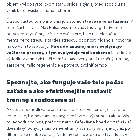
objem krvi po systolickom sťahu srdca, a tým aj predispozíciu na
vznik kardiovaskulárneho ochorenia.
Ďalšou časťou tohto merania je zistenie
stresového zaťaženia
. V
tejto časti prístroj Max Pulse vyšetrí rovnováhu vegetatívneho
nervového systému, určí stresové skóre, hladinu telesného a
mentálneho stresu, a taktiež stresovú odolnosť. Možno si hovoríte
na čo Vám to všetko je.
Stres do značnej miery ovplyvňuje
vnútorne procesy, a tým ovplyvňuje vznik ochorení.
Taktiež z
výsledkov vieme zistiť, či nemáte nastavený príliš náročný tréning,
zaradenej málo regenerácie a potrebu zvoľniť tempo.
Spoznajte, ako funguje vaše telo počas
záťaže a ako efektívnejšie nastaviť
tréning a rozloženie síl
Ak ste sa rozhodli venovať sa športu z rôznych príčin, či už je to
chudnutie, formovanie postavy, zlepšovanie výkonnosti alebo Vás
to jednoducho baví, prečo to nerobiť efektívne hneď od začiatku?
„Bezhlavý“ pohyb je často neefektívny, výsledky sa prejavujú až po
dlhom čase (alebo vôbec). Nádejný športovec sa dostáva do fázy