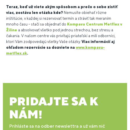
Teraz, keď už viete akým spôsobom a prečo o sebe zistiť
viac, zostáva len otázka kde?
Nemusíte obiehať rôzne
inštitúcie, v každej si rezervovať termín a stráviť tak meraním
mnoho času – stačí sa objednať do
Kompava Centrum Metflex v
Žiline
a absolvovať všetko pod jednou strechou, bez stresu a
čakania. V našom centre vás privítajú priateľskí a milí odborníci,
ktorí Vám zodpovedajú všetky Vaše otázky.
Viac informácií aj
ohľadom rezervácie sa dozviete na
www.kompava-
metflex.sk
.
PRIDAJTE SA K
NÁM!
Prihláste sa na odber newslettra a už vám nič