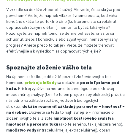
V zrkadle sa dokáže zhodnotiť každý. Ale viete, čo sa skrýva pod
povrchom? Viete, že napriek víťazoslávnemu pocitu, keď váha
konečne ukáže to perfektné číslo (ku ktorému ste sa veľakrát
dopracovali rôznymi diétami), nemusí to byť až taká výhra?
Pozorujete, že napriek tomu, že denne behávate, snažíte sa
schudnúť, zlepšiť kondičku alebo zvýšiť výkon, nemáte výrazný
progres? A viete prečo to tak je? Viete, že môžete trénovať
efektívnejšie a k výsledkom sa dopracovať rýchlejšie?
Spoznajte zloženie vášho tela
Na úplnom začiatku je dôležité poznať zloženie svojho tela.
Pomocou
prístroja InBody
sa dokážete
pozrieť priamo pod
kožu.
Prístroj využíva na meranie technológiu bioelektrickej
impedančnej analýzy (tzn. že telom prejde slabý elektrický prúd), a
následne na základe rozličnej vodivosti biologických
štruktúr,
dokáže rozmeniť základný parameter – hmotnosť –
na drobné.
Dozviete sa teda to najhlavnejšie – informácie o
zložení svojho tela. Zistíte
hmotnosť kostrového svalstva
,
hmotnosť a percento tuku
(ako telesného, tak aj viscerálneho),
množstvo vody
(intracelulárnej aj extracelulárnej), obsah