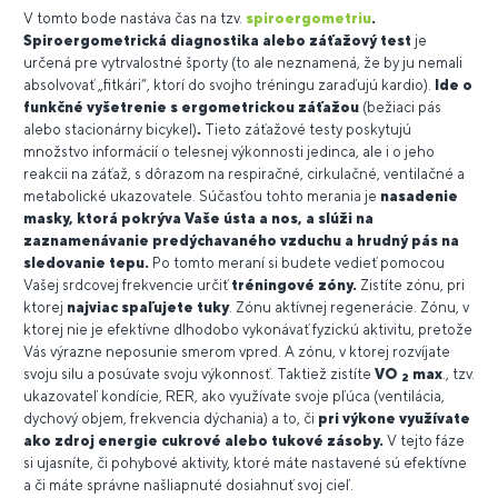
V tomto bode nastáva čas na tzv.
spiroergometriu
.
Spiroergometrická diagnostika alebo záťažový test
je
určená pre vytrvalostné športy (to ale neznamená, že by ju nemali
absolvovať „fitkári“, ktorí do svojho tréningu zaraďujú kardio).
Ide o
funkčné vyšetrenie s ergometrickou záťažou
(bežiaci pás
alebo stacionárny bicykel)
.
Tieto záťažové testy poskytujú
množstvo informácií o telesnej výkonnosti jedinca, ale i o jeho
reakcii na záťaž, s dôrazom na respiračné, cirkulačné, ventilačné a
metabolické ukazovatele. Súčasťou tohto merania je
nasadenie
masky, ktorá pokrýva Vaše ústa a nos, a slúži na
zaznamenávanie predýchavaného vzduchu a hrudný pás na
sledovanie tepu.
Po tomto meraní si budete vedieť pomocou
Vašej srdcovej frekvencie určiť
tréningové zóny.
Zistíte zónu, pri
ktorej
najviac spaľujete tuky
. Zónu aktívnej regenerácie. Zónu, v
ktorej nie je efektívne dlhodobo vykonávať fyzickú aktivitu, pretože
Vás výrazne neposunie smerom vpred. A zónu, v ktorej rozvíjate
svoju silu a posúvate svoju výkonnosť. Taktiež zistíte
VO
max
., tzv.
2
ukazovateľ kondície, RER, ako využívate svoje pľúca (ventilácia,
dychový objem, frekvencia dýchania) a to, či
pri výkone využívate
ako zdroj energie cukrové alebo tukové zásoby.
V tejto fáze
si ujasníte, či pohybové aktivity, ktoré máte nastavené sú efektívne
a či máte správne našliapnuté dosiahnuť svoj cieľ.