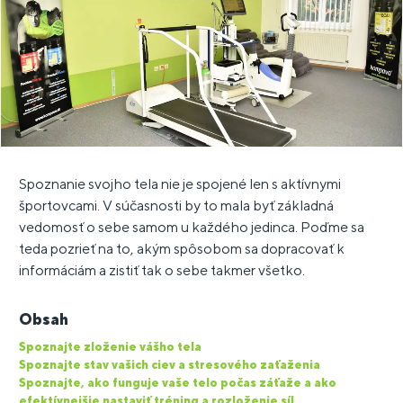
Spoznanie svojho tela nie je spojené len s aktívnymi
športovcami. V súčasnosti by to mala byť základná
vedomosť o sebe samom u každého jedinca. Poďme sa
teda pozrieť na to, akým spôsobom sa dopracovať k
informáciám a zistiť tak o sebe takmer všetko.
Obsah
Spoznajte zloženie vášho tela
Spoznajte stav vašich ciev a stresového zaťaženia
Spoznajte, ako funguje vaše telo počas záťaže a ako
efektívnejšie nastaviť tréning a rozloženie síl