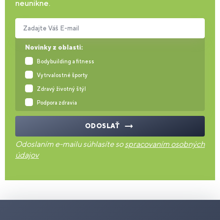
neunikne.
Zadajte Váš E-mail
Novinky z oblasti:
Bodybuilding a fitness
Vytrvalostné športy
Zdravý životný štýl
Podpora zdravia
ODOSLAŤ
Odoslaním e-mailu súhlasíte so
spracovaním osobných
údajov