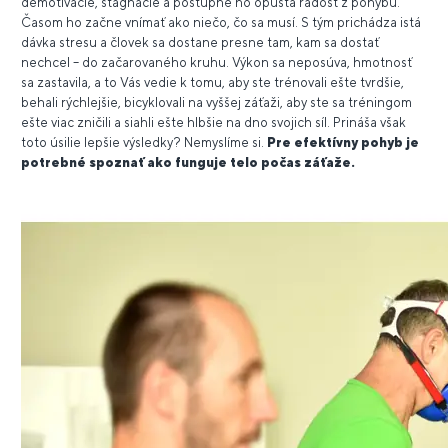
demotivácie, stagnácie a postupne ho opúšťa radosť z pohybu.
Časom ho začne vnímať ako niečo, čo sa musí. S tým prichádza istá
dávka stresu a človek sa dostane presne tam, kam sa dostať
nechcel – do začarovaného kruhu. Výkon sa neposúva, hmotnosť
sa zastavila, a to Vás vedie k tomu, aby ste trénovali ešte tvrdšie,
behali rýchlejšie, bicyklovali na vyššej záťaži, aby ste sa tréningom
ešte viac zničili a siahli ešte hlbšie na dno svojich síl. Prináša však
toto úsilie lepšie výsledky? Nemyslíme si.
Pre efektívny pohyb je
potrebné spoznať ako funguje telo počas záťaže.