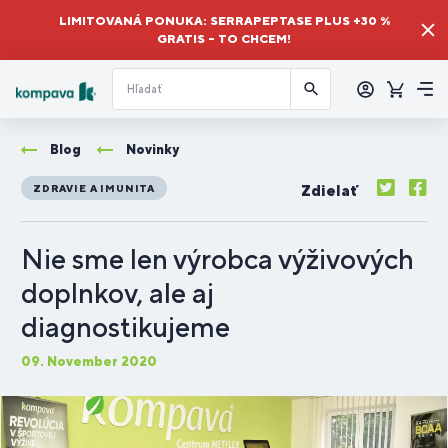
LIMITOVANÁ PONUKA: SERRAPEPTASE PLUS +30 %
GRATIS – TO CHCEM!
Prihlásiť
sa
Košík
Me
Blog
Novinky
Zdielať
ZDRAVIE A IMUNITA
​Nie sme len výrobca výživových
doplnkov, ale aj
diagnostikujeme
09. November 2020