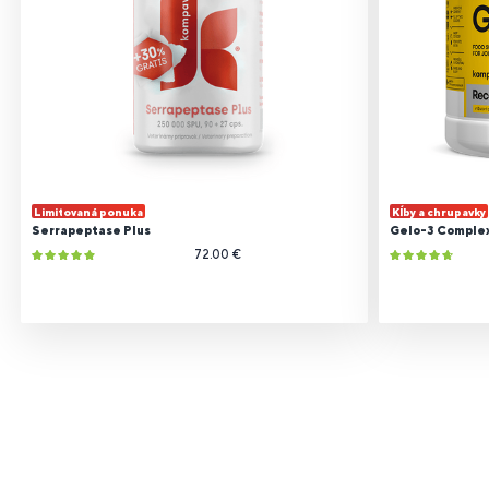
Limitovaná ponuka
Kĺby a chrupavky
Serrapeptase Plus
Gelo-3 Comple
72.00 €