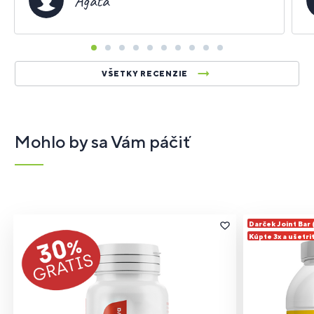
Agáta
VŠETKY RECENZIE
Mohlo by sa Vám páčiť
Darček Joint Bar
Kúpte 3x a ušetri