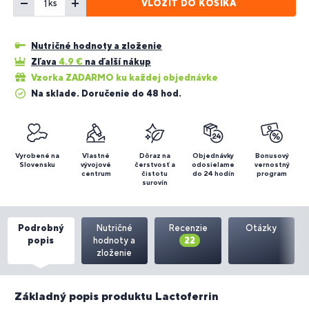
VLOŽIŤ DO KOŠÍKA
ks
Nutričné hodnoty a zloženie
Zľava
4.9
€
na ďalší nákup
Vzorka ZADARMO ku každej objednávke
Na sklade. Doručenie do 48 hod.
Vyrobené na
Vlastné
Dôraz na
Objednávky
Bonusový
Slovensku
vývojové
čerstvosť a
odosielame
vernostný
centrum
čistotu
do 24 hodín
program
surovín
Podrobný
Nutričné
Recenzie
Otázky
popis
hodnoty a
22
zloženie
Základný popis produktu Lactoferrin