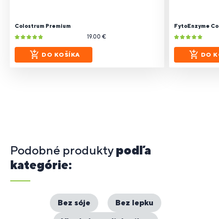
Colostrum Premium
FytoEnzyme Co
19.00 €
DO KOŠÍKA
DO K
Podobné produkty
podľa
kategórie:
Bez sóje
Bez lepku