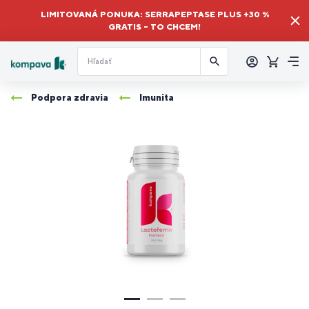
LIMITOVANÁ PONUKA: SERRAPEPTASE PLUS +30 %
GRATIS – TO CHCEM!
Prihlásiť
sa
Košík
Me
Podpora zdravia
Imunita