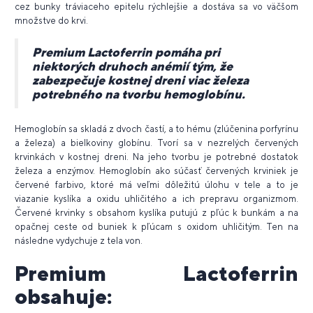
cez bunky tráviaceho epitelu rýchlejšie a dostáva sa vo väčšom
množstve do krvi.
Premium Lactoferrin pomáha pri
niektorých druhoch anémií tým, že
zabezpečuje kostnej dreni viac železa
potrebného na tvorbu hemoglobínu.
Hemoglobín sa skladá z dvoch častí, a to hému (zlúčenina porfyrínu
a železa) a bielkoviny globínu. Tvorí sa v nezrelých červených
krvinkách v kostnej dreni. Na jeho tvorbu je potrebné dostatok
železa a enzýmov. Hemoglobín ako súčasť červených krviniek je
červené farbivo, ktoré má veľmi dôležitú úlohu v tele a to je
viazanie kyslíka a oxidu uhličitého a ich prepravu organizmom.
Červené krvinky s obsahom kyslíka putujú z pľúc k bunkám a na
opačnej ceste od buniek k pľúcam s oxidom uhličitým. Ten na
následne vydychuje z tela von.
Premium Lactoferrin
obsahuje: