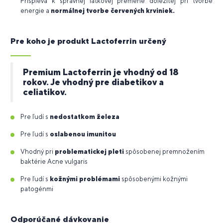
Prispieva k správnej látkovej premene dôležitej pri tvorbe
energie a
normálnej tvorbe červených krviniek.
Pre koho je produkt Lactoferrin určený
Premium Lactoferrin je vhodný od 18
rokov. Je vhodný pre diabetikov a
celiatikov.
Pre ľudí s
nedostatkom železa
Pre ľudí s
oslabenou imunitou
Vhodný pri
problematickej pleti
spôsobenej premnožením
baktérie Acne vulgaris
Pre ľudí s
kožnými problémami
spôsobenými kožnými
patogénmi
Odporúčané dávkovanie