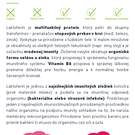
Laktoferín je
multifunkčný proteín
, ktorý patrí do skupiny
transferínov – prenášačov
stopových prvkov v krvi
(meď, železo,
zinok). Vyskytuje sa prirodzene v ľudskom tele. V malom množstve
je obsiahnutý vo všetkých telových tekutinách (napr. sliny, slzy) a je
súčasťou
vrodenej imunity
. Zloženie navyše obsahuje
organickú
formu selénu a zinku
, ktoré prispievajú k správnemu fungovaniu
imunitného systému.
Vitamín B6
prispieva k správnej látkovej
premene dôležitej pre tvorbu energie a k normálnej tvorbe
červených krviniek.
Laktoferín je jednou z
najsilnejších imunitných zložiek
kolostra
(prvé materské mlieko) a podieľa sa na imunitnej odpovedi
organizmu
(
bakteriálne alebo vírusové infekcie)
. Predstavuje
jeden z najsilnejších imunostimulačných prirodzených prostriedkov
nášho organizmu na podporu imunity vzhľadom na to, že narúša
membrány mikroorganizmov.
Prirodzene tvorí prvotnú bariéru pre
prienik baktérií či vírusov do organizmu cez oči a ústa.