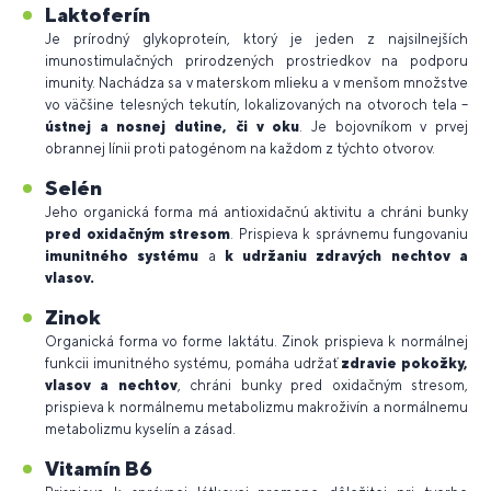
Laktoferín
Je prírodný glykoproteín, ktorý je jeden z najsilnejších
imunostimulačných prirodzených prostriedkov na podporu
imunity. Nachádza sa v materskom mlieku a v menšom množstve
vo väčšine telesných tekutín, lokalizovaných na otvoroch tela –
ústnej a nosnej dutine, či v oku
. Je bojovníkom v prvej
obrannej línii proti patogénom na každom z týchto otvorov.
Selén
Jeho organická forma má antioxidačnú aktivitu a chráni bunky
pred oxidačným stresom
. Prispieva k správnemu fungovaniu
imunitného systému
a
k udržaniu zdravých nechtov a
vlasov.
Zinok
Organická forma vo forme laktátu. Zinok prispieva k normálnej
funkcii imunitného systému, pomáha udržať
zdravie pokožky,
vlasov a nechtov
, chráni bunky pred oxidačným stresom,
prispieva k normálnemu metabolizmu makroživín a normálnemu
metabolizmu kyselín a zásad.
Vitamín B6