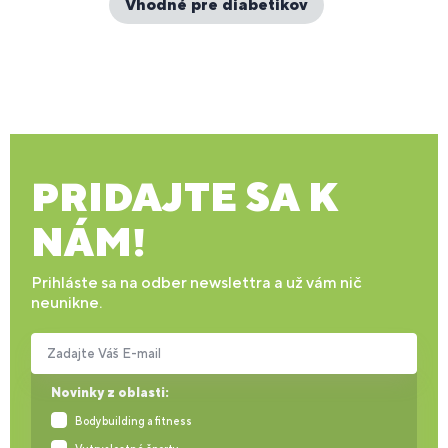
Vhodné pre diabetikov
PRIDAJTE SA K
NÁM!
Prihláste sa na odber newslettra a už vám nič
neunikne.
Zadajte Váš E-mail
Novinky z oblasti:
Bodybuilding a fitness