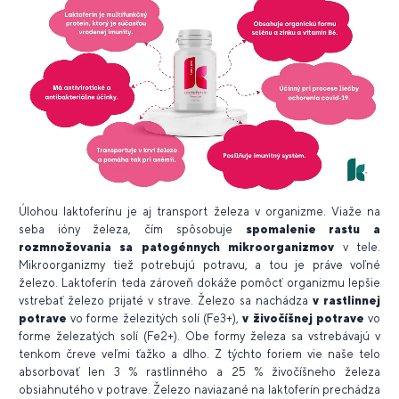
Úlohou laktoferínu je aj transport železa v organizme. Viaže na
seba ióny železa, čím spôsobuje
spomalenie rastu a
rozmnožovania sa patogénnych mikroorganizmov
v tele.
Mikroorganizmy tiež potrebujú potravu, a tou je práve voľné
železo. Laktoferín teda zároveň dokáže pomôcť organizmu lepšie
vstrebať železo prijaté v strave
. Železo sa nachádza
v rastlinnej
potrave
vo forme železitých solí (Fe3+),
v živočíšnej potrave
vo
forme železatých solí (Fe2+). Obe formy železa sa vstrebávajú v
tenkom čreve veľmi ťažko a dlho. Z týchto foriem vie naše telo
absorbovať len 3 % rastlinného a 25 % živočíšneho železa
obsiahnutého v potrave. Železo naviazané na laktoferín prechádza