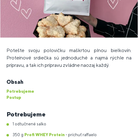
Potešte svoju polovičku maškrtou plnou bielkovín.
Proteínové srdiečka sú jednoduché a najmä rýchle na
prípravu, a tak ich prípravu zvládne naozaj každý.
Obsah
Potrebujeme
Postup
Potrebujeme
1 odtučnené salko
350 g
Profi WHEY Protein
- príchuť raffaelo