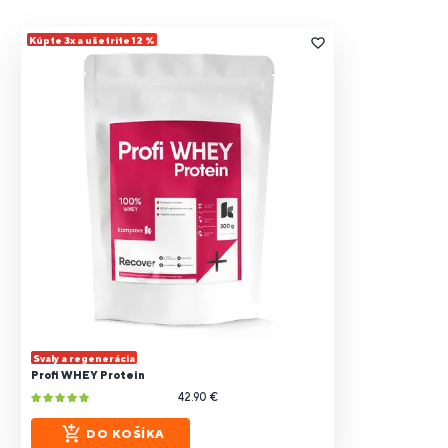
Kúpte 3x a ušetrite 12 %
Svaly a regenerácia
Profi WHEY Protein
42.90 €
DO KOŠÍKA