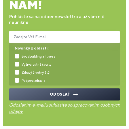
NÁM!
Prihláste sa na odber newslettra a už vám nič
neunikne.
Zadajte Váš E-mail
Novinky z oblasti:
Bodybuilding a fitness
Vytrvalostné športy
Zdravý životný štýl
Podpora zdravia
ODOSLAŤ
Odoslaním e-mailu súhlasíte so
spracovaním osobných
údajov