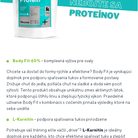
Body Fit 60%
– komplexná výživa pre svaly
Chcete sa dostať do formy rýchle a efektívne? Body Fit je vynikajúci
doplnok pre podporu spaľovania tukov a formovanie postavy.
Znižuje chuť do jedla, potláča chuť na sladké a dodá vám pocit
sýtosti. Tento produkt obsahuje unikátnu zmes aktívnych látok,
ktoré podporujú štíhlu líniu a zlepšujú fyzický výkon. Pravidelné
užívanie Body Fit v kombinácii s cvičením prináša výsledky, ktoré na
sebe uvidíte.
L-Karnitín
– podpora spaľovania tukov prirodzene
Potrebuje váš tréning ešte väčší „drive“?
L-Karnitín
je ideálny
doplnok pre každého, kto chce efektívne spaľovať tuky a zlepšiť