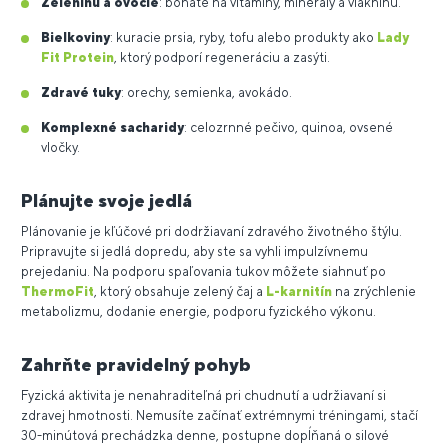
Zeleninu a ovocie
: bohaté na vitamíny, minerály a vlákninu.
Bielkoviny
: kuracie prsia, ryby, tofu alebo produkty ako
Lady
Fit Protein
, ktorý podporí regeneráciu a zasýti.
Zdravé tuky
: orechy, semienka, avokádo.
Komplexné sacharidy
: celozrnné pečivo, quinoa, ovsené
vločky.
Plánujte svoje jedlá
Plánovanie je kľúčové pri dodržiavaní zdravého životného štýlu.
Pripravujte si jedlá dopredu, aby ste sa vyhli impulzívnemu
prejedaniu. Na podporu spaľovania tukov môžete siahnuť po
ThermoFit
, ktorý obsahuje zelený čaj a
L-karnitín
na zrýchlenie
metabolizmu, dodanie energie, podporu fyzického výkonu.
Zahrňte pravidelný pohyb
Fyzická aktivita je nenahraditeľná pri chudnutí a udržiavaní si
zdravej hmotnosti. Nemusíte začínať extrémnymi tréningami, stačí
30-minútová prechádzka denne, postupne dopĺňaná o silové