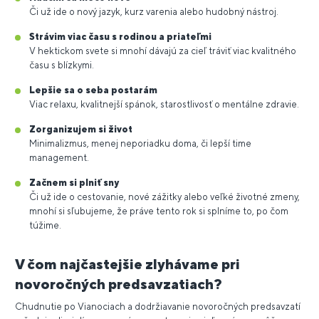
Či už ide o nový jazyk, kurz varenia alebo hudobný nástroj.
Strávim viac času s rodinou a priateľmi
V hektickom svete si mnohí dávajú za cieľ tráviť viac kvalitného
času s blízkymi.
Lepšie sa o seba postarám
Viac relaxu, kvalitnejší spánok, starostlivosť o mentálne zdravie.
Zorganizujem si život
Minimalizmus, menej neporiadku doma, či lepší time
management.
Začnem si plniť sny
Či už ide o cestovanie, nové zážitky alebo veľké životné zmeny,
mnohí si sľubujeme, že práve tento rok si splníme to, po čom
túžime.
V čom najčastejšie zlyhávame pri
novoročných predsavzatiach?
Chudnutie po Vianociach a dodržiavanie novoročných predsavzatí