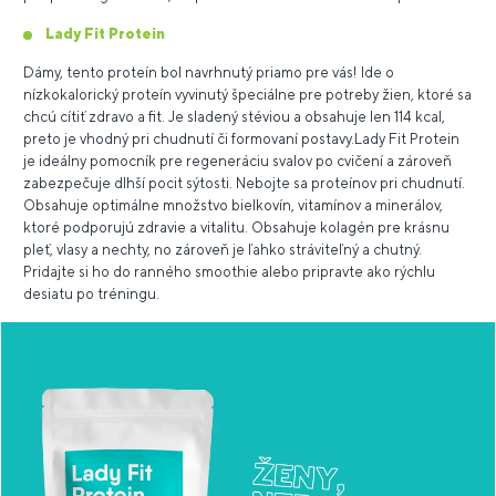
Lady Fit Protein
Dámy, tento proteín bol navrhnutý priamo pre vás! Ide o
nízkokalorický proteín vyvinutý špeciálne pre potreby žien, ktoré sa
chcú cítiť zdravo a fit. Je sladený stéviou a obsahuje len 114 kcal,
preto je vhodný pri chudnutí či formovaní postavy.Lady Fit Protein
je ideálny pomocník pre regeneráciu svalov po cvičení a zároveň
zabezpečuje dlhší pocit sýtosti. Nebojte sa proteínov pri chudnutí.
Obsahuje optimálne množstvo bielkovín, vitamínov a minerálov,
ktoré podporujú zdravie a vitalitu. Obsahuje kolagén pre krásnu
pleť, vlasy a nechty, no zároveň je ľahko stráviteľný a chutný.
Pridajte si ho do ranného smoothie alebo pripravte ako rýchlu
desiatu po tréningu.