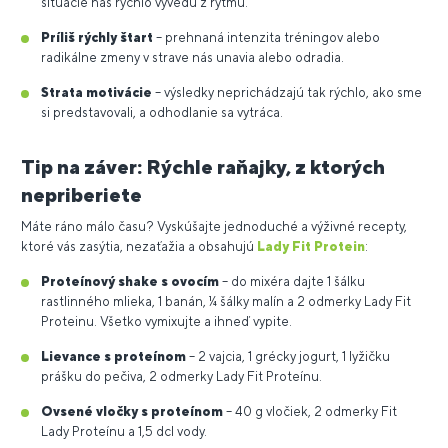
situácie nás rýchlo vyvedú z rytmu.
Príliš rýchly štart
– prehnaná intenzita tréningov alebo
radikálne zmeny v strave nás unavia alebo odradia.
Strata motivácie
– výsledky neprichádzajú tak rýchlo, ako sme
si predstavovali, a odhodlanie sa vytráca.
Tip na záver: Rýchle raňajky, z ktorých
nepriberiete
Máte ráno málo času? Vyskúšajte jednoduché a výživné recepty,
ktoré vás zasýtia, nezaťažia a obsahujú
Lady Fit Protein
:
Proteínový shake s ovocím
– do mixéra dajte 1 šálku
rastlinného mlieka, 1 banán, ¼ šálky malín a 2 odmerky Lady Fit
Proteinu. Všetko vymixujte a ihneď vypite.
Lievance s proteínom
– 2 vajcia, 1 grécky jogurt, 1 lyžičku
prášku do pečiva, 2 odmerky Lady Fit Proteínu.
Ovsené vločky s proteínom
– 40 g vločiek, 2 odmerky Fit
Lady Proteínu a 1,5 dcl vody.