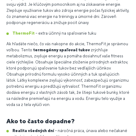
svoju výdrž. Je kľúčovým pomocníkom aj na získavanie energie.
Zlepšuje využívanie tukov ako zdroja energie počas fyzickej aktivity,
čo znamená viac energie na tréningy a úmorné dni. Zároveň
podporuje regeneráciu a znižuje pocit únavy.
ThermoFit
– extra účinný na spaľovanie tuku
Ak hľadáte niečo, čo vás nakopne do akcie, ThermoFit je správnou
voľbou. Tento
termogénny spaľovač tukov
zrýchľuje
metabolizmus, zvyšuje energiu a pomáha dosiahnuť vaše fitness
ciele rýchlejšie. Obsahuje špeciálne zloženie prírodných extraktov,
ktoré podporujú spaľovanie tukov bez vedľajších účinkov.
Obsahuje prírodnú formulu vysoko účinných a tuk spaľujúcich
látok. Látky komplexne zvyšujú výkonnosť, zabezpečujú organizmu
potrebnú energiu a predlžujú vytrvalosť. ThermoFit organizmu
dodáva energiu z vlastných zásob tak, že štiepi tukové bunky, ktoré
sa následne premieňajú na energiu a vodu. Energiu telo využije a
voda sa z tela vylúči von.
Ako to často dopadne?
Realita všedných dní
– náročná práca, únava alebo nečakané