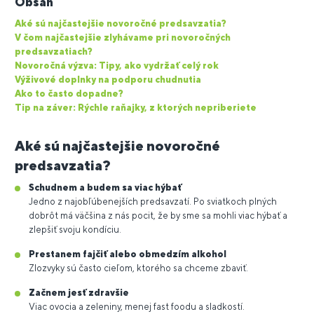
Obsah
Aké sú najčastejšie novoročné predsavzatia?
V čom najčastejšie zlyhávame pri novoročných
predsavzatiach?
Novoročná výzva: Tipy, ako vydržať celý rok
Výživové doplnky na podporu chudnutia
Ako to často dopadne?
Tip na záver: Rýchle raňajky, z ktorých nepriberiete
Aké sú najčastejšie novoročné
predsavzatia?
Schudnem a budem sa viac hýbať
Jedno z najobľúbenejších predsavzatí. Po sviatkoch plných
dobrôt má väčšina z nás pocit, že by sme sa mohli viac hýbať a
zlepšiť svoju kondíciu.
Prestanem fajčiť alebo obmedzím alkohol
Zlozvyky sú často cieľom, ktorého sa chceme zbaviť.
Začnem jesť zdravšie
Viac ovocia a zeleniny, menej fast foodu a sladkostí.