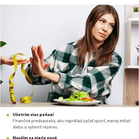
Ušetrím viac peňazí
Finančné predsavzatia, ako napríklad začať sporiť, menej míňať
alebo si vytvoriť rezervu.
Naučím sa niečo nové