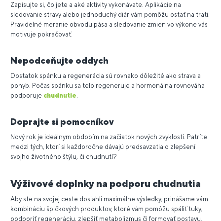
Zapisujte si, čo jete a aké aktivity vykonávate. Aplikácie na
sledovanie stravy alebo jednoduchý diár vám pomôžu ostať na trati.
Pravidelné meranie obvodu pása a sledovanie zmien vo výkone vás
motivuje pokračovať.
Nepodceňujte oddych
Dostatok spánku a regenerácia sú rovnako dôležité ako strava a
pohyb. Počas spánku sa telo regeneruje a hormonálna rovnováha
podporuje
chudnutie
.
Doprajte si pomocníkov
Nový rok je ideálnym obdobím na začiatok nových zvyklostí. Patríte
medzi tých, ktorí si každoročne dávajú predsavzatia o zlepšení
svojho životného štýlu, či chudnutí?
Výživové doplnky na podporu chudnutia
Aby ste na svojej ceste dosiahli maximálne výsledky, prinášame vám
kombináciu špičkových produktov, ktoré vám pomôžu spáliť tuky,
podporiť regeneráciu, zlepšiť metabolizmus či formovať postavu.