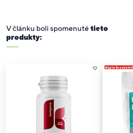
V článku boli spomenuté
tieto
produkty:
Kúpte 3x a ušetri