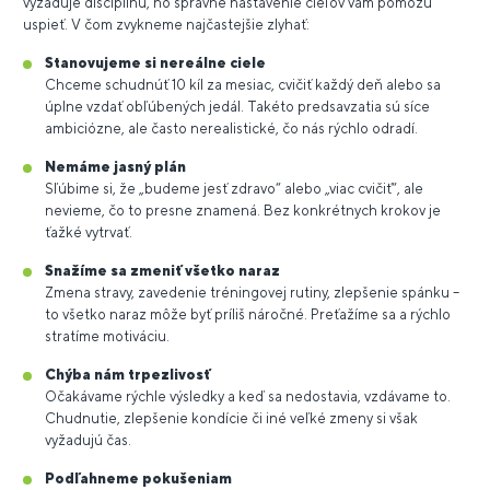
vyžaduje disciplínu, no správne nastavenie cieľov vám pomôžu
uspieť. V čom zvykneme najčastejšie zlyhať:
Stanovujeme si nereálne ciele
Chceme schudnúť 10 kíl za mesiac, cvičiť každý deň alebo sa
úplne vzdať obľúbených jedál. Takéto predsavzatia sú síce
ambiciózne, ale často nerealistické, čo nás rýchlo odradí.
Nemáme jasný plán
Sľúbime si, že „budeme jesť zdravo“ alebo „viac cvičiť“, ale
nevieme, čo to presne znamená. Bez konkrétnych krokov je
ťažké vytrvať.
Snažíme sa zmeniť všetko naraz
Zmena stravy, zavedenie tréningovej rutiny, zlepšenie spánku –
to všetko naraz môže byť príliš náročné. Preťažíme sa a rýchlo
stratíme motiváciu.
Chýba nám trpezlivosť
Očakávame rýchle výsledky a keď sa nedostavia, vzdávame to.
Chudnutie, zlepšenie kondície či iné veľké zmeny si však
vyžadujú čas.
Podľahneme pokušeniam