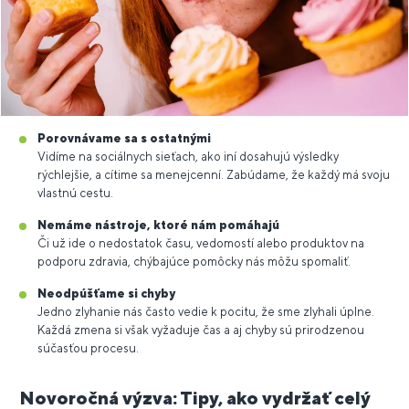
Porovnávame sa s ostatnými
Vidíme na sociálnych sieťach, ako iní dosahujú výsledky
rýchlejšie, a cítime sa menejcenní. Zabúdame, že každý má svoju
vlastnú cestu.
Nemáme nástroje, ktoré nám pomáhajú
Či už ide o nedostatok času, vedomostí alebo produktov na
podporu zdravia, chýbajúce pomôcky nás môžu spomaliť.
Neodpúšťame si chyby
Jedno zlyhanie nás často vedie k pocitu, že sme zlyhali úplne.
Každá zmena si však vyžaduje čas a aj chyby sú prirodzenou
súčasťou procesu.
Novoročná výzva: Tipy, ako vydržať celý