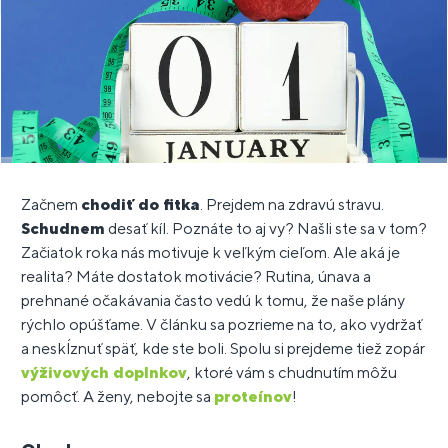
Začnem
chodiť do fitka
. Prejdem na zdravú stravu.
Schudnem
desať kíl. Poznáte to aj vy? Našli ste sa v tom?
Začiatok roka nás motivuje k veľkým cieľom. Ale aká je
realita? Máte dostatok motivácie? Rutina, únava a
prehnané očakávania často vedú k tomu, že naše plány
rýchlo opúšťame. V článku sa pozrieme na to, ako vydržať
a neskĺznuť späť, kde ste boli. Spolu si prejdeme tiež zopár
výživových doplnkov
, ktoré vám s chudnutím môžu
pomôcť. A ženy, nebojte sa
proteínov
!