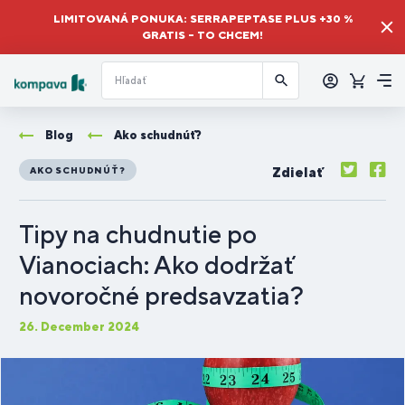
LIMITOVANÁ PONUKA: SERRAPEPTASE PLUS +30 %
GRATIS – TO CHCEM!
Prihlásiť
sa
Košík
Me
Blog
Ako schudnúť?
Zdielať
AKO SCHUDNÚŤ?
Tipy na chudnutie po
Vianociach: Ako dodržať
novoročné predsavzatia?
26. December 2024