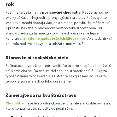
rok
Pozrime sa detailne na
povianočné chudnutie
. Keďže vianočné
sviatky sú časom hojnosti a prehýbajúcich sa stolov. Počas týchto
sviatkov si mnohí doprajú viac jedla a menej pohybu, čo môže viesť
k prírastu na váhe. S príchodom nového roka si preto veľa ľudí
stanoví predsavzatia, medzi ktorými nechýba získanie lepšej
kondície či
zhodenie nadbytočných kilogramov
. Ako teda získať
kontrolu nad svojimi zvykmi a udržať si motiváciu?
Stanovte si realistické ciele
Začínajúce novoročné predsavzatia často stroskotajú na tom, že sú
príliš ambiciózne. Dajte si za cieľ schudnúť napríklad 0,5 – 1 kg za
týždeň namiesto očakávania, že stratíte 10 kg za mesiac. Takéto
tempo je zdravšie a dlhodobo udržateľné.
Zamerajte sa na kvalitnú stravu
Chudnutie
nie je len o kalorickom deficite, ale aj o kvalite potravín,
ktoré konzumujete. Zaraďte do jedálnička: