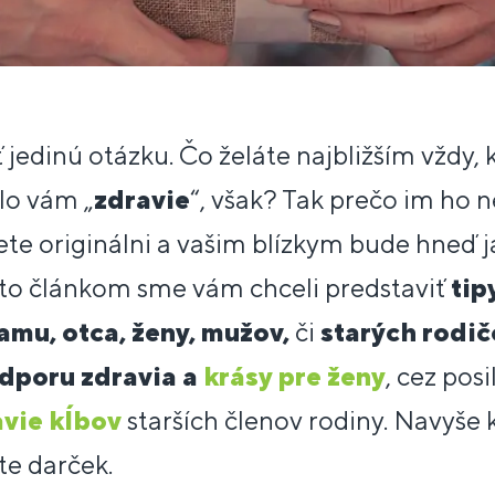
ť jedinú otázku. Čo želáte najbližším vždy,
lo vám „
zdravie
“, však? Tak prečo im ho 
e originálni a vašim blízkym bude hneď j
mto článkom sme vám chceli predstaviť
tip
amu, otca, ženy, mužov,
či
starých rodič
dporu zdravia a
krásy pre ženy
, cez pos
avie kĺbov
starších členov rodiny. Navyše 
te darček.