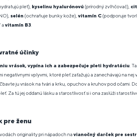
hydratujú pleť),
kyselinu hyalurónovú
(prírodný zvlhčovač),
ci
 NO),
selén
(ochraňuje bunky kože),
vitamín C
(podporuje tvor
7
a
vitamín B3
.
vratné účinky
iu vrások, vypína ich a zabezpečuje pleti hydratáciu
. T
i negatívnymi vplyvmi, ktoré pleť zaťažujú a zanechávajú na nej 
Zbavte ju vrások na tvári a krku, opuchov a kruhov pod očami. Dop
eť. Za tú jej oddanú lásku a starostlivosť si i ona zaslúži starostliv
k pre ženu
o vodách originality pri nápadoch na
vianočný darček pre sest