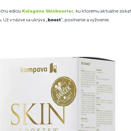
očnú edíciu
Kolagénu Skinbooster
, ku ktorému aktuálne získat
o.
Už v názve sa ukrýva „
boost
“, posilnenie a vyživenie.