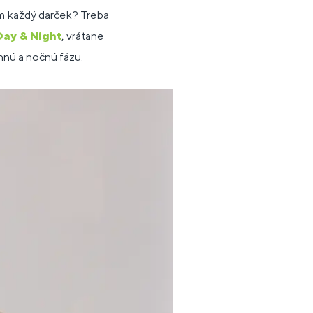
vám každý darček? Treba
Day & Night
, vrátane
nnú a nočnú fázu.