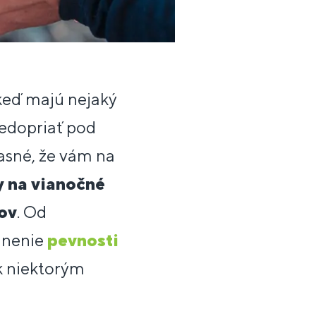
 keď majú nejaký
nedopriať pod
asné, že vám na
y na vianočné
ov
. Od
ilnenie
pevnosti
k niektorým