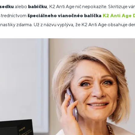
sedku
alebo
babičku
, K2 Anti Age nič nepokazíte. Skritizuje 
ostredníctvom
špeciálneho vianočnéo balíčka
K2 Anti Age 
nastiky zdarma. Už z názvu vyplýva, že K2 Anti Age obsahuje de