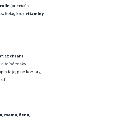
trulín
(premieňa L-
bu kolagénu),
vitamíny
aktiež
chráni
viditeľné znaky
rajte jej plné kontúry,
osť.
ru
,
mamu
,
ženu
,