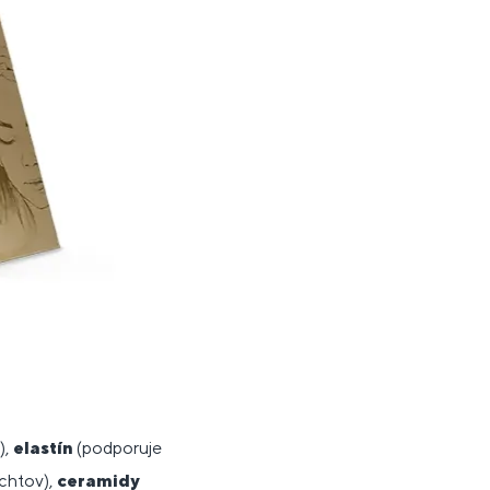
),
elastín
(podporuje
echtov),
ceramidy