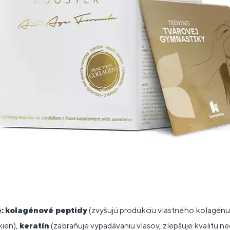
:
kolagénové peptidy
(zvyšujú produkciu vlastného kolagénu
kien),
keratín
(zabraňuje vypadávaniu vlasov, zlepšuje kvalitu n