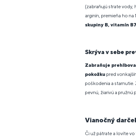
(zabraňujú strate vody, 
arginín, premieňa ho na
skupiny B, vitamín B
Skrýva v sebe pre
Zabraňuje prehlbovan
pokožku
pred vonkajším
poškodenia a starnutie. 
pevnú, žiarivú a pružnú pl
Vianočný darče
Či už pátrate a lovíte v