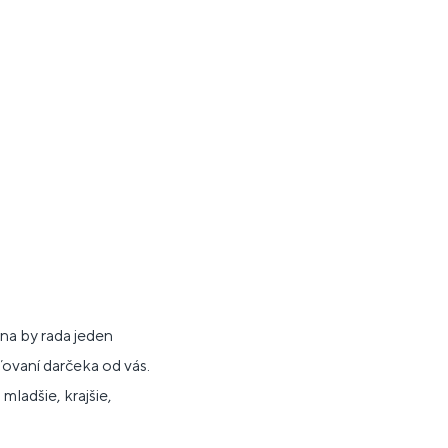
na by rada jeden
ľovaní darčeka od vás.
mladšie, krajšie,