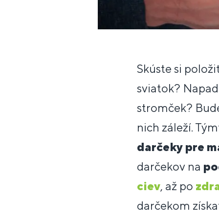
Skúste si položi
sviatok? Napad
stromček? Budet
nich záleží. Tý
darčeky pre m
darčekov na
po
ciev
, až po
zdr
darčekom získa