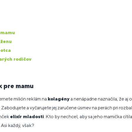
e mamu
 ženu
 otca
tarých rodičov
k pre mamu
ernete milión reklám na
kolagény
a nenápadne naznačila, že aj o
 Zabodujete a vyčarujete jej zaručene úsmev na perách pri rozba
omček
elixír mladosti
. Kto by nechcel, aby sa jeho mamička cítila 
 Asi každý, však?