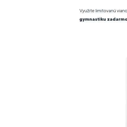
Využite limitovanú vian
gymnastiku zadarm