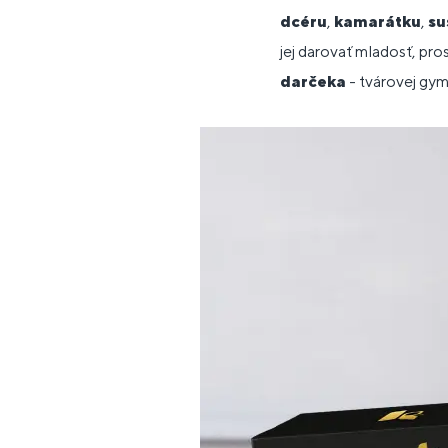
dcéru
,
kamarátku
,
su
jej darovať mladosť, pr
darčeka
- tvárovej gym