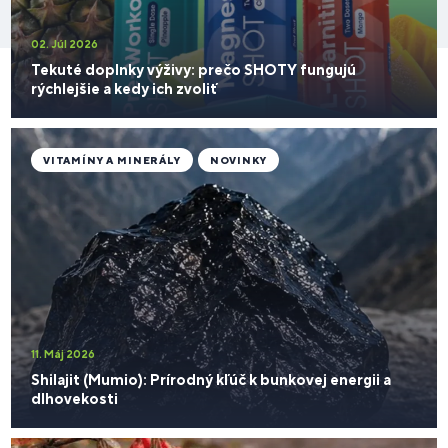
02. Júl 2026
Tekuté doplnky výživy: prečo SHOTY fungujú
rýchlejšie a kedy ich zvoliť
VITAMÍNY A MINERÁLY
NOVINKY
11. Máj 2026
Shilajit (Mumio): Prírodný kľúč k bunkovej energii a
dlhovekosti