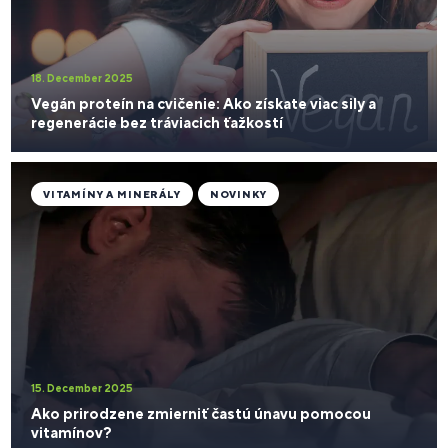
18. December 2025
Vegán proteín na cvičenie: Ako získate viac sily a
regenerácie bez tráviacich ťažkostí
VITAMÍNY A MINERÁLY
NOVINKY
15. December 2025
Ako prirodzene zmierniť častú únavu pomocou
vitamínov?