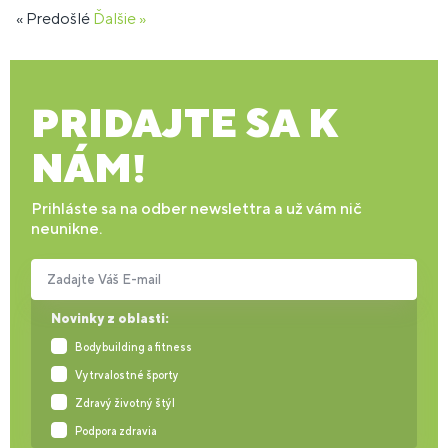
« Predošlé
Ďalšie »
PRIDAJTE SA K
NÁM!
Prihláste sa na odber newslettra a už vám nič
neunikne.
Zadajte Váš E-mail
Novinky z oblasti:
Bodybuilding a fitness
Vytrvalostné športy
Zdravý životný štýl
Podpora zdravia