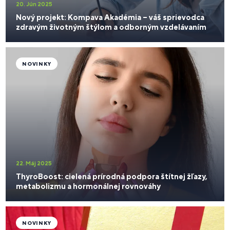
20. Jún 2025
Nový projekt: Kompava Akadémia – váš sprievodca
zdravým životným štýlom a odborným vzdelávaním
NOVINKY
22. Máj 2025
ThyroBoost: cielená prírodná podpora štítnej žľazy,
metabolizmu a hormonálnej rovnováhy
NOVINKY