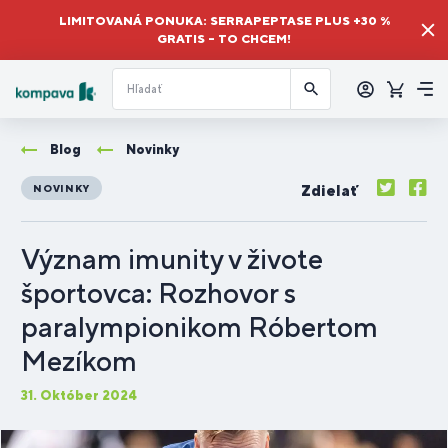
LIMITOVANÁ PONUKA: SERRAPEPTASE PLUS +30 %
GRATIS – TO CHCEM!
Prihlásiť
sa
Košík
Me
Blog
Novinky
Zdielať
NOVINKY
Význam imunity v živote
športovca: Rozhovor s
paralympionikom Róbertom
Mezíkom
31. Október 2024