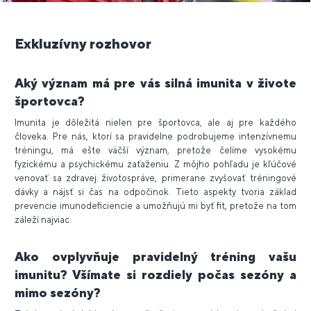
Exkluzívny rozhovor
Aký význam má pre vás silná imunita v živote
športovca?
Imunita je dôležitá nielen pre športovca, ale aj pre každého
človeka. Pre nás, ktorí sa pravidelne podrobujeme intenzívnemu
tréningu, má ešte väčší význam, pretože čelíme vysokému
fyzickému a psychickému zaťaženiu. Z môjho pohľadu je kľúčové
venovať sa zdravej životospráve, primerane zvyšovať tréningové
dávky a nájsť si čas na odpočinok. Tieto aspekty tvoria základ
prevencie imunodeficiencie a umožňujú mi byť fit, pretože na tom
záleží najviac.
Ako ovplyvňuje pravidelný tréning vašu
imunitu? Všímate si rozdiely počas sezóny a
mimo sezóny?