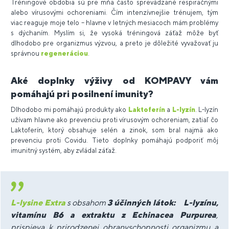
Tréningové obdobia sú pre mňa často sprevádzané respiračnými
alebo vírusovými ochoreniami. Čím intenzívnejšie trénujem, tým
viac reaguje moje telo – hlavne v letných mesiacoch mám problémy
s dýchaním. Myslím si, že vysoká tréningová záťaž môže byť
dlhodobo pre organizmus výzvou, a preto je dôležité vyvažovať ju
správnou
regeneráciou
.
Aké doplnky výživy od KOMPAVY vám
pomáhajú pri posilnení imunity?
Dlhodobo mi pomáhajú produkty ako
Laktoferín
a
L-lyzín
. L-lyzín
užívam hlavne ako prevenciu proti vírusovým ochoreniam, zatiaľ čo
Laktoferín, ktorý obsahuje selén a zinok, som bral najmä ako
prevenciu proti Covidu. Tieto doplnky pomáhajú podporiť môj
imunitný systém, aby zvládal záťaž.
L-lysine Extra
s obsahom
3 účinných látok: L-lyzínu,
vitamínu B6 a extraktu z Echinacea Purpurea
,
prispieva k prirodzenej obranyschopnosti organizmu a