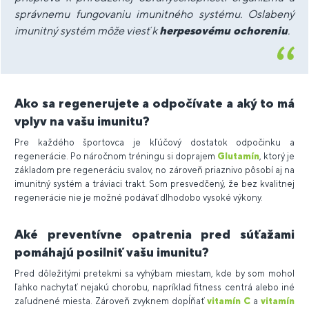
správnemu fungovaniu imunitného systému. Oslabený
imunitný systém môže viesť k
herpesovému ochoreniu
.
Ako sa regenerujete a odpočívate a aký to má
vplyv na vašu imunitu?
Pre každého športovca je kľúčový dostatok odpočinku a
regenerácie. Po náročnom tréningu si doprajem
Glutamín
, ktorý je
základom pre regeneráciu svalov, no zároveň priaznivo pôsobí aj na
imunitný systém a tráviaci trakt. Som presvedčený, že bez kvalitnej
regenerácie nie je možné podávať dlhodobo vysoké výkony.
Aké preventívne opatrenia pred súťažami
pomáhajú posilniť vašu imunitu?
Pred dôležitými pretekmi sa vyhýbam miestam, kde by som mohol
ľahko nachytať nejakú chorobu, napríklad fitness centrá alebo iné
zaľudnené miesta. Zároveň zvyknem dopĺňať
vitamín C
a
vitamín