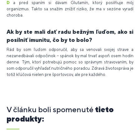
D
a pred spaním si dávam Glutamín, ktorý posilňuje môj
organizmus. Takto sa snažím znížiť riziko, že ma v sezóne vyradí
choroba.
Ak by ste mali dať radu bežným ľuďom, ako si
posilniť imunitu, čo by to bolo?
Rád by som ľuďom odporučil, aby sa venovali svojej strave a
nezanedbávali odpočinok – spánok by mal trvať aspoň osem hodín
denne. Tým, ktorí potrebujú pomoc so správnym stravovaním, by
som odporučil vyhľadať nutričného poradcu. Zdravá životospráva je
totiž kľúčová nielen pre športovcov, ale pre každého.
V článku boli spomenuté
tieto
produkty: