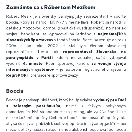
Zoznámte sa s Róbertom Mezíkom
Róbert Mezík je slovenský paralympijský reprezentant v športe
boccia, ktorý sa narodil 1.10.1977 v meste Ilava. Róbert sa narodil s
detskou mozgovou obrnou (spastická quadruparéza), no napriek
svojmu hendikepu sa vypracoval na jedného z
najznámejších
slovenských športovcov
v tomto športe. Boccii sa venuje od roku
2006 a od roku 2009 je stabilným členom slovenskej
reprezentácie. Tento rok
reprezentoval Slovensko na
paralympiáde v Paríži
, kde v individuálnej súťaži vybojoval
výborné
4. miesto
. Popri športovej kariére
sa venuje vývoju
informačných systémov
- je autorom registračného systému
RegiSPORT
pre viaceré športové zväzy.
Boccia
Boccia je paralympijský šport, ktorý bol špeciálne
vyvinutý pre ľudí
s telesným postihnutím
, najmä s ťažkým pohybovým
obmedzením. Hrá sa podobne ako petang, ale využíva špecifické
mäkké kožené loptičky. Cieľom je hodiť alebo posunúť loptičky tak,
aby sa čo najviac priblížili k cieľovej loptičke (nazývanej „jack“). Hráči
môžu loptičky hádzať rukou, nohou alebo ich odpaľovať pomocou