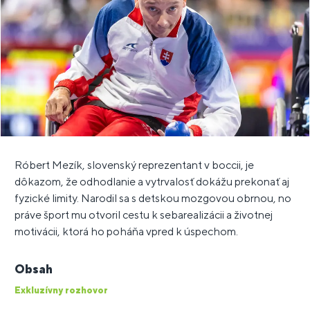
Róbert Mezík, slovenský reprezentant v boccii, je
dôkazom, že odhodlanie a vytrvalosť dokážu prekonať aj
fyzické limity. Narodil sa s detskou mozgovou obrnou, no
práve šport mu otvoril cestu k sebarealizácii a životnej
motivácii, ktorá ho poháňa vpred k úspechom.
Obsah
Exkluzívny rozhovor