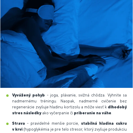
Vyvážený pohyb
- joga, plávanie, svižná chôdza. Vyhnite sa
nadmernému tréningu. Naopak, nadmerné cvičenie bez
regenerácie zvyšuje hladinu kortizolu a môže viesť k
dlhodobý
stres následky
ako vyčerpanie či
priberanie na váhe
.
Strava
- pravidelné menšie porcie,
stabilná hladina cukru
v krvi
(hypoglykémia je pre telo stresor, ktorý zvyšuje produkciu