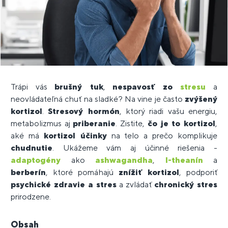
Trápi vás
brušný tuk
,
nespavosť zo
stresu
a
neovládateľná chuť na sladké? Na vine je často
zvýšený
kortizol
.
Stresový hormón
, ktorý riadi vašu energiu,
metabolizmus aj
priberanie
. Zistite,
čo je to kortizol
,
aké má
kortizol účinky
na telo a prečo komplikuje
chudnutie
. Ukážeme vám aj účinné riešenia -
adaptogény
ako
ashwagandha
,
l-theanín
a
berberín
, ktoré pomáhajú
znížiť kortizol
, podporiť
psychické zdravie a stres
a zvládať
chronický stres
prirodzene.
Obsah