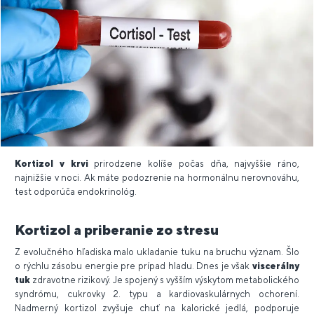
Kortizol v krvi
prirodzene kolíše počas dňa, najvyššie ráno,
najnižšie v noci. Ak máte podozrenie na hormonálnu nerovnováhu,
test odporúča endokrinológ.
Kortizol a priberanie zo stresu
Z evolučného hľadiska malo ukladanie tuku na bruchu význam. Šlo
o rýchlu zásobu energie pre prípad hladu. Dnes je však
viscerálny
tuk
zdravotne rizikový. Je spojený s vyšším výskytom metabolického
syndrómu, cukrovky 2. typu a kardiovaskulárnych ochorení.
Nadmerný kortizol zvyšuje chuť na kalorické jedlá, podporuje