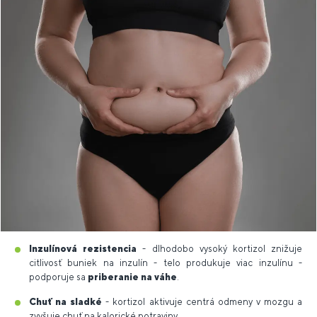
Inzulínová rezistencia
- dlhodobo vysoký kortizol znižuje
citlivosť buniek na inzulín - telo produkuje viac inzulínu -
podporuje sa
priberanie na váhe
.
Chuť na sladké
- kortizol aktivuje centrá odmeny v mozgu a
zvyšuje chuť na kalorické potraviny.