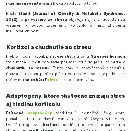
inzulínovú rezistenciu
a blokuje spaľovanie tukov.
Podľa
štúdií (Journal of Obesity & Metabolic Syndrome,
2022)
sa
priberanie zo stresu
objavuje najmä u ľudí, ktorí sú
vystavení dlhodobo zvýšenému kortizolu a majú zhoršenú
inzulínovú citlivosť.
Kortizol a chudnutie zo stresu
Niektorí ľudia naopak pri strese strácajú váhu.
Stresový hormón
totiž môže u časti populácie potláčať chuť do jedla, čo vedie k
chudnutiu zo stresu
. Tento stav je sprevádzaný slabosťou,
únavou a rizikom porúch príjmu potravy. V oboch prípadoch je
riešením
ako odbúrať
stres
a nastoliť rovnováhu.
Adaptogény, ktoré skutočne znižujú stres
aj hladinu kortizolu
Prírodné
adaptogény
predstavujú jedinečné látky, ktoré
pomáhajú telu udržiavať rovnováhu v záťažových situáciách.
Dokážu regulovať
kortizol
, posilňujú odolnosť organizmu a
chránia ho
proti stresu
bez vedľajších účinkov typických pre