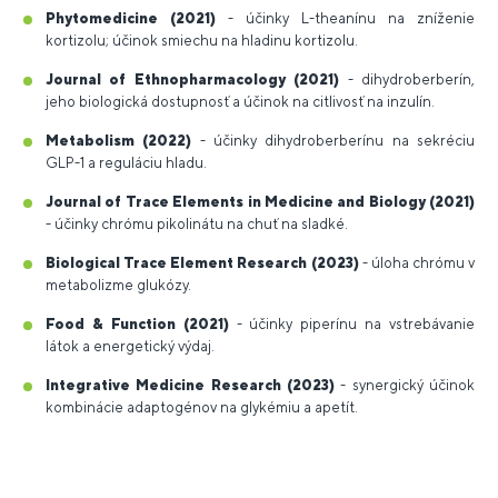
Phytomedicine (2021)
- účinky L-theanínu na zníženie
kortizolu; účinok smiechu na hladinu kortizolu.
Journal of Ethnopharmacology (2021)
- dihydroberberín,
jeho biologická dostupnosť a účinok na citlivosť na inzulín.
Metabolism (2022)
- účinky dihydroberberínu na sekréciu
GLP-1 a reguláciu hladu.
Journal of Trace Elements in Medicine and Biology (2021)
- účinky chrómu pikolinátu na chuť na sladké.
Biological Trace Element Research (2023)
- úloha chrómu v
metabolizme glukózy.
Food & Function (2021)
- účinky piperínu na vstrebávanie
látok a energetický výdaj.
Integrative Medicine Research (2023)
- synergický účinok
kombinácie adaptogénov na glykémiu a apetít.