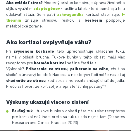
Ako zvládať stres?
Moderný prístup kombinuje úpravu životného
štýlu s využitím
adaptogénov
- rastlín a látok, ktoré pomáhajú telu
odolávať záťaži. Sem patrí
ashwagandha
kortizol stabilizuje,
l-
theanín
znižuje stresovú reakciu a
berberín
podporuje
metabolické zdravie.
Ako kortizol ovplyvňuje váhu?
Pri
zvýšenom kortizole
telo uprednostňuje ukladanie tuku,
najmä v oblasti brucha. Tukové bunky v tejto oblasti majú viac
receptorov pre
hormón kortizol
než iné časti tela.
Výsledok?
Priberanie zo stresu
,
priberanie na váhe
, chuť na
sladké a únavový kolotoč. Naopak, u niektorých ľudí môže nastať aj
chudnutie zo stresu
, keď stres a nervozita znižujú chuť do jedla.
Prečo sa hovorí, že kortizol je „nepriateľ štíhlej postavy“?
Výskumy ukazujú viacero zistení
Brušný tuk
- tukové bunky v oblasti pása majú viac receptorov
pre kortizol než inde, preto sa tuk ukladá najmä tam (Diabetes
Research and Clinical Practice, 2023).