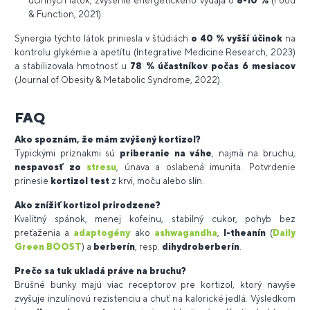
účinných látok, zvýšenie energetického výdaja o
8-10 %
(Food
& Function, 2021).
Synergia týchto látok priniesla v štúdiách
o 40 % vyšší účinok
na
kontrolu glykémie a apetítu (Integrative Medicine Research, 2023)
a stabilizovala hmotnosť u
78 % účastníkov počas 6 mesiacov
(Journal of Obesity & Metabolic Syndrome, 2022).
FAQ
Ako spoznám, že mám zvýšený kortizol?
Typickými príznakmi sú
priberanie na váhe
, najmä na bruchu,
nespavosť zo
stresu
, únava a oslabená imunita. Potvrdenie
prinesie
kortizol test
z krvi, moču alebo slín.
Ako znížiť kortizol prirodzene?
Kvalitný spánok, menej kofeínu, stabilný cukor, pohyb bez
preťaženia a
adaptogény
ako
ashwagandha
,
l-theanín
(
Daily
Green BOOST
) a
berberín
, resp.
dihydroberberín
.
Prečo sa tuk ukladá práve na bruchu?
Brušné bunky majú viac receptorov pre kortizol, ktorý navyše
zvyšuje inzulínovú rezistenciu a chuť na kalorické jedlá. Výsledkom