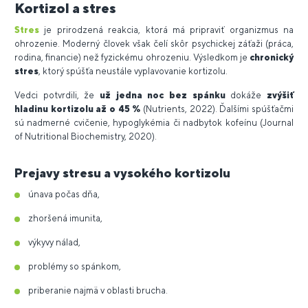
Kortizol a stres
Stres
je prirodzená reakcia, ktorá má pripraviť organizmus na
ohrozenie. Moderný človek však čelí skôr psychickej záťaži (práca,
rodina, financie) než fyzickému ohrozeniu. Výsledkom je
chronický
stres
, ktorý spúšťa neustále vyplavovanie kortizolu.
Vedci potvrdili, že
už jedna noc bez spánku
dokáže
zvýšiť
hladinu kortizolu až o 45 %
(Nutrients, 2022). Ďalšími spúšťačmi
sú nadmerné cvičenie, hypoglykémia či nadbytok kofeínu (Journal
of Nutritional Biochemistry, 2020).
Prejavy stresu a vysokého kortizolu
únava počas dňa,
zhoršená imunita,
výkyvy nálad,
problémy so spánkom,
priberanie najmä v oblasti brucha.