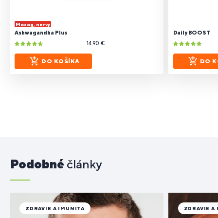
Mozog, nervy
Ashwagandha Plus
Daily BOOST
14.90 €
DO KOŠÍKA
DO K
Podobné
články
ZDRAVIE A IMUNITA
ZDRAVIE A