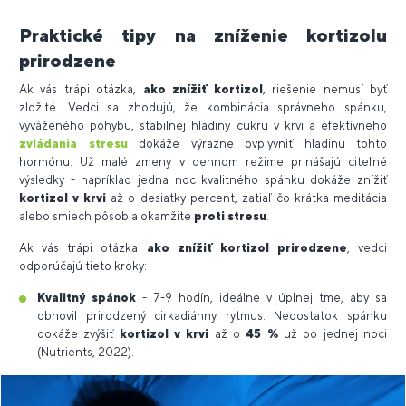
Praktické tipy na zníženie kortizolu
prirodzene
Ak vás trápi otázka,
ako znížiť kortizol
, riešenie nemusí byť
zložité. Vedci sa zhodujú, že kombinácia správneho spánku,
vyváženého pohybu, stabilnej hladiny cukru v krvi a efektívneho
zvládania stresu
dokáže výrazne ovplyvniť hladinu tohto
hormónu. Už malé zmeny v dennom režime prinášajú citeľné
výsledky - napríklad jedna noc kvalitného spánku dokáže znížiť
kortizol v krvi
až o desiatky percent, zatiaľ čo krátka meditácia
alebo smiech pôsobia okamžite
proti stresu
.
Ak vás trápi otázka
ako znížiť kortizol prirodzene
, vedci
odporúčajú tieto kroky:
Kvalitný spánok
- 7-9 hodín, ideálne v úplnej tme, aby sa
obnovil prirodzený cirkadiánny rytmus. Nedostatok spánku
dokáže zvýšiť
kortizol v krvi
až o
45 %
už po jednej noci
(Nutrients, 2022).