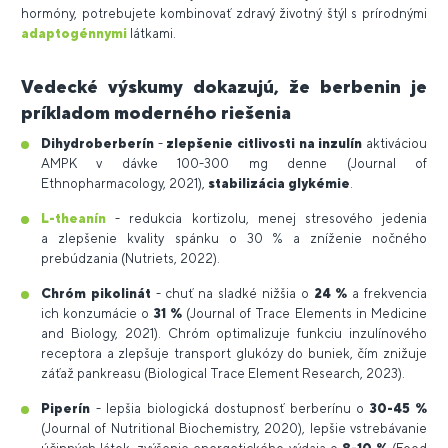
hormóny, potrebujete kombinovať zdravý životný štýl s prírodnými
adaptogénnymi
látkami.
Vedecké výskumy dokazujú, že berbenin je
príkladom moderného riešenia
Dihydroberberín
-
zlepšenie citlivosti na inzulín
aktiváciou
AMPK v dávke 100-300 mg denne (Journal of
Ethnopharmacology, 2021),
stabilizácia glykémie
.
L-theanín
- redukcia kortizolu, menej stresového jedenia
a zlepšenie kvality spánku o 30 % a zníženie nočného
prebúdzania (Nutriets, 2022).
Chróm pikolinát
- chuť na sladké nižšia o
24 %
a frekvencia
ich konzumácie o
31 %
(Journal of Trace Elements in Medicine
and Biology, 2021). Chróm optimalizuje funkciu inzulínového
receptora a zlepšuje transport glukózy do buniek, čím znižuje
záťaž pankreasu (Biological Trace Element Research, 2023).
Piperín
- lepšia biologická dostupnosť berberínu o
30-45 %
(Journal of Nutritional Biochemistry, 2020), lepšie vstrebávanie