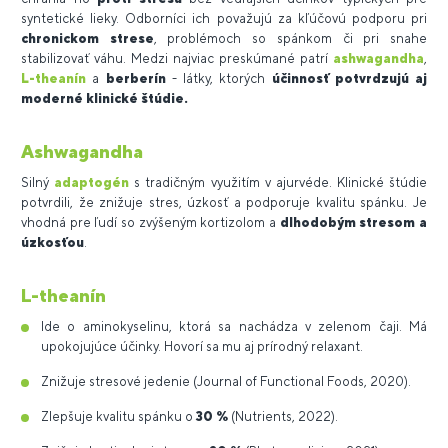
syntetické lieky. Odborníci ich považujú za kľúčovú podporu pri
chronickom strese
, problémoch so spánkom či pri snahe
stabilizovať váhu. Medzi najviac preskúmané patrí
ashwagandha
,
L-theanín
a
berberín
- látky, ktorých
účinnosť potvrdzujú aj
moderné klinické štúdie.
Ashwagandha
Silný
adaptogén
s tradičným využitím v ajurvéde. Klinické štúdie
potvrdili, že znižuje stres, úzkosť a podporuje kvalitu spánku. Je
vhodná pre ľudí so zvýšeným kortizolom a
dlhodobým stresom a
úzkosťou
.
L-theanín
Ide o aminokyselinu, ktorá sa nachádza v zelenom čaji. Má
upokojujúce účinky. Hovorí sa mu aj prírodný relaxant.
Znižuje stresové jedenie (Journal of Functional Foods, 2020).
Zlepšuje kvalitu spánku o
30 %
(Nutrients, 2022).