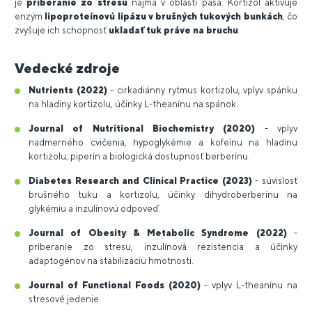
je
priberanie zo stresu
najmä v oblasti pása. Kortizol aktivuje
enzým
lipoproteínovú lipázu v brušných tukových bunkách
, čo
zvyšuje ich schopnosť
ukladať tuk práve na bruchu
.
Vedecké zdroje
Nutrients (2022)
- cirkadiánny rytmus kortizolu, vplyv spánku
na hladiny kortizolu, účinky L-theanínu na spánok.
Journal of Nutritional Biochemistry (2020)
- vplyv
nadmerného cvičenia, hypoglykémie a kofeínu na hladinu
kortizolu; piperín a biologická dostupnosť berberínu.
Diabetes Research and Clinical Practice (2023)
- súvislosť
brušného tuku a kortizolu, účinky dihydroberberínu na
glykémiu a inzulínovú odpoveď.
Journal of Obesity & Metabolic Syndrome (2022)
-
priberanie zo stresu, inzulínová rezistencia a účinky
adaptogénov na stabilizáciu hmotnosti.
Journal of Functional Foods (2020)
- vplyv L-theanínu na
stresové jedenie.