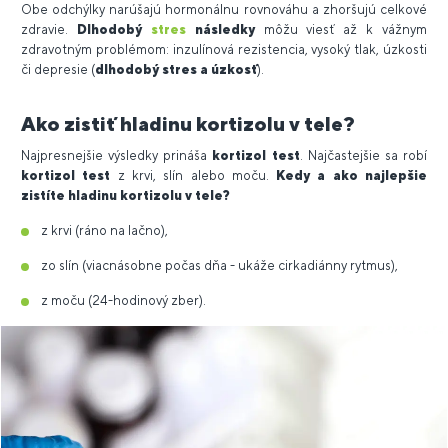
Obe odchýlky narúšajú hormonálnu rovnováhu a zhoršujú celkové
zdravie.
Dlhodobý
stres
následky
môžu viesť až k vážnym
zdravotným problémom: inzulínová rezistencia, vysoký tlak, úzkosti
či depresie (
dlhodobý stres a úzkosť
).
Ako zistiť hladinu kortizolu v tele?
Najpresnejšie výsledky prináša
kortizol test
. Najčastejšie sa robí
kortizol test
z krvi, slín alebo moču.
Kedy a ako najlepšie
zistíte hladinu kortizolu v tele?
z krvi (ráno na lačno),
zo slín (viacnásobne počas dňa - ukáže cirkadiánny rytmus),
z moču (24-hodinový zber).