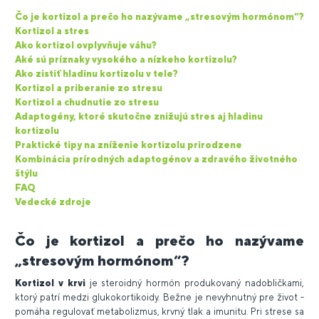
Čo je kortizol a prečo ho nazývame „stresovým hormónom“?
Kortizol a stres
Ako kortizol ovplyvňuje váhu?
Aké sú príznaky vysokého a nízkeho kortizolu?
Ako zistiť hladinu kortizolu v tele?
Kortizol a priberanie zo stresu
Kortizol a chudnutie zo stresu
Adaptogény, ktoré skutočne znižujú stres aj hladinu
kortizolu
Praktické tipy na zníženie kortizolu prirodzene
Kombinácia prírodných adaptogénov a zdravého životného
štýlu
FAQ
Vedecké zdroje
Čo je kortizol a prečo ho nazývame
„stresovým hormónom“?
Kortizol v krvi
je steroidný hormón produkovaný nadobličkami,
ktorý patrí medzi glukokortikoidy. Bežne je nevyhnutný pre život -
pomáha regulovať metabolizmus, krvný tlak a imunitu. Pri strese sa