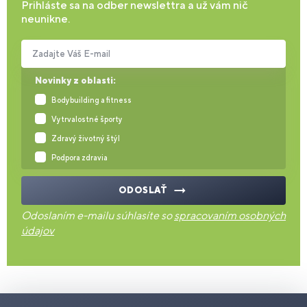
Prihláste sa na odber newslettra a už vám nič
neunikne.
Zadajte Váš E-mail
Novinky z oblasti:
Bodybuilding a fitness
Vytrvalostné športy
Zdravý životný štýl
Podpora zdravia
ODOSLAŤ
Odoslaním e-mailu súhlasíte so
spracovaním osobných
údajov