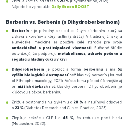
Znižuje kortizol pri strese o
20 %
(Phytomedicine, 2021).
Nájdete ho v produkte
Daily Green BOOST
.
Berberín vs. Berbenin (s Dihydroberberínom)
Berberín
- je prírodný alkaloid so žltým sfarbením, ktorý sa
získava z koreňov a kôry rastlín (z dráča). V tradičnej čínskej a
ajurvédskej medicíne sa používa celé stáročia pre svoje
antioxidačné a protizápalové vlastnosti
. Súčasné štúdie
potvrdzujú, že podporuje
metabolizmus, zdravie pečene a
reguláciu hladiny cukru v krvi
.
Dihydroberberín
je pokročilá forma
berberínu
a má
5x
vyššiu biologickú dostupnosť
než klasický berberín (Journal
of Ethnopharmacology, 2021). Vďaka tomu pôsobí účinnejšie aj
pri
nižších dávkach
než klasický berberín. Dihydroberberín je
kľúčovou zložkou berbeninu.
Znižuje postprandiálnu glykémiu o
28 %
a inzulínovú odpoveď
o
23 %
(Diabetes Research and Clinical Practice, 2023).
Zlepšuje sekréciu GLP-1 o
45 %
, čo redukuje pocit hladu
(Metabolism, 2022).