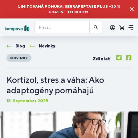
LIMITOVANÁ PONUKA: SERRAPEPTASE PLUS +30 %
GRATIS – TO CHCEM!
Prihlásiť
sa
Košík
Me
Blog
Novinky
Zdielať
NOVINKY
Kortizol, stres a váha: Ako
adaptogény pomáhajú
18. September 2025