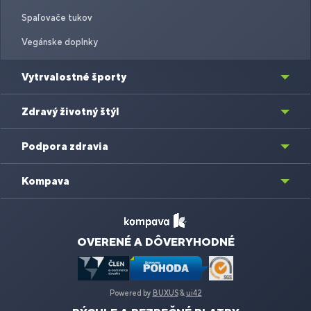
Spaľovače tukov
Vegánske doplnky
Vytrvalostné športy
Zdravý životný štýl
Podpora zdravia
Kompava
OVERENÉ A DÔVERYHODNÉ
Powered by
BUXUS
&
ui42