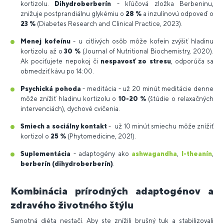
kortizolu.
Dihydroberberín
- kľúčová zložka Berbeninu,
znižuje postprandiálnu glykémiu o
28 %
a inzulínovú odpoveď o
23 %
(Diabetes Research and Clinical Practice, 2023).
Menej kofeínu
- u citlivých osôb môže kofeín zvýšiť hladinu
kortizolu až o
30 %
(Journal of Nutritional Biochemistry, 2020).
Ak pociťujete nepokoj či
nespavosť zo stresu
, odporúča sa
obmedziť kávu po 14:00.
Psychická pohoda
- meditácia - už 20 minút meditácie denne
môže znížiť hladinu kortizolu o
10-20 %
(štúdie o relaxačných
intervenciách), dychové cvičenia.
Smiech a sociálny kontakt
- už 10 minút smiechu môže znížiť
kortizol o
25 %
(Phytomedicine, 2021).
Suplementácia
- adaptogény ako
ashwagandha
,
l-theanín
,
berberín (dihydroberberín)
.
Kombinácia prírodných adaptogénov a
zdravého životného štýlu
Samotná diéta nestačí. Aby ste znížili brušný tuk a stabilizovali