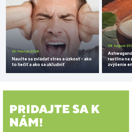
08. August 20
26. Február 2024
Ashwagand
Naučte sa zvládať stres a úzkosť - ako
rastlina na 
to liečiť a ako sa ukľudniť
zvýšenie e
PRIDAJTE SA K
NÁM!