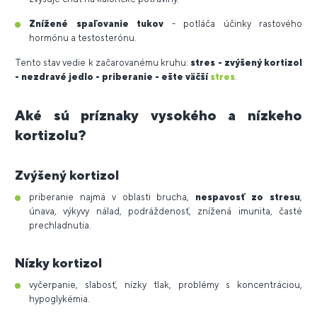
Znížené spaľovanie tukov
- potláča účinky rastového
hormónu a testosterónu.
Tento stav vedie k začarovanému kruhu:
stres - zvýšený kortizol
- nezdravé jedlo - priberanie - ešte väčší
stres
.
Aké sú príznaky vysokého a nízkeho
kortizolu?
Zvýšený kortizol
priberanie najmä v oblasti brucha,
nespavosť zo stresu
,
únava, výkyvy nálad, podráždenosť, znížená imunita, časté
prechladnutia.
Nízky kortizol
vyčerpanie, slabosť, nízky tlak, problémy s koncentráciou,
hypoglykémia.