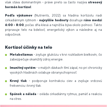
však stáva dominantným - práve preto sa často nazýva
stresový
hormón kortizol
.
Podľa
výskumov
(Nutrients, 2022) sa hladina kortizolu riadi
cirkadiánnym rytmom -
najvyššie
hodnoty
dosahuje
ráno medzi
6:00 - 8:00
, počas dňa klesá a najnižšia býva okolo polnoci. Takto
pripravuje telo na bdelosť, energetický výkon a následne aj na
odpočinok.
Kortizol účinky na telo
Metabolizmus
- zvyšuje glukózu v krvi rozkladom bielkovín, čo
zabezpečuje okamžitý zdroj energie.
Imunitný systém
- v malých dávkach tlmí zápal, no pri chronicky
vysokých hladinách oslabuje obranyschopnosť.
Krvný tlak
- podporuje kontrakciu ciev a zvyšuje srdcovú
frekvenciu i krvný tlak.
Spánok a nálada
- ovláda cirkadiánny rytmus, pamäť a reakciu
na stres.