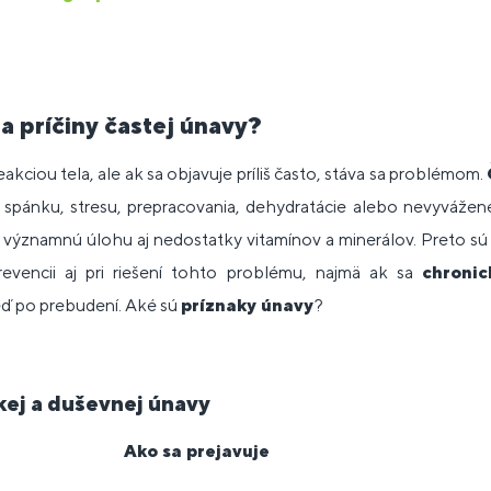
a príčiny častej únavy?
akciou tela, ale ak sa objavuje príliš často, stáva sa problémom.
pánku, stresu, prepracovania, dehydratácie alebo nevyvážen
ú významnú úlohu aj nedostatky vitamínov a minerálov. Preto s
evencii aj pri riešení tohto problému, najmä ak sa
chroni
eď po prebudení. Aké sú
príznaky únavy
?
kej a duševnej únavy
Ako sa prejavuje