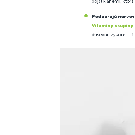
dôjsť k anémii, ktorá
Podporujú nervov
Vitamíny skupiny
duševnú výkonnosť.