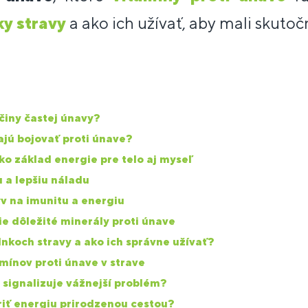
y stravy
a ako ich užívať, aby mali skutoč
íčiny častej únavy?
jú bojovať proti únave?
ko základ energie pre telo aj myseľ
u a lepšiu náladu
yv na imunitu a energiu
ie dôležité minerály proti únave
nkoch stravy a ako ich správne užívať?
amínov proti únave v strave
signalizuje vážnejší problém?
riť energiu prirodzenou cestou?