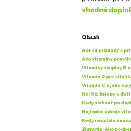
vhodné doplnk
Obsah
Aké sú príznaky a pr
Ako vitamíny pomáha
Vitamíny skupiny B a
Vitamín D pre vitalit
Vitamín C a jeho vpl
Horčík, železo a ďalš
Kedy siahnuť po dopl
Najlepšie zdroje vit
Kedy neustála únava 
Zhrnutie: Ako podpo