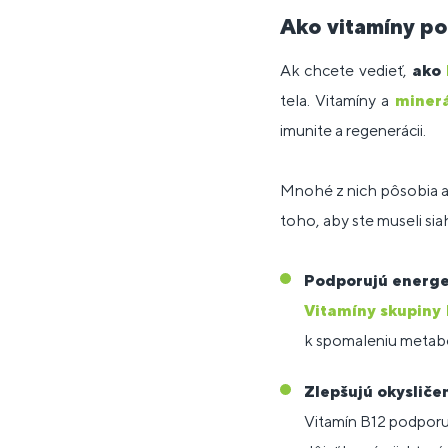
Ako vitamíny po
Ak chcete vedieť,
ako
tela. Vitamíny a
minerá
imunite a regenerácii.
Mnohé z nich pôsobia 
toho, aby ste museli si
Podporujú energe
Vitamíny skupiny
k spomaleniu metabo
Zlepšujú okysliče
Vitamín B12 podporuj