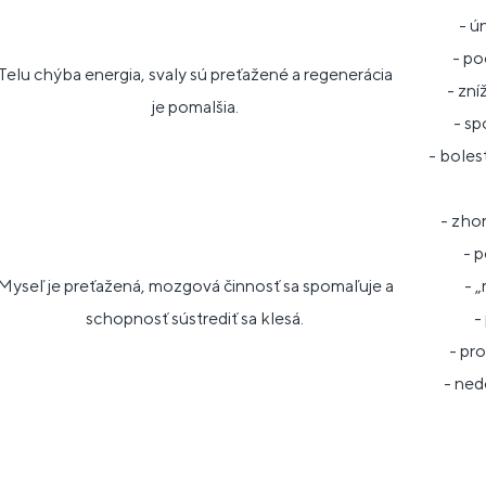
- ú
- po
Telu chýba energia, svaly sú preťažené a regenerácia
- zní
je pomalšia.
- s
- boles
- zho
- 
Myseľ je preťažená, mozgová činnosť sa spomaľuje a
- 
schopnosť sústrediť sa klesá.
-
- pr
- ned