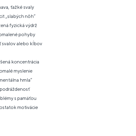
nava, ťažké svaly
cit „slabých nôh“
žená fyzická výdrž
pomalené pohyby
ť svalov alebo kĺbov
ršená koncentrácia
pomalé myslenie
„mentálna hmla“
 podráždenosť
oblémy s pamäťou
ostatok motivácie