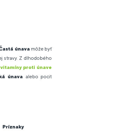
Častá únava
môže byť
ej stravy. Z dlhodobého
ú
vitamíny proti únave
cká únava
alebo pocit
Príznaky