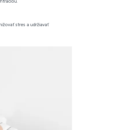
ntráciou.
ižovať stres a udržiavať