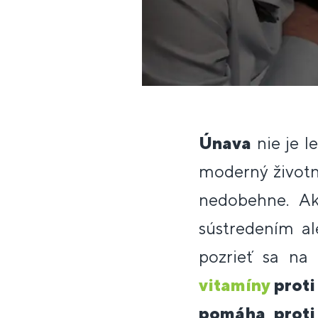
Únava
nie je 
moderný životn
nedobehne. Ak
sústredením a
pozrieť sa na
vitamíny
proti
pomáha proti