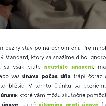
len bežný stav po náročnom dni. Pre mnoh
ý štandard, ktorý sa snažíme dlho ignoro
 sa však cítite
neustále unavení
, má
lebo vás
únava počas dňa
trápi čoraz č
 to bližšie. V tomto článku sa pozrie
 únave
, ktoré vám môžu skutočne pomôcť
 únave
, ktoré
vitamíny proti únave
fu