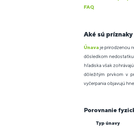
FAQ
Aké sú príznaky 
Únava
je prirodzenou re
dôsledkom nedostatku s
hľadiska však zohrávaj
dôležitým prvkom v pr
vyčerpania objavujú hn
Porovnanie fyzic
Typ únavy