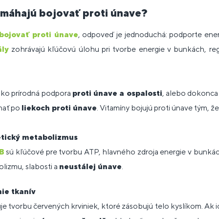
máhajú bojovať proti únave?
bojovať proti únave
, odpoveď je jednoduchá: podporte ene
ly
zohrávajú kľúčovú úlohu pri tvorbe energie v bunkách, regu
ako prírodná podpora
proti únave a ospalosti
, alebo dokonc
ahať po
liekoch proti únave
. Vitamíny bojujú proti únave tým, že
tický metabolizmus
 B
sú kľúčové pre tvorbu ATP, hlavného zdroja energie v bunkác
lizmu, slabosti a
neustálej únave
.
nie tkanív
e tvorbu červených krviniek, ktoré zásobujú telo kyslíkom. Ak i