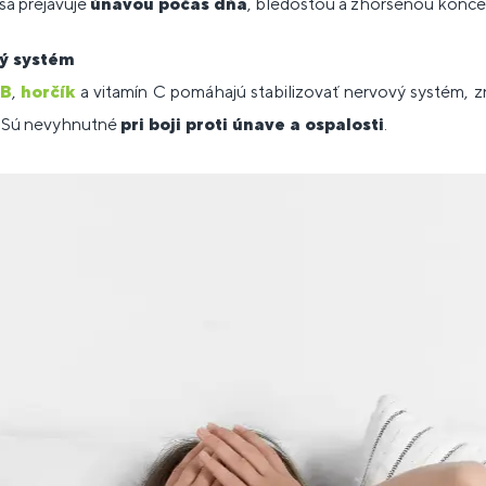
 sa prejavuje
únavou počas dňa
, bledosťou a zhoršenou konce
ý systém
 B
,
horčík
a vitamín C pomáhajú stabilizovať nervový systém, zn
 Sú nevyhnutné
pri boji proti únave a ospalosti
.