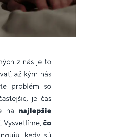
ých z nás je to
vať, až kým nás
te problém so
astejšie, je čas
me na
najlepšie
. Vysvetlíme,
čo
ngujú, kedy sú