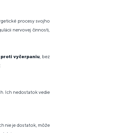
rgetické procesy svojho
lácii nervovej činnosti,
a
proti vyčerpaniu
, bez
:
h. Ich nedostatok vedie
ch nie je dostatok, môže