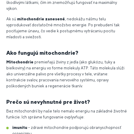
škodlivými látkami, čím im znemožňujú fungovať na maximálny
výkon.
Ak sú
mitochondrie zanesené
, nedokážu nášmu telu
vyprodukovať dostatočné množstvo energie. Po prebudení tak
pociťujeme únavu, čo vedie k postupnému vytrácaniu pocitu
mladosti a sviežosti.
Ako fungujú mitochondrie?
Mitochondrie
premieňajú živiny z jedla (ako glukózu, tuky a
bielkoviny) na energiu vo forme molekuly ATP. Táto molekula slúži
ako univerzálne palivo pre všetky procesy v tele, vrátane:
kontrakcie svalov, pracovania nervového systému, opravy
poškodených buniek a regenerácie tkanív.
Prečo sú nevyhnutné pre život?
Bez mitochondrií by naše telo nemalo energiu na základné životné
funkcie. Ich správne fungovanie ovplyvňuje:
imunitu
– zdravé mitochondrie podporujú obranyschopnosť
organizmu,