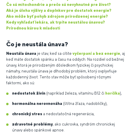
Čo sú mitochondrie a prečo sú nevyhnutné pre život?
Aká je úloha výživy a doplnkov pre dostatok energie?
Ako môže byť pohyb zdrojom prirodzenej energie?
Kedy vyhľadať lekára, ak trpíte neustálou únavou?
Prírodnou kúrou k mladosti
Čo je neustála únava?
Neustála únava
je stav, keď sa cítite
vyčerpaní a bez energie
, aj
keď máte dostatok spánku a času na oddych. Na rozdiel od bežnej
únavy, ktorá je prirodzeným dôsledkom fyzickej či psychickej
námahy, neustála únava je dlhodobý problém, ktorý ovplyvňuje
každodenný život. Tento stav môže byť spôsobený rôznymi
faktormi, ako sú:
nedostatok živín
(napríklad železa, vitamínu B12 či
horčíka
),
hormonálna nerovnováha
(štítna žľaza, nadobličky),
chronický stres
a nedostatočná regenerácia,
zdravotné problémy
, ako cukrovka, syndróm chronickej
únavy alebo spánkové apnoe.