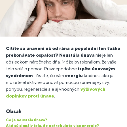
Cítite sa unavení
už od rána a popoludní len ťažko
prekonávate ospalosť?
Neustála únava
nie je len
dôsledkom náročného dňa. Môže byť signálom, že vaše
telo volá o pomoc. Pravdepodobne
trpíte únavovým
syndrómom
. Zistite, čo vám
energiu
kradne a ako ju
môžete efektívne obnoviť pomocou správnej výživy,
pohybu, regenerácie ale aj vhodných
výživových
doplnkov proti únave
.
Obsah
Čo je neustála únava?
Aké sú signály tela, že potrebujete viac energie?