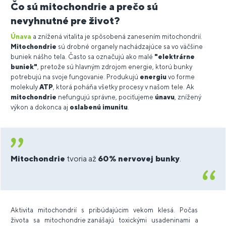
Čo sú mitochondrie a prečo sú
nevyhnutné pre život?
Únava
a znížená vitalita je spôsobená zanesením mitochondrií.
Mitochondrie
sú drobné organely nachádzajúce sa vo väčšine
buniek nášho tela. Často sa označujú ako malé
"elektrárne
buniek"
, pretože sú hlavným zdrojom energie, ktorú bunky
potrebujú na svoje fungovanie. Produkujú
energiu
vo forme
molekuly
ATP
, ktorá poháňa všetky procesy v našom tele. Ak
mitochondrie
nefungujú správne, pociťujeme
únavu
, znížený
výkon a dokonca aj
oslabenú
imunitu
.
Mitochondrie
tvoria až
60% nervovej bunky
.
Aktivita mitochondrií s pribúdajúcim vekom klesá. Počas
života sa mitochondrie zanášajú toxickými usadeninami a