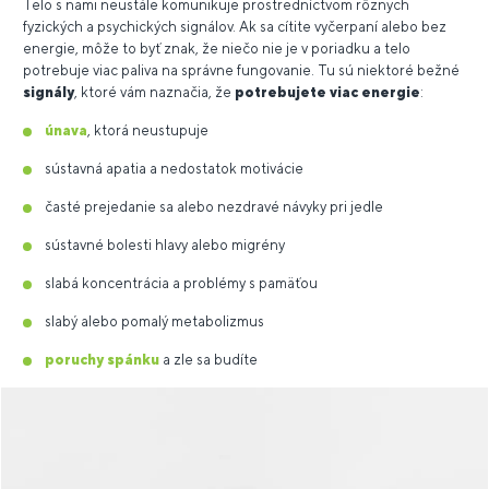
Telo s nami neustále komunikuje prostredníctvom rôznych
fyzických a psychických signálov. Ak sa cítite vyčerpaní alebo bez
energie, môže to byť znak, že niečo nie je v poriadku a telo
potrebuje viac paliva na správne fungovanie. Tu sú niektoré bežné
signály
, ktoré vám naznačia, že
potrebujete viac energie
:
únava
, ktorá neustupuje
sústavná apatia a nedostatok motivácie
časté prejedanie sa alebo nezdravé návyky pri jedle
sústavné bolesti hlavy alebo migrény
slabá koncentrácia a problémy s pamäťou
slabý alebo pomalý metabolizmus
poruchy spánku
a zle sa budíte