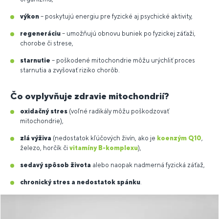
výkon
– poskytujú energiu pre fyzické aj psychické aktivity,
regeneráciu
– umožňujú obnovu buniek po fyzickej záťaži,
chorobe či strese,
starnutie
– poškodené mitochondrie môžu urýchliť proces
starnutia a zvyšovať riziko chorôb.
Čo ovplyvňuje zdravie mitochondrií?
oxidačný stres
(voľné radikály môžu poškodzovať
mitochondrie),
zlá výživa
(nedostatok kľúčových živín, ako je
koenzým Q10
,
železo, horčík či
vitamíny B-komplexu
),
sedavý spôsob života
alebo naopak nadmerná fyzická záťaž,
chronický stres a nedostatok spánku
.