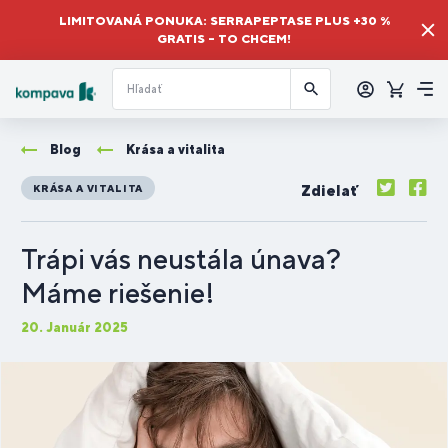
LIMITOVANÁ PONUKA: SERRAPEPTASE PLUS +30 %
GRATIS – TO CHCEM!
Prihlásiť
sa
Košík
Me
Blog
Krása a vitalita
Zdielať
KRÁSA A VITALITA
Trápi vás neustála únava?
Máme riešenie!
20. Január 2025