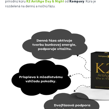
prírodnú kúru
K2 AntiAge Day & Night
od
Kompavy
. Kúra je
rozdelená na dennú a nočnú fázu.