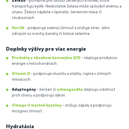
Železo
- potrebné pre tvorbu červených krviniek, ktoré
transportujú kyslík. Nedostatok železa môže spôsobiť anémiu a
únavu. Železo nájdete v špenáte, červenom mäse či
strukovinách.
Horčík
- podporuje svalovú činnosť a znižuje stres. Jeho
zdrojom sú orechy, banány či listová zelenina.
Doplnky výživy pre viac energie
Produkty s obsahom koenzýmu Q10
- zlepšuje produkciu
energie v mitochondriách.
Vitamín D
- podporuje imunitu a vitalitu, najmä v zimných
mesiacoch.
Adaptogény
– ženšen či
ashwagandha
zlepšujú odolnosť
proti stresu a podporujú výkon.
Omega-3 mastné kyseliny
- znižujú zápaly a podporujú
mozgovú činnosť.
Hydratácia