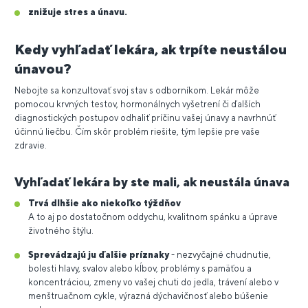
znižuje stres a únavu.
Kedy vyhľadať lekára, ak trpíte neustálou
únavou?
Nebojte sa konzultovať svoj stav s odborníkom. Lekár môže
pomocou krvných testov, hormonálnych vyšetrení či ďalších
diagnostických postupov odhaliť príčinu vašej únavy a navrhnúť
účinnú liečbu. Čím skôr problém riešite, tým lepšie pre vaše
zdravie.
Vyhľadať lekára by ste mali, ak neustála únava
Trvá dlhšie ako niekoľko týždňov
A to aj po dostatočnom oddychu, kvalitnom spánku a úprave
životného štýlu.
Sprevádzajú ju ďalšie príznaky
- nezvyčajné chudnutie,
bolesti hlavy, svalov alebo kĺbov, problémy s pamäťou a
koncentráciou, zmeny vo vašej chuti do jedla, trávení alebo v
menštruačnom cykle, výrazná dýchavičnosť alebo búšenie