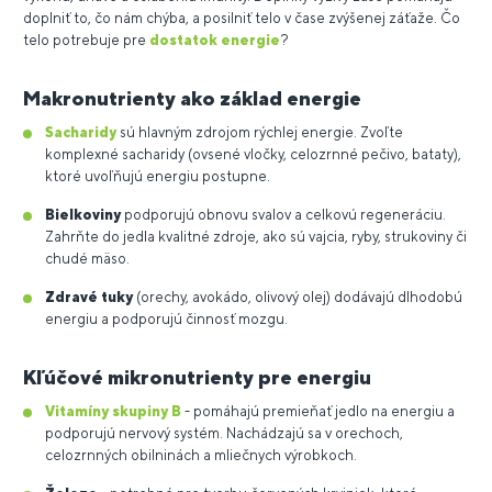
doplniť to, čo nám chýba, a posilniť telo v čase zvýšenej záťaže. Čo
telo potrebuje pre
dostatok energie
?
Makronutrienty ako základ energie
Sacharidy
sú hlavným zdrojom rýchlej energie. Zvoľte
komplexné sacharidy (ovsené vločky, celozrnné pečivo, bataty),
ktoré uvoľňujú energiu postupne.
Bielkoviny
podporujú obnovu svalov a celkovú regeneráciu.
Zahrňte do jedla kvalitné zdroje, ako sú vajcia, ryby, strukoviny či
chudé mäso.
Zdravé tuky
(orechy, avokádo, olivový olej) dodávajú dlhodobú
energiu a podporujú činnosť mozgu.
Kľúčové mikronutrienty pre energiu
Vitamíny skupiny B
- pomáhajú premieňať jedlo na energiu a
podporujú nervový systém. Nachádzajú sa v orechoch,
celozrnných obilninách a mliečnych výrobkoch.