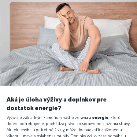
Aká je úloha výživy a doplnkov pre
dostatok energie?
Výživa je základným kameňom nášho zdravia a
energie
, ktorú
denne potrebujeme, pochádza práve zo správneho zloženia stravy.
Ak telu chýbajú potrebné živiny, môže dochádzať k zníženému
výkonu, únave a oslabeniu imunity. Doplnky výživy zase pomáhajú