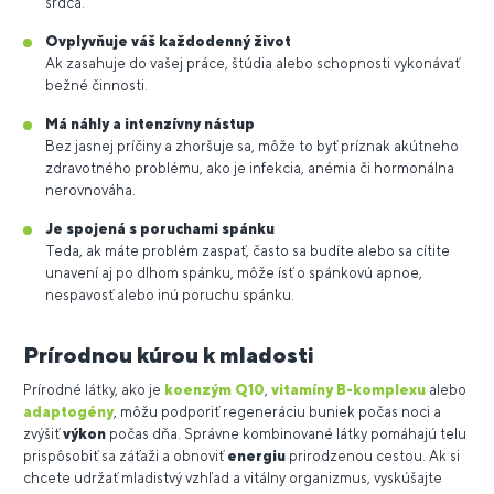
srdca.
Ovplyvňuje váš každodenný život
Ak zasahuje do vašej práce, štúdia alebo schopnosti vykonávať
bežné činnosti.
Má náhly a intenzívny nástup
Bez jasnej príčiny a zhoršuje sa, môže to byť príznak akútneho
zdravotného problému, ako je infekcia, anémia či hormonálna
nerovnováha.
Je spojená s poruchami spánku
Teda, ak máte problém zaspať, často sa budíte alebo sa cítite
unavení aj po dlhom spánku, môže ísť o spánkovú apnoe,
nespavosť alebo inú poruchu spánku.
Prírodnou kúrou k mladosti
Prírodné látky, ako je
koenzým Q10
,
vitamíny B-komplexu
alebo
adaptogény
, môžu podporiť regeneráciu buniek počas noci a
zvýšiť
výkon
počas dňa. Správne kombinované látky pomáhajú telu
prispôsobiť sa záťaži a obnoviť
energiu
prirodzenou cestou. Ak si
chcete udržať mladistvý vzhľad a vitálny organizmus, vyskúšajte