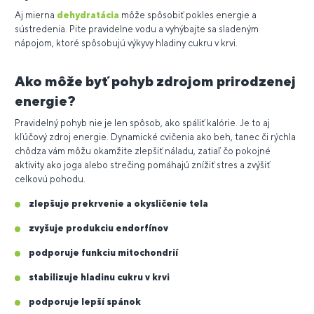
Aj mierna
dehydratácia
môže spôsobiť pokles energie a
sústredenia. Pite pravidelne vodu a vyhýbajte sa sladeným
nápojom, ktoré spôsobujú výkyvy hladiny cukru v krvi.
Ako môže byť pohyb zdrojom prirodzenej
energie?
Pravidelný pohyb nie je len spôsob, ako spáliť kalórie. Je to aj
kľúčový zdroj energie. Dynamické cvičenia ako beh, tanec či rýchla
chôdza vám môžu okamžite zlepšiť náladu, zatiaľ čo pokojné
aktivity ako joga alebo strečing pomáhajú znížiť stres a zvýšiť
celkovú pohodu.
zlepšuje prekrvenie a okysličenie tela
zvyšuje produkciu endorfínov
podporuje funkciu mitochondrií
stabilizuje hladinu cukru v krvi
podporuje lepší spánok