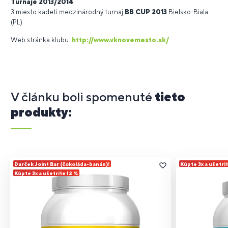
Turnaje 2013/2014
3.miesto kadeti medzinárodný turnaj
BB CUP 2013
Bielsko-Biala
(PL)
Web stránka klubu:
http://www.vknovemesto.sk/
V článku boli spomenuté
tieto
produkty:
Darček Joint Bar (čokoláda-banán)!
Kúpte 3x a ušetri
Kúpte 3x a ušetrite 12 %