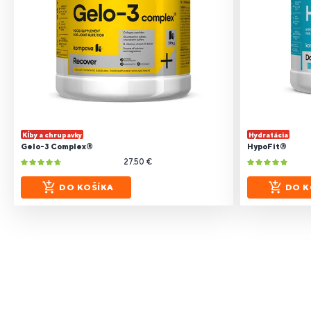
Kĺby a chrupavky
Hydratácia
Gelo-3 Complex®
HypoFit®
27.50 €
DO KOŠÍKA
DO K