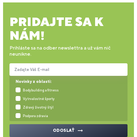
PRIDAJTE SA K
NÁM!
Prihláste sa na odber newslettra a už vám nič
neunikne.
Zadajte Váš E-mail
Novinky z oblasti:
Bodybuilding a fitness
Vytrvalostné športy
Zdravý životný štýl
Podpora zdravia
ODOSLAŤ