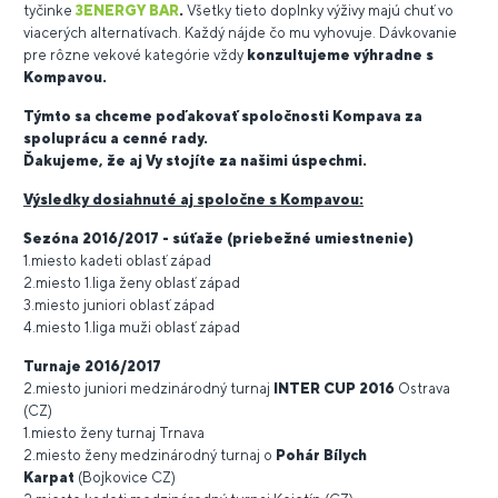
tyčinke
3ENERGY BAR
.
Všetky tieto doplnky výživy majú chuť vo
viacerých alternatívach. Každý nájde čo mu vyhovuje. Dávkovanie
pre rôzne vekové kategórie vždy
konzultujeme výhradne s
Kompavou.
Týmto sa chceme poďakovať spoločnosti Kompava za
spoluprácu a cenné rady.
Ďakujeme, že aj Vy stojíte za našimi úspechmi.
Výsledky dosiahnuté aj spoločne s Kompavou:
Sezóna 2016/2017 - súťaže (priebežné umiestnenie)
1.miesto kadeti oblasť západ
2.miesto 1.liga ženy oblasť západ
3.miesto juniori oblasť západ
4.miesto 1.liga muži oblasť západ
Turnaje 2016/2017
2.miesto juniori medzinárodný turnaj
INTER CUP 2016
Ostrava
(CZ)
1.miesto ženy turnaj Trnava
2.miesto ženy medzinárodný turnaj o
Pohár Bílych
Karpat
(Bojkovice CZ)