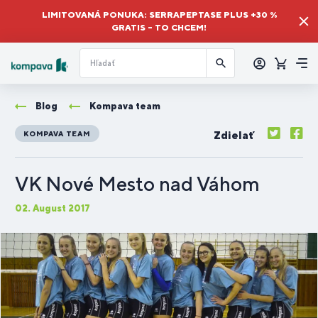
LIMITOVANÁ PONUKA: SERRAPEPTASE PLUS +30 %
GRATIS – TO CHCEM!
Prihlásiť
sa
Košík
Me
Blog
Kompava team
Zdielať
KOMPAVA TEAM
VK Nové Mesto nad Váhom
02. August 2017