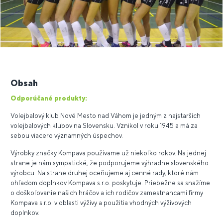
Obsah
Odporúčané produkty:
Volejbalový klub Nové Mesto nad Váhom je jedným z najstarších
volejbalových klubov na Slovensku. Vznikol v roku 1945 a má za
sebou viacero významných úspechov.
Výrobky značky Kompava používame už niekoľko rokov. Na jednej
strane je nám sympatické, že podporujeme výhradne slovenského
výrobcu. Na strane druhej oceňujeme aj cenné rady, ktoré nám
ohľadom doplnkov Kompava s.r.o. poskytuje. Priebežne sa snažíme
o doškoľovanie našich hráčov a ich rodičov zamestnancami firmy
Kompava s.r.o. v oblasti výživy a použitia vhodných výživových
doplnkov.