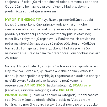
spojené s už existujúcimi problémami kolena, ramena a podobne.
Odporúčame ho hlavne z preventívneho hľadiska, aby sme
predchádzali prípadným zraneniam.
HYPOFIT
,
ENERGOFIT
- využívame predovšetkým v období
letnej, či zimnej kondičnej prípravy kedy je v našom klube
samozrejmosťou obohacovať pitný režim iontovými nápojmi. Tieto
produkty zabezpečujú hráčom dostatočný prísun vitamínov,
minerálov a rehydratujú organizmus. Používame ich pravidelne
počas majstrovských zápasov a sú našou súčasťou pri všetkých
turnajoch. Turnaje sú práve z fyzického hľadiska pre hráčov
najnáročnejšie. Stalo sa nám, že hráči počas 3 dní odohrali viac ako
25 setov.
Na takýchto podujatiach, ktorými sú aj finálové turnaje mládeže -
Majstrovstvá Slovenska, využívame aj ďalšie doplnky výživy. Ich
úlohou je zabezpečenie rýchlejšej regenerácie a dodanie energie
na ďalší výkon. Podľa vekovej kategórie používame na
regeneráciu.
AMINO 2500
(žiacka kategória),
BCAA forte
(kadetská, juniorská kategória) alebo
CREATIN
MONOHYDRAT
(juniorská a seniorská kategória). Medzi zápasmi
sa stáva, že máme po obede dlhšiu prestávku. Vtedy okrem
banánu, hroznového cukru častokrát stiahneme po energetickej