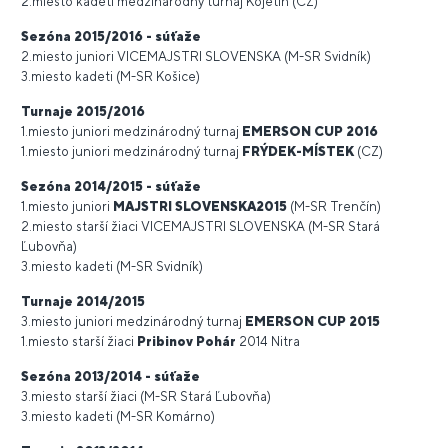
2.miesto kadeti medzinárodný turnaj Kojetín (CZ)
Sezóna 2015/2016 - súťaže
2.miesto juniori VICEMAJSTRI SLOVENSKA (M-SR Svidník)
3.miesto kadeti (M-SR Košice)
Turnaje 2015/2016
1.miesto juniori medzinárodný turnaj
EMERSON CUP 2016
1.miesto juniori medzinárodný turnaj
FRÝDEK-MÍSTEK
(CZ)
Sezóna 2014/2015 - súťaže
1.miesto juniori
MAJSTRI SLOVENSKA
2015
(M-SR Trenčín)
2.miesto starší žiaci VICEMAJSTRI SLOVENSKA (M-SR Stará
Ľubovňa)
3.miesto kadeti (M-SR Svidník)
Turnaje 2014/2015
3.miesto juniori medzinárodný turnaj
EMERSON CUP 2015
1.miesto starší žiaci
Pribinov Pohár
2014 Nitra
Sezóna 2013/2014 - súťaže
3.miesto starší žiaci (M-SR Stará Ľubovňa)
3.miesto kadeti (M-SR Komárno)