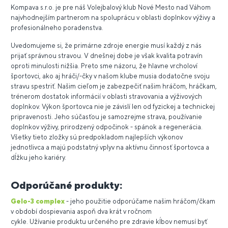
Kompava s.r.o. je pre náš Volejbalový klub Nové Mesto nad Váhom
najvhodnejším partnerom na spoluprácu v oblasti doplnkov výživy a
profesionálneho poradenstva.
Uvedomujeme si, že primárne zdroje energie musí každý z nás
prijať správnou stravou. V dnešnej dobe je však kvalita potravín
oproti minulosti nižšia. Preto sme názoru, že hlavne vrcholoví
športovci, ako aj hráči/-čky v našom klube musia dodatočne svoju
stravu spestriť. Našim cieľom je zabezpečiť našim hráčom, hráčkam,
trénerom dostatok informácií v oblasti stravovania a výživových
doplnkov. Výkon športovca nie je závislí len od fyzickej a technickej
pripravenosti. Jeho súčasťou je samozrejme strava, používanie
doplnkov výživy, prirodzený odpočinok - spánok a regenerácia.
Všetky tieto zložky sú predpokladom najlepších výkonov
jednotlivca a majú podstatný vplyv na aktívnu činnosť športovca a
dĺžku jeho kariéry.
Odporúčané produkty:
Gelo-3 complex
- jeho použitie odporúčame našim hráčom/čkam
v období dospievania aspoň dva krát v ročnom
cykle. Užívanie produktu určeného pre zdravie kĺbov nemusí byť