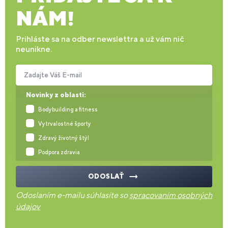
NÁM!
Prihláste sa na odber newslettra a už vám nič
neunikne.
Zadajte Váš E-mail
Novinky z oblasti:
Bodybuilding a fitness
Vytrvalostné športy
Zdravý životný štýl
Podpora zdravia
ODOSLAŤ
Odoslaním e-mailu súhlasíte so
spracovaním osobných
údajov