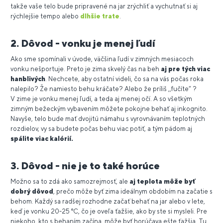
takže vaše telo bude pripravené na jar zrýchliť a vychutnať si aj
rýchlejšie tempo alebo
dlhšie trate
.
2. Dôvod - vonku je menej ľudí
Ako sme spomínali v úvode, väčšina ľudí v zimných mesiacoch
vonku nešportuje. Preto je zima skvelý čas na beh
aj pre tých viac
hanblivých
. Nechcete, aby ostatní videli, čo sa na vás počas roka
nalepilo? Že namiesto behu kráčate? Alebo že príliš ,,fučíte“ ?
V zime je vonku menej ľudí, a teda aj menej očí. A so všetkým
zimným bežeckým vybavením môžete pokojne behať aj inkognito.
Navyše, telo bude mať dvojitú námahu s vyrovnávaním teplotných
rozdielov, vy sa budete počas behu viac potiť, a tým pádom aj
spálite viac kalórií.
3. Dôvod - nie je to také horúce
Možno sa to zdá ako samozrejmosť, ale
aj teplota môže byť
dobrý dôvod
, prečo môže byť zima ideálnym obdobím na začatie s
behom. Každý sa radšej rozhodne začať behať na jar alebo v lete,
keď je vonku 20-25 °C, čo je oveľa ťažšie, ako by ste si mysleli. Pre
niekoho, kto s behaním začína, môže byť horúčava ešte ťažšia. Tu