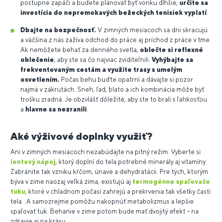
postupne zapáči a budete plánovať byť vonku dlhšie,
určite sa
investícia do nepremokavých bežeckých tenisiek vyplatí
.
Dbajte na bezpečnosť.
V zimných mesiacoch sa dni skracujú
a väčšina z nás zažíva odchod do práce aj príchod z práce v tme.
Ak nemôžete behať za denného svetla,
oblečte si reflexné
oblečenie
, aby ste sa čo najviac zviditeľnili.
Vyhýbajte sa
frekventovaným cestám a využite trasy s umelým
osvetlením.
Počas behu buďte opatrní a dávajte si pozor
najmä v zákrutách. Sneh, ľad, blato a ich kombinácia môže byť
trošku zradná. Je obzvlášť dôležité, aby ste to brali s ľahkosťou
a
hlavne sa nezranili
.
Aké výživové doplnky využiť?
Ani v zimných mesiacoch nezabúdajte na pitný režim. Vyberte si
iontový nápoj
, ktorý doplní do tela potrebné minerály aj vitamíny .
Zabránite tak vzniku kŕčom, únave a dehydratácii. Pre tých, ktorým
býva v zime naozaj veľká zima, existujú aj
termogénne spaľovače
tuku
, ktoré v chladnom počasí zahrejú a prekrvenia tak všetky časti
tela . A samozrejme pomôžu nakopnúť metabolizmus a lepšie
spaľovať tuk. Behanie v zime potom bude mať dvojitý efekt – na
zdravie aj na krásu.