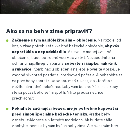
Ako sa na beh v zime pripraviť?
Začneme s tým najdôležitejším – oblečenie
. Na rozdiel od
leta, v zime potrebujete kvalitné bežecké oblečenie,
aby vás
neprefúklo a nepodchladilo
. Ak zvolíte menej kvalitné
oblečenie, bude potrebné veci viac vrstviť. Nezabudnite na
ochranu najcitlivejších partií a
zoberte si čiapku, nákrčník
a rukavice
. Kombináciu oblečenia najlepšie overíte v praxi. Je
vhodné si vopred pozrieť aj predpoveď počasia. A nehanbite sa
na prvé behy zobrať si so sebou malý ruksak, do ktorého si
vložíte náhradné oblečenie, keby vám bola veľká zima a keby
ste sa počas behu veľmi spotili. Nikto predsa nechce
prechladnúť.
Pokiaľ ste začínajúci bežec, nie je potrebné kupovať si
pred zimou špeciálne bežecké tenisky.
Krátke behy
v snehu zvládnete aj v letných modeloch. Ak budete stále
v pohybe, nemala by vám byť na nohy zima. Ale ak sa vám beh