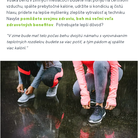
Vďaka behu v zimných mesiacoch budete mať pohyb na čerstvom
vzduchu, spálite prebytočné kalórie, udržíte si kondíciu aj čistú
hlavu, prídete na lepšie myšlienky, zlepšíte vytrvalosť aj techniku.
Navyše
pomôžete svojmu zdraviu
,
beh má veľmi veľa
zdravotných benefitov
. Potrebujete lepší dôvod?
"V zime bude mať telo počas behu dvojitú námahu s vyrovnávaním
teplotných rozdielov, budete sa viac potiť, a tým pádom aj spálite
viac kalórií.“