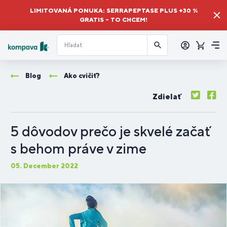
LIMITOVANÁ PONUKA: SERRAPEPTASE PLUS +30 %
GRATIS – TO CHCEM!
Prihlásiť
sa
Košík
Me
Blog
Ako cvičiť?
Zdielať
5 dôvodov prečo je skvelé začať
s behom práve v zime
05. December 2022