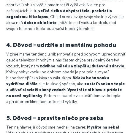
zohráva úlohu aj vyššia hmotnosť či vyšší vek. Nielen pre
začínajúcich je tu
veľké riziko dehydratácie, prehriatia
organizmu či kolapsu
. Chlad predstavuje svoje vlastné výzvy, ale
ak sa naň
dobre oblečiete
, môžete mať väčšiu kontrolu nad
svojou telesnou teplotou a väčší tepelný komfort.
4. Dôvod - udržíte si mentálnu pohodu
V zime máme tendenciu hibernovať a pred pohybom uprednostniť
gauč a televízor. Mnohým z nás časom chýba pravidelný čerstvý
vzduch, ktorý nám
zdvihne náladu a zlepší aj duševné zdravie
.
Krátky pobyt vonku po dobrom obede je pre telo aj myseľ
blahodarnejší ako káva so zákuskom.
Vďaka behu vonku
vydržíme dlhšie
a je to skvelý spôsob, ako
zostať vonku v teple
a užívať si svieži zimný vzduch
.
Vyvetráte si hlavu a prídete
na nové myšlienky
. Potom sa budete viac tešiť domov do tepla
a pri dobrom filme nemusíte mať výčitky.
5. Dôvod – spravíte niečo pre seba
Ten najhlavnejší dôvod sme nechali na záver.
Myslite na seba!