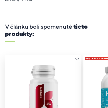
V článku boli spomenuté
tieto
produkty:
Kúpte 3x a ušetrit