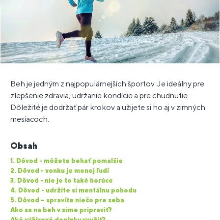
Beh je jedným z najpopulárnejších športov. Je ideálny pre
zlepšenie zdravia, udržanie kondície a pre chudnutie.
Dôležité je dodržať pár krokov a užijete si ho aj v zimných
mesiacoch.
Obsah
1. Dôvod - môžete behať pomalšie
2. Dôvod - vonku je menej ľudí
3. Dôvod - nie je to také horúce
4. Dôvod - udržíte si mentálnu pohodu
5. Dôvod – spravíte niečo pre seba
Ako sa na beh v zime pripraviť?
Aké výživové doplnky využiť?