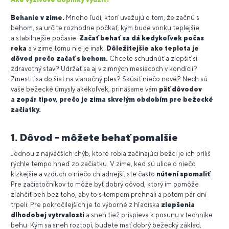
Behanie v zime.
Mnoho ľudí, ktorí uvažujú o tom, že začnú s
behom, sa určite rozhodne počkať, kým bude vonku teplejšie
a stabilnejšie počasie.
Začať behať sa dá kedykoľvek počas
roka
a v zime tomu nie je inak.
Dôležitejšie ako teplota je
dôvod prečo začať s behom.
Chcete schudnúť a zlepšiť si
zdravotný stav? Udržať sa aj v zimných mesiacoch v kondícii?
Zmestiť sa do šiat na vianočný ples? Skúsiť niečo nové? Nech sú
vaše bežecké úmysly akékoľvek, prinášame vám
päť dôvodov
a zopár tipov, prečo je zima skvelým obdobím pre bežecké
začiatky.
1. Dôvod - môžete behať pomalšie
Jednou z najväčších chýb, ktoré robia začínajúci bežci je ich príliš
rýchle tempo hneď zo začiatku. V zime, keď sú ulice o niečo
klzkejšie a vzduch o niečo chladnejší, ste často
nútení spomaliť
.
Pre začiatočníkov to môže byť dobrý dôvod, ktorý im pomôže
zľahčiť beh bez toho, aby to s tempom prehnali a potom pár dní
trpeli. Pre pokročilejších je to výborné z hľadiska
zlepšenia
dlhodobej vytrvalosti
a sneh tiež prispieva k posunu v technike
behu. Kým sa sneh roztopí, budete mať dobrý bežecký základ,