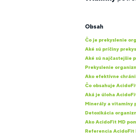
Obsah
Čo je prekyslenie o
Aké sú príčiny preky
Aké sú najčastejšie 
Prekyslenie organizm
Ako efektívne chráni
Čo obsahuje AcidoFi
Aká je úloha AcidoFi
Minerály a vitamíny
Detoxikácia organiz
Ako AcidoFit MD pom
Referencia AcidoFit