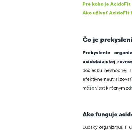
Pre koho je AcidoFi
Ako užívať AcidoFit
Čo je prekyslen
Prekyslenie organi
acidobázickej rovn
dôsledku nevhodnej s
efektívne neutralizova
môže viesť k rôznym z
Ako funguje acid
Ľudský organizmus si 