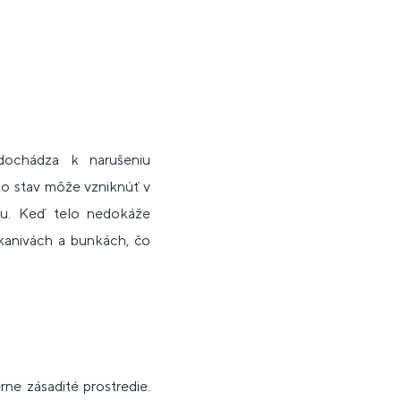
dochádza k narušeniu
nto stav môže vzniknúť v
mu. Keď telo nedokáže
tkanivách a bunkách, čo
erne zásadité prostredie.