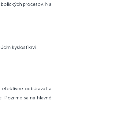
abolických procesov. Na
úcim kyslosť krvi.
 efektívne odbúravať a
e. Pozrime sa na hlavné