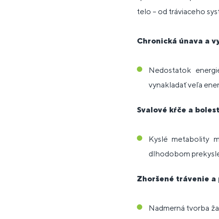
telo – od tráviaceho sys
Chronická únava a v
Nedostatok energi
vynakladať veľa ener
Svalové kŕče a bolest
Kyslé metabolity m
dlhodobom prekyslen
Zhoršené trávenie a 
Nadmerná tvorba žal