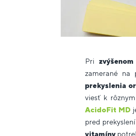
Pri
zvýšenom 
zamerané na p
prekyslenia o
viesť k rôznym
AcidoFit MD
j
pred prekyslen
vitamíny
potreb