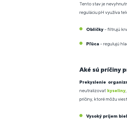
Tento stav je nevyhnut
reguláciu pH využíva t
Obličky
– filtrujú 
Pľúca
– regulujú hla
Aké sú príčiny 
Prekyslenie organi
neutralizovať
kyseliny
príčiny, ktoré môžu vies
Vysoký príjem bie