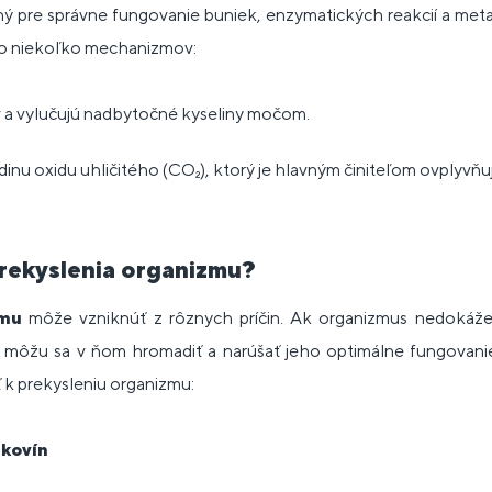
ný pre správne fungovanie buniek, enzymatických reakcií a met
elo niekoľko mechanizmov:
krv a vylučujú nadbytočné kyseliny močom.
dinu oxidu uhličitého (CO₂), ktorý je hlavným činiteľom ovplyvňuj
prekyslenia organizmu?
zmu
môže vzniknúť z rôznych príčin. Ak organizmus nedokáže
, môžu sa v ňom hromadiť a narúšať jeho optimálne fungovani
ť k prekysleniu organizmu:
lkovín