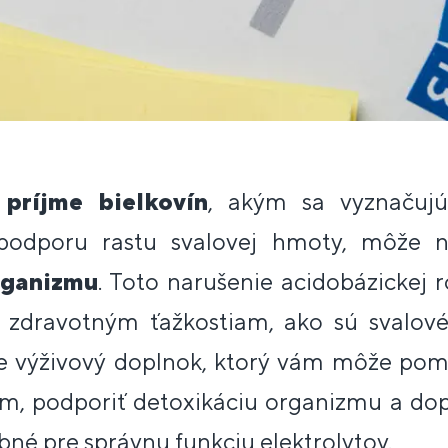
príjme bielkovín
, akým sa vyznaču
odporu rastu svalovej hmoty, môže 
rganizmu
. Toto narušenie acidobázickej
 zdravotným ťažkostiam, ako sú svalové
e výživový doplnok, ktorý vám môže pom
ím, podporiť detoxikáciu organizmu a do
né pre správnu funkciu elektrolytov.