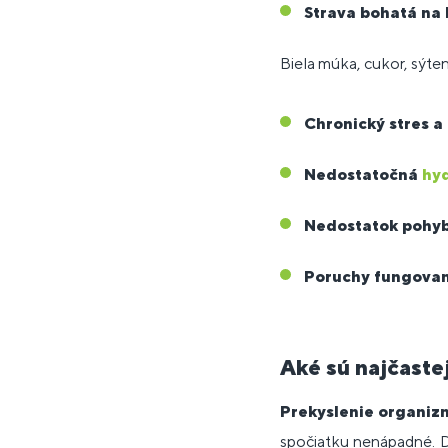
Strava bohatá na 
Biela múka, cukor, sýte
Chronický stres a
Nedostatočná
hy
Nedostatok pohy
Poruchy fungovan
Aké sú najčaste
Prekyslenie organiz
spočiatku nenápadné.