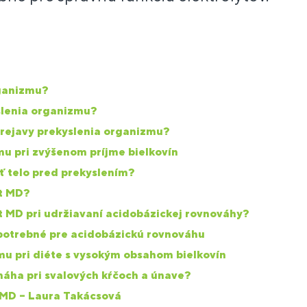
rganizmu?
slenia organizmu?
prejavy prekyslenia organizmu?
u pri zvýšenom príjme bielkovín
ť telo pred prekyslením?
t MD?
t MD pri udržiavaní acidobázickej rovnováhy?
 potrebné pre acidobázickú rovnováhu
mu pri diéte s vysokým obsahom bielkovín
áha pri svalových kŕčoch a únave?
 MD – Laura Takácsová