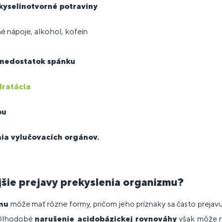
kyselinotvorné potraviny
né nápoje, alkohol, kofeín
 nedostatok spánku
dratácia
bu
ia vylučovacích orgánov.
jšie prejavy prekyslenia organizmu?
mu
môže mať rôzne formy, pričom jeho príznaky sa často prejav
 Dlhodobé
narušenie acidobázickej rovnováhy
však môže n