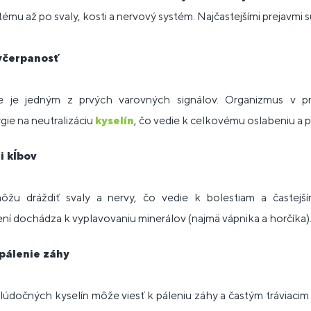
tému až po svaly, kosti a nervový systém. Najčastejšími prejavmi s
yčerpanosť
e je jedným z prvých varovných signálov. Organizmus v p
gie na neutralizáciu
kyselín
, čo vedie k celkovému oslabeniu a p
i kĺbov
ôžu dráždiť svaly a nervy, čo vedie k bolestiam a častejš
í dochádza k vyplavovaniu minerálov (najmä vápnika a horčíka)
pálenie záhy
údočných kyselín môže viesť k páleniu záhy a častým tráviacim