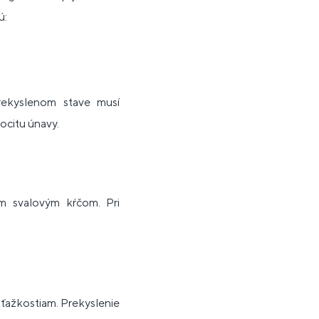
ú:
rekyslenom stave musí
ocitu únavy.
ím svalovým kŕčom. Pri
.
 ťažkostiam. Prekyslenie