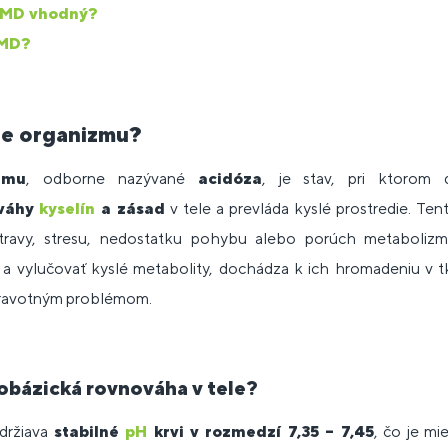
t MD vhodný?
 MD?
ie organizmu?
zmu
, odborne nazývané
acidóza
, je stav, pri ktorom 
ováhy
kyselín
a zásad
v tele a prevláda kyslé prostredie. Te
travy, stresu, nedostatku pohybu alebo porúch metaboliz
ť a vylučovať kyslé metabolity, dochádza k ich hromadeniu v 
dravotným problémom.
obázická rovnováha v tele?
udržiava
stabilné
pH
krvi v rozmedzí 7,35 – 7,45
, čo je mi