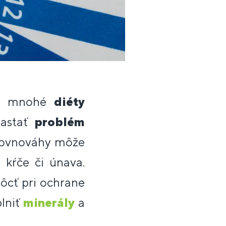
jú mnohé
diéty
nastať
problém
 rovnováhy môže
 kŕče či únava.
ôcť pri ochrane
plniť
minerály
a