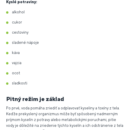
Kyslé potraviny:
alkohol
cukor
cestoviny
sladené nápoje
káva
vajcia
ocot
sladkosti
Pitný režim je základ
Po prvé, voda pomáha zriediť a odplavovať kyseliny a toxíny z tela.
Keďže prekyslený organizmus môže byť spôsobený nadmerným
príjmom kyselín z potravy alebo metabolickými poruchami, pitie
vody je dôležité na zriedenie týchto kyselín a ich odstránenie z tela