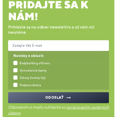
PRIDAJTE SA K
NÁM!
Prihláste sa na odber newslettra a už vám nič
neunikne.
Zadajte Váš E-mail
Novinky z oblasti:
Bodybuilding a fitness
Vytrvalostné športy
Zdravý životný štýl
Podpora zdravia
ODOSLAŤ
Odoslaním e-mailu súhlasíte so
spracovaním osobných
údajov