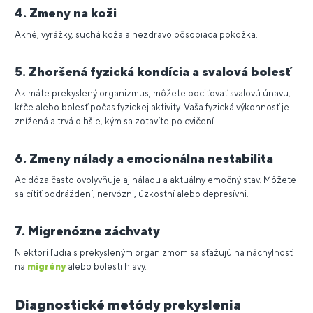
4. Zmeny na koži
Akné, vyrážky, suchá koža a nezdravo pôsobiaca pokožka.
5. Zhoršená fyzická kondícia a svalová bolesť
Ak máte prekyslený organizmus, môžete pociťovať svalovú únavu,
kŕče alebo bolesť počas fyzickej aktivity. Vaša fyzická výkonnosť je
znížená a trvá dlhšie, kým sa zotavíte po cvičení.
6. Zmeny nálady a emocionálna nestabilita
Acidóza často ovplyvňuje aj náladu a aktuálny emočný stav. Môžete
sa cítiť podráždení, nervózni, úzkostní alebo depresívni.
7. Migrenózne záchvaty
Niektorí ľudia s prekysleným organizmom sa sťažujú na náchylnosť
na
migrény
alebo bolesti hlavy.
Diagnostické metódy prekyslenia