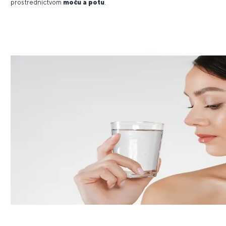
prostredníctvom
moču a potu
.