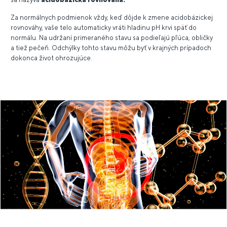
Za normálnych podmienok vždy, keď dôjde k zmene acidobázickej
rovnováhy, vaše telo automaticky vráti hladinu pH krvi späť do
normálu. Na udržaní primeraného stavu sa podieľajú pľúca, obličky
a tiež pečeň. Odchýlky tohto stavu môžu byť v krajných prípadoch
dokonca život ohrozujúce.