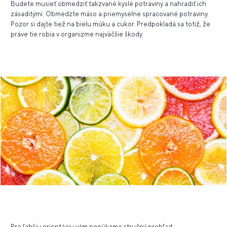
Budete musieť obmedziť takzvané kyslé potraviny a nahradiť ich
zásaditými. Obmedzte mäso a priemyselne spracované potraviny.
Pozor si dajte tiež na bielu múku a cukor. Predpokladá sa totiž, že
práve tie robia v organizme najväčšie škody.
Pre ľahšiu orientáciu vám ponúkame stručný prehľad: