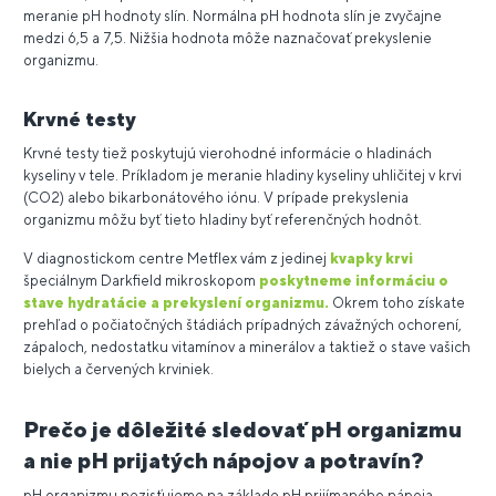
meranie pH hodnoty slín. Normálna pH hodnota slín je zvyčajne
medzi 6,5 a 7,5. Nižšia hodnota môže naznačovať prekyslenie
organizmu.
Krvné testy
Krvné testy tiež poskytujú vierohodné informácie o hladinách
kyseliny v tele. Príkladom je meranie hladiny kyseliny uhličitej v krvi
(CO2) alebo bikarbonátového iónu. V prípade prekyslenia
organizmu môžu byť tieto hladiny byť referenčných hodnôt.
V diagnostickom centre Metflex vám z jedinej
kvapky krvi
špeciálnym Darkfield mikroskopom
poskytneme informáciu o
stave hydratácie a prekyslení organizmu.
Okrem toho získate
prehľad o počiatočných štádiách prípadných závažných ochorení,
zápaloch, nedostatku vitamínov a minerálov a taktiež o stave vašich
bielych a červených krviniek.
Prečo je dôležité sledovať pH organizmu
a nie pH prijatých nápojov a potravín?
pH organizmu nezisťujeme na základe pH prijímaného nápoja