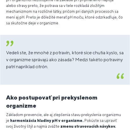
alebo stravy preto, že potrava sa v tele rozkladá zložitým
mechanizmom na rozličné látky, pričom pri daných procesoch sa
mení aj pH. Preto je dôležité merať pH moču, ktoré odzrkadľuje, čo
sa skutočne deje v organizme.
Vedeli ste, že mnohé z potravín, ktoré síce chutia kyslo, sa
v organizme správajú ako zásada? Medzi takéto potraviny
patrí napríklad citrón.
Ako postupovať pri prekyslenom
organizme
Základom prevencie, ale aj zlepšenia stavu prekyslenia organizmu
je
harmonizácia hladiny pH v organizme.
Pokúste sa upraviť
svoj životný štýl a najmä zvážte
zmenu stravovacích návykov.