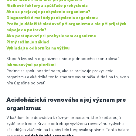
Rizikové faktory a spúšťače prekyslenia
Ako sa prejavuje prekyslenie organizmu?
Diagnostické metódy prekyslenia organizmu
Prečo je dôležité sledovať pH organizmu a nie pH prijatých
nápojov a potravín?
Ako postupovať pri prekyslenom organizme
Pitný režim je základ
Vyhľadajte odborníka na výživu
Stupeň kyslosti v organizme si viete jednoducho skontrolovať
lakmusovými papierikmi
.
Poďme sa spolu pozrieť na to, ako sa prejavuje prekyslenie
organizmu a aké riziká tento stav pre vás prináša. A tiež na to, ako s
ním úspešne bojovať.
Acidobázická rovnováha a jej význam pre
organizmus
V každom tele dochádza k rôznym procesom, ktoré spôsobujú
kyslé prostredie. Krv ale potrebuje vyváženú rovnováhu kyslých a
zásaditých zlúčenín na to, aby telo fungovalo správne. Tento balans
sa nazýva
acidobázická rovnováha.