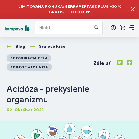
LIMITOVANÁ PONUKA: SERRAPEPTASE PLUS +30 %
GRATIS – TO CHCEM!
Prihlásiť
sa
Košík
Me
Blog
Svalové kŕče
DETOXIKÁCIA TELA
Zdielať
ZDRAVIE A IMUNITA
Acidóza - prekyslenie
organizmu
02. Október 2023