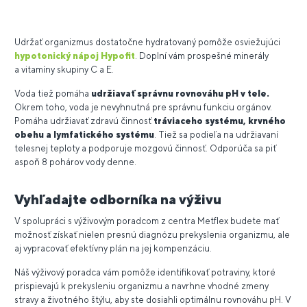
Udržať organizmus dostatočne hydratovaný pomôže osviežujúci
hypotonický nápoj Hypofit
. Doplní vám prospešné minerály
a vitamíny skupiny C a E.
Voda tiež pomáha
udržiavať správnu rovnováhu pH v tele.
Okrem toho, voda je nevyhnutná pre správnu funkciu orgánov.
Pomáha udržiavať zdravú činnosť
tráviaceho systému, krvného
obehu a lymfatického systému
. Tiež sa podieľa na udržiavaní
telesnej teploty a podporuje mozgovú činnosť. Odporúča sa piť
aspoň 8 pohárov vody denne.
Vyhľadajte odborníka na výživu
V spolupráci s výživovým poradcom z centra Metflex budete mať
možnosť získať nielen presnú diagnózu prekyslenia organizmu, ale
aj vypracovať efektívny plán na jej kompenzáciu.
Náš výživový poradca vám pomôže identifikovať potraviny, ktoré
prispievajú k prekysleniu organizmu a navrhne vhodné zmeny
stravy a životného štýlu, aby ste dosiahli optimálnu rovnováhu pH. V