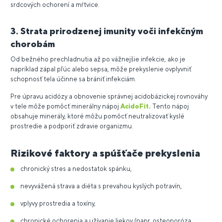
srdcových ochorení a mŕtvice.
3. Strata prirodzenej imunity voči infekčným
chorobám
Od bežného prechladnutia až po vážnejšie infekcie, ako je
napríklad zápal pľúc alebo sepsa, môže prekyslenie ovplyvniť
schopnosť tela účinne sa brániť infekciám.
Pre úpravu acidózy a obnovenie správnej acidobázickej rovnováhy
v tele môže pomôcť minerálny nápoj
AcidoFit.
Tento nápoj
obsahuje minerály, ktoré môžu pomôcť neutralizovať kyslé
prostredie a podporiť zdravie organizmu.
Rizikové faktory a spúšťače prekyslenia
chronický stres a nedostatok spánku,
nevyvážená strava a diéta s prevahou kyslých potravín,
vplyvy prostredia a toxíny,
chronické ochorenia a užívanie liekov (napr. osteoporóza,