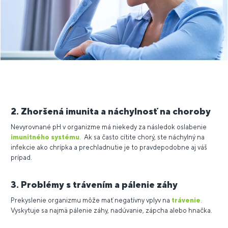
2. Zhoršená imunita a náchylnosť na choroby
Nevyrovnané pH v organizme má niekedy za následok oslabenie
imunitného systému
. Ak sa často cítite chorý, ste náchylný na
infekcie ako chrípka a prechladnutie je to pravdepodobne aj váš
prípad.
3. Problémy s trávením a pálenie záhy
Prekyslenie organizmu môže mať negatívny vplyv na
trávenie
.
Vyskytuje sa najmä pálenie záhy, nadúvanie, zápcha alebo hnačka.