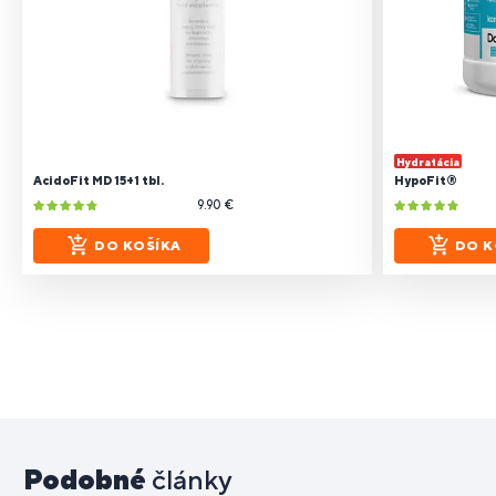
Hydratácia
AcidoFit MD 15+1 tbl.
HypoFit®
9.90 €
DO KOŠÍKA
DO K
Podobné
články