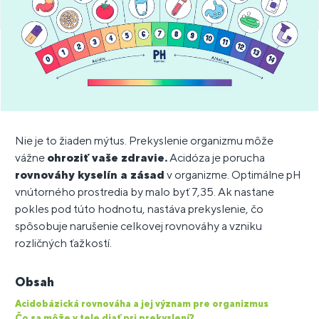
Nie je to žiaden mýtus. Prekyslenie organizmu môže
vážne
ohroziť vaše zdravie.
Acidóza je porucha
rovnováhy kyselín a zásad
v organizme. Optimálne pH
vnútorného prostredia by malo byť 7,35. Ak nastane
pokles pod túto hodnotu, nastáva prekyslenie, čo
spôsobuje narušenie celkovej rovnováhy a vzniku
rozličných ťažkostí.
Obsah
Acidobázická rovnováha a jej význam pre organizmus
Čo sa môže v tele diať pri prekyslení?