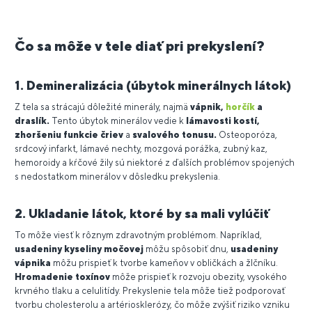
Čo sa môže v tele diať pri prekyslení?
1. Demineralizácia (úbytok minerálnych látok)
Z tela sa strácajú dôležité minerály, najmä
vápnik,
horčík
a
draslík.
Tento úbytok minerálov vedie k
lámavosti kostí,
zhoršeniu funkcie čriev
a
svalového tonusu.
Osteoporóza,
srdcový infarkt, lámavé nechty, mozgová porážka, zubný kaz,
hemoroidy a kŕčové žily sú niektoré z ďalších problémov spojených
s nedostatkom minerálov v dôsledku prekyslenia.
2. Ukladanie látok, ktoré by sa mali vylúčiť
To môže viesť k rôznym zdravotným problémom. Napríklad,
usadeniny kyseliny močovej
môžu spôsobiť dnu,
usadeniny
vápnika
môžu prispieť k tvorbe kameňov v obličkách a žlčníku.
Hromadenie toxínov
môže prispieť k rozvoju obezity, vysokého
krvného tlaku a celulitídy. Prekyslenie tela môže tiež podporovať
tvorbu cholesterolu a artériosklerózy, čo môže zvýšiť riziko vzniku