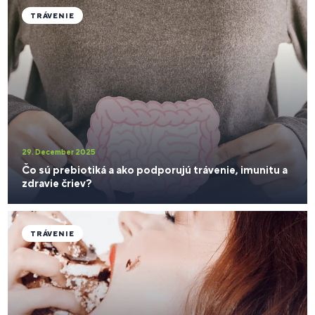
TRÁVENIE
29. December 2025
Čo sú prebiotiká a ako podporujú trávenie, imunitu a
zdravie čriev?
TRÁVENIE