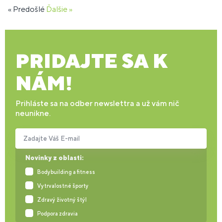
« Predošlé
Ďalšie »
PRIDAJTE SA K
NÁM!
Prihláste sa na odber newslettra a už vám nič
neunikne.
Zadajte Váš E-mail
Novinky z oblasti:
Bodybuilding a fitness
Vytrvalostné športy
Zdravý životný štýl
Podpora zdravia