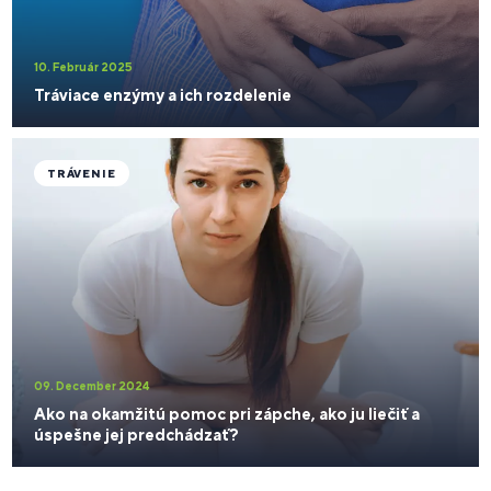
10. Február 2025
Tráviace enzýmy a ich rozdelenie
TRÁVENIE
09. December 2024
Ako na okamžitú pomoc pri zápche, ako ju liečiť a
úspešne jej predchádzať?