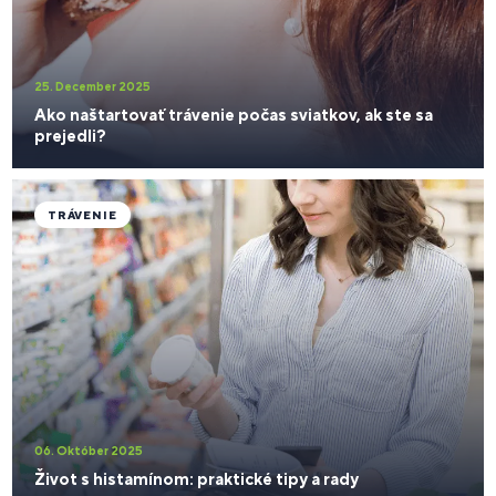
25. December 2025
Ako naštartovať trávenie počas sviatkov, ak ste sa
prejedli?
TRÁVENIE
06. Október 2025
Život s histamínom: praktické tipy a rady