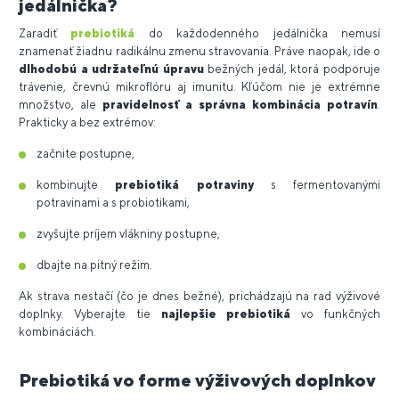
jedálnička?
Zaradiť
prebiotiká
do každodenného jedálnička nemusí
znamenať žiadnu radikálnu zmenu stravovania. Práve naopak, ide o
dlhodobú a udržateľnú úpravu
bežných jedál, ktorá podporuje
trávenie, črevnú mikroflóru aj imunitu. Kľúčom nie je extrémne
množstvo, ale
pravidelnosť a správna kombinácia potravín
.
Prakticky a bez extrémov:
začnite postupne,
kombinujte
prebiotiká potraviny
s fermentovanými
potravinami a s probiotikami,
zvyšujte príjem vlákniny postupne,
dbajte na pitný režim.
Ak strava nestačí (čo je dnes bežné), prichádzajú na rad výživové
doplnky. Vyberajte tie
najlepšie prebiotiká
vo funkčných
kombináciách.
Prebiotiká vo forme výživových doplnkov