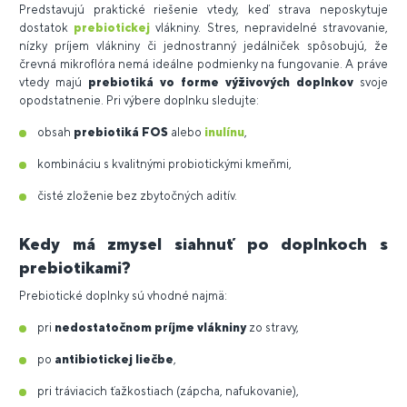
Predstavujú praktické riešenie vtedy, keď strava neposkytuje
dostatok
prebiotickej
vlákniny. Stres, nepravidelné stravovanie,
nízky príjem vlákniny či jednostranný jedálniček spôsobujú, že
črevná mikroflóra nemá ideálne podmienky na fungovanie. A práve
vtedy majú
prebiotiká vo forme výživových doplnkov
svoje
opodstatnenie. Pri výbere doplnku sledujte:
obsah
prebiotiká FOS
alebo
inulínu
,
kombináciu s kvalitnými probiotickými kmeňmi,
čisté zloženie bez zbytočných aditív.
Kedy má zmysel siahnuť po doplnkoch s
prebiotikami?
Prebiotické doplnky sú vhodné najmä:
pri
nedostatočnom príjme vlákniny
zo stravy,
po
antibiotickej liečbe
,
pri tráviacich ťažkostiach (zápcha, nafukovanie),