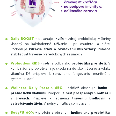
Daily BOOST
- obsahuje
inulín
- zdroj prebiotickej vlákniny
vhodný na každodenné užívanie i pri chudnutí a diéte.
Podporuje
zdravie čriev a rovnováhu mikroflóry
. Pomáha
stabilizovať trávenie pri redukčných režimoch.
Probiodom KIDS
- šetrná voľba ako
probiotiká pre deti.
V
kombinácii s prebiotikami je skvelá na detské trávenie a vďaka
vitamínu D3 prispieva k správnemu fungovaniu imunitného
systému u detí.
Wellness Daily Protein 65%
- taktiež obsahuje
inulín
-
prebiotickú vlákninu
. Podporuje
rast prospešných baktérií
v črevách
. Prispieva k lepšiemu
tráveniu bielkovín a
vstrebávaniu živín
. Vhodný pri citlivejšom trávení.
BodyFit 60%
- proteín s obsahom
inulínu
ako
prebiotika
.