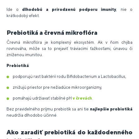
Ide o
dlhodobú a prirodzenú podporu imunity
, nie o
krátkodobý efekt.
Prebiotiká a črevná mikroflóra
Črevná mikroflóra je komplexný ekosystém. Ak v ňom chýba
rovnováha, môže sa to prejaviť tráviacimi ťažkosťami, únavou či
zníženou imunitou.
Prebiotiká
:
podporujú rast baktérií rodu Bifidobacterium a Lactobacillus,
znižujú priestor pre nežiadúce mikroorganizmy,
pomáhajú udržiavať stabilné pH
v črevách
.
Bez pravidelného príjmu prebiotík sa ani tie
najlepšie probiotiká
neudržia dlhodobo účinné.
Ako zaradiť prebiotiká do každodenného