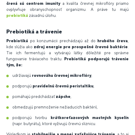
črevá sú centrom imunity
a kvalita črevnej mikroflóry priamo
ovplyvňuje obranyschopnosť organizmu. A práve tu majú
prebiotiká
zásadnú úlohu.
Prebiotiká a trávenie
Prebiotiká
po konzumácii prechádzajú až do
hrubého čreva
,
kde slúžia ako
zdroj energie pre prospešné črevné baktérie
.
Tie ich fermentujú a vytvárajú látky dôležité pre správne
fungovanie tráviaceho traktu.
Prebiotiká podporujú trávenie
tým, že:
udržiavajú
rovnováhu črevnej mikroflóry
,
podporujú
pravidelnú črevnú peristaltiku
,
pomáhajú predchádzať
zápche
,
obmedzujú premnoženie nežiaducich baktérií,
podporujú tvorbu
krátkoreťazcových mastných kyselín
(napr. butyrátu), ktoré vyživujú črevnú sliznicu.
Výsledkom je
stabilnejšie a menej zaťažujúce trávenie
, a to aj