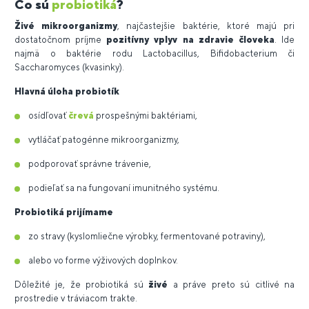
Čo sú
probiotiká
?
Živé mikroorganizmy
, najčastejšie baktérie, ktoré majú pri
dostatočnom príjme
pozitívny vplyv na zdravie človeka
. Ide
najmä o baktérie rodu Lactobacillus, Bifidobacterium či
Saccharomyces (kvasinky).
Hlavná úloha probiotík
osídľovať
črevá
prospešnými baktériami,
vytláčať patogénne mikroorganizmy,
podporovať správne trávenie,
podieľať sa na fungovaní imunitného systému.
Probiotiká prijímame
zo stravy (kyslomliečne výrobky, fermentované potraviny),
alebo vo forme výživových doplnkov.
Dôležité je, že probiotiká sú
živé
a práve preto sú citlivé na
prostredie v tráviacom trakte.