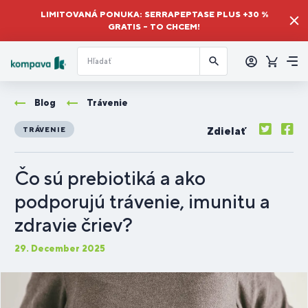
LIMITOVANÁ PONUKA: SERRAPEPTASE PLUS +30 %
GRATIS – TO CHCEM!
Prihlásiť
sa
Košík
Me
Blog
Trávenie
Zdielať
TRÁVENIE
Čo sú prebiotiká a ako
podporujú trávenie, imunitu a
zdravie čriev?
29. December 2025