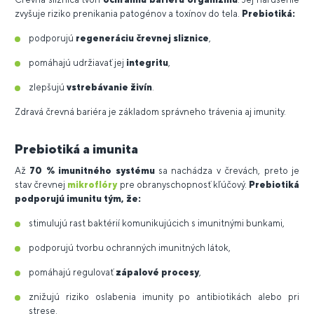
zvyšuje riziko prenikania patogénov a toxínov do tela.
Prebiotiká:
podporujú
regeneráciu črevnej sliznice
,
pomáhajú udržiavať jej
integritu
,
zlepšujú
vstrebávanie živín
.
Zdravá črevná bariéra je základom správneho trávenia aj imunity.
Prebiotiká a imunita
Až
70 % imunitného systému
sa nachádza v črevách, preto je
stav črevnej
mikroflóry
pre obranyschopnosť kľúčový.
Prebiotiká
podporujú imunitu tým, že:
stimulujú rast baktérií komunikujúcich s imunitnými bunkami,
podporujú tvorbu ochranných imunitných látok,
pomáhajú regulovať
zápalové procesy
,
znižujú riziko oslabenia imunity po antibiotikách alebo pri
strese.