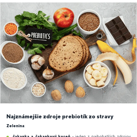
Najznámejšie zdroje prebiotík zo stravy
Zelenina
:
čakanka a čakankový koreň
- jeden z najbohatších zdrojov