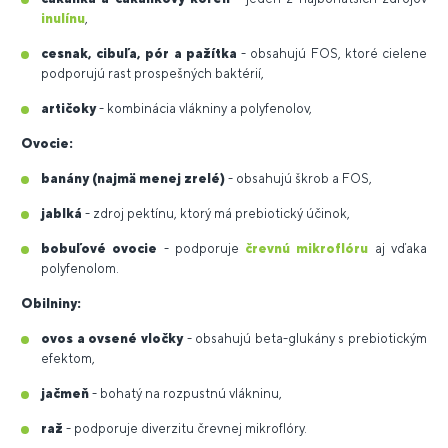
inulínu
,
cesnak, cibuľa, pór a pažítka
- obsahujú FOS, ktoré cielene
podporujú rast prospešných baktérií,
artičoky
- kombinácia vlákniny a polyfenolov,
Ovocie:
banány (najmä menej zrelé)
- obsahujú škrob a FOS,
jablká
- zdroj pektínu, ktorý má prebiotický účinok,
bobuľové ovocie
- podporuje
črevnú mikroflóru
aj vďaka
polyfenolom.
Obilniny:
ovos a ovsené vločky
- obsahujú beta-glukány s prebiotickým
efektom,
jačmeň
- bohatý na rozpustnú vlákninu,
raž
- podporuje diverzitu črevnej mikroflóry.