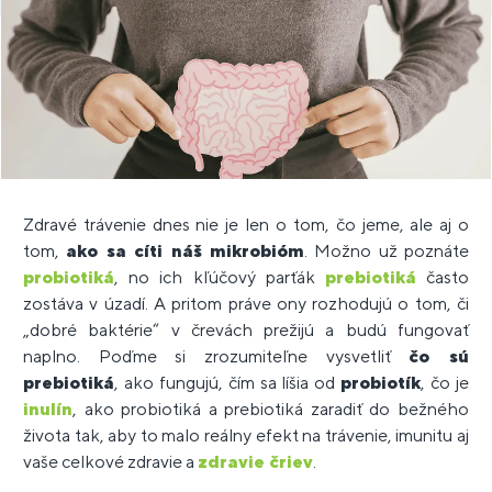
Zdravé trávenie dnes nie je len o tom, čo jeme, ale aj o
tom,
ako sa cíti náš mikrobióm
. Možno už poznáte
probiotiká
, no ich kľúčový parťák
prebiotiká
často
zostáva v úzadí. A pritom práve ony rozhodujú o tom, či
„dobré baktérie“ v črevách prežijú a budú fungovať
naplno. Poďme si zrozumiteľne vysvetliť
čo sú
prebiotiká
, ako fungujú, čím sa líšia od
probiotík
, čo je
inulín
, ako probiotiká a prebiotiká zaradiť do bežného
života tak, aby to malo reálny efekt na trávenie, imunitu aj
vaše celkové zdravie a
zdravie čriev
.