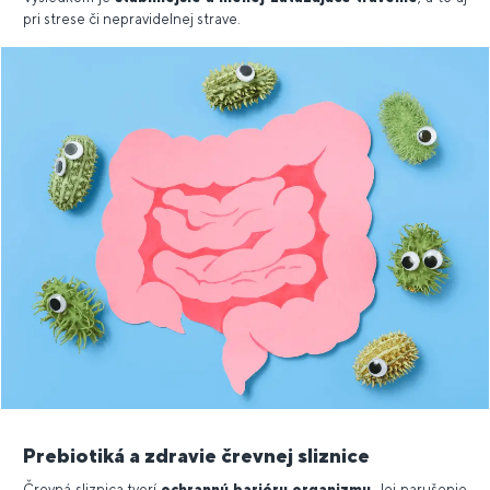
pri strese či nepravidelnej strave.
Prebiotiká a zdravie črevnej sliznice
Črevná sliznica tvorí
ochrannú bariéru organizmu
. Jej narušenie