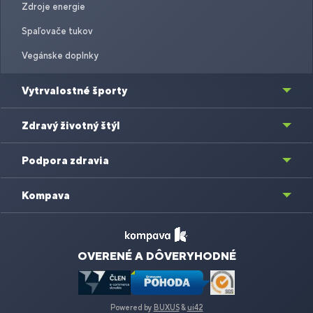
Zdroje energie
Spaľovače tukov
Vegánske doplnky
Vytrvalostné športy
Zdravý životný štýl
Podpora zdravia
Kompava
OVERENÉ A DÔVERYHODNÉ
Powered by
BUXUS
&
ui42