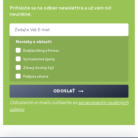
Prihláste sa na odber newslettra a už vám nič
neunikne.
Zadajte Váš E-mail
Novinky z oblasti:
Bodybuilding a fitness
Vytrvalostné športy
Zdravý životný štýl
Podpora zdravia
ODOSLAŤ
Odoslaním e-mailu súhlasíte so
spracovaním osobných
údajov