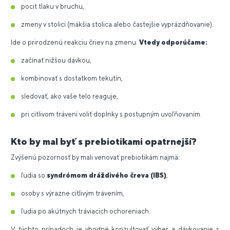
pocit tlaku v bruchu,
zmeny v stolici (mäkšia stolica alebo častejšie vyprázdňovanie).
Ide o prirodzenú reakciu čriev na zmenu.
Vtedy odporúčame:
začínať nižšou dávkou,
kombinovať s dostatkom tekutín,
sledovať, ako vaše telo reaguje,
pri citlivom trávení voliť doplnky s postupným uvoľňovaním.
Kto by mal byť s prebiotikami opatrnejší?
Zvýšenú pozornosť by mali venovať prebiotikám najmä:
ľudia so
syndrómom dráždivého čreva (IBS)
,
osoby s výrazne citlivým trávením,
ľudia po akútnych tráviacich ochoreniach.
V týchto prípadoch je vhodné konzultovať výber a dávkovanie s