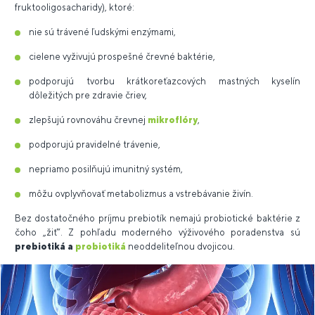
fruktooligosacharidy), ktoré:
nie sú trávené ľudskými enzýmami,
cielene vyživujú prospešné črevné baktérie,
podporujú tvorbu krátkoreťazcových mastných kyselín
dôležitých pre zdravie čriev,
zlepšujú rovnováhu črevnej
mikroflóry
,
podporujú pravidelné trávenie,
nepriamo posilňujú imunitný systém,
môžu ovplyvňovať metabolizmus a vstrebávanie živín.
Bez dostatočného príjmu prebiotík nemajú probiotické baktérie z
čoho „žiť“. Z pohľadu moderného výživového poradenstva sú
prebiotiká a
probiotiká
neoddeliteľnou dvojicou.