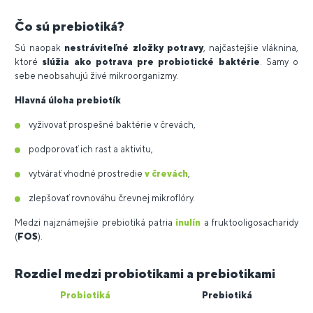
Čo sú prebiotiká
?
Sú naopak
nestráviteľné zložky potravy
, najčastejšie vláknina,
ktoré
slúžia ako potrava pre probiotické baktérie
. Samy o
sebe neobsahujú živé mikroorganizmy.
Hlavná úloha prebiotík
vyživovať prospešné baktérie v črevách,
podporovať ich rast a aktivitu,
vytvárať vhodné prostredie
v črevách
,
zlepšovať rovnováhu črevnej mikroflóry.
Medzi najznámejšie prebiotiká patria
inulín
a fruktooligosacharidy
(
FOS
).
Rozdiel medzi probiotikami a prebiotikami
Probiotiká
Prebiotiká