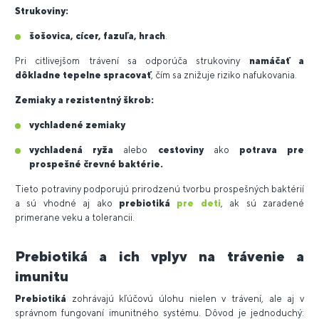
Strukoviny:
šošovica, cícer, fazuľa, hrach
.
Pri citlivejšom trávení sa odporúča strukoviny
namáčať a
dôkladne tepelne spracovať
, čím sa znižuje riziko nafukovania.
Zemiaky a rezistentný škrob:
vychladené zemiaky
vychladená ryža
alebo
cestoviny
ako
potrava pre
prospešné črevné baktérie.
Tieto potraviny podporujú prirodzenú tvorbu prospešných baktérií
a sú vhodné aj ako
prebiotiká
pre deti
, ak sú zaradené
primerane veku a tolerancii.
Prebiotiká a ich vplyv na trávenie a
imunitu
Prebiotiká
zohrávajú kľúčovú úlohu nielen v trávení, ale aj v
správnom fungovaní imunitného systému. Dôvod je jednoduchý: