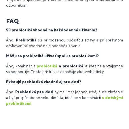
odborníkom.
FAQ
Sú prebiotiká vhodné na každodenné užívanie?
Áno.
Prebiotiká
sú prirodzenou súčasťou stravy a pri správnom
dávkovaní sú vhodné na dlhodobé užívanie.
Môžu sa prebiotiká užívať spolu s probiotikami?
Áno, kombinácia
probiotiká
a prebiotiká
je ideálna a vzájomne
sa podporuje. Tento prístup sa označuje ako synbiotický.
Existujú prebiotiká vhodné aj pre deti?
Áno.
Prebiotiká pre deti
by mali mať jednoduché, čisté zloženie
a byť prispôsobené veku dieťaťa, ideálne v kombinácii
s detskými
probiotikami
.