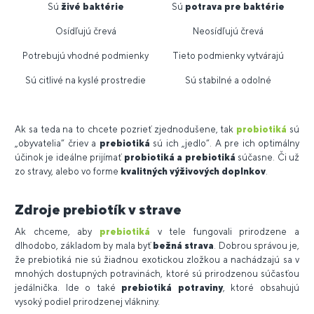
Sú
živé baktérie
Sú
potrava pre baktérie
Osídľujú črevá
Neosídľujú črevá
Potrebujú vhodné podmienky
Tieto podmienky vytvárajú
Sú citlivé na kyslé prostredie
Sú stabilné a odolné
Ak sa teda na to chcete pozrieť zjednodušene, tak
probiotiká
sú
„obyvatelia“ čriev a
prebiotiká
sú ich „jedlo“. A pre ich optimálny
účinok je ideálne prijímať
probiotiká a prebiotiká
súčasne. Či už
zo stravy, alebo vo forme
kvalitných výživových doplnkov
.
Zdroje prebiotík v strave
Ak chceme, aby
prebiotiká
v tele fungovali prirodzene a
dlhodobo, základom by mala byť
bežná strava
. Dobrou správou je,
že prebiotiká nie sú žiadnou exotickou zložkou a nachádzajú sa v
mnohých dostupných potravinách, ktoré sú prirodzenou súčasťou
jedálnička. Ide o také
prebiotiká potraviny
, ktoré obsahujú
vysoký podiel prirodzenej vlákniny.