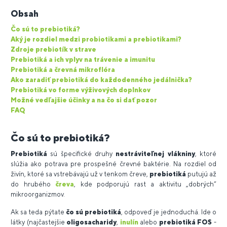
Obsah
Čo sú to prebiotiká?
Aký je rozdiel medzi probiotikami a prebiotikami?
Zdroje prebiotík v strave
Prebiotiká a ich vplyv na trávenie a imunitu
Prebiotiká a črevná mikroflóra
Ako zaradiť prebiotiká do každodenného jedálnička?
Prebiotiká vo forme výživových doplnkov
Možné vedľajšie účinky a na čo si dať pozor
FAQ
Čo sú to prebiotiká?
Prebiotiká
sú špecifické druhy
nestráviteľnej vlákniny
, ktoré
slúžia ako potrava pre prospešné črevné baktérie. Na rozdiel od
živín, ktoré sa vstrebávajú už v tenkom čreve,
prebiotiká
putujú až
do hrubého
čreva
, kde podporujú rast a aktivitu „dobrých“
mikroorganizmov.
Ak sa teda pýtate
čo sú prebiotiká
, odpoveď je jednoduchá. Ide o
látky (najčastejšie
oligosacharidy
,
inulín
alebo
prebiotiká FOS
-