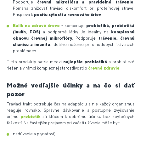
Podporuje
črevnú mikroflóru a pravidelné trávenie
.
Pomáha znižovať tráviaci diskomfort pri proteínovej strave.
Prispieva k
pocitu sýtosti a rovnováhe čriev
.
Balík na zdravé črevo
- kombinuje
probiotiká, prebiotiká
(inulín, FOS)
a podporné látky. Je ideálny na
komplexnú
obnovu črevnej mikroflóry
. Podporuje
trávenie, črevnú
sliznicu a imunitu
. Ideálne riešenie pri dlhodobých tráviacich
problémoch.
Tieto produkty patria medzi
najlepšie prebiotiká
a probiotické
riešenia v rámci komplexnej starostlivosti o
črevné zdravie
.
Možné vedľajšie účinky a na čo si dať
pozor
Tráviaci trakt potrebuje čas na adaptáciu a nie každý organizmus
reaguje rovnako. Správne dávkovanie a postupné zvyšovanie
príjmu
prebiotík
sú kľúčom k dobrému účinku bez zbytočných
ťažkostí. Najčastejším prejavom pri začatí užívania môže byť:
nadúvanie a plynatosť,