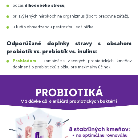
počas
dlhodobého stresu
,
pri zvýšených nárokoch na organizmus (šport, pracovná záťaž),
u ľudí s obmedzenou pestrosťou jedálnička.
Odporúčané doplnky stravy s obsahom
probiotík vs. prebiotík vs. inulínu:
Probiodom
- kombinácia viacerých probiotických kmeňov
doplnená o prebiotickú zložku pre maximálny účinok.