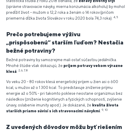
štatistická štúdia z roku 2018 odhalila, že
zdravý životný štýl
(správne stravovacie návyky, mierna konzumácia alkoholu) by mohol
predĺžiť život – mužom o 12,2 roka a ženám o 14 rokov
(pričom
4, 5
priemerná dĺžka života Slovákov v roku 2020 bola 74,3 roka).
Prečo potrebujeme výživu
„prispôsobenú“ starším ľuďom? Nestačia
bežné potraviny?
Bežné potraviny by samozrejme mali ostať súčasťou jedálnička.
Mnohé štúdie však dokazujú, že
príjem potravy vekom výrazne
2, 6, 7, 8
klesá
.
Vo veku 20 - 80 rokov klesá energetický príjem u žien asi o 600
kcal, u mužov až o 1 300 kcal. To predstavuje zníženie príjmu
energie až o 50% - pri takomto poklese neostane organizmus bez
následkov (zníženie kognitívnych a fyzických schopností, zvýšenie
únavy, oslabenie imunity apod.). Je dokázané, že
kvalita života
9,
10
starších priamo súvisí s ich stravovacími návykmi
.
Z uvedených dôvodov môžu byť riešením