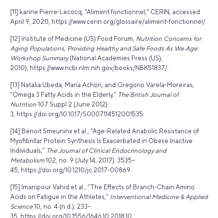
[11] karine Pierre-Lecocq, “Aliment fonctionnel,” CERIN, accessed
April 9, 2020,
https://www.cerin.org/glossaire/aliment-fonctionnel/
.
[12] Institute of Medicine (US) Food Forum,
Nutrition Concerns for
Aging Populations
,
Providing Healthy and Safe Foods As We Age:
Workshop Summary
(National Academies Press (US),
2010),
https://www.ncbi.nlm.nih.gov/books/NBK51837/
.
[13] Natalia Ubeda, María Achón, and Gregorio Varela-Moreiras,
“Omega 3 Fatty Acids in the Elderly,”
The British Journal of
Nutrition
107 Suppl 2 (June 2012):
3,
https://doi.org/10.1017/S0007114512001535
.
[14] Benoit Smeuninx et al., “Age-Related Anabolic Resistance of
Myofibrillar Protein Synthesis Is Exacerbated in Obese Inactive
Individuals,”
The Journal of Clinical Endocrinology and
Metabolism
102, no. 9 (July 14, 2017): 3535–
45,
https://doi.org/10.1210/jc.2017-00869
.
[15] Imanipour Vahid et al., “The Effects of Branch-Chain Amino
Acids on Fatigue in the Athletes,”
Interventional Medicine & Applied
Science
10, no. 4 (n.d.): 233–
35,
https://doi.org/10.1556/1646.10.2018.10
.