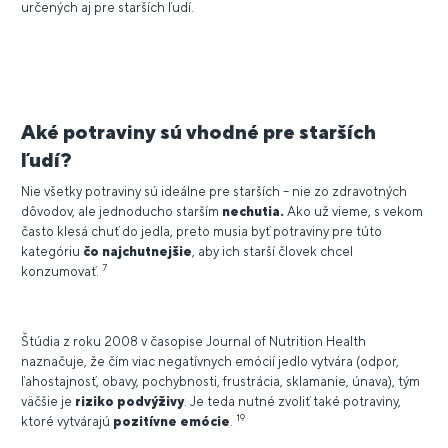
určených aj pre starších ľudí.
Aké potraviny sú vhodné pre starších
ľudí?
Nie všetky potraviny sú ideálne pre starších – nie zo zdravotných
dôvodov, ale jednoducho starším
nechutia.
Ako už vieme, s vekom
často klesá chuť do jedla, preto musia byť potraviny pre túto
kategóriu
čo najchutnejšie
, aby ich starší človek chcel
7
konzumovať.
Štúdia z roku 2008 v časopise Journal of Nutrition Health
naznačuje, že čím viac negatívnych emócií jedlo vytvára (odpor,
ľahostajnosť, obavy, pochybnosti, frustrácia, sklamanie, únava), tým
väčšie je
riziko podvýživy
. Je teda nutné zvoliť také potraviny,
19
ktoré vytvárajú
pozitívne emócie
.