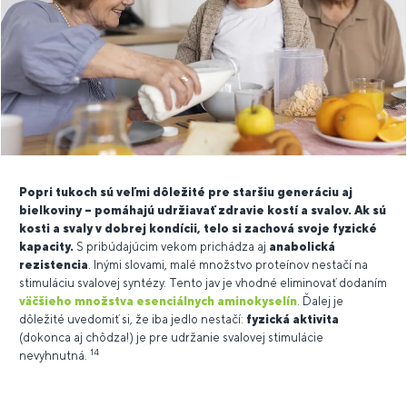
Popri tukoch sú veľmi dôležité pre staršiu generáciu aj
bielkoviny – pomáhajú udržiavať zdravie kostí a svalov. Ak sú
kosti a svaly v dobrej kondícii, telo si zachová svoje fyzické
kapacity.
S pribúdajúcim vekom prichádza aj
anabolická
rezistencia
. Inými slovami, malé množstvo proteínov nestačí na
stimuláciu svalovej syntézy. Tento jav je vhodné eliminovať dodaním
väčšieho množstva esenciálnych aminokyselín
. Ďalej je
dôležité uvedomiť si, že iba jedlo nestačí:
fyzická aktivita
(dokonca aj chôdza!) je pre udržanie svalovej stimulácie
14
nevyhnutná.