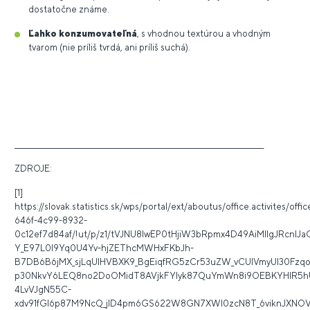
dostatočne známe.
Ľahko konzumovateľná
, s vhodnou textúrou a vhodným
tvarom (nie príliš tvrdá, ani príliš suchá).
__________________________________________________________________________________________
ZDROJE:
[1]
https://slovak.statistics.sk/wps/portal/ext/aboutus/office.activites/off
646f-4c99-8932-
0c12ef7d84af/!ut/p/z1/tVJNU8IwEP0tHjiW3bRpmx4D49AiMIIgJRcn
Y_E97L0I9Yq0U4Yv-hjZEThcMWHxFKbJh-
B7DB6B6jMX_sjLqUIHVBXK9_BgEiqfRG5zCr53uZW_vCUlVmyUI30Fz
p30NkvY6LEQ8no2DoOMidT8AVjkFYlyk87QuYmWn8i9OEBKYHlR5h
4LvVJgN55C-
xdv91fGl6p87M9NcQ_jID4pm6GS622W8GN7XWl0zcN8T_6viknJXNOVpH