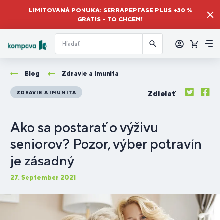
LIMITOVANÁ PONUKA: SERRAPEPTASE PLUS +30 %
GRATIS – TO CHCEM!
Prihlásiť
sa
Košík
Me
Blog
Zdravie a imunita
Zdielať
ZDRAVIE A IMUNITA
Ako sa postarať o výživu
seniorov? Pozor, výber potravín
je zásadný
27. September 2021