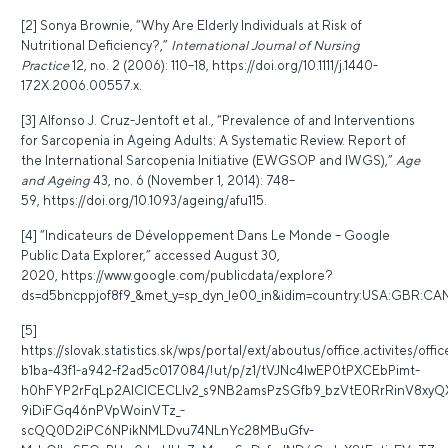
[2] Sonya Brownie, “Why Are Elderly Individuals at Risk of
Nutritional Deficiency?,”
International Journal of Nursing
Practice
12, no. 2 (2006): 110–18,
https://doi.org/10.1111/j.1440-
172X.2006.00557.x
.
[3] Alfonso J. Cruz-Jentoft et al., “Prevalence of and Interventions
for Sarcopenia in Ageing Adults: A Systematic Review. Report of
the International Sarcopenia Initiative (EWGSOP and IWGS),”
Age
and Ageing
43, no. 6 (November 1, 2014): 748–
59,
https://doi.org/10.1093/ageing/afu115
.
[4] “Indicateurs de Développement Dans Le Monde – Google
Public Data Explorer,” accessed August 30,
2020,
https://www.google.com/publicdata/explore?
ds=d5bncppjof8f9_&met_y=sp_dyn_le00_in&idim=country:USA:GBR:CAN&hl
[5]
https://slovak.statistics.sk/wps/portal/ext/aboutus/office.activites/of
b1ba-43f1-a942-f2ad5c017084/!ut/p/z1/tVJNc4IwEP0tPXCEbPimt-
h0hFYP2rFqLp2AIClCECLIv2_s9NB2amsPzSGfb9_bzVtE0RrRinV8xyQ
9iDiFGq46nPVpWoinVTz_-
scQQ0D2iPC6NPikNMLDvu74NLnYc28MBuGfv-