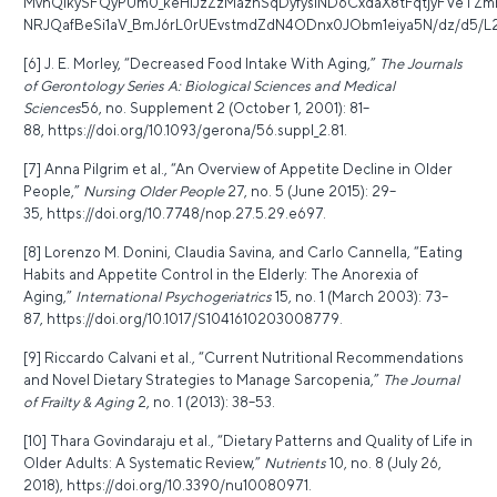
MvhQIkySFQyPUm0_keHlJzZzMaznSqDyfysIND6CxdaX8tFqtjyFVeTZm
NRJQafBeSi1aV_BmJ6rL0rUEvstmdZdN4ODnx0JObm1eiya5N/dz/d5/L
[6] J. E. Morley, “Decreased Food Intake With Aging,”
The Journals
of Gerontology Series A: Biological Sciences and Medical
Sciences
56, no. Supplement 2 (October 1, 2001): 81–
88,
https://doi.org/10.1093/gerona/56.suppl_2.81
.
[7] Anna Pilgrim et al., “An Overview of Appetite Decline in Older
People,”
Nursing Older People
27, no. 5 (June 2015): 29–
35,
https://doi.org/10.7748/nop.27.5.29.e697
.
[8] Lorenzo M. Donini, Claudia Savina, and Carlo Cannella, “Eating
Habits and Appetite Control in the Elderly: The Anorexia of
Aging,”
International Psychogeriatrics
15, no. 1 (March 2003): 73–
87,
https://doi.org/10.1017/S1041610203008779
.
[9] Riccardo Calvani et al., “Current Nutritional Recommendations
and Novel Dietary Strategies to Manage Sarcopenia,”
The Journal
of Frailty & Aging
2, no. 1 (2013): 38–53.
[10] Thara Govindaraju et al., “Dietary Patterns and Quality of Life in
Older Adults: A Systematic Review,”
Nutrients
10, no. 8 (July 26,
2018),
https://doi.org/10.3390/nu10080971
.