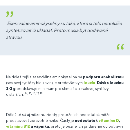
Esenciálne aminokyseliny sú také, ktoré si telo nedokáže
syntetizovať či ukladať. Preto musia byť dodávané
stravou.
Najdôležitejšia esenciálna aminokyselina na
podporu anabolizmu
(svalovej syntézy bielkovín) je predovšetkým
leucín
.
Dávka leucínu
2-3 g
predstavuje minimum pre stimuláciu svalovej syntézy
14, 15, 16, 17, 18
u starších.
Dôležité sú aj mikronutrienty, pretože ich nedostatok môže
predstavovať zdravotné riziko. Častý je
nedostatok
vitamínu D
,
vitamínu B12
a vápnika
, preto je bežné ich pridávanie do potravín