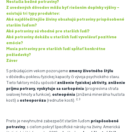
Nestačia bežné potraviny?
Z uvedených dôvodov môžu byť riešením doplnky výživy –
existujú tri typy produktov:
Aké najdôležitejšie živiny obsahujú potraviny prispôsobené
starším ľuďom?
Aké potraviny sú vhodné pre starších ľudí?
Aké potraviny dokážu u starších ľudí vyvolávať pozitívne
emócie?
Musia potraviny pre starších ľudí spĺňať konkrétne
požiadavky?
Záver
S pribúdajúcim vekom pozorujeme
zmeny životného štýlu
v dôsledku poklesu fyzickej kapacity či vývoja psychického stavu.
Tieto faktory môžu spôsobiť
zníženie fyzickej aktivity, zníženie
príjmu potravy, vyskytuje sa sarkopénia
(progresívna strata
svalovej hmoty a funkcie),
osteopénia
(znížená minerálna hustota
2, 3
kostí) a
osteoporóza
(rednutie kostí).
Preto je nevyhnutné zabezpečiť starším ľuďom
prispôsobené
potraviny
, s cieľom pokryť špecifické nároky na živiny. Americká