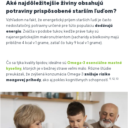
Aké najdôležitejšie živiny obsahujú
potraviny prispôsobené starším ľuďom?
Vzhľadom na fakt, že energetický príjem starších ľudí je často
nedostatočný, potraviny určené pre túto populáciu
dodávajú
energiu
. Zväčša v podobe tukov, keďže práve tuky sú
najenergetickejším makronutrientom (sacharidy a bielkoviny majú
približne 4 kcal v 1 grame, zatiaľ čo tuky 9 kcal v 1 grame).
Čo sa týka kvality lipidov, ideálne sú
Omega-3 esenciálne mastné
kyseliny
, ktorých je v bežnej strave veľmi málo. Rôzne štúdie
preukázali, že zvýšená konzumácia Omega-3
znižuje riziko
9, 12, 13
mozgovej príhody
, ako aj pokles kognitívnych schopností.