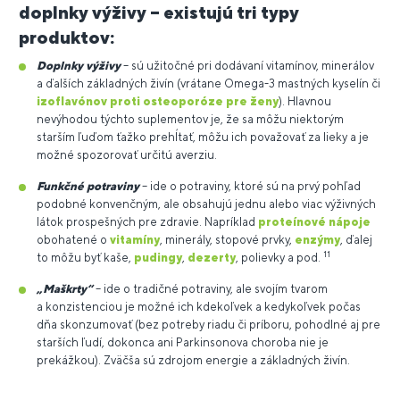
doplnky výživy – existujú tri typy
produktov:
Doplnky výživy
– sú užitočné pri dodávaní vitamínov, minerálov
a ďalších základných živín (vrátane Omega-3 mastných kyselín či
izoflavónov proti osteoporóze pre ženy
). Hlavnou
nevýhodou týchto suplementov je, že sa môžu niektorým
starším ľuďom ťažko prehĺtať, môžu ich považovať za lieky a je
možné spozorovať určitú averziu.
Funkčné potraviny
– ide o potraviny, ktoré sú na prvý pohľad
podobné konvenčným, ale obsahujú jednu alebo viac výživných
látok prospešných pre zdravie. Napríklad
proteínové nápoje
obohatené o
vitamíny
, minerály, stopové prvky,
enzýmy
, ďalej
11
to môžu byť kaše,
pudingy
,
dezerty
, polievky a pod.
„Maškrty“
– ide o tradičné potraviny, ale svojím tvarom
a konzistenciou je možné ich kdekoľvek a kedykoľvek počas
dňa skonzumovať (bez potreby riadu či príboru, pohodlné aj pre
starších ľudí, dokonca ani Parkinsonova choroba nie je
prekážkou). Zväčša sú zdrojom energie a základných živín.