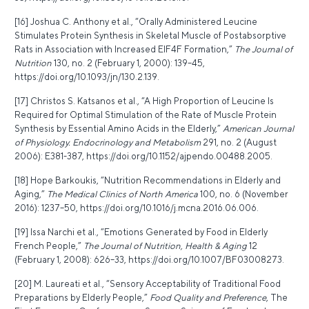
[16] Joshua C. Anthony et al., “Orally Administered Leucine
Stimulates Protein Synthesis in Skeletal Muscle of Postabsorptive
Rats in Association with Increased EIF4F Formation,”
The Journal of
Nutrition
130, no. 2 (February 1, 2000): 139–45,
https://doi.org/10.1093/jn/130.2.139.
[17] Christos S. Katsanos et al., “A High Proportion of Leucine Is
Required for Optimal Stimulation of the Rate of Muscle Protein
Synthesis by Essential Amino Acids in the Elderly,”
American Journal
of Physiology. Endocrinology and Metabolism
291, no. 2 (August
2006): E381-387,
https://doi.org/10.1152/ajpendo.00488.2005
.
[18] Hope Barkoukis, “Nutrition Recommendations in Elderly and
Aging,”
The Medical Clinics of North America
100, no. 6 (November
2016): 1237–50,
https://doi.org/10.1016/j.mcna.2016.06.006
.
[19] Issa Narchi et al., “Emotions Generated by Food in Elderly
French People,”
The Journal of Nutrition, Health & Aging
12
(February 1, 2008): 626–33,
https://doi.org/10.1007/BF03008273
.
[20] M. Laureati et al., “Sensory Acceptability of Traditional Food
Preparations by Elderly People,”
Food Quality and Preference
, The