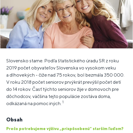
Slovensko starne. Podľa štatistického úradu SR z roku
2019 počet obyvateľov Slovenska vo vysokom veku
a dlhovekých - čiže nad 75 rokov, bol bezmála 350 000.
V roku 2018 počet seniorov prvýkrát prevýšil počet detí
do 14 rokov. Časť týchto seniorov žije v domovoch pre
dôchodcov, väčšina tejto populácie zostáva doma,
1
odkázaná na pomoc iných.
Obsah
Prečo potrebujeme výživu „prispôsobenú“ starším ľuďom?