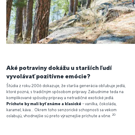
Aké potraviny dokážu u starších ľudí
vyvolávať pozitívne emócie?
Štúdia z roku 2006 dokazuje, že staršia generácia obľubuje jedlá,
ktoré pozná, s tradičným spôsobom prípravy. Zabudnime teda na
komplikované spôsoby prípravy a netradičné exotické jedlá.
Príchute by mali byť známe a klasické
– vanilka, čokoláda,
karamel, káva... Okrem toho senzorické schopnosti sa vekom
20
oslabujú, vhodnejšie sú preto výraznejšie príchute a vône.