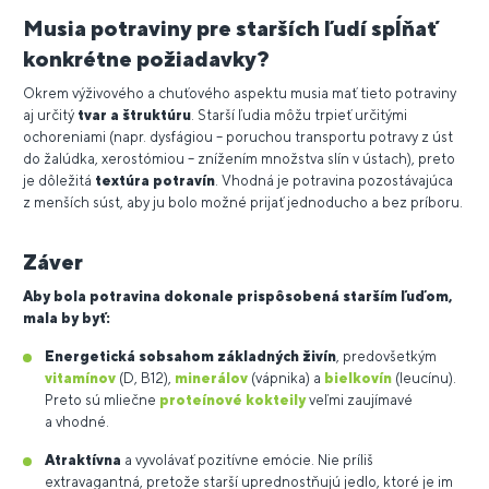
Musia potraviny pre starších ľudí spĺňať
konkrétne požiadavky?
Okrem výživového a chuťového aspektu musia mať tieto potraviny
aj určitý
tvar a štruktúru
. Starší ľudia môžu trpieť určitými
ochoreniami (napr. dysfágiou – poruchou transportu potravy z úst
do žalúdka, xerostómiou – znížením množstva slín v ústach), preto
je dôležitá
textúra potravín
. Vhodná je potravina pozostávajúca
z menších súst, aby ju bolo možné prijať jednoducho a bez príboru.
Záver
Aby bola potravina dokonale prispôsobená starším ľuďom,
mala by byť:
Energetická
s
obsahom základných živín
, predovšetkým
vitamínov
(D, B12),
minerálov
(vápnika) a
bielkovín
(leucínu).
Preto sú mliečne
proteínové kokteily
veľmi zaujímavé
a vhodné.
Atraktívna
a vyvolávať pozitívne emócie. Nie príliš
extravagantná, pretože starší uprednostňujú jedlo, ktoré je im