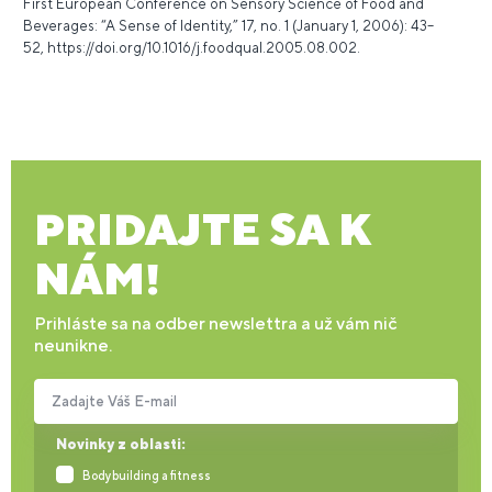
First European Conference on Sensory Science of Food and
Beverages: “A Sense of Identity,” 17, no. 1 (January 1, 2006): 43–
52,
https://doi.org/10.1016/j.foodqual.2005.08.002
.
PRIDAJTE SA K
NÁM!
Prihláste sa na odber newslettra a už vám nič
neunikne.
Zadajte Váš E-mail
Novinky z oblasti:
Bodybuilding a fitness