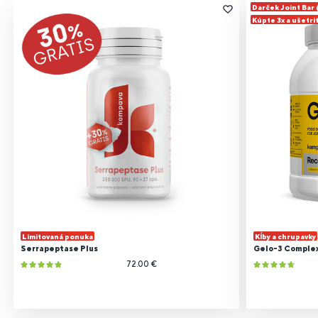
Darček Joint Bar
Kúpte 3x a ušetri
Limitovaná ponuka
Kĺby a chrupavky
Serrapeptase Plus
Gelo-3 Comple
72.00 €