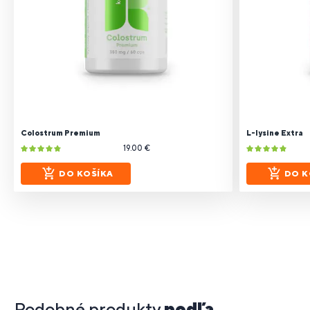
Colostrum Premium
L-lysine Extra
19.00 €
DO KOŠÍKA
DO K
Podobné produkty
podľa