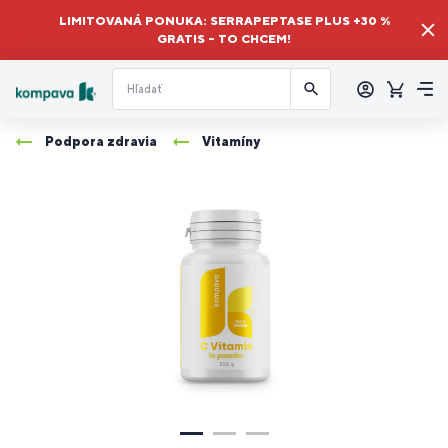
LIMITOVANÁ PONUKA: SERRAPEPTASE PLUS +30 %
GRATIS – TO CHCEM!
Prihlásiť
sa
Košík
Me
Podpora zdravia
Vitamíny