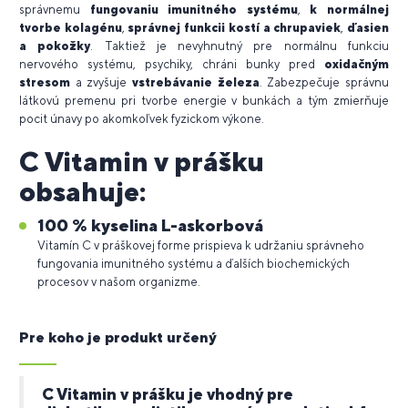
správnemu
fungovaniu imunitného systému
,
k normálnej
tvorbe kolagénu
,
správnej funkcii kostí a chrupaviek
,
ďasien
a pokožky
. Taktiež je nevyhnutný pre normálnu funkciu
nervového systému, psychiky, chráni bunky pred
oxidačným
stresom
a zvyšuje
vstrebávanie železa
. Zabezpečuje správnu
látkovú premenu pri tvorbe energie v bunkách a tým zmierňuje
pocit únavy po akomkoľvek fyzickom výkone.
C Vitamin v prášku
obsahuje:
100 % kyselina L-askorbová
Vitamín C v práškovej forme prispieva k udržaniu správneho
fungovania imunitného systému a ďalších biochemických
procesov v našom organizme.
Pre koho je produkt určený
C Vitamin v prášku je vhodný pre