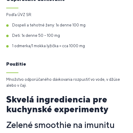
Podľa ÚVZ SR:
Dospelí a tehotné ženy: 1x denne 100 mg
Deti: 1x denne 50 – 100 mg
1 odmerka/1 mokka lyžička = cca 1000 mg
Použitie
Množstvo odporúčaného dávkovania rozpustiť vo vode, v džúse
alebo v čaji.
Skvelá ingrediencia pre
kuchynské experimenty
Zelené smoothie na imunitu