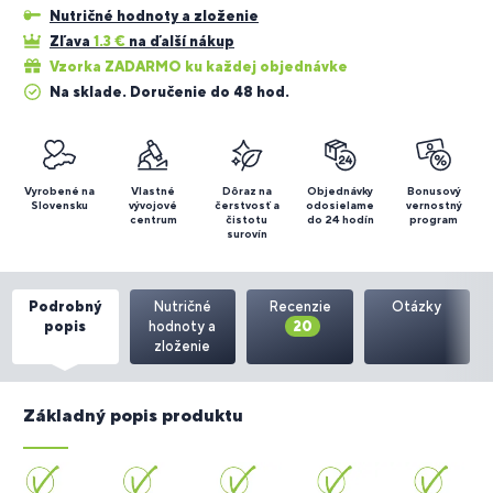
Nutričné hodnoty a zloženie
Zľava
1.3
€
na ďalší nákup
Vzorka ZADARMO ku každej objednávke
Na sklade. Doručenie do 48 hod.
Vyrobené na
Vlastné
Dôraz na
Objednávky
Bonusový
Slovensku
vývojové
čerstvosť a
odosielame
vernostný
centrum
čistotu
do 24 hodín
program
surovín
Podrobný
Nutričné
Recenzie
Otázky
popis
hodnoty a
20
zloženie
Základný popis produktu