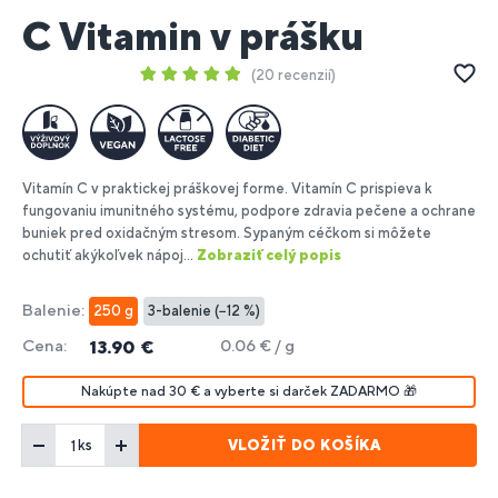
C Vitamin v prášku
20 recenzií
Vitamín C v praktickej práškovej forme. Vitamín C prispieva k
fungovaniu imunitného systému, podpore zdravia pečene a ochrane
buniek pred oxidačným stresom. Sypaným céčkom si môžete
ochutiť akýkoľvek nápoj...
Zobraziť celý popis
Balenie:
250 g
3-balenie (−12 %)
Cena:
0.06 € / g
13.90 €
Nakúpte nad 30 € a vyberte si darček ZADARMO 🎁
VLOŽIŤ DO KOŠÍKA
ks