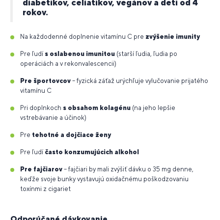
diabetikov, celiatikov, vegánov a deti od 4
rokov.
Na každodenné doplnenie vitamínu C pre
zvýšenie imunity
Pre ľudí
s oslabenou imunitou
(starší ľudia, ľudia po
operáciách a v rekonvalescencii)
Pre športovcov
– fyzická záťaž urýchľuje vylučovanie prijatého
vitamínu C
Pri doplnkoch
s obsahom kolagénu
(na jeho lepšie
vstrebávanie a účinok)
Pre
tehotné a dojčiace ženy
Pre ľudí
často konzumujúcich alkohol
Pre fajčiarov
– fajčiari by mali zvýšiť dávku o 35 mg denne,
keďže svoje bunky vystavujú oxidačnému poškodzovaniu
toxínmi z cigariet
Odporúčané dávkovanie