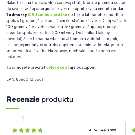
Nalaďte sa na tropickú vlnu čerstvej chuti, ktorá je priamou cestou
do sveta sviežej energie. Zároveň nakopnite svoju imunitu pridaním
1 odmerky
C Vitamínu v prášku
do tohto lahodného smoothie
spolu s 1 grepom, 1 jablkom, 4 cm čerstvého zázvoru. Ďalej načistite
100 gramov čerstvého ananásu, 50 gramov ošúpanej uhorky
a všetko spolu zmixujte s 200 ml vody. Do hladka. Dalo by sa
povedať, že je to riadna vitamínová bomba a v období chrípok,
oslabenej imunity, či potreby doplnenia vitamínov do tela, je toto
smoothie skvelá voľba. Na zdravie, nech vám chutí a nech vás
nakopne.
Tu si môžete prečítať
celý recept
aj s postupom.
EAN: 8586011215661
Recenzie
produktu
5
5
4. február 2022