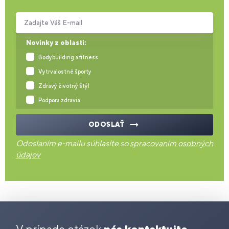
Zadajte Váš E-mail
Novinky z oblasti:
Bodybuilding a fitness
Vytrvalostné športy
Zdravý životný štýl
Podpora zdravia
ODOSLAŤ
Odoslaním e-mailu súhlasíte so
spracovaním osobných
údajov