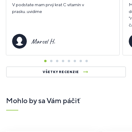
hviezdičiek
h
V podstate mam prvý krat C vitamín v
M
prasku..uvidime
d
"
č
d
G
Marcel H.
VŠETKY RECENZIE
Mohlo by sa Vám páčiť