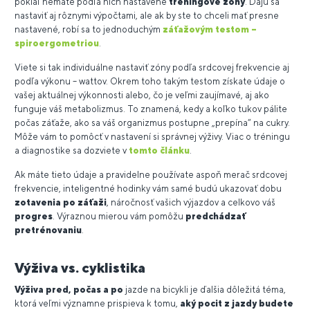
pokiaľ nemáte podľa nich nastavené
tréningové zóny
. Dajú sa
nastaviť aj rôznymi výpočtami, ale ak by ste to chceli mať presne
nastavené, robí sa to jednoduchým
záťažovým testom –
spiroergometriou
.
Viete si tak individuálne nastaviť zóny podľa srdcovej frekvencie aj
podľa výkonu – wattov. Okrem toho takým testom získate údaje o
vašej aktuálnej výkonnosti alebo, čo je veľmi zaujímavé, aj ako
funguje váš metabolizmus. To znamená, kedy a koľko tukov pálite
počas záťaže, ako sa váš organizmus postupne „prepína“ na cukry.
Môže vám to pomôcť v nastavení si správnej výživy. Viac o tréningu
a diagnostike sa dozviete v
tomto článku
.
Ak máte tieto údaje a pravidelne používate aspoň merač srdcovej
frekvencie, inteligentné hodinky vám samé budú ukazovať dobu
zotavenia po záťaži
, náročnosť vašich výjazdov a celkovo váš
progres
. Výraznou mierou vám pomôžu
predchádzať
pretrénovaniu
.
Výživa vs. cyklistika
Výživa pred, počas a po
jazde na bicykli je ďalšia dôležitá téma,
ktorá veľmi významne prispieva k tomu,
aký pocit z jazdy budete