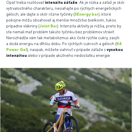
Opäť treba rozlišovať
intenzitu záťaže
. Ak je nízka a záťaž je skôr
vytrvalostného charakteru, nesiahajte po rýchlych energetických
géloch, ale dajte si skôr rôzne tyčinky (
3Energy bar
), ktoré
pokojne môžu obsahovať aj menšie množstvo bielkovín, tukov,
prípadne vlákniny (
Joint Bar
). Intenzita aktivity je nižšia, preto by
ste nemali mať problém takúto tyčinku bez problémov stráviť.
Nerozhádže vám tak metabolizmus ako čisté rýchle cukry, zasýti
a dodá energiu na dlhšiu dobu. Po rýchlych cukroch a géloch (
K4
Power Gel
), naopak, môžete siahnuť v prípade záťaže s
vysokou
intenzitou
alebo v prípade akútneho nedostatku energie.