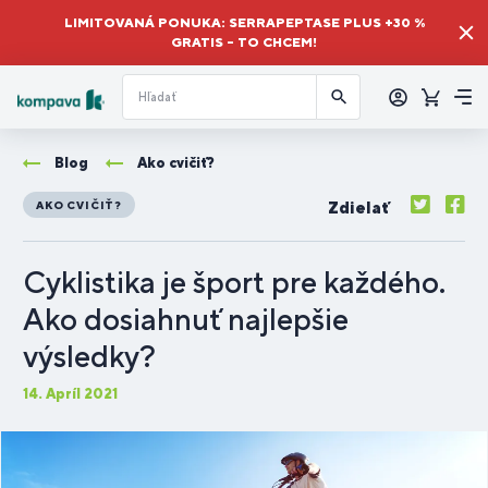
LIMITOVANÁ PONUKA: SERRAPEPTASE PLUS +30 %
GRATIS – TO CHCEM!
Prihlásiť
sa
Košík
Me
Blog
Ako cvičiť?
Zdielať
AKO CVIČIŤ?
Cyklistika je šport pre každého.
Ako dosiahnuť najlepšie
výsledky?
14. Apríl 2021