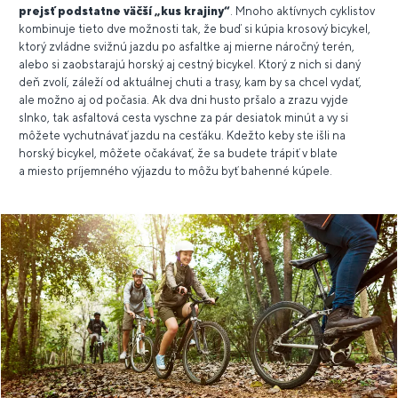
prejsť podstatne väčší „kus krajiny“
. Mnoho aktívnych cyklistov
kombinuje tieto dve možnosti tak, že buď si kúpia krosový bicykel,
ktorý zvládne svižnú jazdu po asfaltke aj mierne náročný terén,
alebo si zaobstarajú horský aj cestný bicykel. Ktorý z nich si daný
deň zvolí, záleží od aktuálnej chuti a trasy, kam by sa chcel vydať,
ale možno aj od počasia. Ak dva dni husto pršalo a zrazu vyjde
slnko, tak asfaltová cesta vyschne za pár desiatok minút a vy si
môžete vychutnávať jazdu na cesťáku. Kdežto keby ste išli na
horský bicykel, môžete očakávať, že sa budete trápiť v blate
a miesto príjemného výjazdu to môžu byť bahenné kúpele.