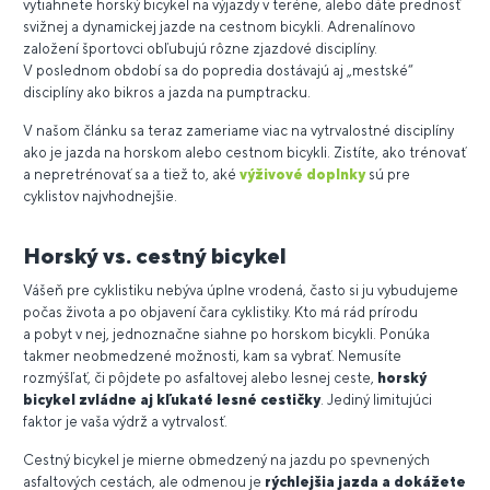
vytiahnete horský bicykel na výjazdy v teréne, alebo dáte prednosť
svižnej a dynamickej jazde na cestnom bicykli. Adrenalínovo
založení športovci obľubujú rôzne zjazdové disciplíny.
V poslednom období sa do popredia dostávajú aj „mestské“
disciplíny ako bikros a jazda na pumptracku.
V našom článku sa teraz zameriame viac na vytrvalostné disciplíny
ako je jazda na horskom alebo cestnom bicykli. Zistíte, ako trénovať
a nepretrénovať sa a tiež to, aké
výživové doplnky
sú pre
cyklistov najvhodnejšie.
Horský vs. cestný bicykel
Vášeň pre cyklistiku nebýva úplne vrodená, často si ju vybudujeme
počas života a po objavení čara cyklistiky. Kto má rád prírodu
a pobyt v nej, jednoznačne siahne po horskom bicykli. Ponúka
takmer neobmedzené možnosti, kam sa vybrať. Nemusíte
rozmýšľať, či pôjdete po asfaltovej alebo lesnej ceste,
horský
bicykel zvládne aj kľukaté lesné cestičky
. Jediný limitujúci
faktor je vaša výdrž a vytrvalosť.
Cestný bicykel je mierne obmedzený na jazdu po spevnených
asfaltových cestách, ale odmenou je
rýchlejšia jazda a dokážete