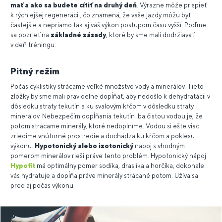
mať a ako sa budete cítiť na druhý deň
. Výrazne môže prispieť
k rýchlejšej regenerácii, čo znamená, že vaše jazdy môžu byť
častejšie a nepriamo tak aj váš výkon postupom času vyšší. Poďme
sa pozrieť na
základné zásady
, ktoré by sme mali dodržiavať
v deň tréningu:
Pitný režim
Počas cyklistiky strácame veľké množstvo vody a minerálov. Tieto
zložky by sme mali pravidelne dopĺňať, aby nedošlo k dehydratácii v
dôsledku straty tekutín a ku svalovým kŕčom v dôsledku straty
minerálov. Nebezpečím dopĺňania tekutín iba čistou vodou je, že
potom strácame minerály, ktoré nedoplníme. Vodou si ešte viac
zriedime vnútorné prostredie a dochádza ku kŕčom a poklesu
výkonu.
Hypotonický alebo izotonický
nápoj s vhodným
pomerom minerálov rieši práve tento problém. Hypotonický nápoj
Hypofit
má optimálny pomer sodíka, draslíka a horčíka, dokonale
vás hydratuje a dopĺňa práve minerály strácané potom. Užíva sa
pred aj počas výkonu.