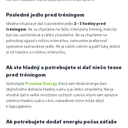
Posledné jedlo pred tréningom
Ideálna situácia je dať si posledné jedlo
2 - 3 hodiny pred
tréningom
. Ak sa chystáme na ťažší, intenzívny tréning, malo by
byť viac sacharidové a ľahko stráviteľné. Ak sa chystáme na
pohodový výjazd s nižšou intenzitou, nemusíme preferovať
vyslovene sacharidové jedlo. Ak je naším cieľom aj páliť tuky, dobré
je ísť nalačno a s nízkou intenzitou.
Ak ste hladný a potrebujete si dať niečo tesne
pred tréningom
Vyskúšajte
Premium Energy
, ktorý vám dodá energiu bez
zbytočného dvíhania hladiny cukru a je ľahko stráviteľný. Nie je
vhodné dať si veľké množstvo rýchlych cukrov, ktoré vám výrazne
zdvihnú hladinu cukru v krvi, následkom čoho môže dôjsť
k hypoglykémii.
Ak potrebujete dodať energiu počas záťaže