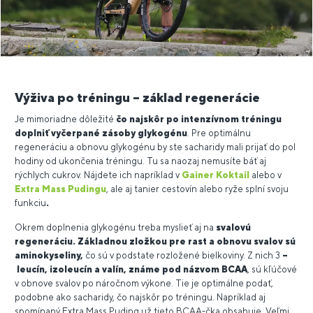
Výživa po tréningu – základ regenerácie
Je mimoriadne dôležité
čo najskôr po intenzívnom tréningu
doplniť vyčerpané zásoby glykogénu
. Pre optimálnu
regeneráciu a obnovu glykogénu by ste sacharidy mali prijať do pol
hodiny od ukončenia tréningu. Tu sa naozaj nemusíte báť aj
rýchlych cukrov. Nájdete ich napríklad v
Gainer Koktail
alebo v
Extra Mass Pudingu
, ale aj tanier cestovín alebo ryže splní svoju
funkciu
.
Okrem doplnenia glykogénu treba myslieť aj na
svalovú
regeneráciu. Základnou zložkou pre rast a obnovu svalov sú
aminokyseliny
,
čo sú v podstate rozložené bielkoviny. Z nich 3
–
leucín, izoleucín a valín, známe pod názvom BCAA
, sú kľúčové
v obnove svalov po náročnom výkone. Tie je optimálne podať,
podobne ako sacharidy, čo najskôr po tréningu. Napríklad aj
spomínaný Extra Mass Puding už tieto BCAA-čka obsahuje. Veľmi