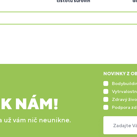
čistotu surovín
d
NOVINKY Z OB
Bodybuildin
Vytrvalostn
 K NÁM!
Zdravý živo
Podpora zd
 a už vám nič neunikne.
Zadajte Vá