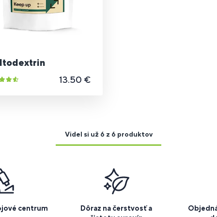
ltodextrin
13.50 €
Videl si už 6 z 6 produktov
ojové centrum
Dôraz na čerstvosť a
Objedná