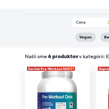
Doplnky
Pre ľudí s
D
Športové
Longevity
P
stravy na
laktózovou
Vy
Di
st
Cena
nápoje
(dlhovekosť)
ce
cvičenie
intoleranciou
pr
Vegan
Be
D
Podpora
Doplnky
P
st
pamäte a
stravy pre
p
v
sústredenia
začiatočníkov
Našli sme
6 produktov
v kategórii: 
a
Darček Pre-Workout SHOT!
Kúpte 