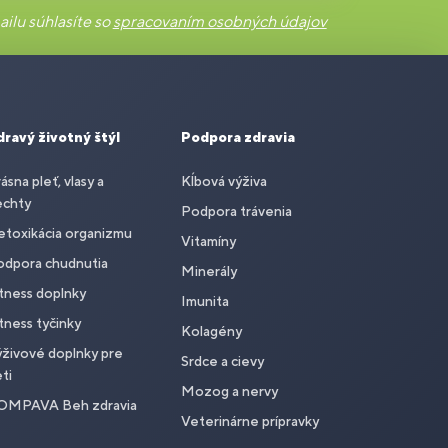
ilu súhlasíte so
spracovaním osobných údajov
dravý životný štýl
Podpora zdravia
ásna pleť, vlasy a
Kĺbová výživa
echty
Podpora trávenia
toxikácia organizmu
Vitamíny
odpora chudnutia
Minerály
tness doplnky
Imunita
tness tyčinky
Kolagény
živové doplnky pre
Srdce a cievy
ti
Mozog a nervy
OMPAVA Beh zdravia
Veterinárne prípravky