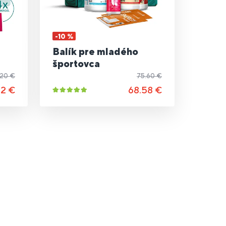
-10 %
Balík pre mladého
športovca
.20 €
75.60 €
42 €
68.58 €