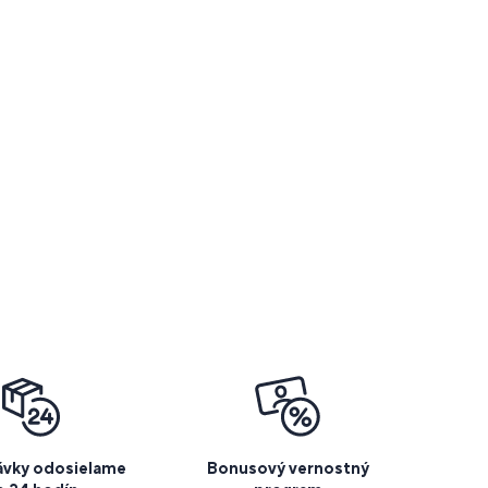
vky odosielame
Bonusový vernostný