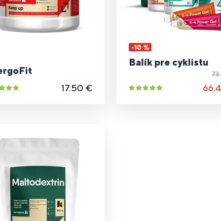
-10 %
Balík pre cyklistu
ergoFit
73
17.50 €
66.