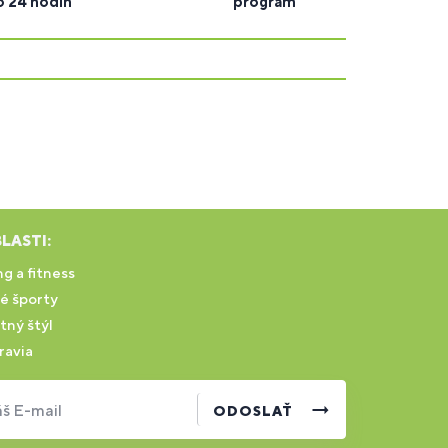
o 24 hodín
program
LASTI:
g a fitness
é športy
tný štýl
ravia
š E-mail
ODOSLAŤ