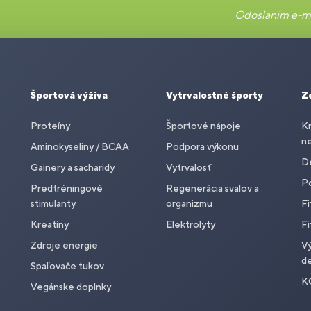
Odoslaním e-ma
Športová výživa
Vytrvalostné športy
Z
Proteíny
Športové nápoje
Kr
n
Aminokyseliny / BCAA
Podpora výkonu
De
Gainery a sacharidy
Vytrvalosť
P
Predtréningové
Regenerácia svalov a
stimulanty
organizmu
Fi
Kreatíny
Elektrolyty
Fi
Zdroje energie
Vý
de
Spaľovače tukov
K
Vegánske doplnky