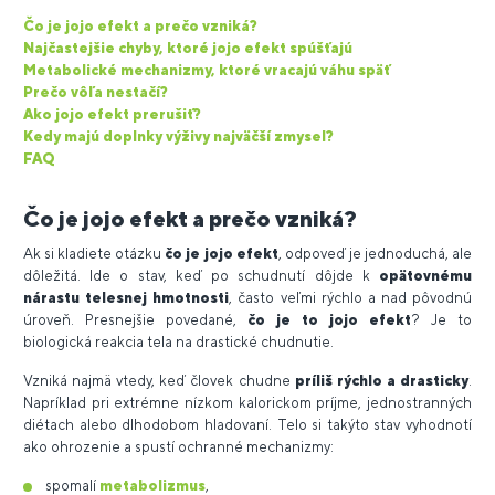
Čo je jojo efekt a prečo vzniká?
Najčastejšie chyby, ktoré jojo efekt spúšťajú
Metabolické mechanizmy, ktoré vracajú váhu späť
Prečo vôľa nestačí?
Ako jojo efekt prerušiť?
Kedy majú doplnky výživy najväčší zmysel?
FAQ
Čo je jojo efekt a prečo vzniká?
Ak si kladiete otázku
čo je jojo efekt
, odpoveď je jednoduchá, ale
dôležitá. Ide o stav, keď po schudnutí dôjde k
opätovnému
nárastu telesnej hmotnosti
, často veľmi rýchlo a nad pôvodnú
úroveň. Presnejšie povedané,
čo je to jojo efekt
? Je to
biologická reakcia tela na drastické chudnutie.
Vzniká najmä vtedy, keď človek chudne
príliš rýchlo a drasticky
.
Napríklad pri extrémne nízkom kalorickom príjme, jednostranných
diétach alebo dlhodobom hladovaní. Telo si takýto stav vyhodnotí
ako ohrozenie a spustí ochranné mechanizmy:
spomalí
metabolizmus
,