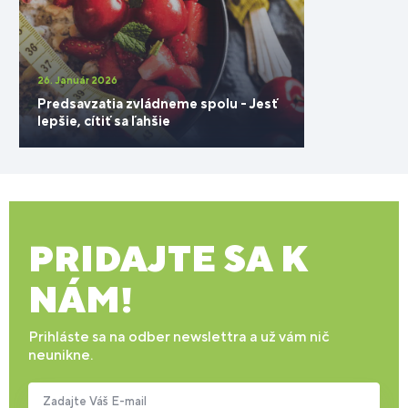
26. Január 2026
Predsavzatia zvládneme spolu - Jesť
lepšie, cítiť sa ľahšie
PRIDAJTE SA K
NÁM!
Prihláste sa na odber newslettra a už vám nič
neunikne.
Zadajte Váš E-mail