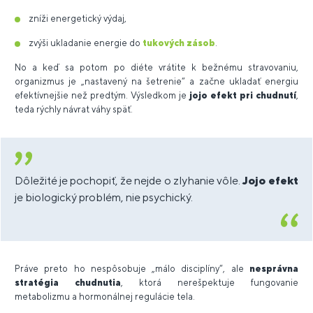
zníži energetický výdaj,
zvýši ukladanie energie do
tukových zásob
.
No a keď sa potom po diéte vrátite k bežnému stravovaniu,
organizmus je „nastavený na šetrenie“ a začne ukladať energiu
efektívnejšie než predtým. Výsledkom je
jojo efekt pri chudnutí
,
teda rýchly návrat váhy späť.
Dôležité je pochopiť, že nejde o zlyhanie vôle.
Jojo efekt
je biologický problém, nie psychický.
Práve preto ho nespôsobuje „málo disciplíny“, ale
nesprávna
stratégia chudnutia
, ktorá nerešpektuje fungovanie
metabolizmu a hormonálnej regulácie tela.