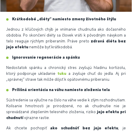
Krátkodobé „diéty“ namiesto zmeny životného štýlu
Jednou z kľúčových chýb je vnímanie chudnutia ako dočasného
obdobia. Po skončení diéty sa človek vráti k pôvodným návykom a
telo reaguje rýchlym priberaním. Práve preto
zdravá diéta bez
jojo efektu
nemôže byť krátkodobá.
Ignorovanie regenerácie a spánku
Nedostatok spánku a chronický stres zvyšujú hladinu kortizolu,
ktorý podporuje ukladanie
tuku
a zvyšuje chuť do jedla. Aj pri
„správnej“ strave tak môže dôjsť k opätovnému priberaniu.
Prílišná orientácia na váhu namiesto zloženia tela
Sústredenie sa výlučne na číslo na váhe vedie k zlým rozhodnutiam.
Kolísanie hmotnosti je prirodzené, no ak chudnutie nie je
sprevádzané zlepšením telesného zloženia, riziko
jojo efektu pri
chudnutí
výrazne rastie.
Ak chcete pochopiť
ako schudnúť bez jojo efektu
, je