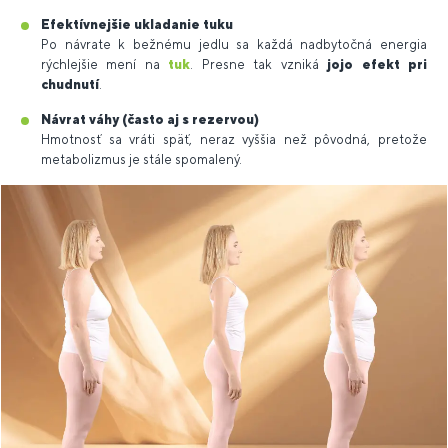
Efektívnejšie ukladanie tuku
Po návrate k bežnému jedlu sa každá nadbytočná energia
rýchlejšie mení na
tuk
. Presne tak vzniká
jojo efekt pri
chudnutí
.
Návrat váhy (často aj s rezervou)
Hmotnosť sa vráti späť, neraz vyššia než pôvodná, pretože
metabolizmus je stále spomalený.