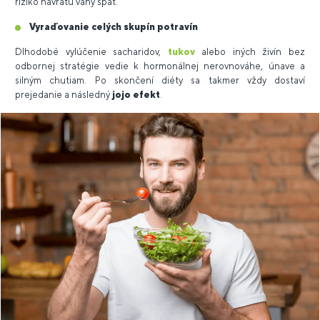
riziko návratu váhy späť.
Vyraďovanie celých skupín potravín
Dlhodobé vylúčenie sacharidov,
tukov
alebo iných živín bez
odbornej stratégie vedie k hormonálnej nerovnováhe, únave a
silným chutiam. Po skončení diéty sa takmer vždy dostaví
prejedanie a následný
jojo efekt
.