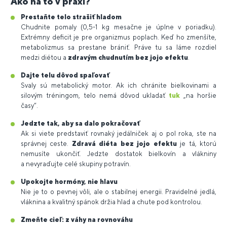
Ako na to v praxi?
Prestaňte telo strašiť hladom
Chudnite pomaly (0,5-1 kg mesačne je úplne v poriadku).
Extrémny deficit je pre organizmus poplach. Keď ho zmenšíte,
metabolizmus sa prestane brániť. Práve tu sa láme rozdiel
medzi diétou a
zdravým chudnutím bez jojo efektu
.
Dajte telu dôvod spaľovať
Svaly sú metabolický motor. Ak ich chránite bielkovinami a
silovým tréningom, telo nemá dôvod ukladať
tuk
„na horšie
časy“.
Jedzte tak, aby sa dalo pokračovať
Ak si viete predstaviť rovnaký jedálniček aj o pol roka, ste na
správnej ceste.
Zdravá diéta bez jojo efektu
je tá, ktorú
nemusíte ukončiť. Jedzte dostatok bielkovín a vlákniny
a nevyraďujte celé skupiny potravín.
Upokojte hormóny, nie hlavu
Nie je to o pevnej vôli, ale o stabilnej energii. Pravidelné jedlá,
vláknina a kvalitný spánok držia hlad a chute pod kontrolou.
Zmeňte cieľ: z váhy na rovnováhu