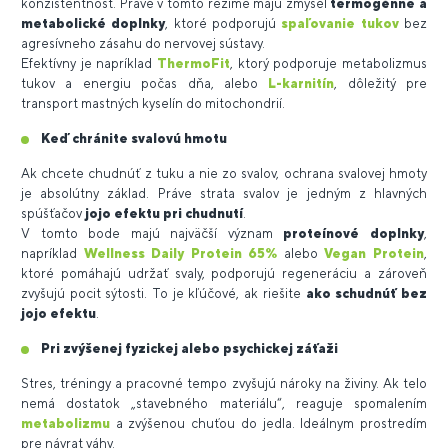
konzistentnosť. Práve v tomto režime majú zmysel
termogénne a
metabolické doplnky
, ktoré podporujú
spaľovanie tukov
bez
agresívneho zásahu do nervovej sústavy.
Efektívny je napríklad
ThermoFit
, ktorý podporuje metabolizmus
tukov a energiu počas dňa, alebo
L-karnitín
, dôležitý pre
transport mastných kyselín do mitochondrií.
Keď chránite svalovú hmotu
Ak chcete chudnúť z tuku a nie zo svalov, ochrana svalovej hmoty
je absolútny základ. Práve strata svalov je jedným z hlavných
spúšťačov
jojo efektu pri chudnutí
.
V tomto bode majú najväčší význam
proteínové doplnky
,
napríklad
Wellness Daily Protein 65%
alebo
Vegan Protein
,
ktoré pomáhajú udržať svaly, podporujú regeneráciu a zároveň
zvyšujú pocit sýtosti. To je kľúčové, ak riešite
ako schudnúť bez
jojo efektu
.
Pri zvýšenej fyzickej alebo psychickej záťaži
Stres, tréningy a pracovné tempo zvyšujú nároky na živiny. Ak telo
nemá dostatok „stavebného materiálu“, reaguje spomalením
metabolizmu
a zvýšenou chuťou do jedla. Ideálnym prostredím
pre návrat váhy.