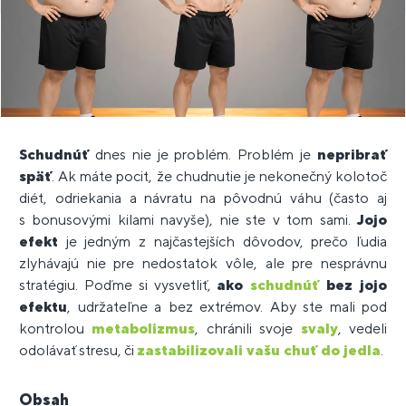
Schudnúť
dnes nie je problém. Problém je
nepribrať
späť
. Ak máte pocit, že chudnutie je nekonečný kolotoč
diét, odriekania a návratu na pôvodnú váhu (často aj
s bonusovými kilami navyše), nie ste v tom sami.
Jojo
efekt
je jedným z najčastejších dôvodov, prečo ľudia
zlyhávajú nie pre nedostatok vôle, ale pre nesprávnu
stratégiu. Poďme si vysvetliť,
ako
schudnúť
bez jojo
efektu
, udržateľne a bez extrémov. Aby ste mali pod
kontrolou
metabolizmus
, chránili svoje
svaly
, vedeli
odolávať stresu, či
zastabilizovali vašu chuť do jedla
.
Obsah