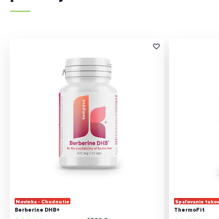
Novinka - Chudnutie
Spaľovanie tuko
Berberine DHB+
ThermoFit