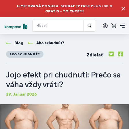
LIMITOVANÁ PONUKA: SERRAPEPTASE PLUS +30 %
GRATIS – TO CHCEM!
Prihlásiť
sa
Košík
Me
Blog
Ako schudnúť?
Zdielať
AKO SCHUDNÚŤ?
Jojo efekt pri chudnutí: Prečo sa
váha vždy vráti?
29. Január 2026