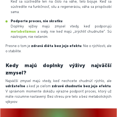
Keď sa sústredíte len na číslo na váhe, telo bojuje. Keď sa
sústredíte na funkčnosť, silu a regeneráciu, váha sa prispôsobí
sama.
Podporte proces, nie skratku
Doplnky výživy majú zmysel vtedy, keď podporujú
metabolizmus
a svaly, nie keď majú „zrýchliť chudnutie“. Sú
nástrojom, nie riešením.
Presne o tom je
zdravá diéta bez jojo efektu
. Nie o rýchlosti, ale
o stabilite.
Kedy majú doplnky výživy najväčší
zmysel?
Najväčší zmysel majú vtedy, keď nechcete chudnúť rýchlo, ale
udržateľne
a keď je cieľom
zdravé chudnutie bez jojo efektu
.
V správnom momente dokážu výrazne podporiť proces, ktorý už
máte rozumne nastavený. Bez stresu pre telo a bez metabolických
výkyvov.