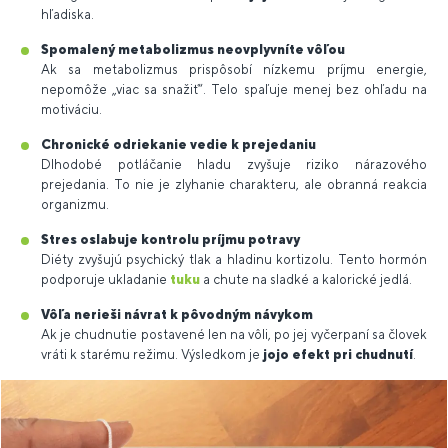
hľadiska.
Spomalený metabolizmus neovplyvníte vôľou
Ak sa metabolizmus prispôsobí nízkemu príjmu energie,
nepomôže „viac sa snažiť“. Telo spaľuje menej bez ohľadu na
motiváciu.
Chronické odriekanie vedie k prejedaniu
Dlhodobé potláčanie hladu zvyšuje riziko nárazového
prejedania. To nie je zlyhanie charakteru, ale obranná reakcia
organizmu.
Stres oslabuje kontrolu príjmu potravy
Diéty zvyšujú psychický tlak a hladinu kortizolu. Tento hormón
podporuje ukladanie
tuku
a chute na sladké a kalorické jedlá.
Vôľa nerieši návrat k pôvodným návykom
Ak je chudnutie postavené len na vôli, po jej vyčerpaní sa človek
vráti k starému režimu. Výsledkom je
jojo efekt pri chudnutí
.