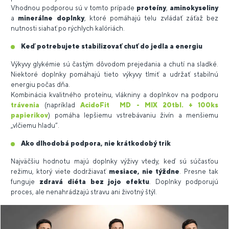
Vhodnou podporou sú v tomto prípade
proteíny
,
aminokyseliny
a
minerálne doplnky
, ktoré pomáhajú telu zvládať záťaž bez
nutnosti siahať po rýchlych kalóriách.
Keď potrebujete stabilizovať chuť do jedla a energiu
Výkyvy glykémie sú častým dôvodom prejedania a chutí na sladké.
Niektoré doplnky pomáhajú tieto výkyvy tlmiť a udržať stabilnú
energiu počas dňa.
Kombinácia kvalitného proteínu, vlákniny a doplnkov na podporu
trávenia
(napríklad
AcidoFit MD - MIX 20tbl. + 100ks
papierikov
) pomáha lepšiemu vstrebávaniu živín a menšiemu
„vlčiemu hladu“.
Ako dlhodobá podpora, nie krátkodobý trik
Najväčšiu hodnotu majú doplnky výživy vtedy, keď sú súčasťou
režimu, ktorý viete dodržiavať
mesiace, nie týždne
. Presne tak
funguje
zdravá diéta bez jojo efektu
. Doplnky podporujú
proces, ale nenahrádzajú stravu ani životný štýl.