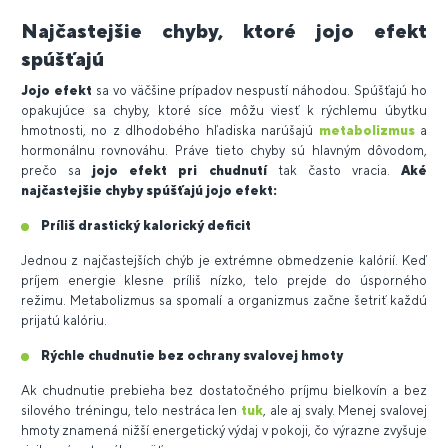
Najčastejšie chyby, ktoré jojo efekt
spúšťajú
Jojo efekt
sa vo väčšine prípadov nespustí náhodou. Spúšťajú ho
opakujúce sa chyby, ktoré síce môžu viesť k rýchlemu úbytku
hmotnosti, no z dlhodobého hľadiska narúšajú
metabolizmus
a
hormonálnu rovnováhu. Práve tieto chyby sú hlavným dôvodom,
prečo sa
jojo efekt pri chudnutí
tak často vracia.
Aké
najčastejšie chyby spúšťajú jojo efekt:
Príliš drastický kalorický deficit
Jednou z najčastejších chýb je extrémne obmedzenie kalórií. Keď
príjem energie klesne príliš nízko, telo prejde do úsporného
režimu. Metabolizmus sa spomalí a organizmus začne šetriť každú
prijatú kalóriu.
Rýchle chudnutie bez ochrany svalovej hmoty
Ak chudnutie prebieha bez dostatočného príjmu bielkovín a bez
silového tréningu, telo nestráca len
tuk
, ale aj svaly. Menej svalovej
hmoty znamená nižší energetický výdaj v pokoji, čo výrazne zvyšuje