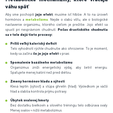
váhu späť
Aby sme pochopili
jojo efekt
, musíme ísť hlbšie. A to na úroveň
hormónov a
metabolizmu
. Nejde o slabú vôľu, ale o biologické
nastavenie organizmu, ktorého cieľom je prežitie. Jojo efekt sa
spustí pri nesprávnom chudnutí.
Počas drastického chudnutia
sa v tele dejú tieto procesy:
Príliš veľký kalorický deficit
Telo vyhodnotí rýchle chudnutie ako ohrozenie. To je moment,
kedy sa začína
čo je jojo efekt
v praxi.
Spomalenie bazálneho metabolizmu
Organizmus zníži energetický výdaj, aby šetril energiu.
Spaľujete menej kalórií než pred diétou.
Zmeny hormónov hladu a sýtosti
Klesá leptín (sýtosť) a stúpa ghrelín (hlad). Výsledkom je väčší
hlad a slabšia kontrola príjmu potravy.
Úbytok svalovej hmoty
Bez dostatku bielkovín a silového tréningu telo odbúrava svaly.
Menej svalov = nižší metabolizmus.