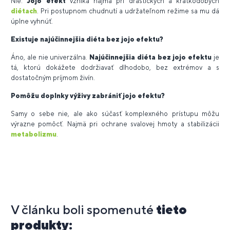
Nie.
Jojo efekt
vzniká najmä pri drastických a krátkodobých
diétach
. Pri postupnom chudnutí a udržateľnom režime sa mu dá
úplne vyhnúť.
Existuje najúčinnejšia diéta bez jojo efektu?
Áno, ale nie univerzálna.
Najúčinnejšia diéta bez jojo efektu
je
tá, ktorú dokážete dodržiavať dlhodobo, bez extrémov a s
dostatočným príjmom živín.
Pomôžu doplnky výživy zabrániť jojo efektu?
Samy o sebe nie, ale ako súčasť komplexného prístupu môžu
výrazne pomôcť. Najmä pri ochrane svalovej hmoty a stabilizácii
metabolizmu
.
V článku boli spomenuté
tieto
produkty: