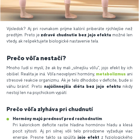
Výsledok? Aj pri rovnakom príjme kalórií priberáte rýchlejšie než
predtým. Preto je
zdravé chudnutie bez jojo efektu
možné len
vtedy, ak rešpektujete biologické nastavenie tela.
Prečo vôľa nestačí?
Mnoho ľudí si myslí, že ak by mali „silnejšiu vôľu“, jojo efekt by ich
obišiel. Realita je iná. Vôľa neovplyvní hormóny,
metabolizmus
ani
stresové reakcie organizmu. Ak je telo dlhodobo v deficite, bude si
váhu brániť. Preto
najúčinnejšia diéta bez jojo efektu
nikdy
nestojí len na psychickom vypätí.
Prečo vôľa zlyháva pri chudnutí
Hormóny majú prednosť pred rozhodnutím
Pri kalorickom deficite rastie hladina hormónov hladu a klesá
pocit sýtosti. Aj pri silnej vôli telo prirodzene vyžaduje viac
energie. Presne takto sa spúšťa
jojo efekt
z fyziologického