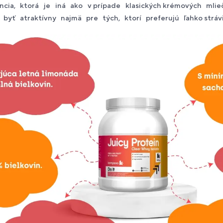
cia, ktorá je iná ako v prípade klasických krémových mlie
e byť atraktívny najmä pre tých, ktorí preferujú ľahko strávi