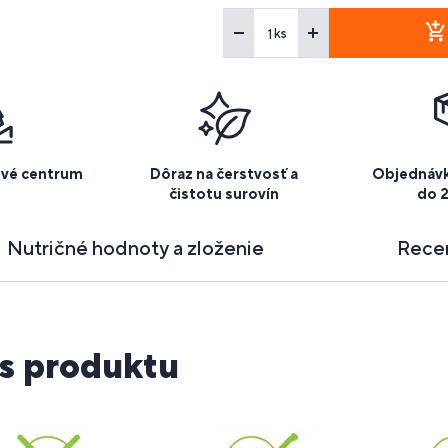
ks
ové centrum
Dôraz na čerstvosť a
Objednávk
čistotu surovín
do 
Nutričné hodnoty a zloženie
Rece
s produktu