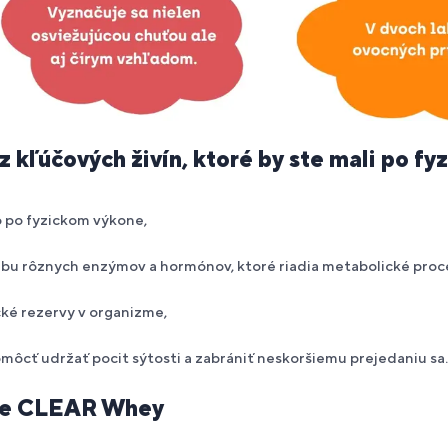
 kľúčových živín, ktoré by ste mali po fyzi
o po fyzickom výkone,
rbu rôznych enzýmov a hormónov, ktoré riadia metabolické proce
ké rezervy v organizme,
ôcť udržať pocit sýtosti a zabrániť neskoršiemu prejedaniu sa.
uje CLEAR Whey