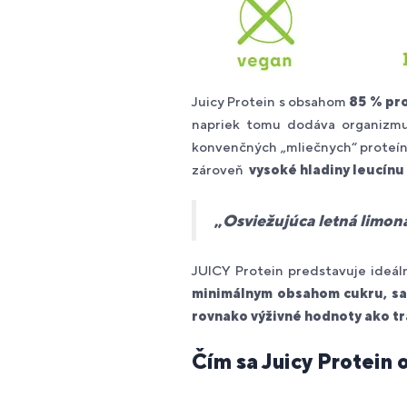
Juicy Protein s obsahom
85 % pr
napriek tomu dodáva organizmu 
konvenčných „mliečnych“ proteíno
zároveň
vysoké hladiny leucínu
„
Osviežujúca letná limoná
JUICY Protein predstavuje ideáln
minimálnym obsahom cukru, sac
rovnako výživné hodnoty ako tr
Čím sa Juicy Protein 