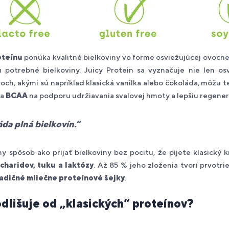
oteínu
ponúka kvalitné bielkoviny vo forme osviežujúcej ovocnej
potrebné bielkoviny. Juicy Protein sa vyznačuje nie len osv
ch, akými sú napríklad klasická vanilka alebo čokoláda, môžu te
a
BCAA
na podporu udržiavania svalovej hmoty a lepšiu regener
da plná bielkovín.
“
y spôsob ako prijať bielkoviny bez pocitu, že pijete klasický 
haridov, tuku a laktózy
. Až 85 % jeho zloženia tvorí prvotr
adičné mliečne proteínové šejky
.
odlišuje od „klasických“ proteínov?