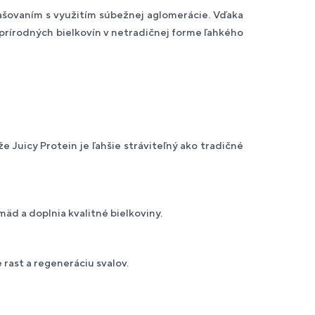
rašovaním s využitím súbežnej aglomerácie. Vďaka
j prírodných bielkovín v netradičnej forme ľahkého
 Juicy Protein je ľahšie stráviteľný ako tradičné
 a doplnia kvalitné bielkoviny.
ast a regeneráciu svalov.