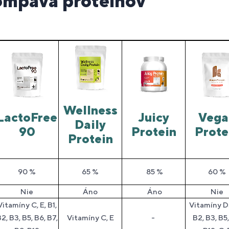
mpava proteínov‎
Wellness
LactoFree
Juicy
Vega
Daily
90
Protein
Prote
Protein
90 %
65 %
85 %
60 %
Nie
Áno
Áno
Nie
Vitamíny C, E, B1,
Vitamíny D3
2, B3, B5, B6, B7,
Vitamíny C, E
-
B2, B3, B5,