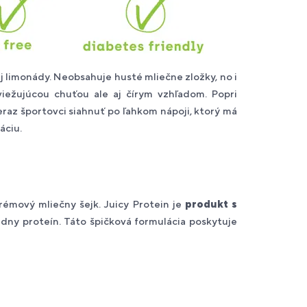
 limonády. Neobsahuje husté mliečne zložky, no i
iežujúcou chuťou ale aj čírym vzhľadom. Popri
raz športovci siahnuť po ľahkom nápoji, ktorý má
áciu.
krémový mliečny šejk. Juicy Protein je
produkt s
iedny proteín. Táto špičková formulácia poskytuje