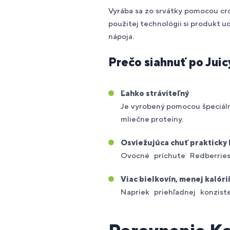
Vyrába sa zo srvátky pomocou cro
použitej technológii si produkt ud
nápoja.
Prečo siahnuť po Juic
Ľahko stráviteľný
Je vyrobený pomocou špeciálny
mliečne proteíny.
Osviežujúca chuť prakticky
Ovocné príchute Redberries-
Viac bielkovín, menej kalóri
Napriek priehľadnej konzisten