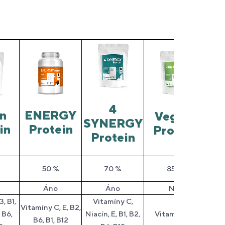
4
n
ENERGY
Veggie
SYNERGY
in
Protein
Protein
Protein
50 %
70 %
85 %
Áno
Áno
Nie
, B1,
Vitamíny C,
Vitamíny C, E, B2,
 B6,
Niacín, E, B1, B2,
Vitamín B12
B6, B1, B12