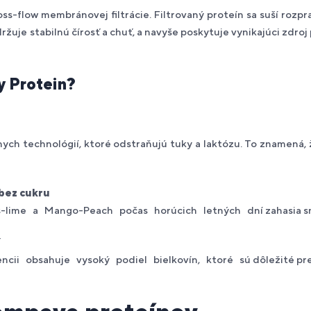
ss-flow membránovej filtrácie. Filtrovaný proteín sa suší rozp
ržuje stabilnú čírosť a chuť, a navyše poskytuje vynikajúci zdro
y Protein?
ch technológií, ktoré odstraňujú tuky a laktózu. To znamená, že
 bez cukru
lime a Mango-Peach počas horúcich letných dní zahasia smäd
í
cii obsahuje vysoký podiel bielkovín, ktoré sú dôležité pre r