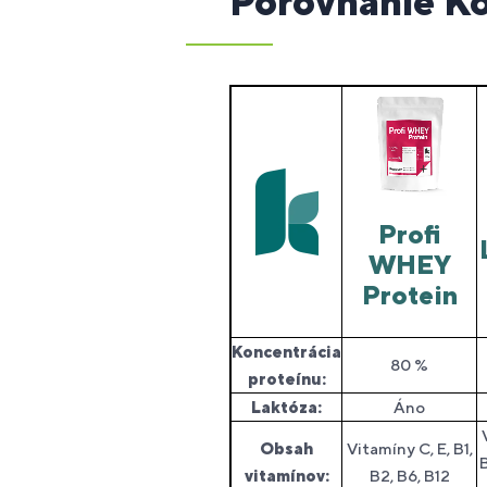
Porovnanie Ko
Profi
WHEY
Protein
Koncentrácia
80 %
proteínu:
Laktóza:
Áno
Obsah
Vitamíny C, E, B1,
B
vitamínov:
B2, B6, B12