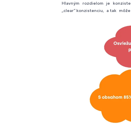
Hlavným rozdielom je konzisten
,,clear“ konzistenciu, a tak môž