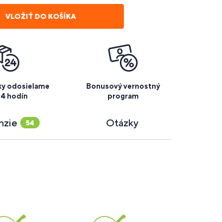
VLOŽIŤ DO KOŠÍKA
y odosielame
Bonusový vernostný
24 hodín
program
nzie
Otázky
54