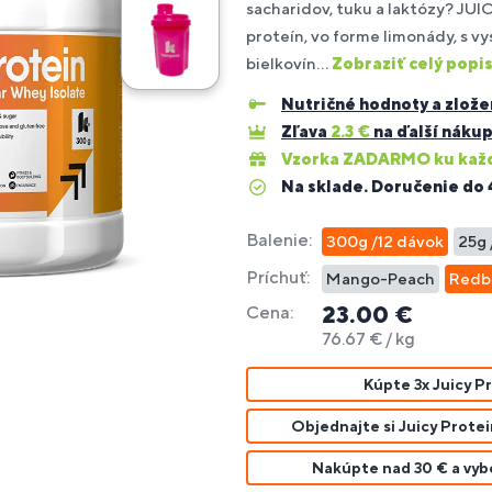
%
sacharidov, tuku a laktózy? JUIC
si
Juicy
proteín, vo forme limonády, s 
Protein
bielkovín...
Zobraziť celý popi
a
oplnky
Budovanie
Pre ľudí s
re
Fitness
Fi
Ve
Po
Pr
vyberte
trvalosť
agnostika
ravy na
Bestsellery
svalovej
alergiou
Nutričné hodnoty a zlože
liatikov
tyčinky
do
pr
vý
di
iberanie
hmoty
na sóju
si
Zľava
2.3
€
na ďalší náku
DARČEK
Vzorka ZADARMO ku každ
šejker!*
Na sklade. Doručenie do 
oplnky
Po
odpora
ravy pre
Spaľovanie
Pre
im
ečene
egetariánov
tukov
HYROX
Balenie:
300g /12 dávok
25g 
sy
 vegánov
Príchuť:
Mango-Peach
Redb
23.00 €
Cena:
76.67 € / kg
Kúpte 3x Juicy Pr
Objednajte si Juicy Protei
Nakúpte nad 30 € a vy