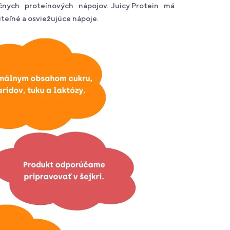
čnych proteínových nápojov. Juicy Protein má
teľné a osviežujúce nápoje.