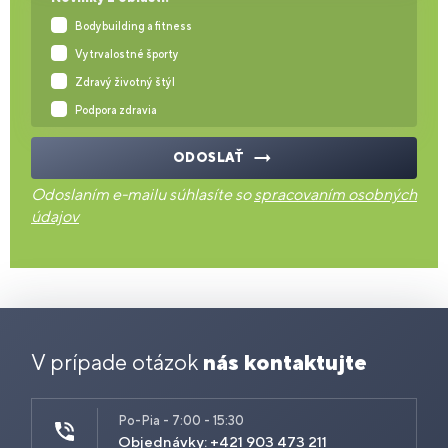
Bodybuilding a fitness
Vytrvalostné športy
Zdravý životný štýl
Podpora zdravia
ODOSLAŤ
Odoslaním e-mailu súhlasíte so
spracovaním osobných
údajov
V prípade otázok
nás kontaktujte
Po-Pia - 7:00 - 15:30
Objednávky: +421 903 473 211