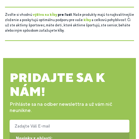
Zvoľte si vhodnú
výživu na kĺby
pre ľudí
. Naše produkty majú to najkvalitnejšie
zloženie a poskytujú optimálnu podporu pre vaše
kĺby
a celkovú pohyblivosť. Či
už ste aktívny športovec, máte deti , ktoré aktívne športujú, ste senior, beháte
alebo iným spôsobom zaťažujete kĺby.
PRIDAJTE SA K
NÁM!
Prihláste sa na odber newslettra a už vám nič
neunikne.
Zadajte Váš E-mail
Novinky z oblasti: