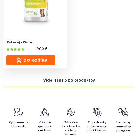
Fytosoja Osteo
19.00 €
DO KOŠÍKA
Videl si už 5 z 5 produktov
Vyrobené na
Vlastné
Dôraz na
Objednávky
Bonusový
Slovensku
vývojové
čerstvosť a
odosielame
vernostný
centrum
čistotu
do 24 hodín
program
surovín