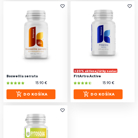
+20% aktívnej látky naviac
Boswellia serrata
FitArtro Active
15.90 €
15.90 €
DO KOŠÍKA
DO KOŠÍKA