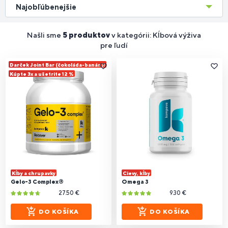
Najobľúbenejšie
Našli sme
5 produktov
v kategórii: Kĺbová výživa
pre ľudí
Darček Joint Bar (čokoláda-banán)!
Kúpte 3x a ušetrite 12 %
Kĺby a chrupavky
Cievy, kĺby
Gelo-3 Complex®
Omega 3
27.50 €
9.30 €
DO KOŠÍKA
DO KOŠÍKA