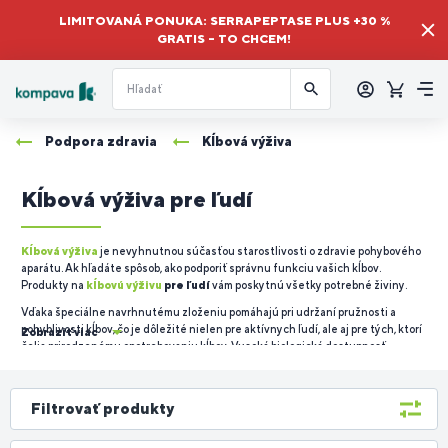
LIMITOVANÁ PONUKA: SERRAPEPTASE PLUS +30 %
GRATIS – TO CHCEM!
Prihlásiť
sa
Košík
Me
Podpora zdravia
Kĺbová výživa
Kĺbová výživa pre ľudí
Kĺbová výživa
je nevyhnutnou súčasťou starostlivosti o zdravie pohybového
aparátu. Ak hľadáte spôsob, ako podporiť správnu funkciu vašich kĺbov.
Produkty na
kĺbovú výživu
pre ľudí
vám poskytnú všetky potrebné živiny.
Vďaka špeciálne navrhnutému zloženiu pomáhajú pri udržaní pružnosti a
pohyblivosti kĺbov, čo je dôležité nielen pre aktívnych ľudí, ale aj pre tých, ktorí
Zobraziť viac
čelia prirodzenému opotrebovaniu kĺbov. Vysoká biologická dostupnosť
aktívnych zložiek zabezpečuje, že telo dokáže tieto látky efektívne využiť na
regeneráciu a ochranu kĺbov.
Filtrovať produkty