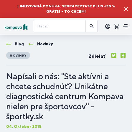
LIMITOVANÁ PONUKA: SERRAPEPTASE PLUS +30 %
GRATIS – TO CHCEM!
Prihlásiť
sa
Košík
Me
Blog
Novinky
Zdielať
NOVINKY
Napísali o nás: "Ste aktívni a
chcete schudnúť? Unikátne
diagnostické centrum Kompava
nielen pre športovcov" -
športky.sk
04. Október 2018