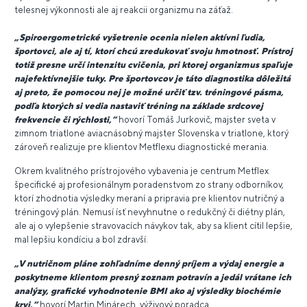
telesnej výkonnosti ale aj reakcii organizmu na záťaž.
„Spiroergometrické vyšetrenie ocenia nielen aktívni ľudia,
športovci, ale aj tí, ktorí chcú zredukovať svoju hmotnosť. Prístroj
totiž presne určí intenzitu cvičenia, pri ktorej organizmus spaľuje
najefektívnejšie tuky. Pre športovcov je táto diagnostika dôležitá
aj preto, že pomocou nej je možné určiť tzv. tréningové pásma,
podľa ktorých si vedia nastaviť tréning na základe srdcovej
frekvencie či rýchlosti,“
hovorí Tomáš Jurkovič, majster sveta v
zimnom triatlone aviacnásobný majster Slovenska v triatlone, ktorý
zároveň realizuje pre klientov Metflexu diagnostické merania.
Okrem kvalitného prístrojového vybavenia je centrum Metflex
špecifické aj profesionálnym poradenstvom zo strany odborníkov,
ktorí zhodnotia výsledky meraní a pripravia pre klientov nutričný a
tréningový plán. Nemusí ísť nevyhnutne o redukčný či diétny plán,
ale aj o vylepšenie stravovacích návykov tak, aby sa klient cítil lepšie,
mal lepšiu kondíciu a bol zdravší.
„V nutričnom pláne zohľadníme denný príjem a výdaj energie a
poskytneme klientom presný zoznam potravín a jedál vrátane ich
analýzy, grafické vyhodnotenie BMI ako aj výsledky biochémie
krvi,“
hovorí Martin Minárech, výživový poradca.