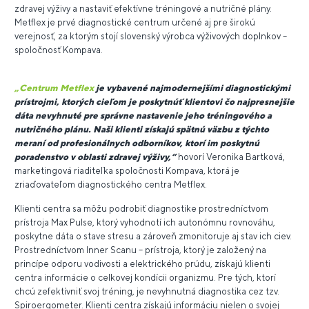
zdravej výživy a nastaviť efektívne tréningové a nutričné plány.
Metflex je prvé diagnostické centrum určené aj pre širokú
verejnosť, za ktorým stojí slovenský výrobca výživových doplnkov –
spoločnosť Kompava.
„Centrum Metflex
je vybavené najmodernejšími diagnostickými
prístrojmi, ktorých cieľom je poskytnúť klientovi čo najpresnejšie
dáta nevyhnuté pre správne nastavenie jeho tréningového a
nutričného plánu. Naši klienti získajú spätnú väzbu z týchto
meraní od profesionálnych odborníkov, ktorí im poskytnú
poradenstvo v oblasti zdravej výživy,“
hovorí Veronika Bartková,
marketingová riaditeľka spoločnosti Kompava, ktorá je
zriaďovateľom diagnostického centra Metflex.
Klienti centra sa môžu podrobiť diagnostike prostredníctvom
prístroja Max Pulse, ktorý vyhodnotí ich autonómnu rovnováhu,
poskytne dáta o stave stresu a zároveň zmonitoruje aj stav ich ciev.
Prostredníctvom Inner Scanu – prístroja, ktorý je založený na
princípe odporu vodivosti a elektrického prúdu, získajú klienti
centra informácie o celkovej kondícii organizmu. Pre tých, ktorí
chcú zefektívniť svoj tréning, je nevyhnutná diagnostika cez tzv.
Spiroergometer. Klienti centra získajú informáciu nielen o svojej