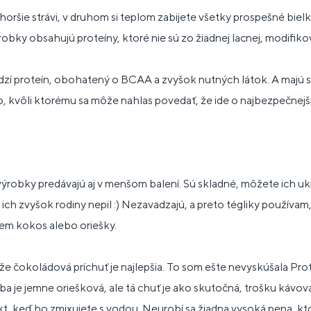
oršie strávi, v druhom si teplom zabijete všetky prospešné bielk
bky obsahujú proteíny, ktoré nie sú zo žiadnej lacnej, modifikov
zí proteín, obohatený o BCAA a zvyšok nutných látok. A majú s
 kvôli ktorému sa môže nahlas povedať, že ide o najbezpečnejší 
výrobky predávajú aj v menšom balení. Sú skladné, môžete ich uk
ch zvyšok rodiny nepil :) Nezavadzajú, a preto tégliky používam,
em kokos alebo oriešky.
 že čokoládová príchuť je najlepšia. To som ešte nevyskúšala Pr
ba je jemne oriešková, ale tá chuť je ako skutočná, trošku kávová
t, keď ho zmixujete s vodou. Neurobí sa žiadna vysoká pena, kt