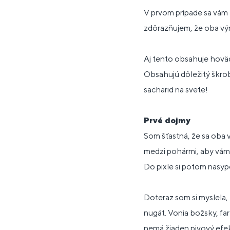
V prvom prípade sa vám h
zdôrazňujem, že oba výro
Aj tento obsahuje hoväd
Obsahujú dôležitý škrob,
sacharid na svete!
Prvé dojmy
Som šťastná, že sa oba 
medzi pohármi, aby vám i
Do pixle si potom nasyp
Doteraz som si myslela,
nugát. Vonia božsky, far
nemá žiaden pivový efek