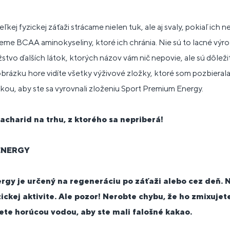
veľkej fyzickej záťaži strácame nielen tuk, ale aj svaly, pokiaľ ich
eme BCAA aminokyseliny, ktoré ich chránia. Nie sú to lacné výro
stvo ďalších látok, ktorých názov vám nič nepovie, ale sú dôleži
obrázku hore vidíte všetky výživové zložky, ktoré som pozbierala 
ou, aby ste sa vyrovnali zloženiu Sport Premium Energy.
harid na trhu, z ktorého sa nepriberá!
ENERGY
gy je určený na regeneráciu po záťaži alebo cez deň. N
ickej aktivite. Ale pozor! Nerobte chybu, že ho zmixujet
ete horúcou vodou, aby ste mali falošné kakao.