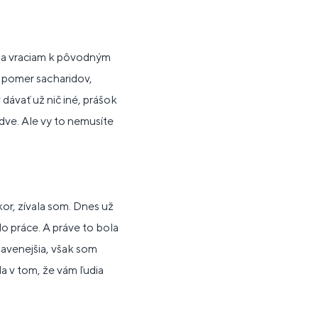
s sa vraciam k pôvodným
m pomer sacharidov,
dávať už nič iné, prášok
dve. Ale vy to nemusíte
or, zívala som. Dnes už
o práce. A práve to bola
navenejšia, však som
a v tom, že vám ľudia