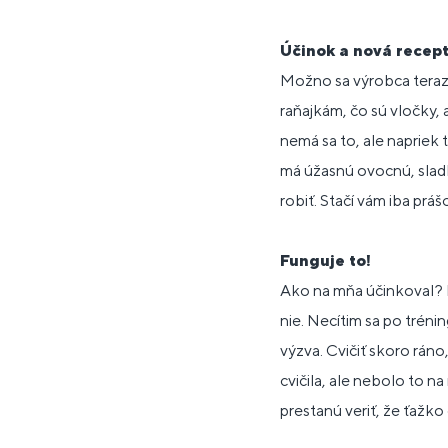
Účinok a nová recep
Možno sa výrobca teraz 
raňajkám, čo sú vločky,
nemá sa to, ale napriek 
má úžasnú ovocnú, sladk
robiť. Stačí vám iba prá
Funguje to!
Ako na mňa účinkoval? N
nie. Necítim sa po trén
výzva. Cvičiť skoro ráno
cvičila, ale nebolo to 
prestanú veriť, že ťažko c