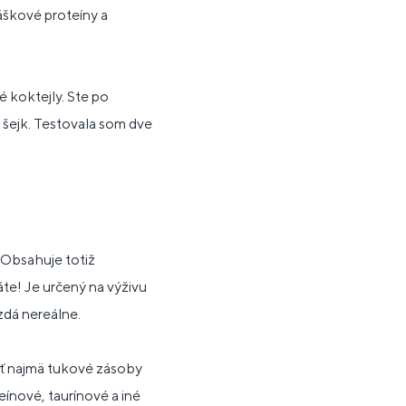
áškové proteíny a
é koktejly. Ste po
ejk. Testovala som dve
. Obsahuje totiž
áte! Je určený na výživu
zdá nereálne.
ať najmä tukové zásoby
eínové, taurínové a iné