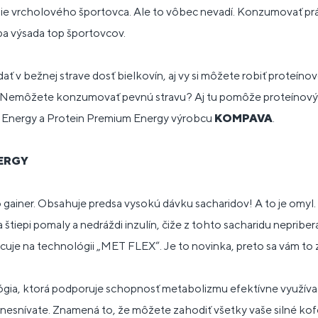
nie vrcholového športovca. Ale to vôbec nevadí. Konzumovať pr
iba výsada top športovcov.
ať v bežnej strave dosť bielkovín, aj vy si môžete robiť proteínov
Nemôžete konzumovať pevnú stravu? Aj tu pomôže proteínový š
 Energy a Protein Premium Energy výrobcu
KOMPAVA
.
ERGY
e to gainer. Obsahuje predsa vysokú dávku sacharidov! A to je omyl
a štiepi pomaly a nedráždi inzulín, čiže z tohto sacharidu nepriber
acuje na technológii „MET FLEX“. Je to novinka, preto sa vám to 
lógia, ktorá podporuje schopnosť metabolizmu efektívne využív
 nesnívate. Znamená to, že môžete zahodiť všetky vaše silné kof