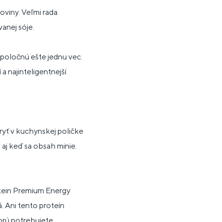
oviny. Veľmi rada
anej sóje.
poločnú ešte jednu vec.
a najinteligentnejší
ryť v kuchynskej poličke
 aj keď sa obsah minie.
otein Premium Energy
. Ani tento proteín
orú potrebujete