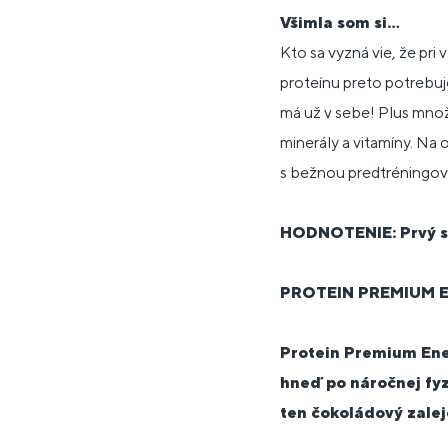
Všimla som si...
Kto sa vyzná vie, že pri 
proteínu preto potrebuj
má už v sebe! Plus množ
minerály a vitamíny. Na 
s bežnou predtréningovk
HODNOTENIE: Prvý sac
PROTEIN PREMIUM 
Protein Premium Ener
hneď po náročnej fyz
ten čokoládový zalej