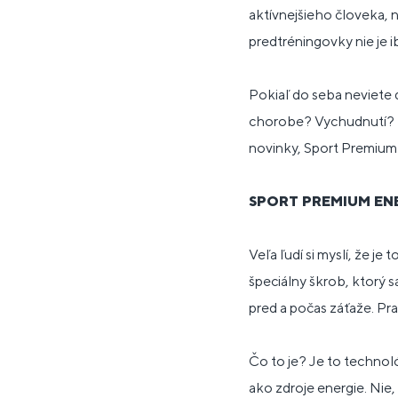
aktívnejšieho človeka, 
predtréningovky nie je 
Pokiaľ do seba neviete d
chorobe? Vychudnutí? 
novinky, Sport Premium
SPORT PREMIUM EN
Veľa ľudí si myslí, že j
špeciálny škrob, ktorý s
pred a počas záťaže. Pr
Čo to je? Je to techno
ako zdroje energie. Nie,