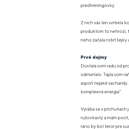
predtréningovky.
Z nich vás len svrbela k
produktom to nehrozí, t
neho začala robiť šejky aj
Prvé dojmy
Dostala som radu od pro
odmietalo. Tajila som r
aspoň nejaké sacharidy. 
komplexná energia“.
Vyrába sa v príchutiach
ružovkastý a mám pocit,
ráno by bol teror pre su