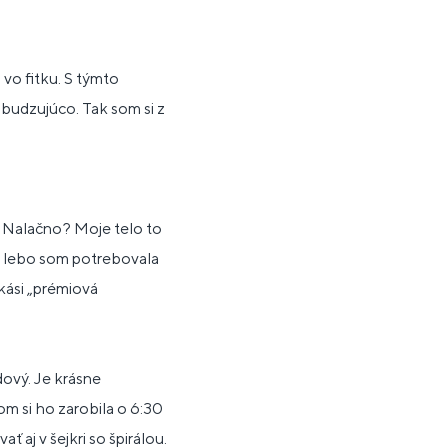
 vo fitku. S týmto
zbudzujúco. Tak som si z
. Nalačno? Moje telo to
y, lebo som potrebovala
kási „prémiová
dový. Je krásne
m si ho zarobila o 6:30
 aj v šejkri so špirálou.