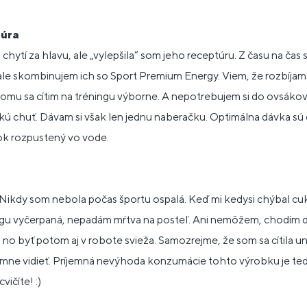
túra
chytí za hlavu, ale „vylepšila“ som jeho receptúru. Z času na ča
 ale skombinujem ich so Sport Premium Energy. Viem, že rozbíja
tomu sa cítim na tréningu výborne. A nepotrebujem si do ovsákov 
ú chuť. Dávam si však len jednu naberačku. Optimálna dávka sú 
šok rozpustený vo vode.
ikdy som nebola počas športu ospalá. Keď mi kedysi chýbal cuk
ingu vyčerpaná, nepadám mŕtva na posteľ. Ani nemôžem, chodím d
, no byť potom aj v robote svieža. Samozrejme, že som sa cítila u
na mne vidieť. Príjemná nevýhoda konzumácie tohto výrobku je ted
vičíte! :)