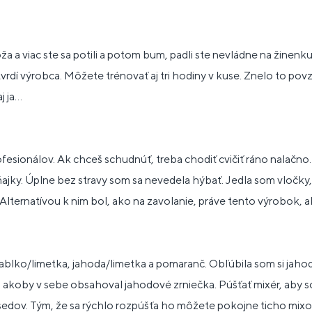
oža a viac ste sa potili a potom bum, padli ste nevládne na žinenku
vrdí výrobca. Môžete trénovať aj tri hodiny v kuse. Znelo to pov
 ja...
fesionálov. Ak chceš schudnúť, treba chodiť cvičiť ráno nalačno
aňajky. Úplne bez stravy som sa nevedela hýbať. Jedla som vločk
Alternatívou k nim bol, ako na zavolanie, práve tento výrobok, a
 jablko/limetka, jahoda/limetka a pomaranč. Obľúbila som si jaho
 akoby v sebe obsahoval jahodové zrniečka. Púšťať mixér, aby so
sedov. Tým, že sa rýchlo rozpúšťa ho môžete pokojne ticho mixovať