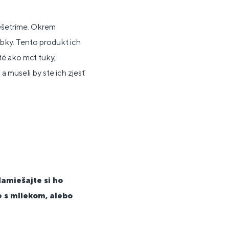
 nešetríme. Okrem
bky. Tento produkt ich
té ako mct tuky,
a museli by ste ich zjesť
amiešajte si ho
e s mliekom, alebo