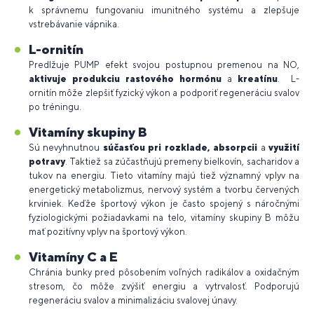
k správnemu fungovaniu imunitného systému a zlepšuje
vstrebávanie vápnika.
L-ornitín
Predlžuje PUMP efekt svojou postupnou premenou na NO,
aktivuje produkciu rastového hormónu
a
kreatínu
.
L-
ornitín môže zlepšiť fyzický výkon a podporiť regeneráciu svalov
po tréningu.
Vitamíny skupiny B
Sú nevyhnutnou
súčasťou pri rozklade, absorpcii
a
využití
potravy
. Taktiež sa zúčastňujú premeny bielkovín, sacharidov a
tukov na energiu.
Tieto vitamíny majú tiež významný vplyv na
energetický metabolizmus, nervový systém a tvorbu červených
krviniek. Keďže športový výkon je často spojený s náročnými
fyziologickými požiadavkami na telo, vitamíny skupiny B môžu
mať pozitívny vplyv na športový výkon.
Vitamíny C a E
Chránia bunky
pred pôsobením voľných radikálov a oxidačným
stresom
, čo môže zvýšiť energiu a vytrvalosť. Podporujú
regeneráciu svalov a minimalizáciu svalovej únavy.