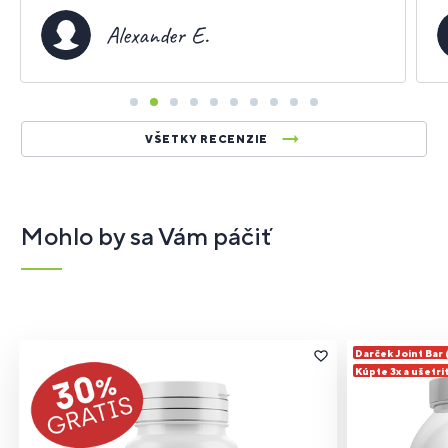
a
t
Alexander E.
T
t
e
s
p
VŠETKY RECENZIE
h
p
l
Mohlo by sa Vám páčiť
o
Darček Joint Bar
Kúpte 3x a ušetri