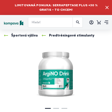
LIMITOVANÁ PONUKA: SERRAPEPTASE PLUS +30 %
GRATIS – TO CHCEM!
Prihlásiť
sa
Košík
Me
Športová výživa
Predtréningové stimulanty