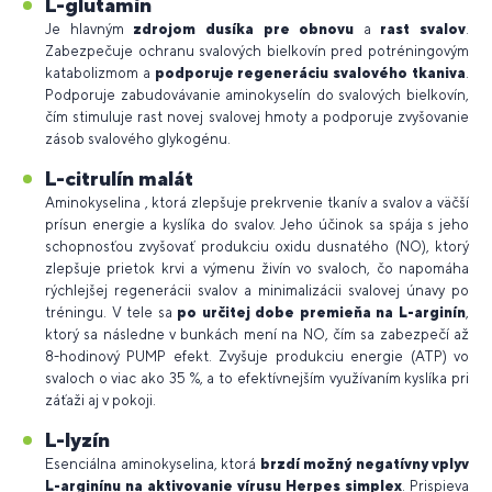
L-glutamín
Je hlavným
zdrojom dusíka pre obnovu
a
rast svalov
.
Zabezpečuje ochranu svalových bielkovín pred potréningovým
katabolizmom a
podporuje regeneráciu svalového tkaniva
.
Podporuje zabudovávanie aminokyselín do svalových bielkovín,
čím stimuluje rast novej svalovej hmoty a podporuje zvyšovanie
zásob svalového glykogénu.
L-citrulín malát
Aminokyselina , ktorá zlepšuje prekrvenie tkanív a svalov a väčší
prísun energie a kyslíka do svalov. Jeho účinok sa spája s jeho
schopnosťou zvyšovať produkciu oxidu dusnatého (NO), ktorý
zlepšuje prietok krvi a výmenu živín vo svaloch, čo napomáha
rýchlejšej regenerácii svalov a minimalizácii svalovej únavy po
tréningu.
V tele sa
po určitej dobe premieňa na L-arginín
,
ktorý sa následne v bunkách mení na NO, čím sa zabezpečí až
8-hodinový PUMP efekt. Zvyšuje produkciu energie (ATP) vo
svaloch o viac ako 35 %, a to efektívnejším využívaním kyslíka pri
záťaži aj v pokoji.
L-lyzín
Esenciálna aminokyselina, ktorá
brzdí možný negatívny vplyv
L-arginínu na aktivovanie vírusu Herpes simplex
. Prispieva