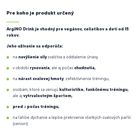
Pre koho je produkt určený
ArgiNO Drink je vhodný pre vegánov, celiatikov a deti od 15
rokov.
Jeho užívanie sa odporúča:
na
navýšenie sily
svalstva a oddialenie únavy,
v období
rysovania
, ale aj počas
chudnutia,
na
nárast svalovej hmoty
, zefektívnenie tréningu,
osobám, ktoré sa venujú
kulturistike, funkčnému tréningu,
ale aj
vytrvalostným športom,
pred
a
počas tréningu,
na ľahšie dýchanie a lepšie prekrvenie všetkých svalových partií
(seniori).