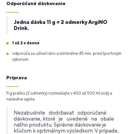
Odporúčané dávkovanie
Jedna dávka 11 g = 2 odmerky ArgiNO
Drink.
1 až 2 x denne
odporúča sa užívať ráno a minimálne 45 min. pred športovým
výkonom
Príprava
11 g prášku (2 odmerky) rozmiešajte v 400 až 500 ml vody a
následne vypite.
Nezabudnite dodržiavať odporúčané
dávkovanie, ktoré je uvedené na obale
nášho produktu. Správne dávkovanie je
kľúčom k optimálnym výsledkom. V prípade,