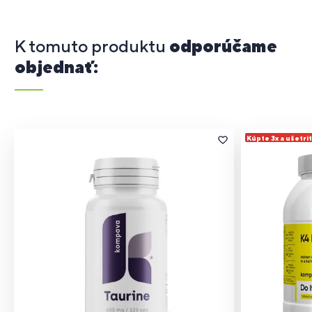
K tomuto produktu
odporúčame
objednať:
Kúpte 3x a ušetri