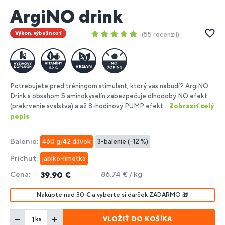
ArgiNO drink
Výkon, výbušnosť
55 recenzií
Potrebujete pred tréningom stimulant, ktorý vás nabudí? ArgiNO
Drink s obsahom 5 aminokyselín zabezpečuje dlhodobý NO efekt
(prekrvenie svalstva) a až 8-hodinový PUMP efekt...
Zobraziť celý
popis
Balenie:
460 g/42 dávok
3-balenie (−12 %)
Príchuť:
jablko-limetka
Cena:
86.74 € / kg
39.90 €
Nakúpte nad 30 € a vyberte si darček ZADARMO 🎁
VLOŽIŤ DO KOŠÍKA
ks