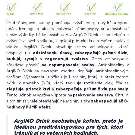
Predtréningové pumpy pomáhajú zvýšiť energiu, výdrž a výkon
počas tréningu, a tak maximalizovať tréningový výkon a dosiahnuť
lepšie výsledky. Látky obsiahnuté v ArgiNO Drink sa podieľajú na
zvýšení svalového výkonu, zlepšení prietoku krvi a zvýšení svalovej
výdrže.
ArgiNO Drink obsahuje zmes aminokyselín, ktoré
prispievajú k
odstráneniu únavy, zabezpečujú prísun živín,
budujú, rysujú
a
regenerujú svalstvo
. Zmes aminokyselín
efektívne pôsobí
na napumpovanie svalov
. Aminokyseliny v
ArgiNO Drink sa navzájom vhodne dopĺňajú aminokyselinovým
profilom. Významnou zložkou je L-arginín, ktorý je prekurzorom
oxidu dusnatého (NO), ktorý reguluje rozšírenie ciev, čím sa
zlepšuje prietok krvi
a
zabezpečuje prísun živín pre svaly
.
Tento účinok sa využíva v športe na
prekrvenie svalstva
. Citrulín
a ornitín sa v tele premieňajú na arginín, a tým
zabezpečujú až 8-
hodinový PUMP efekt
.
ArgiNO Drink neobsahuje kofeín, preto je
ideálnou predtréningovkou pre tých, ktorí
trénujú aj vo večerných hodinách.