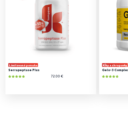
Limitovaná ponuka
Kĺby a chrupavky
Serrapeptase Plus
Gelo-3 Comple
72.00 €