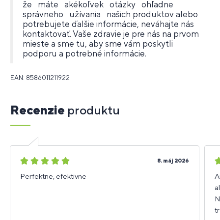
že máte akékoľvek otázky ohľadne
správneho užívania našich produktov alebo
potrebujete ďalšie informácie, neváhajte nás
kontaktovať. Vaše zdravie je pre nás na prvom
mieste a sme tu, aby sme vám poskytli
podporu a potrebné informácie.
EAN: 8586011211922
Recenzie
produktu
5
5
8. máj 2026
hviezdičiek
h
Perfektne, efektivne
A
a
N
t