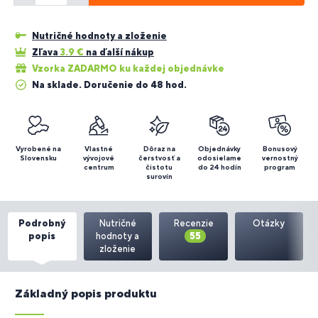
Nutričné hodnoty a zloženie
Zľava
3.9
€
na ďalší nákup
Vzorka ZADARMO ku každej objednávke
Na sklade. Doručenie do 48 hod.
Vyrobené na
Vlastné
Dôraz na
Objednávky
Bonusový
Slovensku
vývojové
čerstvosť a
odosielame
vernostný
centrum
čistotu
do 24 hodín
program
surovín
Podrobný
Nutričné
Recenzie
Otázky
popis
hodnoty a
55
zloženie
Základný popis produktu