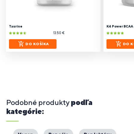
Taurine
K4 Power BCAA 4
13.50 €
DO KOŠÍKA
DO K
Podobné produkty
podľa
kategórie: