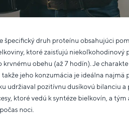
e špecifický druh proteínu obsahujúci po
elkoviny, ktoré zaisťujú niekoľkohodinový 
 krvnému obehu (až 7 hodín). Je charakter
 takže jeho konzumácia je ideálna najmä 
u udržiaval pozitívnu dusíkovú bilanciu a
sy, ktoré vedú k syntéze bielkovín, a tým a
počas noci.