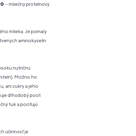
70
–
mliečny proteínový
kého mlieka. Je pomaly
etvených aminokyselín
vysokú nutričnú
cysteín). Možno ho
, ani cukry a jeho
zuje dlhodobý pocit
čný tuk a pociťujú
h účinnosť je