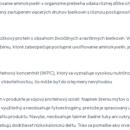
vanie aminokyselín v organizme prebieha vďaka rôznej dĺžke ich
ný zastúpením viacerých druhov bielkovín s rôznou postupnosť
ložkový proteín s obsahom živočíšnych a rastlinných bielkovín. 
ženiu, ktoré zabezpečuje postupné uvoľňovanie aminokyselín, 
teínový koncentrát (WPC), ktorý sa vyznačuje vysokou nutričn
u stráviteľnosťou, čo môže byť do istej miery nevýhodou.
 v produkte je sójový proteínový izolát. Napriek šíreniu mýtov o
využiteľný a neobsahuje fytoestrogény, pretože je spracovaný ult
itu produktu. Navyše, neobsahuje takmer žiadne tuky ani cukry,
rebujú dodržiavať nízkokalorickú diétu. Trávi sa pomalšie ako srv