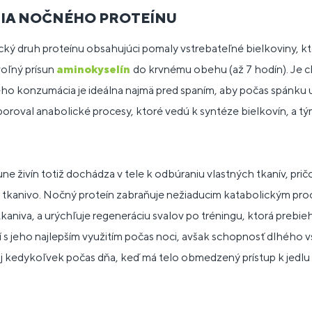
NIA NOČNÉHO PROTEÍNU
ický druh proteínu obsahujúci pomaly vstrebateľné bielkoviny, kt
oľný prísun
aminokyselín
do krvnému obehu (až 7 hodín). Je c
eho konzumácia je ideálna najmä pred spaním, aby počas spánku u
oroval anabolické procesy, ktoré vedú k syntéze bielkovín, a tým
e živín totiž dochádza v tele k odbúraniu vlastných tkanív, pri
tkanivo. Nočný proteín zabraňuje nežiaducim katabolickým proce
aniva, a urýchľuje regeneráciu svalov po tréningu, ktorá prebieh
sí s jeho najlepším využitím počas noci, avšak schopnosť dlhého
j kedykoľvek počas dňa, keď má telo obmedzený prístup k jedlu