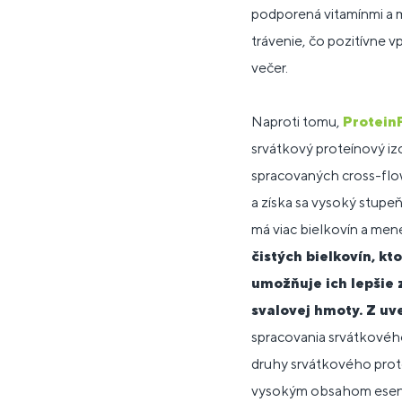
podporená vitamínmi a 
trávenie, čo pozitívne v
večer.
Naproti tomu,
Protein
srvátkový proteínový iz
spracovaných cross-flow 
a získa sa vysoký stupe
má viac bielkovín a men
čistých bielkovín, kt
umožňuje ich lepšie
svalovej hmoty. Z uv
spracovania srvátkového
druhy srvátkového prote
vysokým obsahom esenc