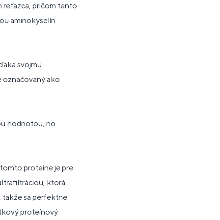
 reťazca, pričom tento
ou aminokyselín
Vďaka svojmu
je označovaný ako
ou hodnotou, no
 tomto proteíne je pre
rafiltráciou, ktorá
 takže sa perfektne
átkový proteínový