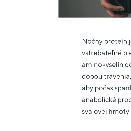
Nočný proteín j
vstrebateľné bi
aminokyselín do
dobou trávenia,
aby počas spánk
anabolické proce
svalovej hmoty 