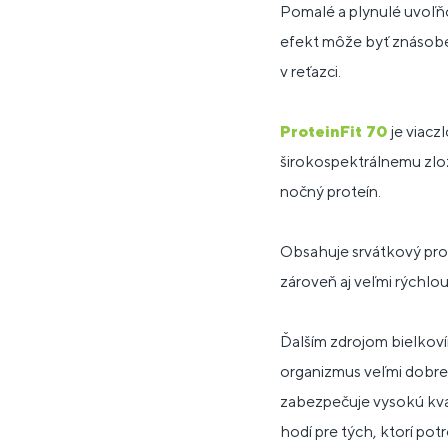
Pomalé a plynulé uvoľňo
efekt môže byť znásobe
v reťazci.
ProteinFit 70
je viacz
širokospektrálnemu zlo
nočný proteín.
Obsahuje srvátkový pro
zároveň aj veľmi rýchlo
Ďalším zdrojom bielkovín
organizmus veľmi dobre 
zabezpečuje vysokú kval
hodí pre tých, ktorí pot