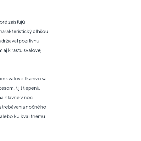
oré zaisťujú
harakteristický dlhšou
držiaval pozitívnu
 aj k rastu svalovej
čom svalové tkanivo sa
som, t.j štiepeniu
a hlavne v noci.
 vstrebávania nočného
 alebo ku kvalitnému