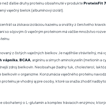
ie než ďalšie druhy proteínu obsiahnuté v produkte
ProteinFit 
ný vaječný bielok (albumínový izolát).
entrát sa získava izoláciou kazeínu a srvátky z čerstvého kravs
naní so sójovým či vaječným proteínom má väčšie množstvo rozv
steínu.
hovaný z čistých vaječných bielkov. Je najdlhšie stráviteľný, má 
h vápnika
,
BCAA
, arginínu a sírnych aminokyselín (metionín a 
jší zdroj bielkovín. Neobsahuje žiadny tuk, cholesterol, laktózu
ie bielkovín v organizme. Konzumácia vaječného proteínu navod
h proteínu je vhodný aj pre osoby, ktoré sa snažia zhodiť nadbyto
e obohatený o L-glutamín a komplex tráviacich enzýmov, ktorýc