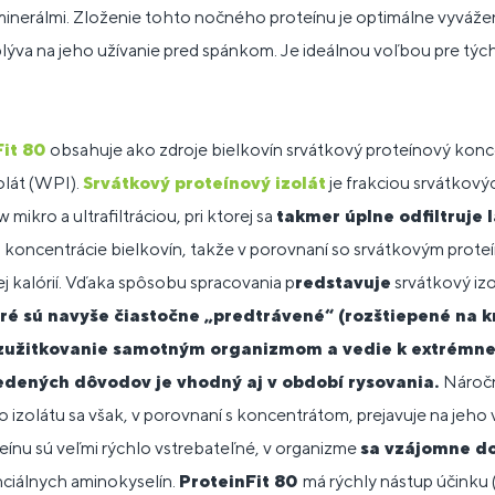
minerálmi. Zloženie tohto nočného proteínu je optimálne vyváž
plýva na jeho užívanie pred spánkom. Je ideálnou voľbou pre tých
Fit 80
obsahuje ako zdroje bielkovín srvátkový proteínový kon
olát (WPI).
Srvátkový proteínový izolát
je frakciou srvátkový
mikro a ultrafiltráciou, pri ktorej sa
takmer úplne odfiltruje l
ň koncentrácie bielkovín, takže v porovnaní so srvátkovým pro
ej kalórií. Vďaka spôsobu spracovania p
redstavuje
srvátkový iz
oré sú navyše čiastočne „predtrávené“ (rozštiepené na kr
 zužitkovanie samotným organizmom a vedie k extrémne
edených dôvodov je vhodný aj v období rysovania.
Nároč
 izolátu sa však, v porovnaní s koncentrátom, prejavuje na jeho 
ínu sú veľmi rýchlo vstrebateľné, v organizme
sa vzájomne d
iálnych aminokyselín.
ProteinFit 80
má rýchly nástup účinku