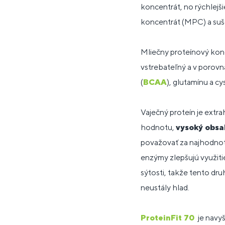
koncentrát, no rýchlejš
koncentrát (MPC) a suše
Mliečny proteínový konc
vstrebateľný a v porov
(
BCAA
), glutamínu a cy
Vaječný proteín je extra
hodnotu,
vysoký obsa
považovať za najhodnotne
enzýmy zlepšujú využit
sýtosti, takže tento dru
neustály hlad.
ProteinFit 70
je navyš