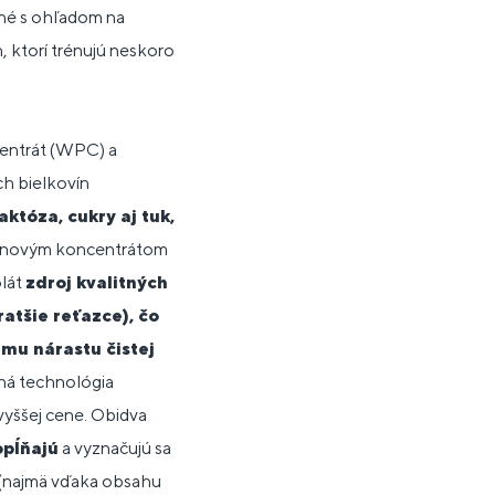
ené s ohľadom na
, ktorí trénujú neskoro
centrát (WPC) a
ch bielkovín
aktóza, cukry aj tuk,
teínovým koncentrátom
olát
zdroj kvalitných
atšie reťazce), čo
mu nárastu čistej
ná technológia
vyššej cene. Obidva
opĺňajú
a vyznačujú sa
 (najmä vďaka obsahu