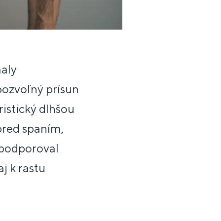
maly
pozvoľný prísun
istický dlhšou
pred spaním,
 podporoval
j k rastu