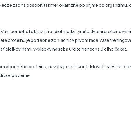
 keďže začína pôsobiť takmer okamžite po príjme do organizmu, 
 Vám pomohol objasniť rozdiel medzi týmito dvomi proteínovými 
bere proteínu je potrebné zohľadniť v prvom rade Vaše tréningov
ať bielkovinami, výsledky na seba určite nenechajú dlho čakať.
om vhodného proteínu, neváhajte nás kontaktovať, na Vaše otáz
di zodpovieme.