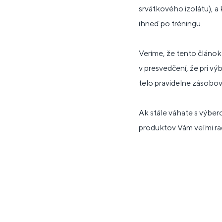
srvátkového izolátu), a
ihneď po tréningu.
Veríme, že tento článok
v presvedčení, že pri vý
telo pravidelne zásobov
Ak stále váhate s výber
produktov Vám veľmi ra