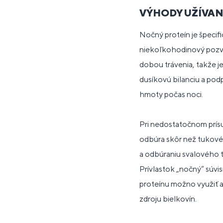
VÝHODY UŽÍVA
Nočný proteín je špecif
niekoľkohodinový pozv
dobou trávenia, takže j
dusíkovú bilanciu a podp
hmoty počas noci.
Pri nedostatočnom prísun
odbúra skôr než tukové 
a odbúraniu svalového tk
Prívlastok „nočný“ súvi
proteínu možno využiť a
zdroju bielkovín.