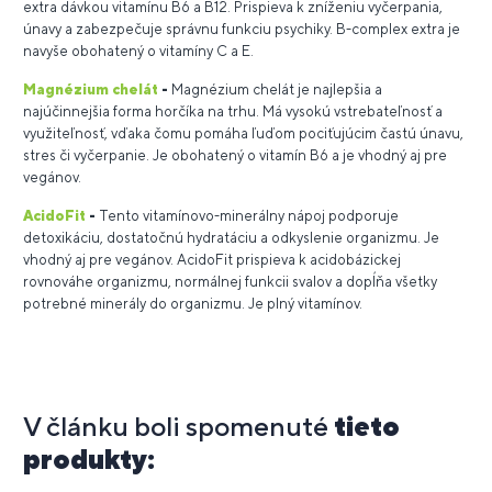
extra dávkou vitamínu B6 a B12. Prispieva k zníženiu vyčerpania,
únavy a zabezpečuje správnu funkciu psychiky. B-complex extra je
navyše obohatený o vitamíny C a E.
Magnézium chelát
-
Magnézium chelát je najlepšia a
najúčinnejšia forma horčíka na trhu. Má vysokú vstrebateľnosť a
využiteľnosť, vďaka čomu pomáha ľuďom pociťujúcim častú únavu,
stres či vyčerpanie. Je obohatený o vitamín B6 a je vhodný aj pre
vegánov.
AcidoFit
-
Tento vitamínovo-minerálny nápoj podporuje
detoxikáciu, dostatočnú hydratáciu a odkyslenie organizmu. Je
vhodný aj pre vegánov. AcidoFit prispieva k acidobázickej
rovnováhe organizmu, normálnej funkcii svalov a dopĺňa všetky
potrebné minerály do organizmu. Je plný vitamínov.
V článku boli spomenuté
tieto
produkty: