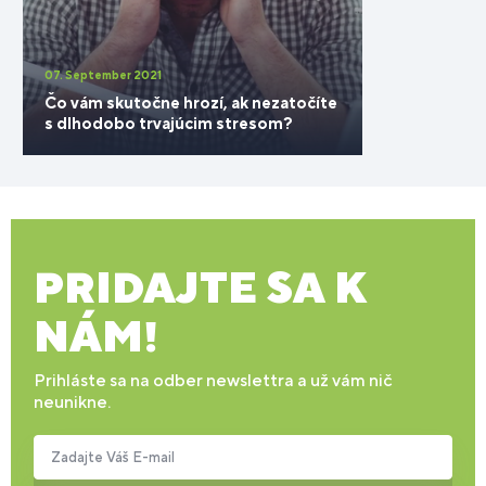
07. September 2021
Čo vám skutočne hrozí, ak nezatočíte
s dlhodobo trvajúcim stresom?
PRIDAJTE SA K
NÁM!
Prihláste sa na odber newslettra a už vám nič
neunikne.
Zadajte Váš E-mail