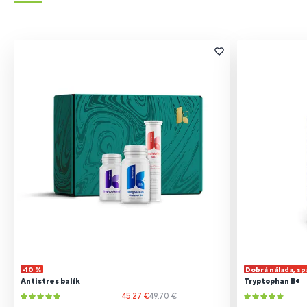
-10 %
Dobrá nálada, s
Antistres balík
Tryptophan B+
45.27 €
49.70 €