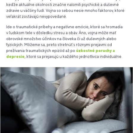
keďže aktuálne okolnosti značne nalomili psychické a duševné
zdravie u väčšiny ľudí. Vojna so sebou nesie mnoho faktorov, ktoré
veľakrát zostávajú nevypovedané.
Ide o traumatické príbehy a negatívne emócie, ktoré sa hromadia
v ľudskom tele v dôsledku stresu a obáv. Áno, vojna môže mať
obrovské množstvo účinkov na človeka či už duševných alebo
fyzických. Môžeme sa, preto stretnúť s rôznymi prejavmi od
prežívania traumatických epizód až po
úzkostné poruchy a
depresie
, ktoré sa prejavujú u každého jednotlivca individuálne.