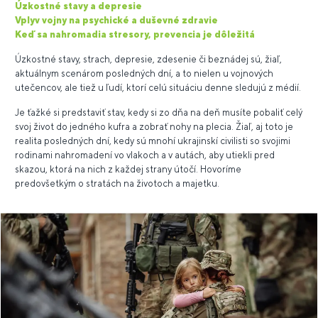
Úzkostné stavy a depresie
Vplyv vojny na psychické a duševné zdravie
Keď sa nahromadia stresory, prevencia je dôležitá
Úzkostné stavy, strach, depresie, zdesenie či beznádej sú, žiaľ,
aktuálnym scenárom posledných dní, a to nielen u vojnových
utečencov, ale tiež u ľudí, ktorí celú situáciu denne sledujú z médií.
Je ťažké si predstaviť stav, kedy si zo dňa na deň musíte pobaliť celý
svoj život do jedného kufra a zobrať nohy na plecia. Žiaľ, aj toto je
realita posledných dní, kedy sú mnohí ukrajinskí civilisti so svojimi
rodinami nahromadení vo vlakoch a v autách, aby utiekli pred
skazou, ktorá na nich z každej strany útočí. Hovoríme
predovšetkým o stratách na životoch a majetku.