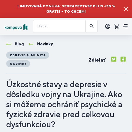
LIMITOVANÁ PONUKA: SERRAPEPTASE PLUS +30 %
GRATIS – TO CHCEM!
Prihlásiť
sa
Košík
Me
Blog
Novinky
ZDRAVIE A IMUNITA
Zdielať
NOVINKY
Úzkostné stavy a depresie v
dôsledku vojny na Ukrajine. Ako
si môžeme ochrániť psychické a
fyzické zdravie pred celkovou
dysfunkciou?