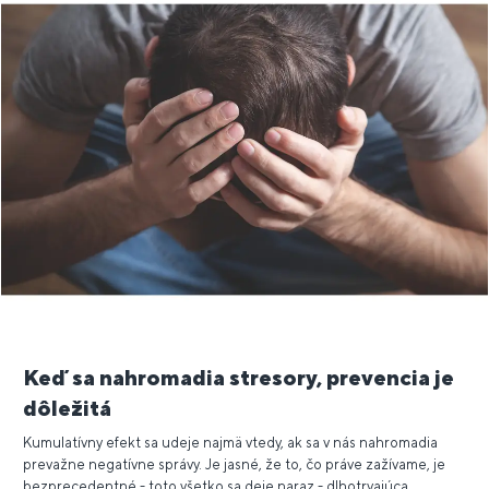
Keď sa nahromadia stresory, prevencia je
dôležitá
Kumulatívny efekt sa udeje najmä vtedy, ak sa v nás nahromadia
prevažne negatívne správy. Je jasné, že to, čo práve zažívame, je
bezprecedentné - toto všetko sa deje naraz - dlhotrvajúca