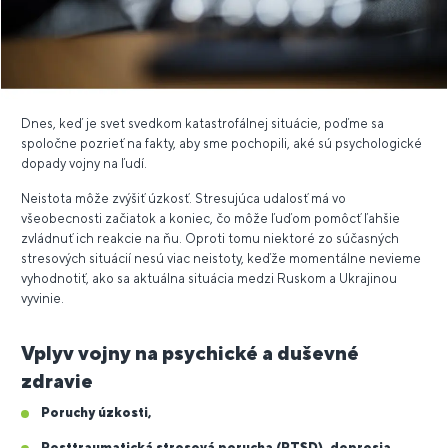
Dnes, keď je svet svedkom katastrofálnej situácie, poďme sa
spoločne pozrieť na fakty, aby sme pochopili, aké sú psychologické
dopady vojny na ľudí.
Neistota môže zvýšiť úzkosť. Stresujúca udalosť má vo
všeobecnosti začiatok a koniec, čo môže ľuďom pomôcť ľahšie
zvládnuť ich reakcie na ňu. Oproti tomu niektoré zo súčasných
stresových situácií nesú viac neistoty, keďže momentálne nevieme
vyhodnotiť, ako sa aktuálna situácia medzi Ruskom a Ukrajinou
vyvinie.
Vplyv vojny na psychické a duševné
zdravie
Poruchy úzkosti,
Posttraumatická stresová porucha (PTSD), depresia,