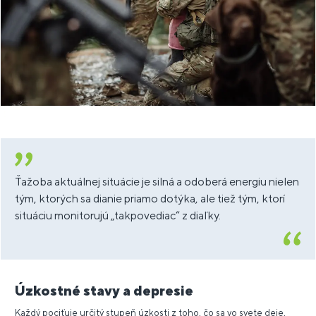
Ťažoba aktuálnej situácie je silná a odoberá energiu nielen
tým, ktorých sa dianie priamo dotýka, ale tiež tým, ktorí
situáciu monitorujú „takpovediac“ z diaľky.
Úzkostné stavy a depresie
Každý pociťuje určitý stupeň úzkosti z toho, čo sa vo svete deje,