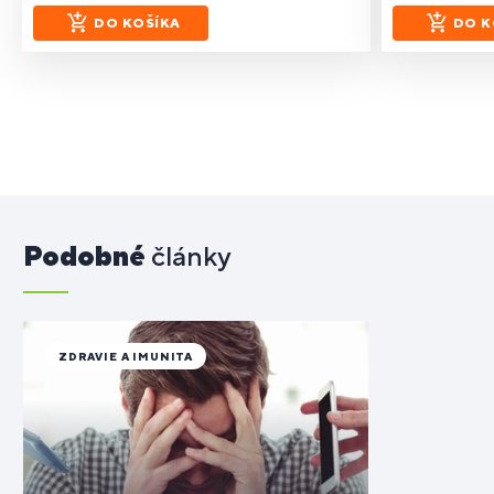
DO KOŠÍKA
DO K
Podobné
články
ZDRAVIE A IMUNITA