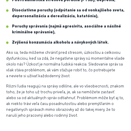
Disociatívne poruchy (odpútanie sa od vonkajšieho sveta,
depersonalizácia a derealizácia, katatónia),
Poruchy správania (najmä agresivita, asociálne a násilné
kriminálne správanie),
Zvýšená konzumácia alkoholu a návykových látok.
Ako sa, teda môžeme chrániť pred stresom, úzkosťou a celkovou
dysfunkciou, keď sa zdá, že negatívne správy sú momentálne všade
okolo nás? Úzkosť je normálna ľudská reakcia. Sledovanie správ sa
však stáva problémom, ak vám sťažuje robiť to, čo potrebujete
a neviete si užívať každodenný život.
Rôzni ľudia reagujú na správy odlišne, ale vo všeobecnosti, znakom
toho, že je toho už trochu priveľa, je, ak sa nemôžete zastaviť
alebo sa od aktuálnych správ odtiahnuť. Problémom môže byť aj to,
ak niekto trávi veľa času posadnutosťou alebo premýšľaním o
negatívnych správach mimo obrazovky až do takej miery, že to
naruší jeho pracovný alebo rodinný život.