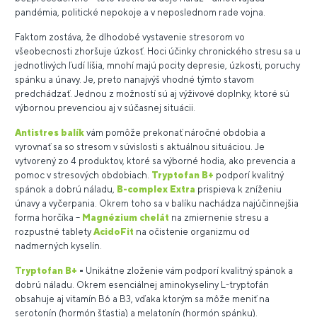
pandémia, politické nepokoje a v neposlednom rade vojna.
Faktom zostáva, že dlhodobé vystavenie stresorom vo
všeobecnosti zhoršuje úzkosť. Hoci účinky chronického stresu sa u
jednotlivých ľudí líšia, mnohí majú pocity depresie, úzkosti, poruchy
spánku a únavy. Je, preto nanajvýš vhodné týmto stavom
predchádzať. Jednou z možností sú aj výživové doplnky, ktoré sú
výbornou prevenciou aj v súčasnej situácii.
Antistres balík
vám pomôže prekonať náročné obdobia a
vyrovnať sa so stresom v súvislosti s aktuálnou situáciou. Je
vytvorený zo 4 produktov, ktoré sa výborné hodia, ako prevencia a
pomoc v stresových obdobiach.
Tryptofan B+
podporí kvalitný
spánok a dobrú náladu,
B-complex Extra
prispieva k zníženiu
únavy a vyčerpania. Okrem toho sa v balíku nachádza najúčinnejšia
forma horčíka –
Magnézium chelát
na zmiernenie stresu a
rozpustné tablety
AcidoFit
na očistenie organizmu od
nadmerných kyselín.
Tryptofan B+
-
Unikátne zloženie vám podporí kvalitný spánok a
dobrú náladu. Okrem esenciálnej aminokyseliny L-tryptofán
obsahuje aj vitamín B6 a B3, vďaka ktorým sa môže meniť na
serotonín (hormón šťastia) a melatonín (hormón spánku).