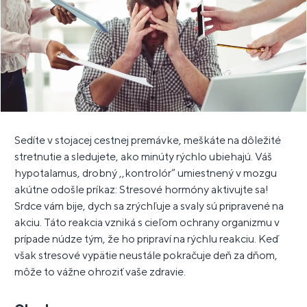
Sedíte v stojacej cestnej premávke, meškáte na dôležité
stretnutie a sledujete, ako minúty rýchlo ubiehajú. Váš
hypotalamus, drobný ,,kontrolór“ umiestnený v mozgu
akútne odošle príkaz: Stresové hormóny aktivujte sa!
Srdce vám bije, dych sa zrýchľuje a svaly sú pripravené na
akciu. Táto reakcia vzniká s cieľom ochrany organizmu v
prípade núdze tým, že ho pripraví na rýchlu reakciu. Keď
však stresové vypätie neustále pokračuje deň za dňom,
môže to vážne ohroziť vaše zdravie.