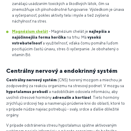
zanášajú usádzaním toxických a škodlivých látok, čím sa
znemožňuje ich plnohodnotné fungovanie. Výsledkom je únava
a vyčerpanosť, pokles aktivity tela i mysle a tiež zvýšená
náchylnosť na stres.
Magnézium chelát
-
Magnézium chelát je
najlepšia a
najúčinnejšia forma horčíka
na trhu. Má
vysokú
vstrebateľnosť
a využiteľnosť, vďaka čomu pomáha ľuďom
pociťujúcim častú únavu, stres či vyčerpanie. Je obohatený o
vitamín B6.
Centrálny nervový a endokrinný systém
Centrálny nervový systém
(CNS) tvorený mozgom a miechou je
zodpovedný za reakciu organizmu na stresový podnet. V mozgu sa
hypotalamus prebudí
a nadobličkám odosiela informáciu, aby
uvoľnili stresové hormóny
adrenalín a kortizol
. Tieto hormóny
zrýchľujú srdcový tep a nasmerujú prúdenie krvi do oblastí, ktoré to
v prípade núdze najviac potrebujú - svaly, srdce a ďalšie dôležité
orgány.
V prípade odstránenia stresu hypotalamus spätne aktivovaným