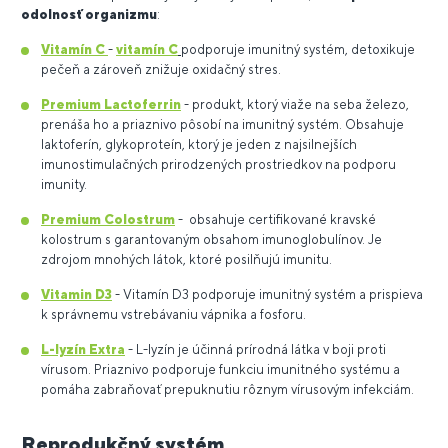
odolnosť organizmu
:
Vitamín C
-
vitamín C
podporuje imunitný systém, detoxikuje
pečeň a zároveň znižuje oxidačný stres.
Premium Lactoferrin
- produkt, ktorý v
iaže na seba železo,
prenáša ho a priaznivo pôsobí na imunitný systém. Obsahuje
laktoferín,
glykoproteín, ktorý je jeden z najsilnejších
imunostimulačných prirodzených prostriedkov na podporu
imunity.
Premium Colostrum
-
obsahuje certifikované kravské
kolostrum s garantovaným obsahom imunoglobulínov. Je
zdrojom mnohých látok, ktoré posilňujú imunitu.
Vitamin D3
-
Vitamín D3 podporuje imunitný systém a prispieva
k správnemu vstrebávaniu vápnika a fosforu.
L-lyzín Extra
-
L-lyzín je účinná prírodná látka v boji proti
vírusom. Priaznivo podporuje funkciu imunitného systému a
pomáha zabraňovať prepuknutiu rôznym vírusovým infekciám.
Reprodukčný systém