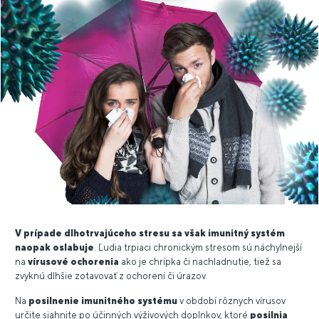
V prípade dlhotrvajúceho stresu sa však imunitný systém
naopak oslabuje
. Ľudia trpiaci chronickým stresom sú náchylnejší
na
vírusové ochorenia
ako je chrípka či nachladnutie, tiež sa
zvyknú dlhšie zotavovať z ochorení či úrazov.
Na
posilnenie imunitného systému
v období rôznych vírusov
určite siahnite po účinných výživových doplnkov, ktoré
posilnia