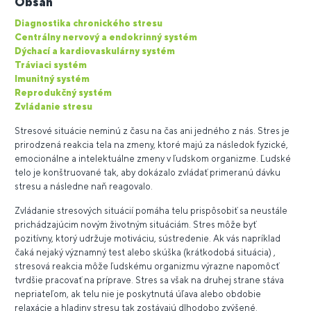
Obsah
Diagnostika chronického stresu
Centrálny nervový a endokrinný systém
Dýchací a kardiovaskulárny systém
Tráviaci systém
Imunitný systém
Reprodukčný systém
Zvládanie stresu
Stresové situácie neminú z času na čas ani jedného z nás. Stres je
prirodzená reakcia tela na zmeny, ktoré majú za následok fyzické,
emocionálne a intelektuálne zmeny v ľudskom organizme. Ľudské
telo je konštruované tak, aby dokázalo zvládať primeranú dávku
stresu a následne naň reagovalo.
Zvládanie stresových situácií pomáha telu prispôsobiť sa neustále
prichádzajúcim novým životným situáciám. Stres môže byť
pozitívny, ktorý udržuje motiváciu, sústredenie. Ak vás napríklad
čaká nejaký významný test alebo skúška (krátkodobá situácia) ,
stresová reakcia môže ľudskému organizmu výrazne napomôcť
tvrdšie pracovať na príprave. Stres sa však na druhej strane stáva
nepriateľom, ak telu nie je poskytnutá úľava alebo obdobie
relaxácie a hladiny stresu tak zostávajú dlhodobo zvýšené.