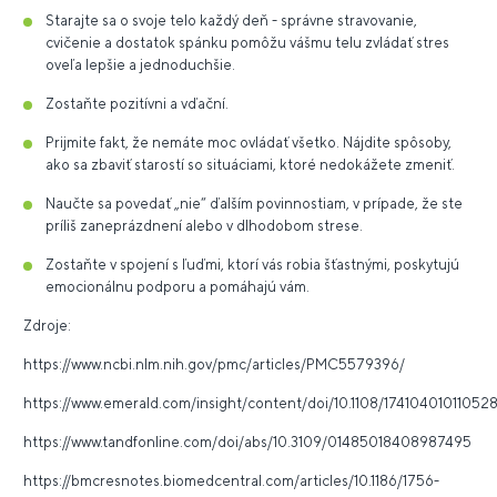
Starajte sa o svoje telo každý deň - správne stravovanie,
cvičenie a dostatok spánku pomôžu vášmu telu zvládať stres
oveľa lepšie a jednoduchšie.
Zostaňte pozitívni a vďační.
Prijmite fakt, že nemáte moc ovládať všetko. Nájdite spôsoby,
ako sa zbaviť starostí so situáciami, ktoré nedokážete zmeniť.
Naučte sa povedať „nie“ ďalším povinnostiam, v prípade, že ste
príliš zaneprázdnení alebo v dlhodobom strese.
Zostaňte v spojení s ľuďmi, ktorí vás robia šťastnými, poskytujú
emocionálnu podporu a pomáhajú vám.
Zdroje:
https://www.ncbi.nlm.nih.gov/pmc/articles/PMC5579396/
https://www.emerald.com/insight/content/doi/10.1108/174104010110528
https://www.tandfonline.com/doi/abs/10.3109/01485018408987495
https://bmcresnotes.biomedcentral.com/articles/10.1186/1756-