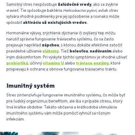
Samotný stres nespôsobuje
žalúdočné vredy
, ako sa zvykne
vravieť. Tie spôsobuje baktéria
Helicobacter pylori
, avšak stres
vytvára vhodné podmienky pre jej spôsobenie a rovnako môže
spôsobiť
aktiváciu už existujúcich vredov.
Hormonálne výkyvy, zrýchlené dýchanie či zvýšený tep môžu
narušiť správne fungovanie tráviaceho systému, čo sa často
prejavuje napríklad
zápchou
, s ktorou dokáže efektívne zatočiť
pravidelné užívanie
vlákniny
. Tiež
bolesťou
,
nadúvaním
alebo
iným diskomfortom. Pri výskyte týchto symptómov je vhodné užívať
probiotiká
, účinný
vitamínu U
alebo
tráviace enzýmy
, ktoré
prispievajú k ochrane a obnove fungovania tráviaceho traktu.
Imunitný systém
Stres zintenzívňuje fungovanie imunitného systému, čo môže byť
pre ľudský organizmus benefitom, ale iba v prípade stresu, ktorý
trvá krátke obdobie. Takáto občasná a krátkodobá stimulácia
imunitného systému vám môže pomôcť vyhnúť sa rôznym
infekciám.