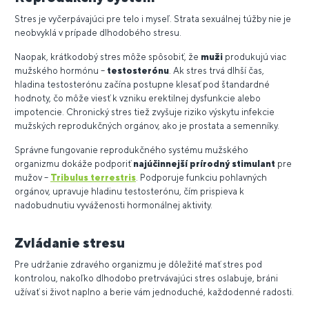
Stres je vyčerpávajúci pre telo i myseľ. Strata sexuálnej túžby nie je
neobvyklá v prípade dlhodobého stresu.
Naopak, krátkodobý stres môže spôsobiť, že
muži
produkujú viac
mužského hormónu –
testosterónu
. Ak stres trvá dlhší čas,
hladina testosterónu začína postupne klesať pod štandardné
hodnoty, čo môže viesť k vzniku erektilnej dysfunkcie alebo
impotencie. Chronický stres tiež zvyšuje riziko výskytu infekcie
mužských reprodukčných orgánov, ako je prostata a semenníky.
Správne fungovanie reprodukčného systému mužského
organizmu dokáže podporiť
najúčinnejší prírodný stimulant
pre
mužov –
Tribulus terrestris
. Podporuje funkciu pohlavných
orgánov, upravuje hladinu testosterónu, čím prispieva k
nadobudnutiu vyváženosti hormonálnej aktivity.
Zvládanie stresu
Pre udržanie zdravého organizmu je dôležité mať stres pod
kontrolou, nakoľko dlhodobo pretrvávajúci stres oslabuje, bráni
užívať si život naplno a berie vám jednoduché, každodenné radosti.