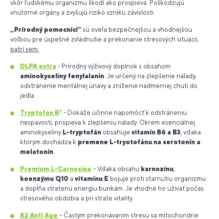
skôr ľudskému organizmu škodí ako prospieva. Poškodzujú
vnútorné orgány a zvyšujú riziko vzniku závislosti.
,,Prírodný pomocníci“
sú oveľa bezpečnejšou a vhodnejšou
voľbou pre úspešné zvládnutie a prekonanie stresových situácii,
patrí sem:
DLPA extra
- Prírodný výživový doplnok s obsahom
aminokyseliny fenylalanín
. Je určený na zlepšenie nálady,
odstránenie mentálnej únavy a zníženie nadmernej chuti do
jedla.
+
Tryptofán B
- Dokáže účinne napomôcť k odstráneniu
nespavosti, prispieva k zlepšeniu nálady. Okrem esenciálnej
aminokyseliny
L-tryptofán
obsahuje
vitamín B6 a B3
, vďaka
ktorým dochádza k
premene L-tryotofánu na serotonín a
melatonín
.
Premium L-Carnosine
– Vďaka obsahu
karnozínu
,
koenzýmu Q10
a
vitamínu E
bojuje proti starnutiu organizmu
a dopĺňa stratenú energiu bunkám. Je vhodné ho užívať počas
stresového obdobia a pri strate vitality.
K2 Anti Age
– Častým prekonávaním stresu sa mitochondrie