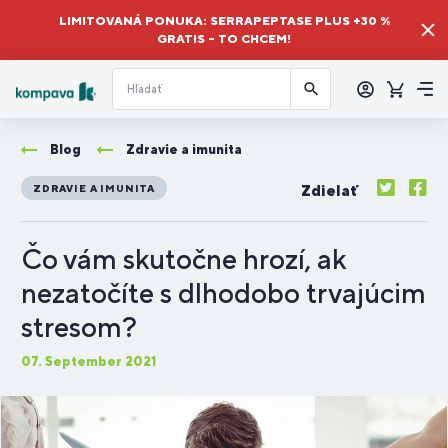
LIMITOVANÁ PONUKA: SERRAPEPTASE PLUS +30 %
GRATIS – TO CHCEM!
Prihlásiť
sa
Košík
Me
Blog
Zdravie a imunita
Zdielať
ZDRAVIE A IMUNITA
Čo vám skutočne hrozí, ak
nezatočíte s dlhodobo trvajúcim
stresom?
07. September 2021