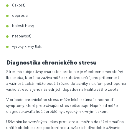
úzkosť,
depresia,
bolesti hlavy,
nespavosť,
vysoký krvný tlak.
Diagnostika chronického stresu
Stres má subjektívny charakter, preto nie je všeobecne merateľný.
Iba osoba, ktorá ho zažíva môže skutočne určiť jeho prítomnosť
a vážnosť. Lekár môže použiť rôzne dotazníky s cieľom pochopenia
vášho stresu a jeho následných dopadov na kvalitu vášho života.
V prípade chronického stresu môže lekár skúmať a hodnotiť
symptómy, ktoré pretrvávajúci stres spôsobuje. Napríklad môže
diagnostikovať a liečiť problémy s vysokým krvným tlakom.
Užívaním konvenčných liekov proti stresu možno dokážete mať na
určité obdobie stres pod kontrolou, avšak ich dlhodobé užívanie