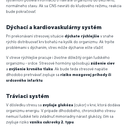
systémom posiela informáciu o návrate organizmu do bežného,
normálneho stavu. Ak sa CNS nevráti do kľudového režimu, reakcia
bude pokračovať.
Dýchací a kardiovaskulárny systém
Pri prekonávaní stresovej situácie
dýchate rýchlejšie
v snahe
rýchlo distribuovať krv bohatú na kyslík do organizmu. Ak trpíte
problémami s dýchaním, stres môže dýchanie ešte sťažiť.
V strese rýchlejšie pracuje i životne dôležitý orgán ľudského
organizmu - srdce. Stresové hormóny spôsobujú
zúženie ciev
a
zvýšenie krvného tlaku
. Ak bude teda stresové napätie
dlhodobo pretrvávať zvyšuje sa
riziko mozgovej príhody či
srdcového infarktu
.
Tráviaci systém
V dôsledku stresu sa
zvyšuje glukóza
(cukor) v krvi, ktorá dodáva
organizmu energiu. V prípade dlhodobého, chronického stresu
nemusí ľudské telo zvládnuť mimoriadny nárast glukózy, čím sa
zvyšuje riziko
vzniku cukrovky 2. typu
.