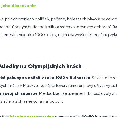
a jeho dávkovanie
al pri ochoreniach obličiek, pečene, bolestiach hlavy a na celko
ol obľúbeným pri liečbe koliky a srdcovo-cievnych ochorení.
R
 terrestris viac ako 1000 rokov, najmä na zvýšenie sexuálnej vý
sledky na Olympijských hrách
cké pokusy sa začali v roku 1982 v Bulharsku
. Súviselo to 
ch hrách v Moskve, kde športovci v rámci prípravy užívali výťažky
li svojich súperov
. Predpoklad, že užívanie Tribulusu ovplyvň
a zvieratách a neskôr aj na ľuďoch.
yšuje
hladinu testosterónu
nepriamo až o
30-50%
v rámci n