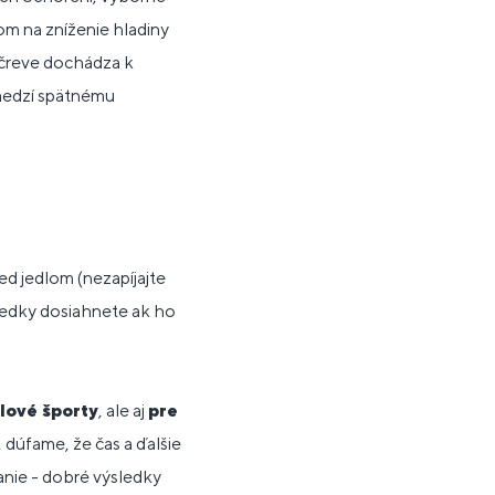
om na zníženie hladiny
 čreve dochádza k
medzí spätnému
d jedlom (nezapíjajte
ýsledky dosiahnete ak ho
lové športy
, ale aj
pre
dúfame, že čas a ďalšie
anie - dobré výsledky