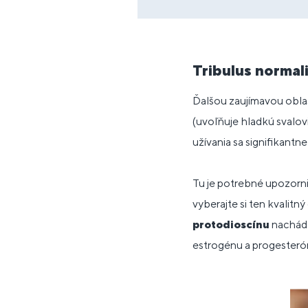
Tribulus normal
Ďalšou zaujímavou oblasť
(uvoľňuje hladkú svalov
užívania sa signifikantn
Tu je potrebné upozorniť
vyberajte si ten kvalit
protodioscínu
nachádza
estrogénu a progesterón