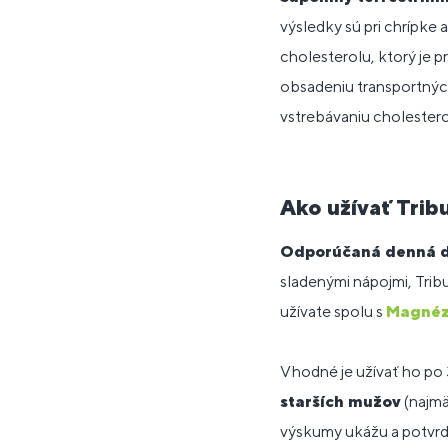
výsledky sú pri chrípke 
cholesterolu, ktorý je
obsadeniu transportnýc
vstrebávaniu cholestero
Ako užívať Trib
Odporúčaná denná d
sladenými nápojmi, Tribu
užívate spolu s
Magnéz
Vhodné je užívať ho po 3
starších mužov
(najmä
výskumy ukážu a potvrdia