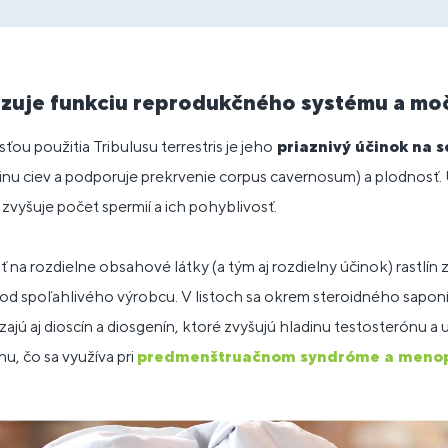
izuje funkciu reprodukčného systému a mo
ou použitia Tribulusu terrestris je jeho
priaznivý účinok na 
inu ciev a podporuje prekrvenie corpus cavernosum) a plodnosť
e zvyšuje počet spermií a ich pohyblivosť.
 na rozdielne obsahové látky (a tým aj rozdielny účinok) rastlín z
ný od spoľahlivého výrobcu. V listoch sa okrem steroidného sapon
jú aj dioscín a diosgenín, ktoré zvyšujú hladinu testosterónu a u
u, čo sa využíva pri
predmenštruačnom syndróme a meno