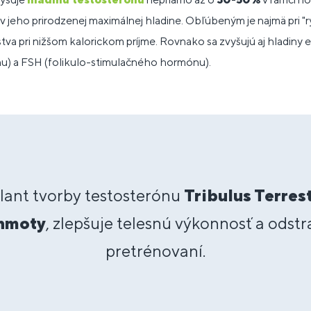
 jeho prirodzenej maximálnej hladine. Obľúbeným je najmä pri "ry
lstva pri nižšom kalorickom príjme. Rovnako sa zvyšujú aj hladiny 
u) a FSH (folikulo-stimulačného hormónu).
lant tvorby testosterónu
Tribulus Terres
 hmoty
, zlepšuje telesnú výkonnosť a odst
pretrénovaní.