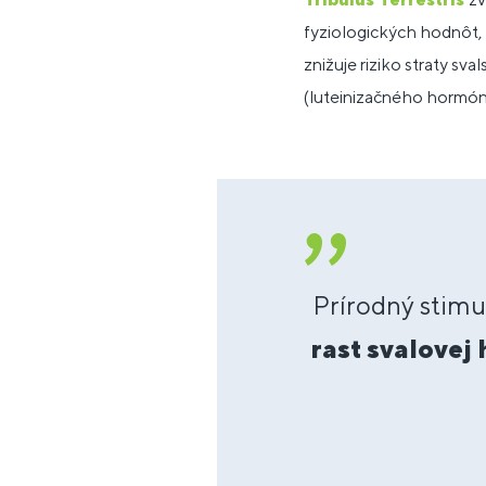
fyziologických hodnôt, v
znižuje riziko straty sva
(luteinizačného hormón
Prírodný stimu
rast svalovej