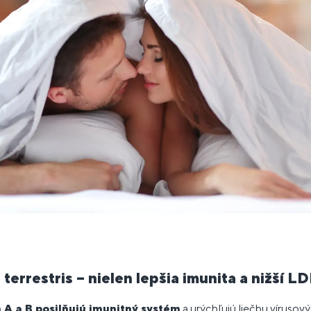
terrestris – nielen lepšia imunita a nižší L
n A a B posilňujú imunitný systém
a urýchľujú liečbu vírusov