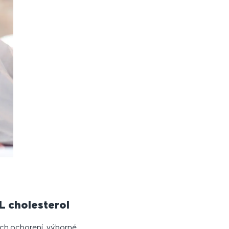
DL cholesterol
ých ochorení, výborné