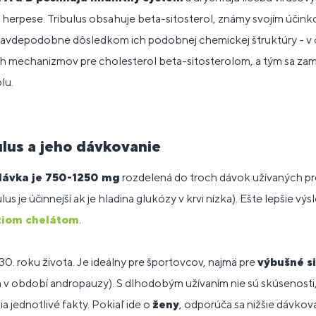
a herpese. Tribulus obsahuje beta-sitosterol, známy svojím účink
 pravdepodobne dôsledkom ich podobnej chemickej štruktúry - v
h mechanizmov pre cholesterol beta-sitosterolom, a tým sa za
lu.
ulus a jeho dávkovanie
ávka je 750-1250 mg
rozdelená do troch dávok užívaných pre
lus je účinnejší ak je hladina glukózy v krvi nízka). Ešte lepšie v
iom chelátom
.
0. roku života. Je ideálny pre športovcov, najmä pre
výbušné si
 v období andropauzy). S dlhodobým užívaním nie sú skúsenosti, 
 jednotlivé fakty. Pokiaľ ide o
ženy
, odporúča sa nižšie dávkov