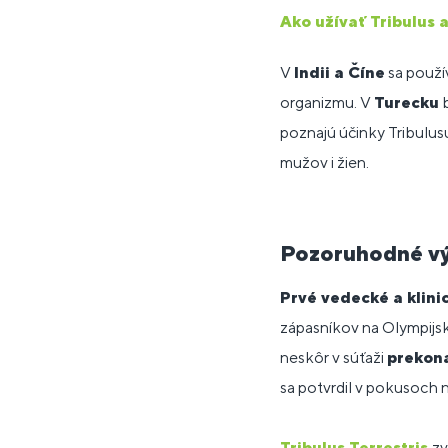
Ako užívať Tribulus 
V
Indii a Číne
sa použív
organizmu. V
Turecku
b
poznajú účinky Tribulusu
mužov i žien.
Pozoruhodné vý
Prvé vedecké a klini
zápasníkov na Olympijský
neskôr v súťaži
prekona
sa potvrdil v pokusoch n
Tribulus Terrestris
zv