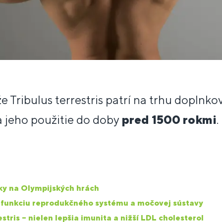
 Tribulus terrestris patrí na trhu doplnkov
 jeho použitie do doby
pred 1500 rokmi
.
y na Olympijských hrách
e funkciu reprodukčného systému a močovej sústavy
stris – nielen lepšia imunita a nižší LDL cholesterol