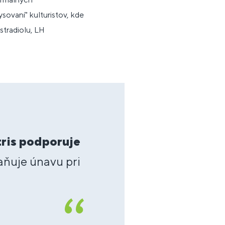
sovaní" kulturistov, kde
estradiolu, LH
tris podporuje
raňuje únavu pri