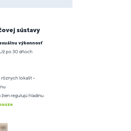
čovej sústavy
sexuálnu výkonnosť
. Už po 30 dňoch
 rôznych lokalít –
ínu
 žien regulujú hladinu
pauze
.