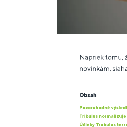
Napriek tomu, že
novinkám, siaha
Obsah
Pozoruhodné výsledk
Tribulus normalizuj
Účinky Trubulus terre