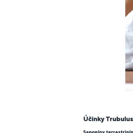
Účinky Trubulus 
Saponíny terrestriní