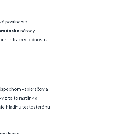
vé posilnenie
ománske
národy
konnosti a neplodnosti u
s úspechom vzpieračov a
 z tejto rastliny a
uje hladinu testosterónu
ormálnych