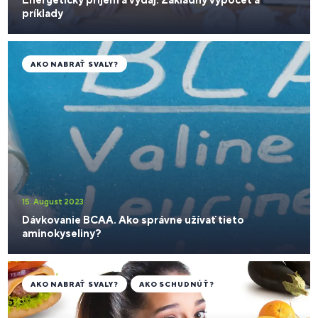
príklady
AKO NABRAŤ SVALY?
15. August 2023
Dávkovanie BCAA. Ako správne užívať tieto
aminokyseliny?
AKO NABRAŤ SVALY?
AKO SCHUDNÚŤ?