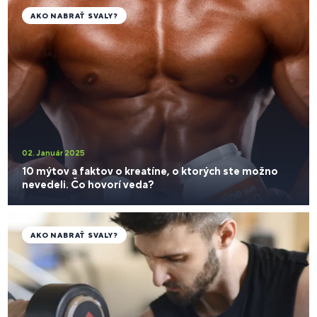
AKO NABRAŤ SVALY?
02. Január 2025
10 mýtov a faktov o kreatíne, o ktorých ste možno
nevedeli. Čo hovorí veda?
AKO NABRAŤ SVALY?