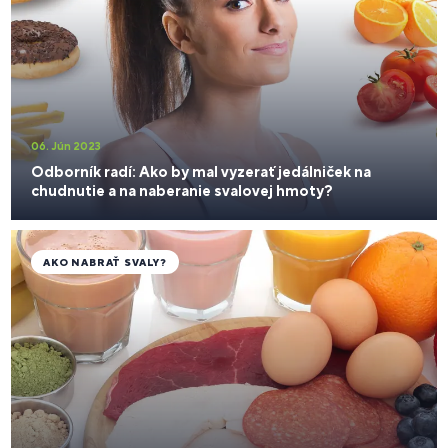
06. Jún 2023
Odborník radí: Ako by mal vyzerať jedálniček na
chudnutie a na naberanie svalovej hmoty?
AKO NABRAŤ SVALY?