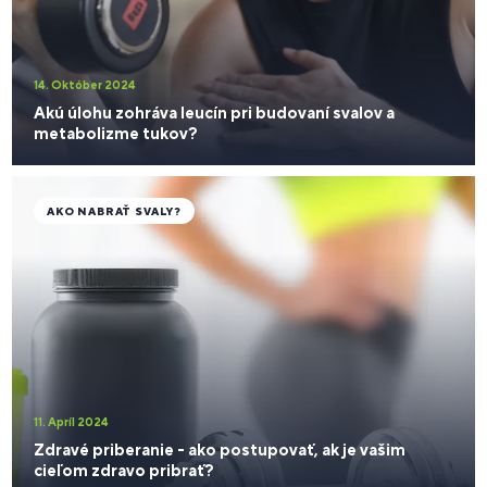
14. Október 2024
Akú úlohu zohráva leucín pri budovaní svalov a
metabolizme tukov?
AKO NABRAŤ SVALY?
11. Apríl 2024
Zdravé priberanie - ako postupovať, ak je vašim
cieľom zdravo pribrať?