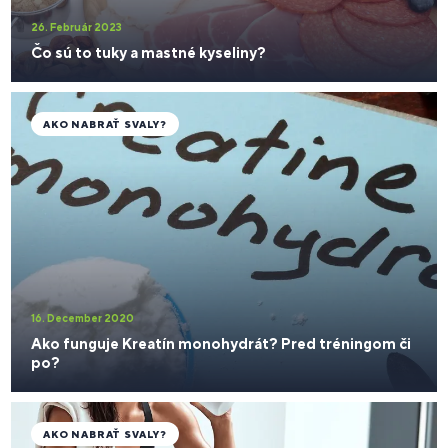
26. Február 2023
Čo sú to tuky a mastné kyseliny?
AKO NABRAŤ SVALY?
16. December 2020
Ako funguje Kreatín monohydrát? Pred tréningom či
po?
AKO NABRAŤ SVALY?