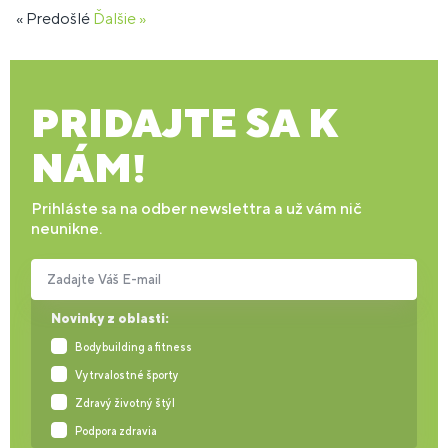
« Predošlé
Ďalšie »
PRIDAJTE SA K
NÁM!
Prihláste sa na odber newslettra a už vám nič
neunikne.
Zadajte Váš E-mail
Novinky z oblasti:
Bodybuilding a fitness
Vytrvalostné športy
Zdravý životný štýl
Podpora zdravia