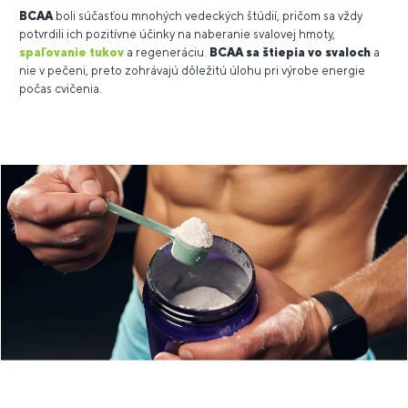
BCAA
boli súčasťou mnohých vedeckých štúdií, pričom sa vždy
potvrdili ich pozitívne účinky na naberanie svalovej hmoty,
spaľovanie tukov
a regeneráciu.
BCAA sa štiepia vo svaloch
a
nie v pečeni, preto zohrávajú dôležitú úlohu pri výrobe energie
počas cvičenia.