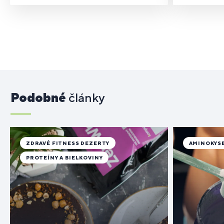
Podobné
články
ZDRAVÉ FITNESS DEZERTY
AMINOKYS
PROTEÍNY A BIELKOVINY