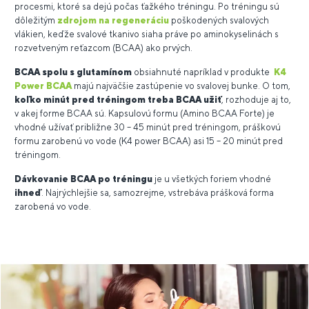
procesmi, ktoré sa dejú počas ťažkého tréningu. Po tréningu sú
dôležitým
zdrojom na regeneráciu
poškodených svalových
vlákien, keďže svalové tkanivo siaha práve po aminokyselinách s
rozvetveným reťazcom (BCAA) ako prvých.
BCAA spolu s glutamínom
obsiahnuté napríklad v produkte
K4
Power BCAA
majú najväčšie zastúpenie vo svalovej bunke. O tom,
koľko minút pred tréningom treba BCAA užiť
, rozhoduje aj to,
v akej forme BCAA sú. Kapsulovú formu (Amino BCAA Forte) je
vhodné užívať približne 30 – 45 minút pred tréningom, práškovú
formu zarobenú vo vode (K4 power BCAA) asi 15 – 20 minút pred
tréningom.
Dávkovanie BCAA po tréningu
je u všetkých foriem vhodné
ihneď
. Najrýchlejšie sa, samozrejme, vstrebáva prášková forma
zarobená vo vode.