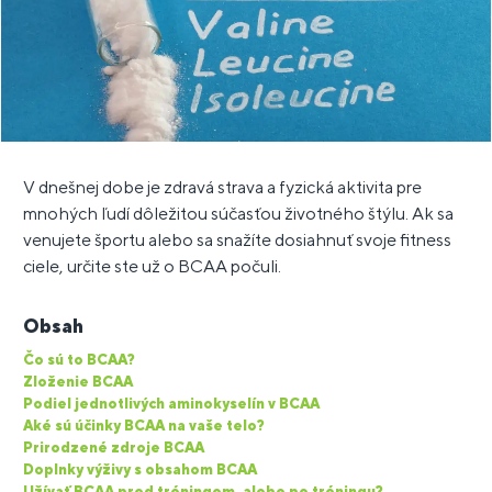
V dnešnej dobe je zdravá strava a fyzická aktivita pre
mnohých ľudí dôležitou súčasťou životného štýlu. Ak sa
venujete športu alebo sa snažíte dosiahnuť svoje fitness
ciele, určite ste už o BCAA počuli.
Obsah
Čo sú to BCAA?
Zloženie BCAA
Podiel jednotlivých aminokyselín v BCAA
Aké sú účinky BCAA na vaše telo?
Prirodzené zdroje BCAA
Doplnky výživy s obsahom BCAA
Užívať BCAA pred tréningom, alebo po tréningu?