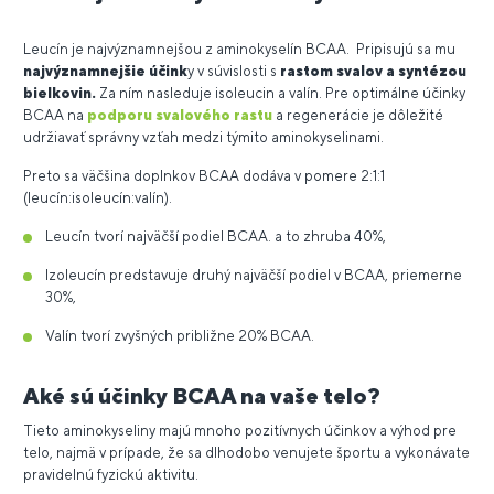
Leucín je najvýznamnejšou z aminokyselín BCAA. Pripisujú sa mu
najvýznamnejšie účink
y v súvislosti s
rastom svalov a syntézou
bielkovin.
Za ním nasleduje isoleucin a valín. Pre optimálne účinky
BCAA na
podporu svalového rastu
a regenerácie je dôležité
udržiavať správny vzťah medzi týmito aminokyselinami.
Preto sa väčšina doplnkov BCAA dodáva v pomere 2:1:1
(leucín:isoleucín:valín).
Leucín tvorí najväčší podiel BCAA. a to zhruba 40%,
Izoleucín predstavuje druhý najväčší podiel v BCAA, priemerne
30%,
Valín tvorí zvyšných približne 20% BCAA.
Aké sú účinky BCAA na vaše telo?
Tieto aminokyseliny majú mnoho pozitívnych účinkov a výhod pre
telo, najmä v prípade, že sa dlhodobo venujete športu a vykonávate
pravidelnú fyzickú aktivitu.