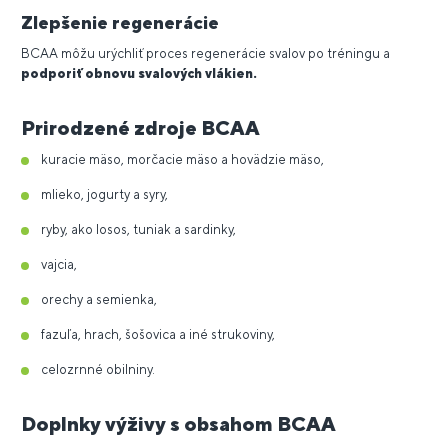
Zlepšenie regenerácie
BCAA môžu urýchliť proces regenerácie svalov po tréningu a
podporiť obnovu svalových vlákien.
Prirodzené zdroje BCAA
kuracie mäso, morčacie mäso a hovädzie mäso,
mlieko, jogurty a syry,
ryby, ako losos, tuniak a sardinky,
vajcia,
orechy a semienka,
fazuľa, hrach, šošovica a iné strukoviny,
celozrnné obilniny.
Doplnky výživy s obsahom BCAA