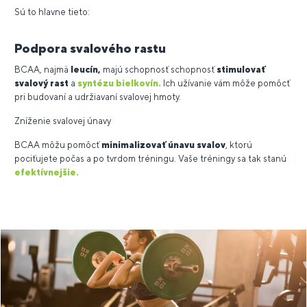
Sú to hlavne tieto:
Podpora svalového rastu
BCAA, najmä
leucín,
majú schopnosť schopnosť
stimulovať
svalový rast
a
syntézu bielkovín.
Ich užívanie vám môže pomôcť
pri budovaní a udržiavaní svalovej hmoty.
Zníženie svalovej únavy
BCAA môžu pomôcť
minimalizovať únavu svalov
, ktorú
pociťujete počas a po tvrdom tréningu. Vaše tréningy sa tak stanú
efektívnejšie.