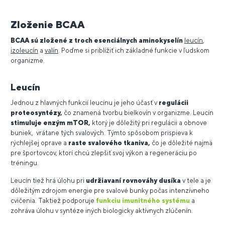
Zloženie BCAA
BCAA sú zložené z troch esenciálnych aminokyselín
leucín
,
izoleucín
a
valín
. Poďme si priblížiť ich základné funkcie v ľudskom
organizme.
Leucín
Jednou z hlavných funkcií leucínu je jeho účasť v
regulácii
proteosyntézy,
čo znamená tvorbu bielkovín v organizme. Leucín
stimuluje enzým mTOR,
ktorý je dôležitý pri regulácii a obnove
buniek, vrátane tých svalových. Týmto spôsobom prispieva k
rýchlejšej oprave a
raste svalového tkaniva,
čo je dôležité najmä
pre športovcov, ktorí chcú zlepšiť svoj výkon a regeneráciu po
tréningu.
Leucín tiež hrá úlohu pri
udržiavaní rovnováhy dusíka
v tele a je
dôležitým zdrojom energie pre svalové bunky počas intenzívneho
cvičenia. Taktiež podporuje
funkciu imunitného systému
a
zohráva úlohu v syntéze iných biologicky aktívnych zlúčenín.