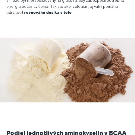
a môže byť metabolizovaný na glukózu, aby zabezpečil potrebnú
energiu počas cvičenia. Takisto ako izoleucín, aj valín pomáha
udržiavať
rovnováhu dusíka v tele
.
Podiel jednotlivých aminokyselín v BCAA