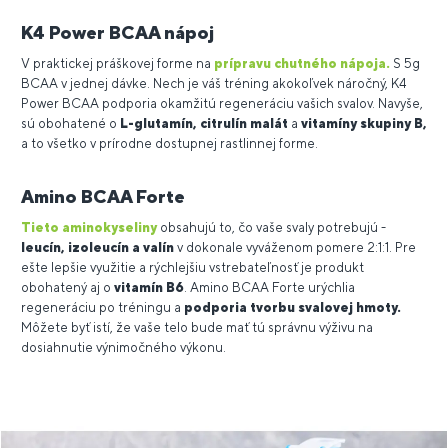
K4 Power BCAA nápoj
V praktickej práškovej forme na
prípravu chutného nápoja.
S 5g
BCAA v jednej dávke. Nech je váš tréning akokoľvek náročný, K4
Power BCAA podporia okamžitú regeneráciu vašich svalov. Navyše,
sú obohatené o
L-glutamín, citrulín malát
a
vitamíny skupiny B,
a to všetko v prírodne dostupnej rastlinnej forme.
Amino BCAA Forte
Tieto aminokyseliny
obsahujú to, čo vaše svaly potrebujú -
leucín, izoleucín a valín
v dokonale vyváženom pomere 2:1:1. Pre
ešte lepšie využitie a rýchlejšiu vstrebateľnosť je produkt
obohatený aj o
vitamín B6
. Amino BCAA Forte urýchlia
regeneráciu po tréningu a
podporia tvorbu svalovej hmoty.
Môžete byť istí, že vaše telo bude mať tú správnu výživu na
dosiahnutie výnimočného výkonu.