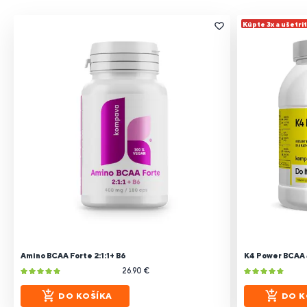
Kúpte 3x a ušetri
Amino BCAA Forte 2:1:1+ B6
K4 Power BCAA 4
26.90 €
DO KOŠÍKA
DO K