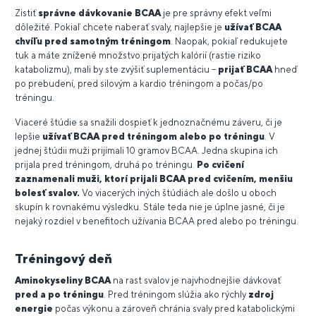
Zistiť
správne dávkovanie BCAA
je pre správny efekt veľmi
dôležité. Pokiaľ chcete naberať svaly, najlepšie je
užívať BCAA
chvíľu pred samotným tréningom
. Naopak, pokiaľ redukujete
tuk a máte znížené množstvo prijatých kalórií (rastie riziko
katabolizmu), mali by ste zvýšiť suplementáciu –
prijať BCAA
hneď
po prebudení, pred silovým a kardio tréningom a počas/po
tréningu.
Viaceré štúdie sa snažili dospieť k jednoznačnému záveru, či je
lepšie
užívať BCAA pred tréningom alebo po tréningu
. V
jednej štúdii muži prijímali 10 gramov BCAA. Jedna skupina ich
prijala pred tréningom, druhá po tréningu.
Po cvičení
zaznamenali muži, ktorí prijali BCAA pred cvičením, menšiu
bolesť svalov.
Vo viacerých iných štúdiách ale došlo u oboch
skupín k rovnakému výsledku. Stále teda nie je úplne jasné, či je
nejaký rozdiel v benefitoch užívania BCAA pred alebo po tréningu.
Tréningový deň
Aminokyseliny BCAA
na rast svalov je najvhodnejšie dávkovať
pred a po tréningu
. Pred tréningom slúžia ako rýchly
zdroj
energie
počas výkonu a zároveň chránia svaly pred katabolickými