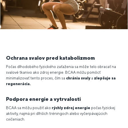
Ochrana svalov pred katabolizmom
Počas dlhodobého fyzického zaťaženia sa môže telo obracať na
svalové tkanivo ako zdroj energie. BCAA môžu pomôcť
minimalizovať tento proces, čím sa
chránia svaly
a
zlepšuje sa
regenerácia.
Podpora energie a vytrvalosti
BCAA sa môžu použiť ako
rýchly zdroj energie
počas fyzickej
aktivity, najmä pri dlhších tréningoch alebo vyčerpávajúcich
cvičeniach.