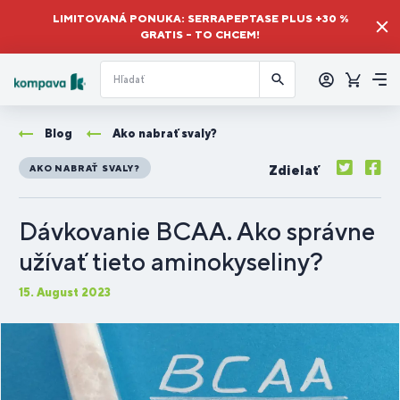
LIMITOVANÁ PONUKA: SERRAPEPTASE PLUS +30 %
GRATIS – TO CHCEM!
Prihlásiť
sa
Košík
Me
Blog
Ako nabrať svaly?
Zdielať
AKO NABRAŤ SVALY?
Dávkovanie BCAA. Ako správne
užívať tieto aminokyseliny?
15. August 2023