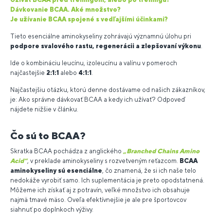
Dávkovanie BCAA. Aké množstvo?
Je užívanie BCAA spojené s vedľajšími účinkami?
Tieto esenciálne aminokyseliny zohrávajú významnú úlohu pri
podpore svalového rastu,
regenerácii a zlepšovaní výkonu
.
Ide o kombináciu leucínu, izoleucínu a valínu v pomeroch
najčastejšie
2:1:1
alebo
4:1:1
.
Najčastejšiu otázku, ktorú denne dostávame od našich zákazníkov,
je: Ako správne dávkovať BCAA a kedy ich užívať? Odpoveď
nájdete nižšie v článku.
Čo sú to BCAA?
Skratka BCAA pochádza z anglického
„Branched Chains Amino
Acid“
, v preklade aminokyseliny s rozvetveným reťazcom.
BCAA
aminokyseliny sú esenciálne
, čo znamená, že si ich naše telo
nedokáže vyrobiť samo. Ich suplementácia je preto opodstatnená.
Môžeme ich získať aj z potravín, veľké množstvo ich obsahuje
najmä tmavé mäso. Oveľa efektívnejšie je ale pre športovcov
siahnuť po doplnkoch výživy.