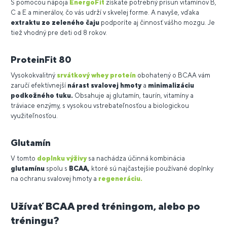
S pomocou nápoja
EnergoFit
získate potrebný prísun vitamínov B,
C a E a minerálov, čo vás udrží v skvelej forme. A navyše, vďaka
extraktu zo zeleného čaju
podporíte aj činnosť vášho mozgu. Je
tiež vhodný pre deti od 8 rokov.
ProteinFit 80
Vysokokvalitný
srvátkový whey proteín
obohatený o BCAA vám
zaručí efektívnejší
nárast svalovej hmoty
a
minimalizáciu
podkožného tuku.
Obsahuje aj glutamín, taurín, vitamíny a
tráviace enzýmy, s vysokou vstrebateľnosťou a biologickou
využiteľnosťou.
Glutamín
V tomto
doplnku výživy
sa nachádza účinná kombinácia
glutamínu
spolu s
BCAA,
ktoré sú najčastejšie používané doplnky
na ochranu svalovej hmoty a
regeneráciu.
Užívať BCAA pred tréningom, alebo po
tréningu?