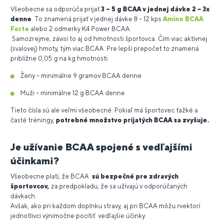
Všeobecne sa odporúča prijať
3 – 5 g BCAA v jednej dávke 2 – 3x
denne
. To znamená prijať v jednej dávke 8 – 12 kps
Amino BCAA
Forte
alebo 2 odmerky K4 Power BCAA.
Samozrejme, závisí to aj od hmotnosti športovca. Čím viac aktívnej
(svalovej) hmoty, tým viac BCAA. Pre lepší prepočet to znamená
približne 0,05 g na kg hmotnosti.
Ženy – minimálne 9 gramov BCAA denne
Muži – minimálne 12 g BCAA denne
Tieto čísla sú ale veľmi všeobecné. Pokiaľ má športovec ťažké a
časté tréningy,
potrebné množstvo prijatých BCAA sa zvyšuje.
Je užívanie BCAA spojené s vedľajšími
účinkami?
Všeobecne platí, že BCAA
sú bezpečné pre zdravých
športovcov,
za predpokladu, že sa užívajú v odporúčaných
dávkach.
Avšak, ako pri každom doplnku stravy, aj pri BCAA môžu niektorí
jednotlivci výnimočne pocítiť vedľajšie účinky.