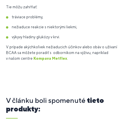
Tie môžu zahŕňať:
tráviace problémy,
nežiaduce reakcie s niektorými liekmi,
výkyvy hladiny glukózy v krvi.
V prípade akýchkoľvek nežiaducich účinkov alebo obáv o užívaní
BCAA sa môžete poradiť s odborníkom na výživu, napríklad
v našom centre
Kompava Metflex
.
V článku boli spomenuté
tieto
produkty: