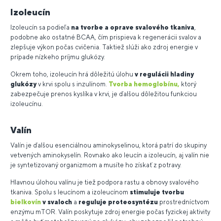
Izoleucín
I
zoleucín sa podieľa
na tvorbe a oprave svalového tkaniva
,
podobne ako ostatné BCAA, čím prispieva k regenerácii svalov a
zlepšuje výkon počas cvičenia. Taktiež slúži ako zdroj energie v
prípade nízkeho príjmu glukózy.
Okrem toho, izoleucín hrá dôležitú úlohu
v regulácii hladiny
glukózy
v krvi spolu s inzulínom.
Tvorba hemoglobínu,
ktorý
zabezpečuje prenos kyslíka v krvi, je ďalšou dôležitou funkciou
izoleucínu.
Valín
Valín je ďalšou esenciálnou aminokyselinou, ktorá patrí do skupiny
vetvených aminokyselín. Rovnako ako leucín a izoleucín, aj valín nie
je syntetizovaný organizmom a musíte ho získať z potravy.
Hlavnou úlohou valínu je tiež podpora rastu a obnovy svalového
tkaniva. Spolu s leucínom a izoleucínom
stimuluje tvorbu
bielkovín
v svaloch
a
reguluje proteosyntézu
prostredníctvom
enzýmu mTOR. Valín poskytuje zdroj energie počas fyzickej aktivity