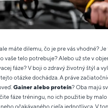
 ale máte dilemu, čo je pre vás vhodné? Je
čo vaše telo potrebuje? Alebo už ste v obj
cej fáze? V boji o zdravý životný štýl a vy
 tejto otázke dochádza. A práve začiatoční
oveď.
Gainer alebo proteín
? Oba majú sv
rčite fáze tréningu, no ich použitie by mal
neho očakávaného cieľa jednotlivca. V to