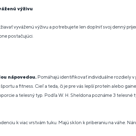
váženú výživu
ržiavať vyváženú výživu a potrebujete len doplniť svoj denný príj
ne postačujúci.
lou nápovedou.
Pomáhajú identifikovať individuálne rozdiely 
portu a fitness. Cieľ a teda, či je pre vás lepší proteín alebo gainer
porcie a telesný typ. Podľa W. H. Sheldona poznáme 3 telesné 
denciu k viac vrstvám tuku. Majú sklon k priberaniu na váhe. Ná