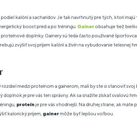
odiel kalórií a sacharidov. Je tak navrhnutý pre tých, ktorí majú 
ergetický boost pred a po tréningu.
Gainer
obsahuje tiež bielko
oteínové doplnky. Gainery sú teda často používané športovcami
trebujú zvýšiť svoj príjem kalórií a živín na vybudovanie telesnej h
ľ
rozdiel medzi proteínom a gainerom, mali by ste si stanoviť svoj
 doplnok je pre vás ten správny. Ak sa snažíte získať svalovú hmo
réningu,
proteín
je pre vás vhodnejší. Na druhej strane, ak mát
iť kalorický príjem,
gainer
môže byť lepšou voľbou.