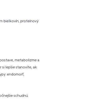
em bielkovín, proteínový
v postave, metabolizme a
 si lepšie stanovíte, ak
typy: endomorf,
ročnejšie schudnú.