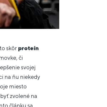
 to skôr
proteín
emovke, či
lepšenie svojej
ci na ňu niekedy
oje miesto
o byť zvolené na
mto článku sa