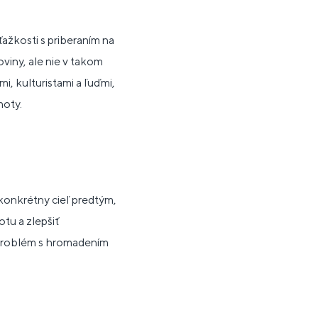
ťažkosti s priberaním na
viny, ale nie v takom
, kulturistami a ľuďmi,
moty.
 konkrétny cieľ predtým,
tu a zlepšiť
e problém s hromadením