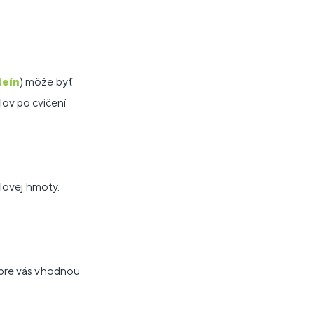
teín
) môže byť
ov po cvičení.
lovej hmoty.
 pre vás vhodnou