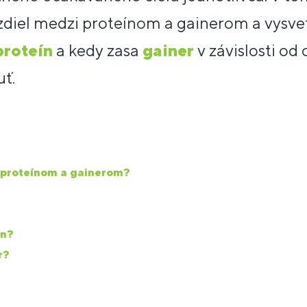
diel medzi proteínom a gainerom a vysvetl
proteín
a kedy zasa
gainer
v závislosti od 
ť.
i proteínom a gainerom?
ín?
r?