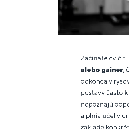
Začínate cvičiť,
alebo gainer
, 
dokonca v rysova
postavy často k
nepoznajú odp
a plnia účel v u
základe konkrét