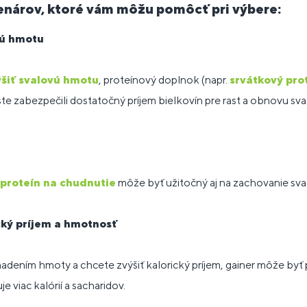
cenárov, ktoré vám môžu pomôcť pri výbere:
vú hmotu
ýšiť svalovú hmotu
, proteínový doplnok (napr.
srvátkový pro
e zabezpečili dostatočný príjem bielkovín pre rast a obnovu sval
proteín na chudnutie
môže byť užitočný aj na zachovanie sva
cký príjem a hmotnosť
adením hmoty a chcete zvýšiť kalorický príjem, gainer môže byť
 viac kalórií a sacharidov.