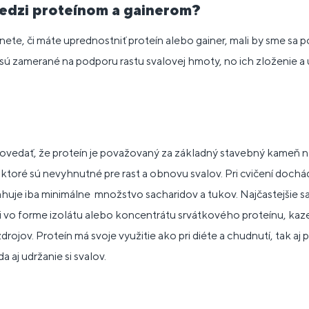
medzi proteínom a gainerom?
te, či máte uprednostniť proteín alebo gainer, mali by sme sa po
r sú zamerané na podporu rastu svalovej hmoty, no ich zloženie a ú
edať, že proteín je považovaný za základný stavebný kameň naš
 ktoré sú nevyhnutné pre rast a obnovu svalov. Pri cvičení dochá
uje iba minimálne množstvo sacharidov a tukov. Najčastejšie sa
vo forme izolátu alebo koncentrátu srvátkového proteínu, kaze
drojov. Proteín má svoje využitie ako pri diéte a chudnutí, tak aj 
 aj udržanie si svalov.