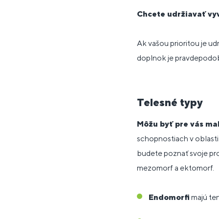
Chcete udržiavať vy
Ak vašou prioritou je ud
doplnok je pravdepodob
Telesné typy
Môžu byť pre vás ma
schopnostiach v oblasti š
budete poznať svoje pro
mezomorf a ektomorf.
Endomorfi
majú ten