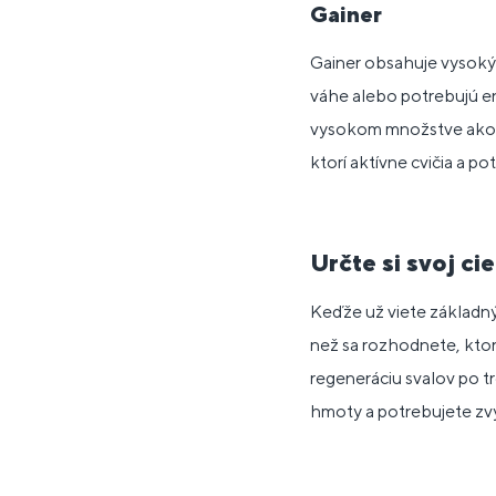
Gainer
Gainer obsahuje vysoký p
váhe alebo potrebujú en
vysokom množstve ako pr
ktorí aktívne cvičia a po
Určte si svoj cie
Keďže už viete základný 
než sa rozhodnete, ktorý
regeneráciu svalov po t
hmoty a potrebujete zvýš