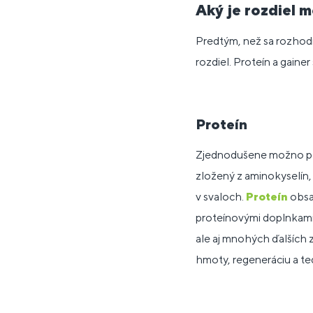
Aký je rozdiel 
Predtým, než sa rozhodne
rozdiel. Proteín a gaine
Proteín
Zjednodušene možno pov
zložený z aminokyselín,
v svaloch.
Proteín
obsah
proteínovými doplnkami 
ale aj mnohých ďalších z
hmoty, regeneráciu a teda