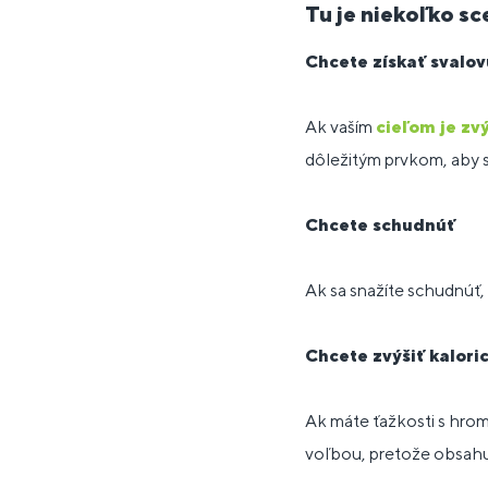
Tu je niekoľko s
Chcete získať svalo
Ak vaším
cieľom je zv
dôležitým prvkom, aby st
Chcete schudnúť
Ak sa snažíte schudnúť,
Chcete zvýšiť kalori
Ak máte ťažkosti s hrom
voľbou, pretože obsahuje