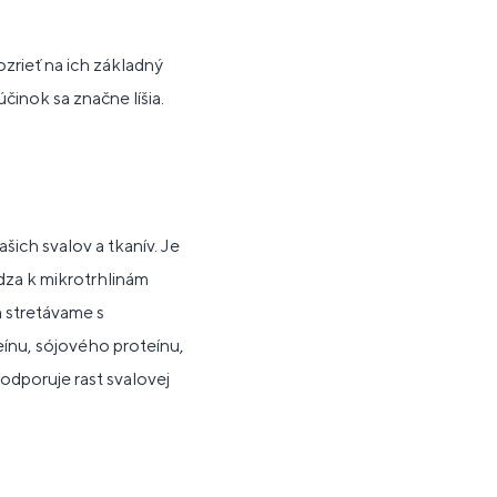
zrieť na ich základný
činok sa značne líšia.
ich svalov a tkanív. Je
dza k mikrotrhlinám
 stretávame s
ínu, sójového proteínu,
podporuje rast svalovej