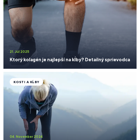
21. Júl 2025
Ktorý kolagén je najlepší na kĺby? Detailný sprievodca
KOSTI A KĹBY
04. November 2024