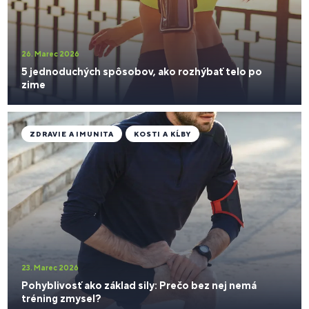
26. Marec 2026
5 jednoduchých spôsobov, ako rozhýbať telo po
zime
ZDRAVIE A IMUNITA
KOSTI A KĹBY
23. Marec 2026
Pohyblivosť ako základ sily: Prečo bez nej nemá
tréning zmysel?