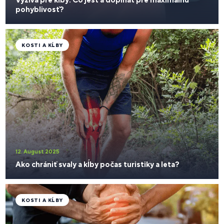
pohyblivosť?
KOSTI A KĹBY
12. August 2025
Ako chrániť svaly a kĺby počas turistiky a leta?
KOSTI A KĹBY