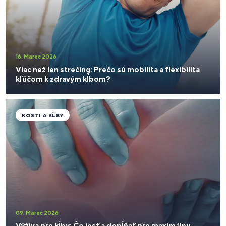
16. Marec 2026
Viac než len strečing: Prečo sú mobilita a flexibilita
kľúčom k zdravým kĺbom?
KOSTI A KĹBY
09. Marec 2026
Výživa pre kĺby: Čo jesť a dopĺňať pre maximálnu