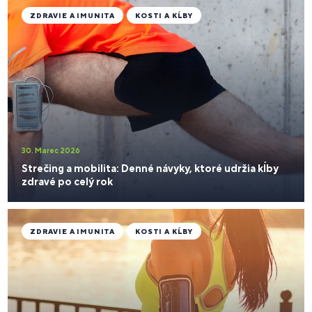
ZDRAVIE A IMUNITA
KOSTI A KĹBY
30. Marec 2026
Strečing a mobilita: Denné návyky, ktoré udržia kĺby
zdravé po celý rok
ZDRAVIE A IMUNITA
KOSTI A KĹBY