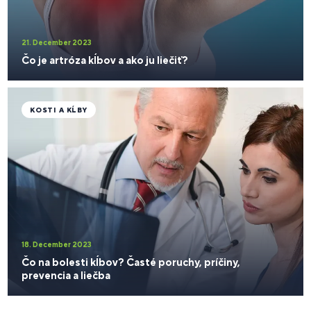
21. December 2023
Čo je artróza kĺbov a ako ju liečiť?
KOSTI A KĹBY
18. December 2023
Čo na bolesti kĺbov? Časté poruchy, príčiny,
prevencia a liečba