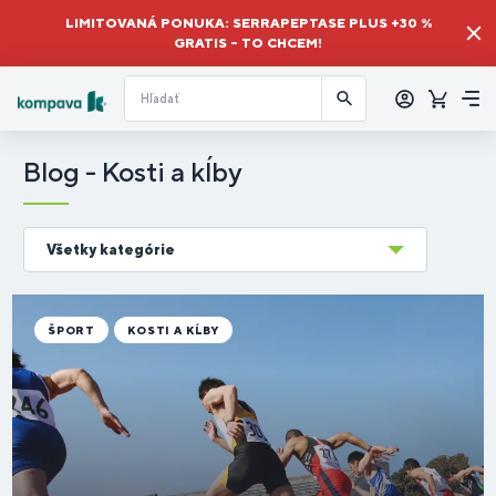
LIMITOVANÁ PONUKA: SERRAPEPTASE PLUS +30 %
GRATIS – TO CHCEM!
Prihlásiť
sa
Košík
Me
Blog - Kosti a kĺby
Všetky kategórie
ŠPORT
KOSTI A KĹBY