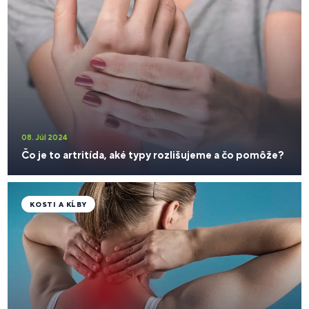
08. Júl 2024
Čo je to artritída, aké typy rozlišujeme a čo pomôže?
KOSTI A KĹBY