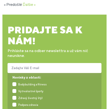
« Predošlé
Ďalšie »
PRIDAJTE SA K
NÁM!
Prihláste sa na odber newslettra a už vám nič
neunikne.
Zadajte Váš E-mail
Novinky z oblasti:
Bodybuilding a fitness
Vytrvalostné športy
Zdravý životný štýl
Podpora zdravia