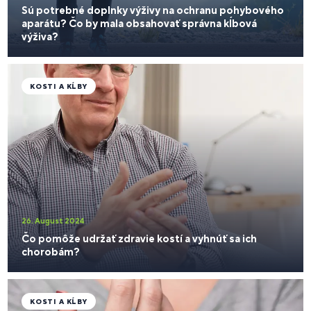
Sú potrebné doplnky výživy na ochranu pohybového
aparátu? Čo by mala obsahovať správna kĺbová
výživa?
KOSTI A KĹBY
26. August 2024
Čo pomôže udržať zdravie kostí a vyhnúť sa ich
chorobám?
KOSTI A KĹBY