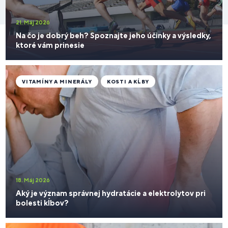
21. Máj 2026
Na čo je dobrý beh? Spoznajte jeho účinky a výsledky,
ktoré vám prinesie
VITAMÍNY A MINERÁLY
KOSTI A KĹBY
18. Máj 2026
Aký je význam správnej hydratácie a elektrolytov pri
bolesti kĺbov?