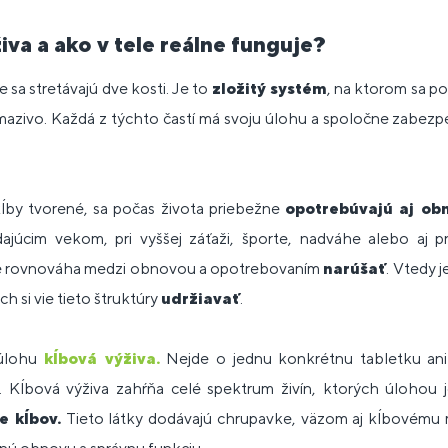
iva a ako v tele reálne funguje?
e sa stretávajú dve kosti. Je to
zložitý systém
, na ktorom sa p
 mazivo. Každá z týchto častí má svoju úlohu a spoločne zabez
kĺby tvorené, sa počas života priebežne
opotrebúvajú aj ob
údajúcim vekom, pri vyššej záťaži, športe, nadváhe alebo aj
e rovnováha medzi obnovou a opotrebovaním
narúšať
. Vtedy j
ch si vie tieto štruktúry
udržiavať
.
úlohu
kĺbová výživa
.
Nejde o jednu konkrétnu tabletku ani 
y. Kĺbová výživa zahŕňa celé spektrum živín, ktorých úlohou 
e kĺbov.
Tieto látky dodávajú chrupavke, väzom aj kĺbovému 