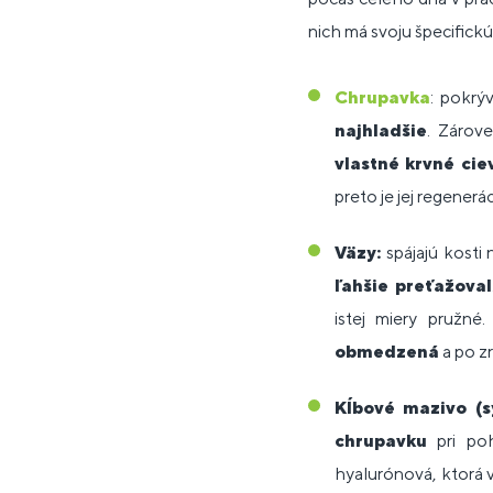
nich má svoju špecifickú
Chrupavka
: pokrý
najhladšie
. Zárov
vlastné krvné cie
preto je jej regener
Väzy:
spájajú kosti
ľahšie preťažoval
istej miery pružné
obmedzená
a po z
Kĺbové mazivo (s
chrupavku
pri po
hyalurónová, ktorá 