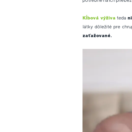
potrebné na ich priebež
Kĺbová výživa
teda
n
látky dôležité pre chr
zaťažované.