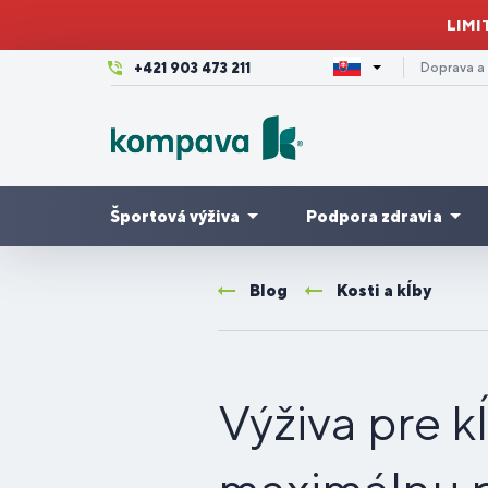
LIMI
+421 903 473 211
Doprava a
Športová výživa
Podpora zdravia
Blog
Kosti a kĺby
Krásna
Kĺbová
pleť,
Výhodné
A
P
P
V
Proteíny
Pre ženy
Tr
výživa
vlasy a
balíčky
/
c
m
3-
nechty
Výživa pre k
Dovolenka
Pre
Z
P
P
Kreatíny
Imunita
K
a leto
bežcov
en
tr
cy