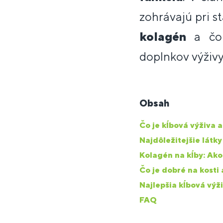
zohrávajú pri st
kolagén
a čo 
doplnkov výživy
Obsah
Čo je kĺbová výživa a
Najdôležitejšie látky
Kolagén na kĺby: Ako 
Čo je dobré na kosti
Najlepšia kĺbová výž
FAQ