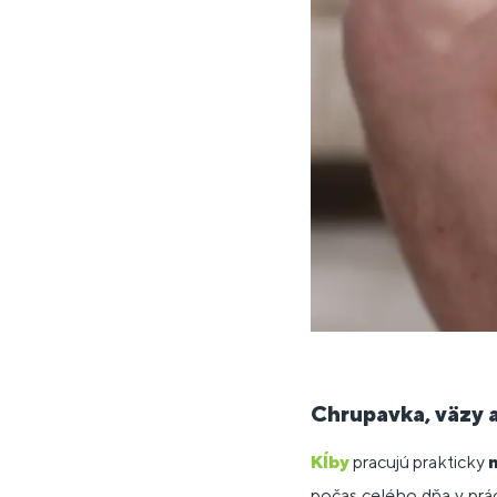
Chrupavka, väzy 
Kĺby
pracujú prakticky
počas celého dňa v práci