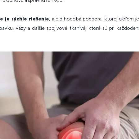
nú obnovu a správnu funkciu.
ie je rýchle riešenie
, ale dlhodobá podpora, ktorej cieľom j
upavku, väzy a ďalšie spojivové tkanivá, ktoré sú pri každo