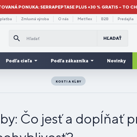
TOVANÁ PONUKA: SERRAPEPTASE PLUS +30 % GRATIS – TO C
 platba
Zmluvná výroba
O nás
Metflex
B2B
Predajňa
HĽADAŤ
Podľa cieľa
Podľa zákazníka
Novinky
KOSTI A KĹBY
Doplnky
Re
minokyseliny
odpora
re
ýhodné
Gainery a
stravy na
Množstevné
Pr
Pr
Da
ávenie
Vitamíny
Pre deti
Mi
sva
 BCAA
hudnutia
užov
balenia
sacharidy
únavu a
zľavy
st
se
po
or
vyčerpanie
ĺby: Čo jesť a dopĺňať p
droje
odpora
re
Spaľovače
Srdce a
Zbavenie
Pre
Ve
Mo
De
Pr
olagény
ergie
ávenia
klistov
tukov
cievy
sa stresu
športovcov
do
ne
or
kul