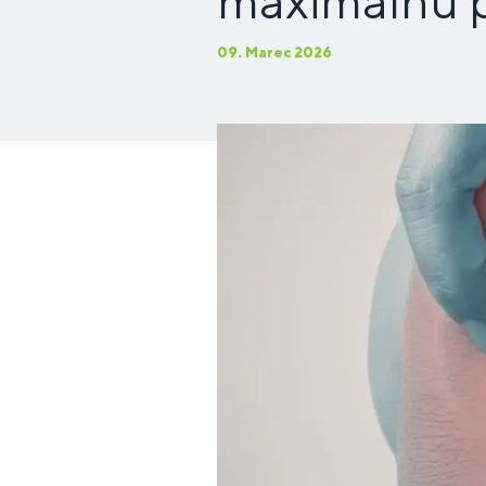
maximálnu p
09. Marec 2026
Doplnky
Pre ľudí s
D
Športové
Longevity
P
stravy na
laktózovou
Vy
Di
st
nápoje
(dlhovekosť)
ce
cvičenie
intoleranciou
pr
D
Podpora
Doplnky
P
st
pamäte a
stravy pre
p
v
sústredenia
začiatočníkov
a