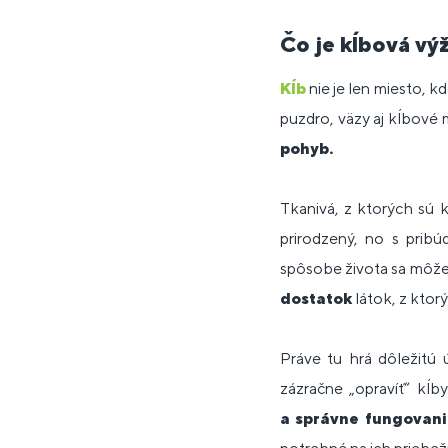
Čo je kĺbová výž
Kĺb
nie je len miesto, kd
puzdro, väzy aj kĺbové
pohyb.
Tkanivá, z ktorých sú 
prirodzený, no s prib
spôsobe života sa môž
dostatok
látok, z ktorý
Práve tu hrá dôležitú 
zázračne „opravíť“ kĺb
a správne fungovani