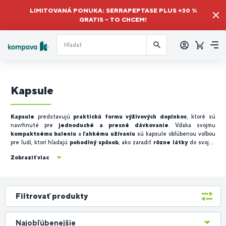
LIMITOVANÁ PONUKA: SERRAPEPTASE PLUS +30 %
GRATIS – TO CHCEM!
Prihlásiť
sa
Košík
Me
Kapsule
Kapsule
predstavujú
praktickú formu výživových doplnkov
, ktoré sú
navrhnuté pre
jednoduché a presné dávkovanie
. Vďaka svojmu
kompaktnému baleniu
a
ľahkému užívaniu
sú kapsule obľúbenou voľbou
pre ľudí, ktorí hľadajú
pohodlný spôsob
, ako zaradiť
rôzne látky
do svojho
každodenného režimu
.
Zobraziť viac
Filtrovať produkty
Najobľúbenejšie