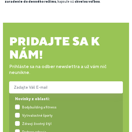
zaradenie do denného režimu
, kapsule sú
skvelou voľbou
.
PRIDAJTE SA K
NÁM!
Prihláste sa na odber newslettra a už vám nič
neunikne.
Zadajte Váš E-mail
Novinky z oblasti:
Bodybuilding a fitness
Vytrvalostné športy
Zdravý životný štýl