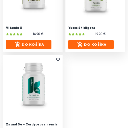
Vitamin U
Yucca Shidigera
16.90 €
19.90 €
DO KOŠÍKA
DO KOŠÍKA
Zn and Se + Cordyceps sinensis