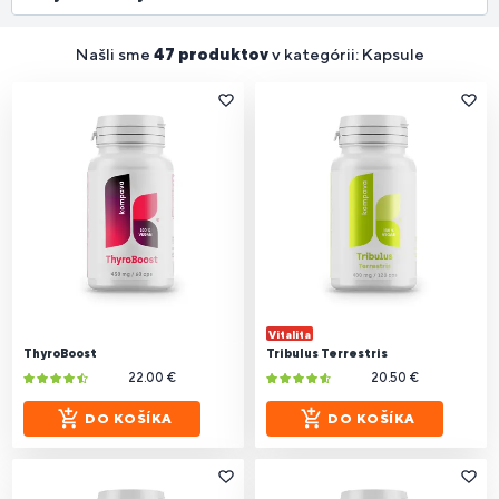
Našli sme
47 produktov
v kategórii: Kapsule
Vitalita
ThyroBoost
Tribulus Terrestris
22.00 €
20.50 €
DO KOŠÍKA
DO KOŠÍKA