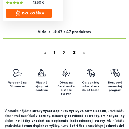
12.50 €
DO KOŠÍKA
Videl si už 47 z 47 produktov
«
1
2
3
»
Vyrobené na
Vlastné
Dôraz na
Objednávky
Bonusový
Slovensku
vývojové
čerstvosť a
odosielame
vernostný
centrum
čistotu
do 24 hodín
program
surovín
V ponuke nájdete
široký výber doplnkov výživy vo forme kapsúl
, ktoré môžu
obsahovať napríklad
vitamíny
,
minerály
,
rastlinné extrakty
,
aminokyseliny
alebo
iné látky vhodné na doplnenie každodennej stravy
. Ak hľadáte
praktickú formu doplnkov výživy
, ktorá
šetrí čas
a umožňuje
jednoduché