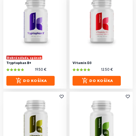
Dobrá nálada, spánok
Tryptophan B+
Vitamin D3
19.50 €
12.50 €
DO KOŠÍKA
DO KOŠÍKA