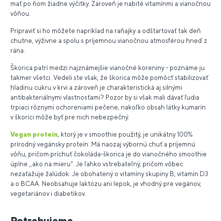
mať po ňom žiadne výčitky. Zároveň je nabité vitamínmi a vianočnou
vôňou.
Pripraviť si ho môžete napríklad na raňajky a odštartovať tak deň
chutne, výživne a spolu s príjemnou vianočnou atmosférou hneď z
rána.
Škorica patrí medzi najznámejšie vianočné koreniny - poznáme ju
takmer všetci. Vedeli ste však, že škorica môže pomôcť stabilizovať
hladinu cukru v krvi a zároveň je charakteristická aj silnými
antibakteriálnymi vlastnosťami?
Pozor by si však mali dávať ľudia
trpiaci rôznymi ochoreniami pečene, nakoľko obsah látky kumarín
v škorici môže byť pre nich nebezpečný.
Vegan protein
, ktorý je v smoothie použitý, je unikátny 100%
prírodný vegánsky proteín. Má naozaj výbornú chuť a príjemnú
vôňu, pričom príchuť čokoláda-škorica je do vianočného smoothie
úplne ,,ako na mieru". J
e ľahko vstrebateľný, pričom vôbec
nezaťažuje žalúdok. Je obohatený o vitamíny skupiny B, vitamín D3
a o BCAA. Neobsahuje laktózu ani lepok, je vhodný pre
vegánov,
vegetariánov i diabetikov.
Potrebujeme