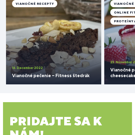
VIANOČNÉ RECEPTY
VIANOČNÉ
ONLINE FI
PROTEÍNY 
23. November 
16. December 2022
Vianočné p
Vianočné pečenie – Fitness štedrák
cheesecake
PRIDAJTE SA K
NÁM!