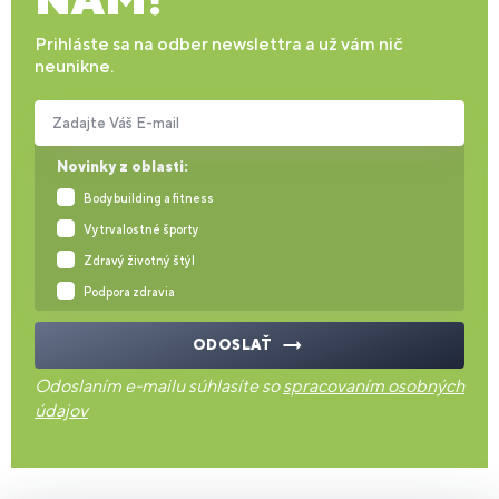
Prihláste sa na odber newslettra a už vám nič
neunikne.
Zadajte Váš E-mail
Novinky z oblasti:
Bodybuilding a fitness
Vytrvalostné športy
Zdravý životný štýl
Podpora zdravia
ODOSLAŤ
Odoslaním e-mailu súhlasíte so
spracovaním osobných
údajov