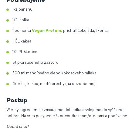
1ks banánu
1/2 jablka
1 odmerka
Vegan Protein,
príchuť čokoláda/škorica
1 ČL kakaa
1/2 PL škorice
Štipka sušeného zázvoru
300 ml mandľového alebo kokosového mlieka
škorica, kakao, mleté orechy (na dozdobenie)
Postup
Všetky ingrediencie zmixujeme dohladka a vylejeme do vyššieho
pohára. Na vrch posypeme škoricou/kakaom/orechmi a podávame.
Dobrú chuť!