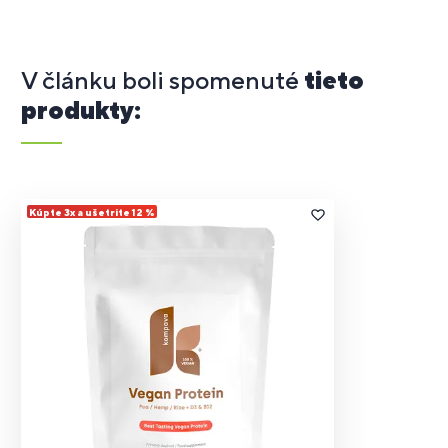
V článku boli spomenuté
tieto
produkty:
Kúpte 3x a ušetrite 12 %