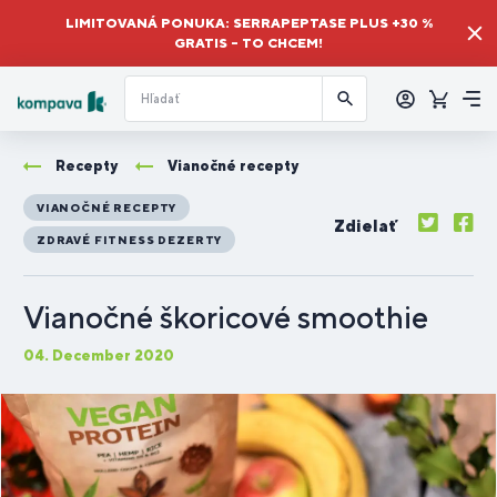
LIMITOVANÁ PONUKA: SERRAPEPTASE PLUS +30 %
GRATIS – TO CHCEM!
Prihlásiť
sa
Košík
Me
Recepty
Vianočné recepty
VIANOČNÉ RECEPTY
Zdielať
ZDRAVÉ FITNESS DEZERTY
Vianočné škoricové smoothie
04. December 2020