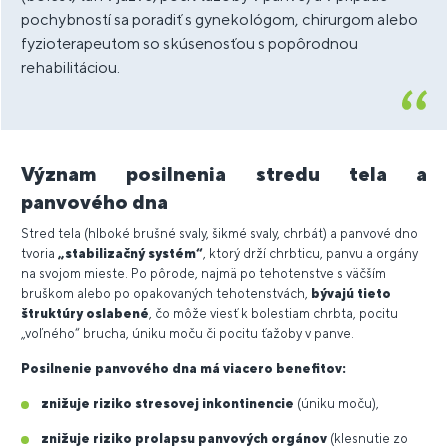
pochybností sa poradiť s gynekológom, chirurgom alebo
fyzioterapeutom so skúsenosťou s popôrodnou
rehabilitáciou.
Význam posilnenia stredu tela a
panvového dna
Stred tela (hlboké brušné svaly, šikmé svaly, chrbát) a panvové dno
tvoria
„stabilizačný systém“
, ktorý drží chrbticu, panvu a orgány
na svojom mieste. Po pôrode, najmä po tehotenstve s väčším
bruškom alebo po opakovaných tehotenstvách,
bývajú tieto
štruktúry oslabené
, čo môže viesť k bolestiam chrbta, pocitu
„voľného“ brucha, úniku moču či pocitu ťažoby v panve.
Posilnenie panvového dna má viacero benefitov:
znižuje riziko stresovej inkontinencie
(úniku moču),
znižuje riziko prolapsu panvových orgánov
(klesnutie zo