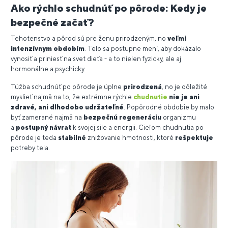
Ako rýchlo schudnúť po pôrode: Kedy je
bezpečné začať?
Tehotenstvo a pôrod sú pre ženu prirodzeným, no
veľmi
intenzívnym obdobím
. Telo sa postupne mení, aby dokázalo
vynosiť a priniesť na svet dieťa - a to nielen fyzicky, ale aj
hormonálne a psychicky.
Túžba schudnúť po pôrode je úplne
prirodzená
, no je dôležité
myslieť najmä na to, že extrémne rýchle
chudnutie
nie je ani
zdravé, ani dlhodobo udržateľné
. Popôrodné obdobie by malo
byť zamerané najmä na
bezpečnú regeneráciu
organizmu
a
postupný
návrat
k svojej sile a energii. Cieľom chudnutia po
pôrode je teda
stabilné
znižovanie hmotnosti, ktoré
rešpektuje
potreby tela.