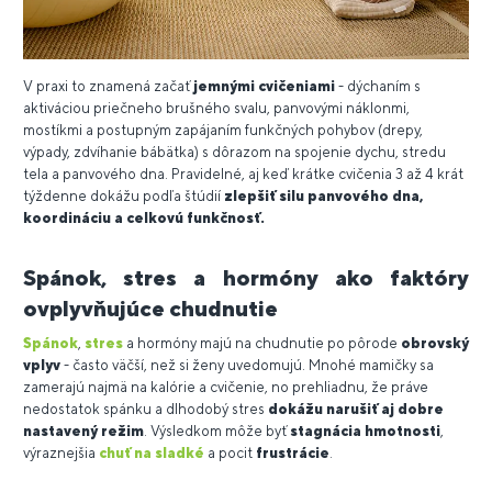
V praxi to znamená začať
jemnými cvičeniami
- dýchaním s
aktiváciou priečneho brušného svalu, panvovými náklonmi,
mostíkmi a postupným zapájaním funkčných pohybov (drepy,
výpady, zdvíhanie bábätka) s dôrazom na spojenie dychu, stredu
tela a panvového dna. Pravidelné, aj keď krátke cvičenia 3 až 4 krát
týždenne dokážu podľa štúdií
zlepšiť silu panvového dna,
koordináciu a celkovú funkčnosť.
Spánok, stres a hormóny ako faktóry
ovplyvňujúce chudnutie
Spánok
,
stres
a hormóny majú na chudnutie po pôrode
obrovský
vplyv
- často väčší, než si ženy uvedomujú. Mnohé mamičky sa
zamerajú najmä na kalórie a cvičenie, no prehliadnu, že práve
nedostatok spánku a dlhodobý stres
dokážu narušiť aj dobre
nastavený režim
. Výsledkom môže byť
stagnácia
hmotnosti
,
výraznejšia
chuť na sladké
a pocit
frustrácie
.