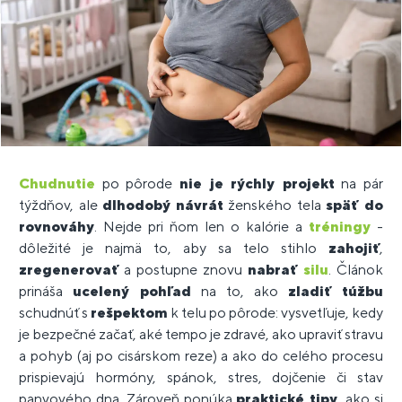
Chudnutie
po pôrode
nie je rýchly projekt
na pár
týždňov, ale
dlhodobý
návrát
ženského tela
späť do
rovnováhy
.
Nejde pri ňom len o kalórie a
tréningy
-
dôležité je najmä to, aby sa telo stihlo
zahojiť
,
zregenerovať
a postupne znovu
nabrať
silu
.
Článok
prináša
ucelený pohľad
na to, ako
zladiť túžbu
schudnúť s
rešpektom
k telu po pôrode: vysvetľuje, kedy
je bezpečné začať, aké tempo je zdravé, ako upraviť stravu
a pohyb (aj po cisárskom reze) a ako do celého procesu
prispievajú hormóny, spánok, stres, dojčenie či stav
panvového dna.
Zároveň ponúka
praktické tipy
, ako si