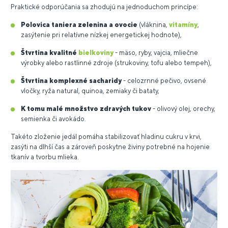
Praktické odporúčania sa zhodujú na jednoduchom princípe:
Polovica taniera zelenina a ovocie
(vláknina,
vitamíny
,
zasýtenie pri relatívne nízkej energetickej hodnote),
Štvrtina kvalitné
bielkoviny
- mäso, ryby, vajcia, mliečne
výrobky alebo rastlinné zdroje (strukoviny, tofu alebo tempeh),
Štvrtina komplexné sacharidy
- celozrnné pečivo, ovsené
vločky, ryža natural, quinoa, zemiaky či bataty,
K tomu malé množstvo zdravých tukov
- olivový olej, orechy,
semienka či avokádo.
Takéto zloženie jedál pomáha stabilizovať hladinu cukru v krvi,
zasýti na dlhší čas a zároveň poskytne živiny potrebné na hojenie
tkanív a tvorbu mlieka.