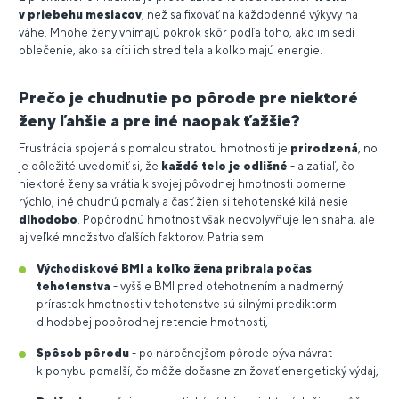
v priebehu mesiacov
, než sa fixovať na každodenné výkyvy na
váhe. Mnohé ženy vnímajú pokrok skôr podľa toho, ako im sedí
oblečenie, ako sa cíti ich stred tela a koľko majú energie.
Prečo je chudnutie po pôrode pre niektoré
ženy ľahšie a pre iné naopak ťažšie?
Frustrácia spojená s pomalou stratou hmotnosti je
prirodzená
, no
je dôležité uvedomiť si, že
každé telo je odlišné
- a zatiaľ, čo
niektoré ženy sa vrátia k svojej pôvodnej hmotnosti pomerne
rýchlo, iné chudnú pomaly a časť žien si tehotenské kilá nesie
dlhodobo
. Popôrodnú hmotnosť však neovplyvňuje len snaha, ale
aj veľké množstvo ďalších faktorov. Patria sem:
Východiskové BMI a koľko žena pribrala počas
tehotenstva
- vyššie BMI pred otehotnením a nadmerný
prírastok hmotnosti v tehotenstve sú silnými prediktormi
dlhodobej popôrodnej retencie hmotnosti,
Spôsob pôrodu
- po náročnejšom pôrode býva návrat
k pohybu pomalší, čo môže dočasne znižovať energetický výdaj,