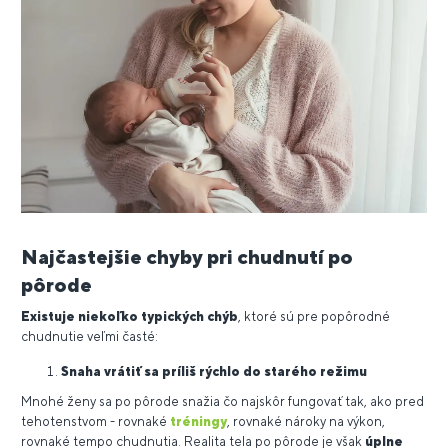
Najčastejšie chyby pri chudnutí po
pôrode
Existuje niekoľko typických chýb
, ktoré sú pre popôrodné
chudnutie veľmi časté:
Snaha vrátiť sa príliš rýchlo do starého režimu
Mnohé ženy sa po pôrode snažia čo najskôr fungovať tak, ako pred
tehotenstvom - rovnaké
tréningy
, rovnaké nároky na výkon,
rovnaké tempo chudnutia. Realita tela po pôrode je však
úplne