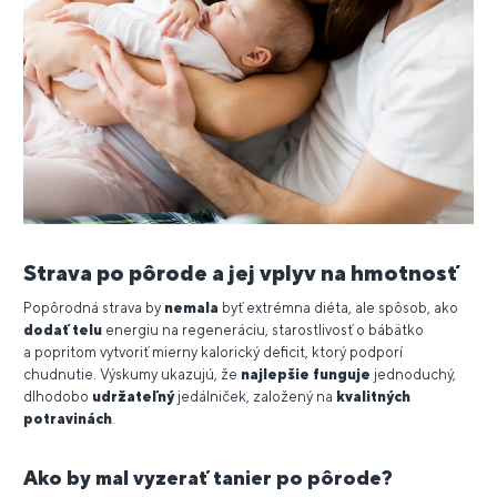
Strava po pôrode a jej vplyv na hmotnosť
Popôrodná strava by
nemala
byť extrémna diéta, ale spôsob, ako
dodať telu
energiu na regeneráciu, starostlivosť o bábätko
a popritom vytvoriť mierny kalorický deficit, ktorý podporí
chudnutie. Výskumy ukazujú, že
najlepšie funguje
jednoduchý,
dlhodobo
udržateľný
jedálniček, založený na
kvalitných
potravinách
.
Ako by mal vyzerať tanier po pôrode?