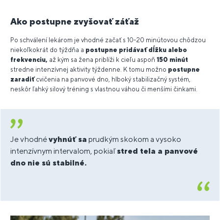
Ako postupne zvyšovať záťaž
Po schválení lekárom je vhodné začať s 10-20 minútovou chôdzou
niekoľkokrát do týždňa a
postupne pridávať dĺžku alebo
frekvenciu,
až kým sa žena priblíži k cieľu aspoň
150 minút
stredne intenzívnej aktivity týždenne. K tomu možno
postupne
zaradiť
cvičenia na panvové dno, hlboký stabilizačný systém,
neskôr ľahký silový tréning s vlastnou váhou či menšími činkami.
Je vhodné
vyhnúť sa
prudkým skokom a vysoko
intenzívnym intervalom, pokiaľ
stred tela a panvové
dno nie sú stabilné.