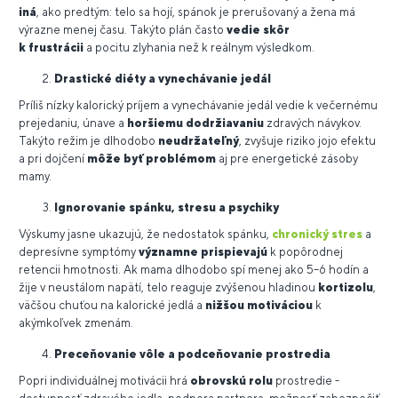
iná
, ako predtým: telo sa hojí, spánok je prerušovaný a žena má
výrazne menej času. Takýto plán často
vedie skôr
k frustrácii
a pocitu zlyhania než k reálnym výsledkom.
Drastické diéty a vynechávanie jedál
Príliš nízky kalorický príjem a vynechávanie jedál vedie k večernému
prejedaniu, únave a
horšiemu dodržiavaniu
zdravých návykov.
Takýto režim je dlhodobo
neudržateľný
, zvyšuje riziko jojo efektu
a pri dojčení
môže byť problémom
aj pre energetické zásoby
mamy.
Ignorovanie spánku, stresu a psychiky
Výskumy jasne ukazujú, že nedostatok spánku,
chronický stres
a
depresívne symptómy
významne prispievajú
k popôrodnej
retencii hmotnosti. Ak mama dlhodobo spí menej ako 5–6 hodín a
žije v neustálom napätí, telo reaguje zvýšenou hladinou
kortizolu
,
väčšou chuťou na kalorické jedlá a
nižšou motiváciou
k
akýmkoľvek zmenám.
Preceňovanie vôle a podceňovanie prostredia
Popri individuálnej motivácii hrá
obrovskú rolu
prostredie -