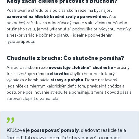
Kedy začať cielene pracovať s bruchom?
Posilňovanie stredu tela po cisárskom reze má byť najprv
zamerané na hlboké brušné svaly a panvové dno.
Ako
bezpečný začiatok sa odporúča dýchanie s aktiváciou priečneho
brušného svalu, jemné „vtiahnutie“ podbruška pri výdychu, mostíky
a neskôr variácie bočného planku - ideálne pod vedením
fyzioterapeuta.
Chudnutie z brucha: Čo skutočne pomáha?
Ani po cisárskom reze
neexistuje „lokálne“ chudnutie
- brušný
tuk sa znižuje v rámci
celkového
úbytku hmotnosti, ktorý
vychádza z kombinácie
stravy a pohybu
. Dobre nastavený
jedálniček s miernym kalorickým deficitom, pravidelná chôdza a
postupné posilňovanie stredu tela pomáhajú zmenšiť obvod pása a
zároveň zlepšiť držanie tela.
Kľúčové je
postupovať pomaly
, sledovať reakcie tela
(bolesť, ťah v jazve, pocit ťažoby v panve) a v prípade