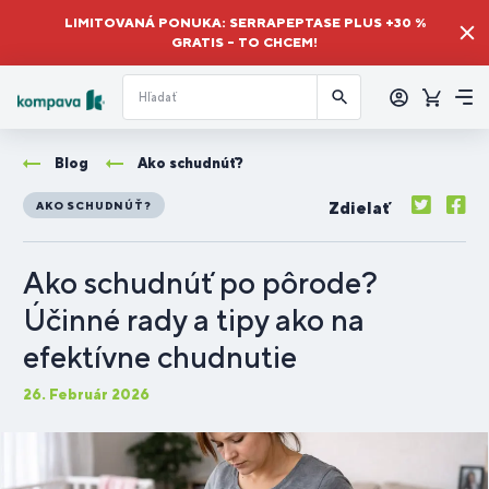
LIMITOVANÁ PONUKA: SERRAPEPTASE PLUS +30 %
GRATIS – TO CHCEM!
Prihlásiť
sa
Košík
Me
Blog
Ako schudnúť?
Zdielať
AKO SCHUDNÚŤ?
Ako schudnúť po pôrode?
Účinné rady a tipy ako na
efektívne chudnutie
26. Február 2026