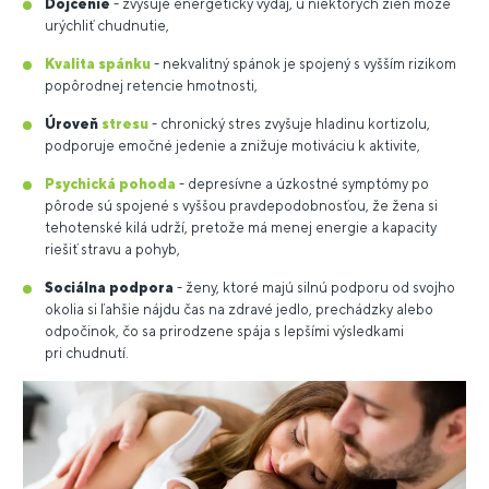
Dojčenie
- zvyšuje energetický výdaj, u niektorých žien môže
urýchliť chudnutie,
Kvalita spánku
- nekvalitný spánok je spojený s vyšším rizikom
popôrodnej retencie hmotnosti,
Úroveň
stresu
- chronický stres zvyšuje hladinu kortizolu,
podporuje emočné jedenie a znižuje motiváciu k aktivite,
Psychická pohoda
- depresívne a úzkostné symptómy po
pôrode sú spojené s vyššou pravdepodobnosťou, že žena si
tehotenské kilá udrží, pretože má menej energie a kapacity
riešiť stravu a pohyb,
Sociálna podpora
- ženy, ktoré majú silnú podporu od svojho
okolia si ľahšie nájdu čas na zdravé jedlo, prechádzky alebo
odpočinok, čo sa prirodzene spája s lepšími výsledkami
pri chudnutí.