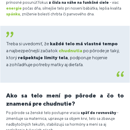
prínosné posunúť fokus
z čísla na váhe
na funkčné ciele
- viac
energie
počas dňa, silnejšie telo pri nosení bábätka, lepšia kvalita
spánku
, zníženie bolestí chrbta či panvového dna.
Treba si uvedomiť, že
každé telo má vlastné tempo
a najbezpečnejší začiatok
chudnutia
po pôrode je taký,
ktorý
rešpektuje limity tela
, podporuje hojenie
a zohľadňuje potreby matky aj dieťaťa.
Ako sa telo mení po pôrode a čo to
znamená pre chudnutie?
Po pôrode sa ženské telo postupne vracia
späť do rovnováhy
-
zmenšuje sa maternica, upravuje sa objem krvi, telo sa zbavuje
nadbytočných tekutín, stabilizujú sa hormóny a mení sa aj