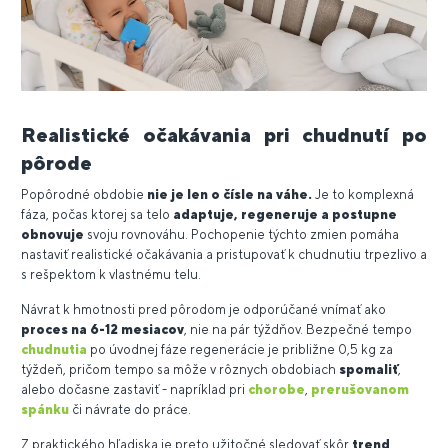
Realistické očakávania pri chudnutí po
pôrode
Popôrodné obdobie
nie je len o čísle na váhe.
Je to komplexná
fáza, počas ktorej sa telo
adaptuje, regeneruje a postupne
obnovuje
svoju rovnováhu. Pochopenie týchto zmien pomáha
nastaviť realistické očakávania a pristupovať k chudnutiu trpezlivo a
s rešpektom k vlastnému telu.
Návrat k hmotnosti pred pôrodom je odporúčané vnímať ako
proces na 6-12 mesiacov
, nie na pár týždňov. Bezpečné tempo
chudnutia
po úvodnej fáze regenerácie je približne 0,5 kg za
týždeň, pričom tempo sa môže v rôznych obdobiach
spomaliť
,
alebo dočasne zastaviť - napríklad pri
chorobe
,
prerušovanom
spánku
či návrate do práce.
Z praktického hľadiska je preto užitočné sledovať skôr
trend