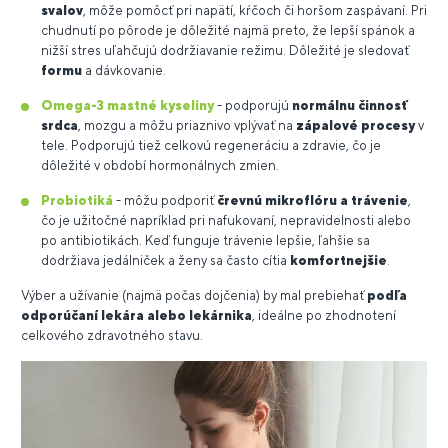
svalov
, môže pomôcť pri napätí, kŕčoch či horšom zaspávaní. Pri
chudnutí po pôrode je dôležité najmä preto, že lepší spánok a
nižší stres uľahčujú dodržiavanie režimu. Dôležité je sledovať
formu
a dávkovanie.
Omega-3 mastné kyseliny
- podporujú
normálnu činnosť
srdca
, mozgu a môžu priaznivo vplývať na
zápalové procesy
v
tele. Podporujú tiež celkovú regeneráciu a zdravie, čo je
dôležité v období hormonálnych zmien.
Probiotiká
- môžu podporiť
črevnú mikroflóru a trávenie
,
čo je užitočné napríklad pri nafukovaní, nepravidelnosti alebo
po antibiotikách. Keď funguje trávenie lepšie, ľahšie sa
dodržiava jedálniček a ženy sa často cítia
komfortnejšie
.
Výber a užívanie (najmä počas dojčenia) by mal prebiehať
podľa
odporúčaní lekára alebo lekárnika
, ideálne po zhodnotení
celkového zdravotného stavu.