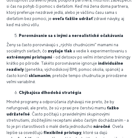
dostupnosť zdravého jedla, podpora partnera, možnosť zabezpečiť
si čas na pohyb či pomoc s dieťaťom. Keď má žena doma partnera,
ktorý preferuje nezdravé jedlá, alebo je väčšinu času sama s
dieťaťom bez pomoci, je
oveľa ťažšie
udržať
zdravé návyky, aj
keď má silnú vôľu.
Porovnávanie sa s inými a nerealistické očakávania
Ženy sa často porovnávajú s „rýchlo chudnúcimi“ mamami na
sociálnych sieťach, čo
zvyšuje tlak
a vedie k experimentovaniu s
extrémnymi prístupmi
- od detoxov po veľmi intenzívne tréningy
krátko po pôrode. Takéto porovnávanie ignoruje
individuálne
rozdiely
(genetika, východiskový BMI, pomoc okolia, spánok) a
často končí
sklamaním
, pretože tempo chudnutia je prirodzene
veľmi variabilné.
Chýbajúca dlhodobá stratégia
Mnohé programy a odporúčania zlyhávajú nie preto, že by
nefungovali, ale preto, že sú v praxi pre čerstvú mamu
ťažko
udržateľné
. Často počítajú s pravidelnými skupinovými
stretnutiami, zložitejšími receptami alebo častým dochádzaním - a
to je pri starostlivosti o malé dieťa jednoducho
náročné
. Oveľa
lepšie sa osvedčujú
flexibilné prístupy
, ktoré sa dajú