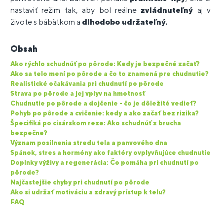
nastaviť režim tak, aby bol reálne
zvládnuteľný
aj v
živote s bábätkom a
dlhodobo udržateľný.
Obsah
Ako rýchlo schudnúť po pôrode: Kedy je bezpečné začať?
Ako sa telo mení po pôrode a čo to znamená pre chudnutie?
Realistické očakávania pri chudnutí po pôrode
Strava po pôrode a jej vplyv na hmotnosť
Chudnutie po pôrode a dojčenie - čo je dôležité vedieť?
Pohyb po pôrode a cvičenie: kedy a ako začať bez rizika?
Špecifiká po cisárskom reze: Ako schudnúť z brucha
bezpečne?
Význam posilnenia stredu tela a panvového dna
Spánok, stres a hormóny ako faktóry ovplyvňujúce chudnutie
Doplnky výživy a regenerácia: Čo pomáha pri chudnutí po
pôrode?
Najčastejšie chyby pri chudnutí po pôrode
Ako si udržať motiváciu a zdravý prístup k telu?
FAQ