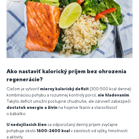
Ako nastaviť kalorický príjem bez ohrozenia
regenerácie?
Cieľom je vytvoriť
mierny kalorický deficit
(300-500 kcal denne)
kombináciou pohybu a rozumnej kontroly porcií,
nie hladovaním
.
Takýto deficit umožní postupné chudnutie, ale zároveň zabezpečí
dostatok energie a živín
na hojenie tkanív a starostlivosť
o bábätko.
U nedojčiacich žien
sa odporúčaný denný príjem zvyčajne
pohybuje okolo
1600-2400 kcal
v závislosti od výšky, hmotnosti
a aktivity.