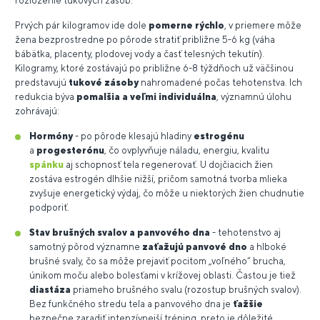
rozloženie tukových zásob.
Prvých pár kilogramov ide dole
pomerne rýchlo
, v priemere môže
žena bezprostredne po pôrode stratiť približne 5-6 kg (váha
bábätka, placenty, plodovej vody a časť telesných tekutín).
Kilogramy, ktoré zostávajú po približne 6-8 týždňoch už väčšinou
predstavujú
tukové zásoby
nahromadené počas tehotenstva. Ich
redukcia býva
pomalšia
a veľmi individuálna
, významnú úlohu
zohrávajú:
Hormóny
- po pôrode klesajú hladiny
estrogénu
a
progesterónu
, čo ovplyvňuje náladu, energiu, kvalitu
spánku
aj schopnosť tela regenerovať. U dojčiacich žien
zostáva estrogén dlhšie nižší, pričom samotná tvorba mlieka
zvyšuje energetický výdaj, čo môže u niektorých žien chudnutie
podporiť.
Stav brušných svalov a panvového dna
- tehotenstvo aj
samotný pôrod významne
zaťažujú panvové dno
a hlboké
brušné svaly, čo sa môže prejaviť pocitom „voľného“ brucha,
únikom moču alebo bolesťami v krížovej oblasti. Častou je tiež
diastáza
priameho brušného svalu (rozostup brušných svalov).
Bez funkčného stredu tela a panvového dna je
ťažšie
bezpečne zaradiť intenzívnejší tréning, preto je dôležité