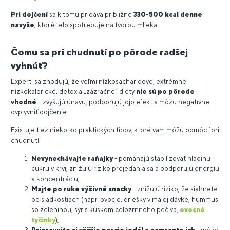
Pri dojčení
sa k tomu pridáva približne
330-500 kcal denne
navyše
, ktoré telo spotrebuje na tvorbu mlieka.
Čomu sa pri chudnutí po pôrode radšej
vyhnúť?
Experti sa zhodujú, že veľmi nízkosacharidové, extrémne
nízkokalorické, detox a „zázračné“ diéty
nie sú po pôrode
vhodné
– zvyšujú únavu, podporujú jojo efekt a môžu negatívne
ovplyvniť dojčenie.
Existuje tiež niekoľko praktických tipov, ktoré vám môžu pomôcť pri
chudnutí:
Nevynechávajte raňajky
- pomáhajú stabilizovať hladinu
cukru v krvi, znižujú riziko prejedania sa a podporujú energiu
a koncentráciu,
Majte po ruke výživné snacky
- znižujú riziko, že siahnete
po sladkostiach (napr. ovocie, oriešky v malej dávke, hummus
so zeleninou, syr s kúskom celozrnného pečiva,
ovocné
tyčinky
),