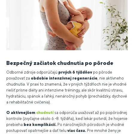
Bezpečný začiatok chudnutia po pôrode
Odborné zdroje odporúčajú
prvých 6 týždňov
po pôrode
považovať za
obdobie intenzívnej regenerácie
, nie aktívneho
chudnutia. V praxi to znamená, že v prvých týždňoch nie je vhodné
riešiť prísne diéty ani intenzívne tréningy, ale skôr kvalitnú stravu,
hydratáciu, spánok a ľahký, nenáročný pohyb (prechádzky, dychové
a rehabilitačné cvičenia).
O aktívnejšom
chudnutí
sa odporúča uvažovať až po popôrodnej
kontrole (zvyčajne okolo 6.-8. týždňa), keď lekár potvrdí, že hojenie
prebieha
bez komplikácií.
Po náročnejších pôrodoch je vhodné
postupovať opatrnejšie a dať telu
viac času.
Pre mnohé ženy je