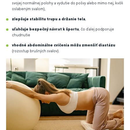
svojej normálnej polohy a vydutie do pošvy alebo mimo nej, kvôli
oslabeným svalom),
zlepšuje stabilitu trupu a držanie tela
,
uľahčuje bezpečný návrat k športu
, čo ďalej podporuje
chudnutie
vhodné abdominálne cvičenia môžu zmenšiť diastázu
(rozostup brušných svalov).