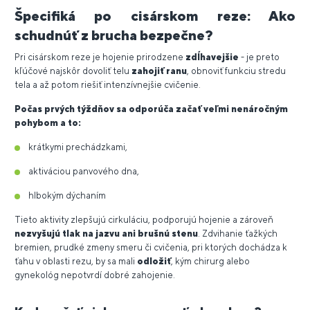
Špecifiká po cisárskom reze: Ako
schudnúť z brucha bezpečne?
Pri cisárskom reze je hojenie prirodzene
zdĺhavejšie
- je preto
kľúčové najskôr dovoliť telu
zahojiť ranu
, obnoviť funkciu stredu
tela a až potom riešiť intenzívnejšie cvičenie.
Počas prvých týždňov sa odporúča začať veľmi nenáročným
pohybom a to:
krátkymi prechádzkami,
aktiváciou panvového dna,
hlbokým dýchaním
Tieto aktivity zlepšujú cirkuláciu, podporujú hojenie a zároveň
nezvyšujú tlak na jazvu ani brušnú stenu
. Zdvihanie ťažkých
bremien, prudké zmeny smeru či cvičenia, pri ktorých dochádza k
ťahu v oblasti rezu, by sa mali
odložiť
, kým chirurg alebo
gynekológ nepotvrdí dobré zahojenie.