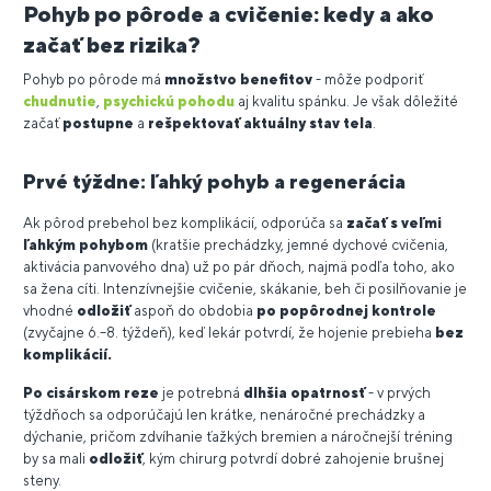
Pohyb po pôrode a cvičenie: kedy a ako
začať bez rizika?
Pohyb po pôrode má
množstvo benefitov
- môže podporiť
chudnutie
,
psychickú pohodu
aj kvalitu spánku. Je však dôležité
začať
postupne
a
rešpektovať
aktuálny stav tela
.
Prvé týždne: ľahký pohyb a regenerácia
Ak pôrod prebehol bez komplikácií, odporúča sa
začať s veľmi
ľahkým pohybom
(kratšie prechádzky, jemné dychové cvičenia,
aktivácia panvového dna) už po pár dňoch, najmä podľa toho, ako
sa žena cíti. Intenzívnejšie cvičenie, skákanie, beh či posilňovanie je
vhodné
odložiť
aspoň do obdobia
po popôrodnej kontrole
(zvyčajne 6.–8. týždeň), keď lekár potvrdí, že hojenie prebieha
bez
komplikácií.
Po cisárskom reze
je potrebná
dlhšia opatrnosť
- v prvých
týždňoch sa odporúčajú len krátke, nenáročné prechádzky a
dýchanie, pričom zdvíhanie ťažkých bremien a náročnejší tréning
by sa mali
odložiť
, kým chirurg potvrdí dobré zahojenie brušnej
steny.