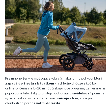
Pre mnohé ženy je motivujúce vybrať si takú formu pohybu, ktorá
zapadá do života s bábätkom
- rýchlejšie chôdze s kočíkom,
online cvičenia na 15–20 minút či skupinové programy zamerané na
popôrodné telo. Takýto prístup podporuje
pravidelnosť
, pomáha
vytvárať kalorický deficit a zároveň
znižuje stres
, čo je pri
chudnutí po pôrode
veľmi dôležité.