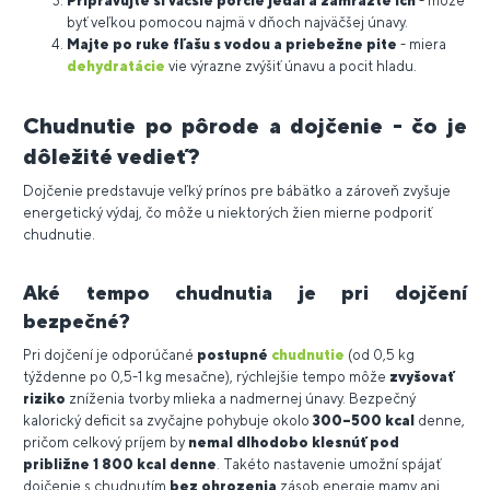
Pripravujte si väčšie porcie jedál a zamrazte ich
- môže
byť veľkou pomocou najmä v dňoch najväčšej únavy.
Majte po ruke fľašu s vodou a priebežne pite
- miera
dehydratácie
vie výrazne zvýšiť únavu a pocit hladu.
Chudnutie po pôrode a dojčenie - čo je
dôležité vedieť?
Dojčenie predstavuje veľký prínos pre bábätko a zároveň zvyšuje
energetický výdaj, čo môže u niektorých žien mierne podporiť
chudnutie.
Aké tempo chudnutia je pri dojčení
bezpečné?
Pri dojčení je odporúčané
postupné
chudnutie
(od 0,5 kg
týždenne po 0,5-1 kg mesačne), rýchlejšie tempo môže
zvyšovať
riziko
zníženia tvorby mlieka a nadmernej únavy. Bezpečný
kalorický deficit sa zvyčajne pohybuje okolo
300–500 kcal
denne,
pričom celkový príjem by
nemal dlhodobo klesnúť pod
približne 1 800 kcal denne
. Takéto nastavenie umožní spájať
dojčenie s chudnutím
bez ohrozenia
zásob energie mamy ani