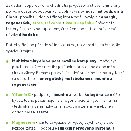
Základom popôrodného chudnutia je vyvážená strava, primeraný
pohyb a dostatok odpočinku. Doplnky výživy môžu mať
podpornú
úlohu
- pomáhajú doplniť živiny, ktoré môžu ovplyvniť
energiu,
regeneráciu,
stres
,
trávenie
a
kvalitu spánku
. Práve tieto
faktory často rozhodujú o tom, či sa žene podarí udržať zdravé
návyky
dlhodobo
.
Potreby žien po pôrode sú individuálne, no v praxi sa najčastejšie
využívajú najmä:
Multivitamíny alebo post natálne komplexy
- môže byť
praktický, ak žena nestíha jesť úplne pravidelne alebo má v
strave výkyvy. Pomáha pokryť základné vitamíny a minerály, ktoré
sú dôležité pre
energetický metabolizmus, imunitu a
regeneráciu
.
Vitamín C
- podporuje
imunitu
a tvorbu
kolagénu
, čo môže
byť užitočné počas hojenia a regenerácie. Zmysel má najmä
vtedy, ak má žena nízky príjem ovocia a zeleniny alebo je v
období vyššej záťaže.
Magnézium
- často sa využíva pri vyššej psychickej alebo
fyzickej záťaži. Podporuje
funkciu nervového systému a