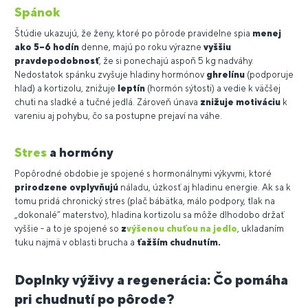
Spánok
Štúdie ukazujú, že ženy, ktoré po pôrode pravidelne spia
menej
ako 5–6 hodín
denne, majú po roku výrazne
vyššiu
pravdepodobnosť
, že si ponechajú aspoň 5 kg nadváhy.
Nedostatok spánku zvyšuje hladiny hormónov
ghrelínu
(podporuje
hlad) a kortizolu, znižuje
leptín
(hormón sýtosti) a vedie k väčšej
chuti na sladké a tučné jedlá. Zároveň únava
znižuje motiváciu
k
vareniu aj pohybu, čo sa postupne prejaví na váhe.
Stres
a hormóny
Popôrodné obdobie je spojené s hormonálnymi výkyvmi, ktoré
prirodzene ovplyvňujú
náladu, úzkosť aj hladinu energie. Ak sa k
tomu pridá chronický stres (plač bábätka, málo podpory, tlak na
„dokonalé“ materstvo), hladina kortizolu sa môže dlhodobo držať
vyššie - a to je spojené so
z
výšenou chuťou
na jedlo
, ukladaním
tuku najmä v oblasti brucha a
ťažším chudnutím.
Doplnky výživy a regenerácia: Čo pomáha
pri chudnutí po pôrode?