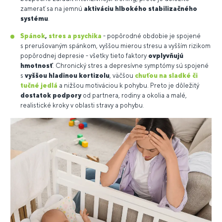
zamerať sa na jemnú
aktiváciu hlbokého stabilizačného
systému
.
Spánok
,
stres a psychika
- popôrodné obdobie je spojené
s prerušovaným spánkom, vyššou mierou stresu a vyšším rizikom
popôrodnej depresie - všetky tieto faktory
ovplyvňujú
hmotnosť
. Chronický stres a depresívne symptómy sú spojené
s
vyššou hladinou kortizolu
, väčšou
chuťou na sladké či
tučné jedlá
a nižšou motiváciou k pohybu. Preto je dôležitý
dostatok podpory
od partnera, rodiny a okolia a malé,
realistické kroky v oblasti stravy a pohybu.