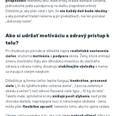
prispôsobiť
reálnemu dňu: malé kroky, krátke domáce cvičenia,
jednoduché jedlá a podpora aj na diaľku (napríklad online).
Dôležité je, aby plán rátal s tým, že
nie každý deň bude ideálny
-
a aby pomáhal hľadať riešenia aj pri prekážkach, nie len ponúkal
„dokonalý režim“.
Ako si udržať motiváciu a zdravý prístup k
telu?
Pri chudnutí po pôrode je dôležité najmä
realistické nastavenie
cieľov
, vnútorná
motivácia
a
podpora
okolia. Ženy, ktoré vnímajú
zmenu životného štýlu ako dlhodobú investíciu do vlastného
zdravia a zdravia rodiny, dosahujú
stabilnejšie výsledky
a menej
sa vracajú k starým návykom.
Dôležitá je aj forma cieľov: lepšie fungujú
konkrétne, procesné
ciele
(„3× do týždňa krátke cvičenie doma“, „1 porcia zeleniny k
obedu a večeri“) než váhovo fixované ciele typu „-10 kg do leta“.
Takéto malé, splniteľné kroky
znižujú pocit zlyhania
, keď príde
choroba dieťaťa, neprespané noci či náročnejšie obdobie - žena
môže plán
flexibilne upraviť
, namiesto toho, aby ho úplne vzdala.
Okrem cieľov pomáha aj to, ako si budete
pokrok všímať
. Váha po