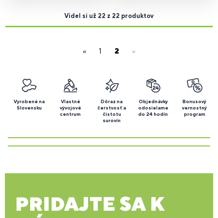
Videl si už 22 z 22 produktov
«
1
2
»
Vyrobené na
Vlastné
Dôraz na
Objednávky
Bonusový
Slovensku
vývojové
čerstvosť a
odosielame
vernostný
centrum
čistotu
do 24 hodín
program
surovín
PRIDAJTE SA K