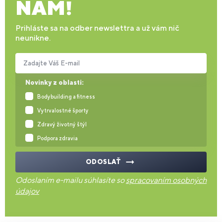
NÁM!
Prihláste sa na odber newslettra a už vám nič
neunikne.
Zadajte Váš E-mail
Novinky z oblasti:
Bodybuilding a fitness
Vytrvalostné športy
Zdravý životný štýl
Podpora zdravia
ODOSLAŤ
Odoslaním e-mailu súhlasíte so
spracovaním osobných
údajov