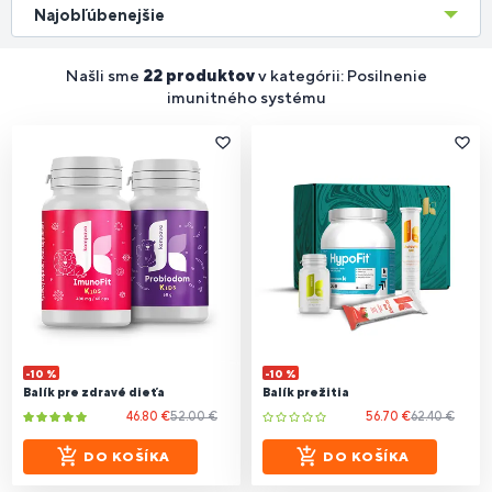
Najobľúbenejšie
Našli sme
22 produktov
v kategórii: Posilnenie
imunitného systému
-10 %
-10 %
Balík pre zdravé dieťa
Balík prežitia
46.80 €
52.00 €
56.70 €
62.40 €
DO KOŠÍKA
DO KOŠÍKA