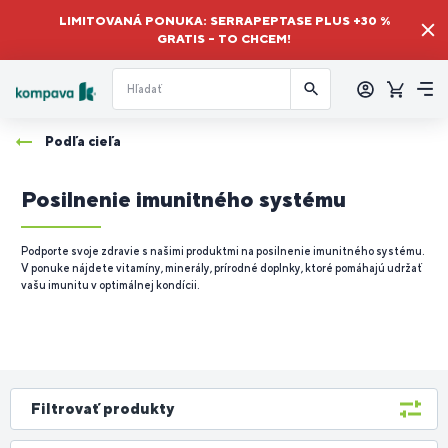
LIMITOVANÁ PONUKA: SERRAPEPTASE PLUS +30 %
GRATIS – TO CHCEM!
Prihlásiť
sa
Košík
Me
Podľa cieľa
Posilnenie imunitného systému
Podporte svoje zdravie s našimi produktmi na posilnenie imunitného systému.
V ponuke nájdete vitamíny, minerály, prírodné doplnky, ktoré pomáhajú udržať
vašu imunitu v optimálnej kondícii.
Filtrovať produkty