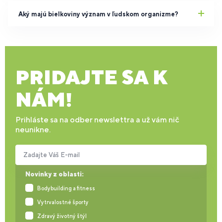
Aký majú bielkoviny význam v ľudskom organizme?
PRIDAJTE SA K
NÁM!
Prihláste sa na odber newslettra a už vám nič
neunikne.
Zadajte Váš E-mail
Novinky z oblasti:
Bodybuilding a fitness
Vytrvalostné športy
Zdravý životný štýl