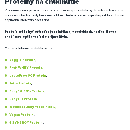
Proteíny na chudnutie
Proteínové nápoje bývajú často zaraďované aj do redukčných jedálničkov alebo
počas obdobia kontroly hmotnosti. Mnohí ľudia ich využívajú ako praktickú formu
doplnenia bielkovín počas dňa.
Proteín môže byť súčasťou jedálnička aj v obdobiach, keď sa človek
snaží mať lepší prehľad o príjme živín.
Medzi obľúbené produkty patria:
Veggie Protein,
Profi WHEY Protein,
LactoFree 90 Protein
,
Juicy Protein
,
BodyFit 60% Protein
,
Lady Fit Protein
,
Wellness Daily Protein 65%,
Vegan Protein
,
4 SYNERGY Protein
.