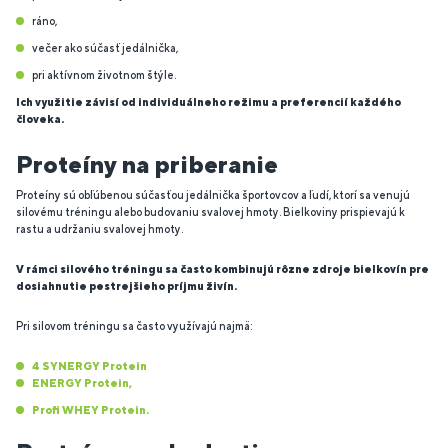
ráno,
večer ako súčasť jedálnička,
pri aktívnom životnom štýle.
Ich využitie závisí od individuálneho režimu a preferencií každého
človeka.
Proteíny na priberanie
Proteíny sú obľúbenou súčasťou jedálnička športovcov a ľudí, ktorí sa venujú
silovému tréningu alebo budovaniu svalovej hmoty. Bielkoviny prispievajú k
rastu a udržaniu svalovej hmoty.
V rámci silového tréningu sa často kombinujú rôzne zdroje bielkovín pre
dosiahnutie pestrejšieho príjmu živín.
Pri silovom tréningu sa často využívajú najmä:
4 SYNERGY Protein
ENERGY Protein,
Profi WHEY Protein.