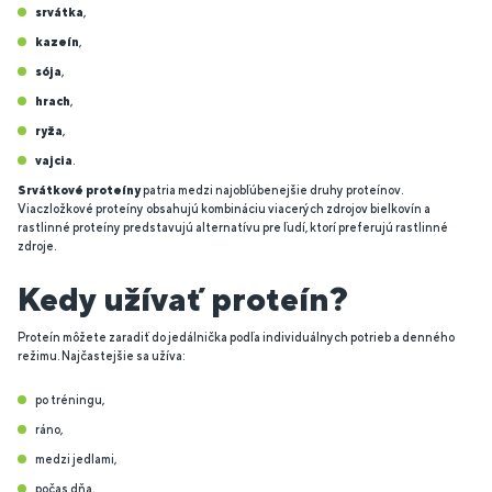
srvátka
,
kazeín
,
sója
,
hrach
,
ryža
,
vajcia
.
Srvátkové proteíny
patria medzi najobľúbenejšie druhy proteínov.
Viaczložkové proteíny obsahujú kombináciu viacerých zdrojov bielkovín a
rastlinné proteíny predstavujú alternatívu pre ľudí, ktorí preferujú rastlinné
zdroje.
Kedy užívať proteín?
Proteín môžete zaradiť do jedálnička podľa individuálnych potrieb a denného
režimu. Najčastejšie sa užíva:
po tréningu,
ráno,
medzi jedlami,
počas dňa,