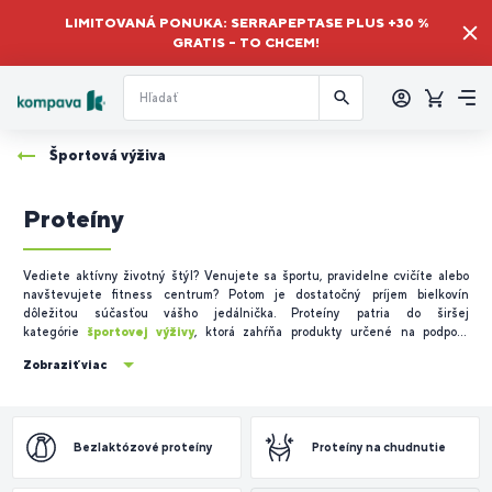
LIMITOVANÁ PONUKA: SERRAPEPTASE PLUS +30 %
GRATIS – TO CHCEM!
Prihlásiť
sa
Košík
Me
Športová výživa
Proteíny
Vediete aktívny životný štýl? Venujete sa športu, pravidelne cvičíte alebo
navštevujete fitness centrum? Potom je dostatočný príjem bielkovín
dôležitou súčasťou vášho jedálnička.
Proteíny
patria do širšej
kategórie
športovej výživy
, ktorá zahŕňa produkty určené na podporu
aktívneho životného štýlu, fyzického výkonu a regenerácie organizmu.
Zobraziť viac
Športová výživa
je navrhnutá tak, aby pomáhala dopĺňať dôležité živiny v
súvislosti so zvýšenou fyzickou záťažou a športovou aktivitou.
Bezlaktózové proteíny
Proteíny na chudnutie