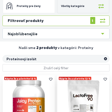
Proteíny pre ženy
Všetky kategórie
Filtrovať produkty
1
Najobľúbenejšie
Našli sme
2 produkty
v kategórii: Proteíny
Proteínový izolát
Zrušiť celý filter
Kúpte 3x a ušetrite 12 %
Kúpte 3x a ušetrite 12 %