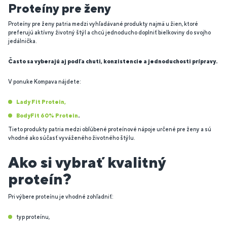
Proteíny pre ženy
Proteíny pre ženy patria medzi vyhľadávané produkty najmä u žien, ktoré
preferujú aktívny životný štýl a chcú jednoducho doplniť bielkoviny do svojho
jedálnička.
Často sa vyberajú aj podľa chuti, konzistencie a jednoduchosti prípravy.
V ponuke Kompava nájdete:
Lady Fit Protein,
BodyFit 60% Protein
.
Tieto produkty patria medzi obľúbené proteínové nápoje určené pre ženy a sú
vhodné ako súčasť vyváženého životného štýlu.
Ako si vybrať kvalitný
proteín?
Pri výbere proteínu je vhodné zohľadniť:
typ proteínu,