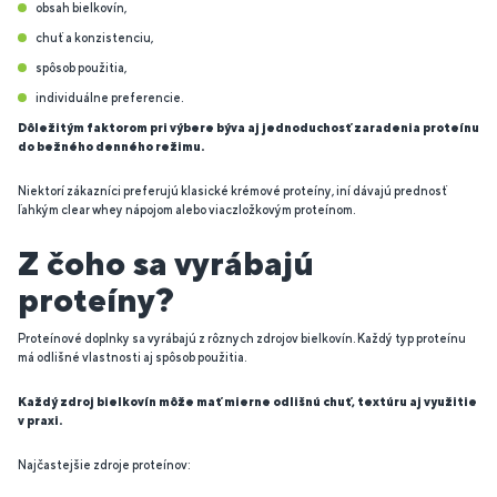
obsah bielkovín,
chuť a konzistenciu,
spôsob použitia,
individuálne preferencie.
Dôležitým faktorom pri výbere býva aj jednoduchosť zaradenia proteínu
do bežného denného režimu.
Niektorí zákazníci preferujú klasické krémové proteíny, iní dávajú prednosť
ľahkým clear whey nápojom alebo viaczložkovým proteínom.
Z čoho sa vyrábajú
proteíny?
Proteínové doplnky sa vyrábajú z rôznych zdrojov bielkovín. Každý typ proteínu
má odlišné vlastnosti aj spôsob použitia.
Každý zdroj bielkovín môže mať mierne odlišnú chuť, textúru aj využitie
v praxi.
Najčastejšie zdroje proteínov: