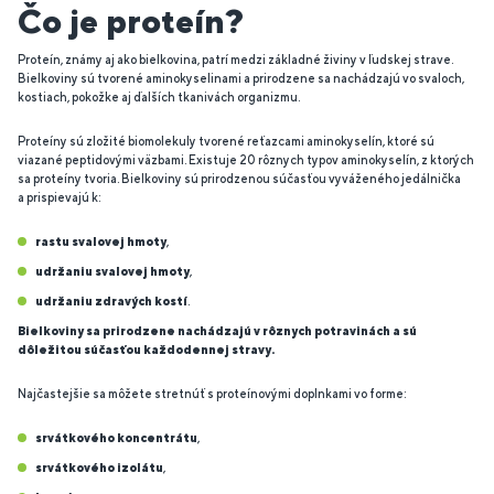
Čo je proteín?
Proteín, známy aj ako bielkovina, patrí medzi základné živiny v ľudskej strave.
Bielkoviny sú tvorené aminokyselinami a prirodzene sa nachádzajú vo svaloch,
kostiach, pokožke aj ďalších tkanivách organizmu.
Proteíny sú zložité biomolekuly tvorené reťazcami aminokyselín, ktoré sú
viazané peptidovými väzbami. Existuje 20 rôznych typov aminokyselín, z ktorých
sa proteíny tvoria. Bielkoviny sú prirodzenou súčasťou vyváženého jedálnička
a prispievajú k:
rastu svalovej hmoty
,
udržaniu svalovej hmoty
,
udržaniu zdravých kostí
.
Bielkoviny sa prirodzene nachádzajú v rôznych potravinách a sú
dôležitou súčasťou každodennej stravy.
Najčastejšie sa môžete stretnúť s proteínovými doplnkami vo forme:
srvátkového koncentrátu
,
srvátkového izolátu
,