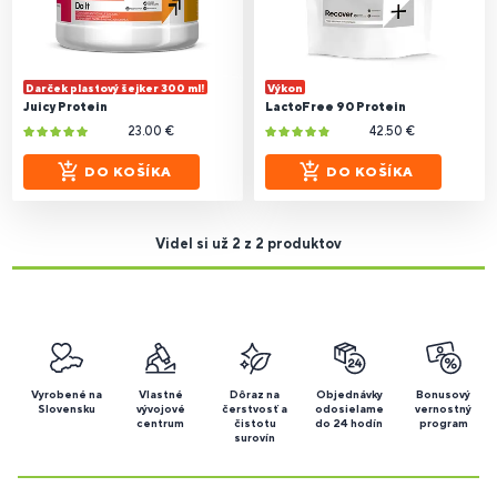
Darček plastový šejker 300 ml!
Výkon
Juicy Protein
LactoFree 90 Protein
23.00 €
42.50 €
DO KOŠÍKA
DO KOŠÍKA
Videl si už 2 z 2 produktov
Vyrobené na
Vlastné
Dôraz na
Objednávky
Bonusový
Slovensku
vývojové
čerstvosť a
odosielame
vernostný
centrum
čistotu
do 24 hodín
program
surovín