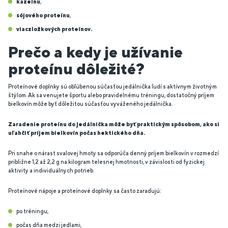
kazeínu
,
sójového proteínu
,
viaczložkových proteínov.
Prečo a kedy je užívanie
proteínu dôležité?
Proteínové doplnky sú obľúbenou súčasťou jedálnička ľudí s aktívnym životným
štýlom. Ak sa venujete športu alebo pravidelnému tréningu, dostatočný príjem
bielkovín môže byť dôležitou súčasťou vyváženého jedálnička.
Zaradenie proteínu do jedálnička môže byť praktickým spôsobom, ako si
uľahčiť príjem bielkovín počas hektického dňa.
Pri snahe o nárast svalovej hmoty sa odporúča denný príjem bielkovín v rozmedzí
približne 1,2 až 2,2 g na kilogram telesnej hmotnosti, v závislosti od fyzickej
aktivity a individuálnych potrieb.
Proteínové nápoje a proteínové doplnky sa často zaraďujú:
po tréningu,
počas dňa medzi jedlami,