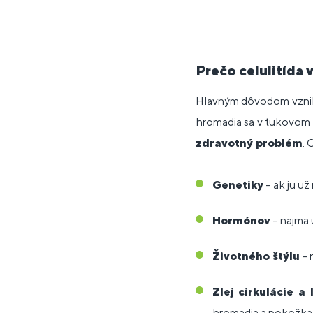
Prečo celulitída 
Hlavným dôvodom vzniku 
hromadia sa v tukovom t
zdravotný problém
. 
Genetiky
– ak ju už
Hormónov
– najmä 
Životného štýlu
– 
Zlej cirkulácie a
hromadia a pokožka 