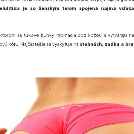
elulitída je so ženským telom spojená najmä vďak
i ktorom sa tukové bunky hromadia pod kožou a vytvárajú ne
vú kôru. Najčastejšie sa vyskytuje na
stehnách, zadku a br