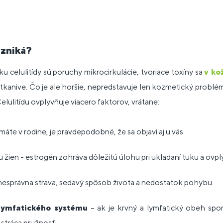
vzniká?
celulitídy sú poruchy mikrocirkulácie, tvoriace toxíny sa
v ko
kanive. Čo je ale horšie, nepredstavuje len kozmetický problém
Celulitídu ovplyvňuje viacero faktorov, vrátane:
 máte v rodine, je pravdepodobné, že sa objaví aj u vás.
u žien - estrogén zohráva dôležitú úlohu pri ukladaní tuku a ovply
nesprávna strava, sedavý spôsob života a nedostatok pohybu.
 lymfatického systému
– ak je krvný a lymfatický obeh spom
stráca pružnosť.