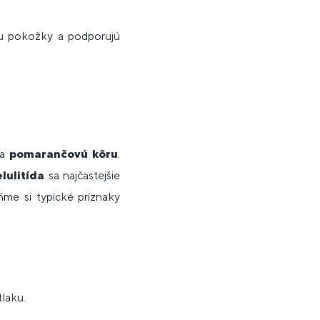
tu pokožky a podporujú
na
pomarančovú kôru
.
lulitída
sa najčastejšie
rňme si typické príznaky
tlaku.