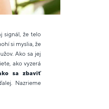
aj signál, že telo
ohí si myslia, že
užov. Ako sa jej
iete, ako vyzerá
ako sa zbaviť
 ďalej. Nazrieme