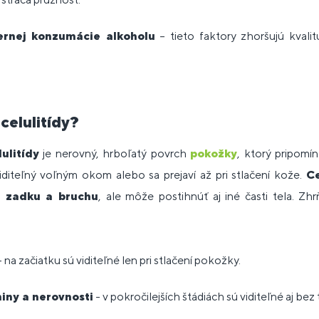
ernej konzumácie alkoholu
– tieto faktory zhoršujú kvali
celulitídy?
lulitídy
je nerovný, hrboľatý povrch
pokožky
, ktorý pripomí
diteľný voľným okom alebo sa prejaví až pri stlačení kože.
Ce
, zadku a bruchu
, ale môže postihnúť aj iné časti tela. Zh
 na začiatku sú viditeľné len pri stlačení pokožky.
iny a nerovnosti
- v pokročilejších štádiách sú viditeľné aj bez 