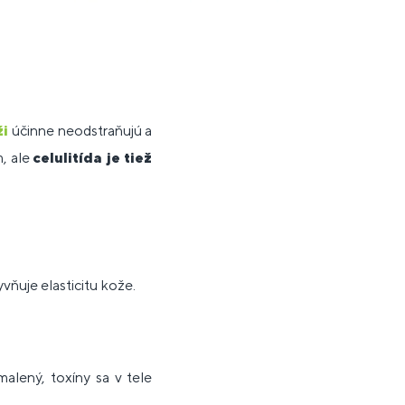
ži
účinne neodstraňujú a
, ale
celulitída je tiež
vňuje elasticitu kože.
alený, toxíny sa v tele