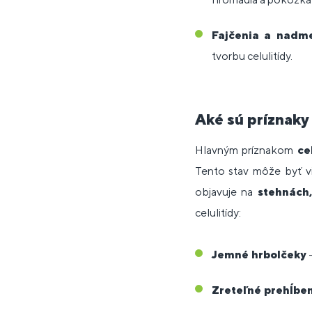
Fajčenia a nadm
tvorbu celulitídy.
Aké sú príznaky 
Hlavným príznakom
ce
Tento stav môže byť vi
objavuje na
stehnách
celulitídy:
Jemné hrbolčeky
–
Zreteľné prehĺben