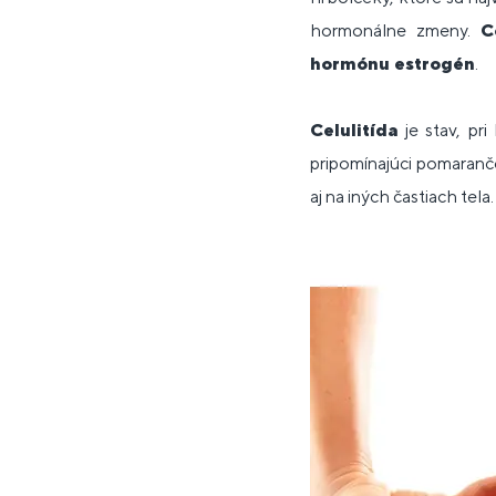
hormonálne zmeny.
C
hormónu estrogén
.
Celulitída
je stav, pr
pripomínajúci pomarančo
aj na iných častiach tela.