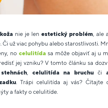
koža
nie je len
estetický problém
, ale 
 Či už viac pohybu alebo starostlivosti. Mn
eny, no
celulitída
sa môže objaviť aj u m
redísť jej vzniku? V tomto článku sa dozv
 stehnách
,
celulitída na bruchu
či
 zadku
. Trápi celulitída aj vás? Čítajte
ýty a fakty o celulitíde.