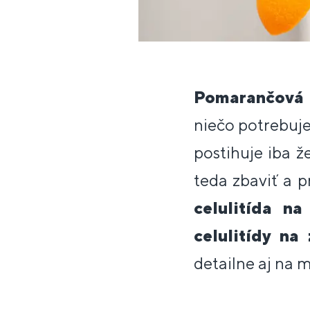
Pomarančová 
niečo potrebuje.
postihuje iba ž
teda zbaviť a p
celulitída na
celulitídy na
detailne aj na m