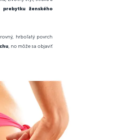
a prebytku ženského
rovný, hrboľatý povrch
uchu
, no môže sa objaviť