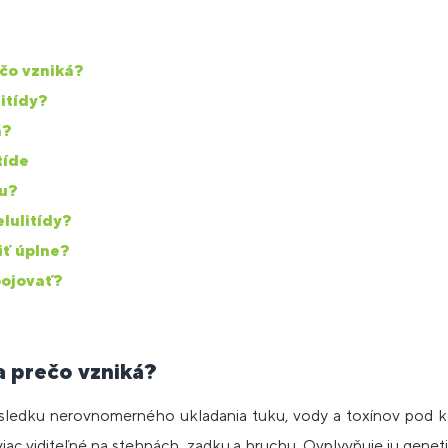
ečo vzniká?
itídy?
á?
tíde
du?
lulitídy?
aviť úplne?
bojovať?
 a prečo vzniká?
sledku nerovnomerného ukladania tuku, vody a toxínov pod k
iac viditeľné na stehnách, zadku a bruchu. Ovplyvňuje ju genetik