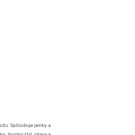
ožu. Spôsobuje jamky a
a, životný štýl, strava a