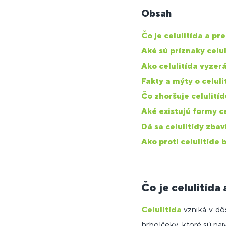
Obsah
Čo je celulitída a pr
Aké sú príznaky celul
Ako celulitída vyzer
Fakty a mýty o celuli
Čo zhoršuje celulití
Aké existujú formy ce
Dá sa celulitídy zb
Ako proti celulitíde 
Čo je celulitída
Celulitída
vzniká v dô
hrbolčeky, ktoré sú najv