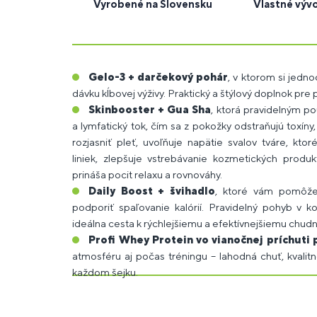
Vyrobené na Slovensku
Vlastné výv
Gelo-3 + darčekový pohár
, v ktorom si jedn
dávku kĺbovej výživy. Praktický a štýlový doplnok pre
Skinbooster + Gua Sha
, ktorá
pravidelným po
a lymfatický tok, čím sa z pokožky odstraňujú toxí
rozjasniť pleť, uvoľňuje napätie svalov tváre, kt
liniek, zlepšuje vstrebávanie kozmetických produk
prináša pocit relaxu a rovnováhy.
Daily Boost + švihadlo
, ktoré vám pomôže
podporiť spaľovanie kalórií. Pravidelný pohyb v 
ideálna cesta k rýchlejšiemu a efektívnejšiemu chudn
Profi Whey Protein
vo vianočnej príchuti 
atmosféru aj počas tréningu – lahodná chuť, kvalit