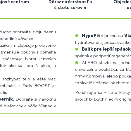
ojové centrum
Dôraz na čerstvosť a
Objedná
čistotu surovín
d
každom šejku.
oducho pripravíte svoju dennú
HypoFit
s príchuťou
Vi
 pohodlné užívanie.
hydratované aj počas sviatko
užívaním zlepšuje prekrvenie
Balík pre lepší spánok
ny, zmenšuje opuchy a pomáha
spánok a podporiť regenerác
oré spôsobuje tvorbu jemných
ALEBO stavte na jednu
tov, ako sú séra či oleje, a
univerzálnu poukážku, za k
firmy Kompava, alebo poukáž
 rozhýbať telo a ešte viac
to skvelé riešenie, ak chcet
kombinácii s Daily BOOST je
utiu.
Ponáhľajte sa – tieto kúsk
perník.
Doprajte si vianočnú
svojich blízkych niečím origi
né bielkoviny a vôňa Vianoc v