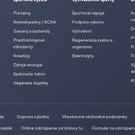
Proteíny
Športové nápoje
Kr
n
Aminokyseliny / BCAA
Podpora výkonu
De
Gainery a sacharidy
Vytrvalosť
P
Predtréningové
Regenerácia svalov a
stimulanty
organizmu
Fi
Kreatíny
Elektrolyty
Fi
Zdroje energie
Vý
de
Spaľovače tukov
K
Vegánske doplnky
nás
Doprava a platba
Všeobecné obchodné podmienky
riadok
Online odstúpenie od zmluvy tu
Formulár na odstúpen