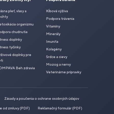
ásna pleť, vlasy a
Kĺbová výživa
echty
Podpora trávenia
toxikácia organizmu
Vitamíny
odpora chudnutia
Minerály
tness doplnky
Imunita
tness tyčinky
Kolagény
živové doplnky pre
Srdce a cievy
ti
Mozog a nervy
OMPAVA Beh zdravia
Veterinárne prípravky
Zásady a poučenia o ochrane osobných údajov
ie od zmluvy (PDF)
Reklamačný formulár (PDF)