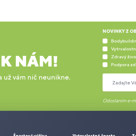
NOVINKY Z OB
Bodybuildin
Vytrvalostn
 K NÁM!
Zdravý živo
Podpora zd
 a už vám nič neunikne.
Zadajte Vá
Odoslaním e-ma
Športová výživa
Vytrvalostné športy
Z