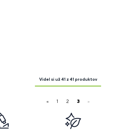
Videl si už 41 z 41 produktov
«
1
2
3
»