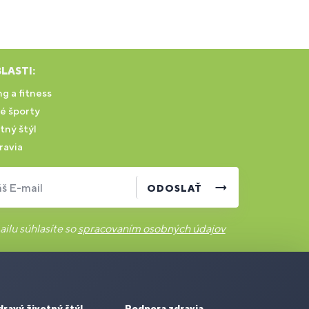
LASTI:
g a fitness
é športy
tný štýl
ravia
š E-mail
ODOSLAŤ
ilu súhlasíte so
spracovaním osobných údajov
dravý životný štýl
Podpora zdravia