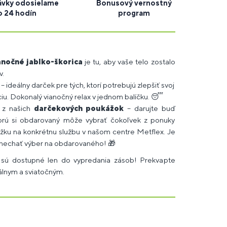
vky odosielame
Bonusový vernostný
o 24 hodín
program
anočné jablko-škorica
je tu, aby vaše telo zostalo
v.
– ideálny darček pre tých, ktorí potrebujú zlepšiť svoj
iu. Dokonalý vianočný relax v jednom balíčku. 😴
 z našich
darčekových poukážok
– darujte buď
torú si obdarovaný môže vybrať čokoľvek z ponuky
ku na konkrétnu službu v našom centre Metflex. Je
e nechať výber na obdarovaného! 🎁
y sú dostupné len do vypredania zásob! Prekvapte
nálnym a sviatočným.